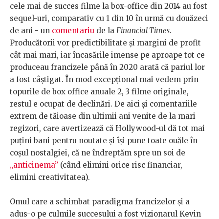
cele mai de succes filme la box-office din 2014 au fost
sequel-uri, comparativ cu 1 din 10 în urmă cu douăzeci
de ani - un
comentariu
de la
Financial Times
.
Producătorii vor predictibilitate și margini de profit
cât mai mari, iar încasările imense pe aproape tot ce
produceau francizele până în 2020 arată că pariul lor
a fost câștigat. În mod excepțional mai vedem prin
topurile de box office anuale 2, 3 filme originale,
restul e ocupat de declinări. De aici și comentariile
extrem de tăioase din ultimii ani venite de la mari
regizori, care avertizează că Hollywood-ul dă tot mai
puțini bani pentru noutate și își pune toate ouăle în
coșul nostalgiei, că ne îndreptăm spre un soi de
„anticinema”
(când elimini orice risc financiar,
elimini creativitatea).
Omul care a schimbat paradigma francizelor și a
adus-o pe culmile succesului a fost vizionarul Kevin