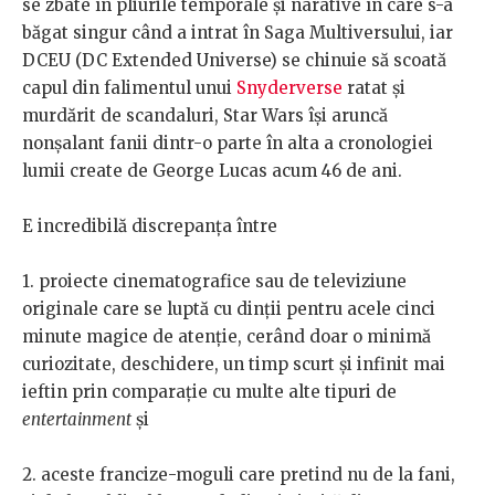
se zbate în pliurile temporale și narative în care s-a
băgat singur când a intrat în Saga Multiversului, iar
DCEU (DC Extended Universe) se chinuie să scoată
capul din falimentul unui
Snyderverse
ratat și
murdărit de scandaluri, Star Wars își aruncă
nonșalant fanii dintr-o parte în alta a cronologiei
lumii create de George Lucas acum 46 de ani.
E incredibilă discrepanța între
1. proiecte cinematografice sau de televiziune
originale care se luptă cu dinții pentru acele cinci
minute magice de atenție, cerând doar o minimă
curiozitate, deschidere, un timp scurt și infinit mai
ieftin prin comparație cu multe alte tipuri de
entertainment
și
2. aceste francize-moguli care pretind nu de la fani,