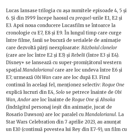
Lucas lansase trilogia cu așa numitele episoade 4, 5 și
6. Și din 1999 începe haosul cu
prequel
-urile E1, E2 și
E3. Apoi noua conducere Lucasfilm se întoarce la
cronologie cu E7, E8 și E9. În lungul timp care curge
între filme, fanii se bucură de serialele de animație
care dezvoltă părți neexploarate:
Războiul clonelor
(care are loc între E2 și E3) și
Rebelii
(între E3 și E4).
Disney+ se lansează cu super-promițătorul western
spațial
Mandalorianul
care are loc undeva între E6 și
E7; urmează
Obi Wan
care are loc după E3. Firul
continuă în același fel, menționez selectiv:
Rogue One
explică lucruri din E4,
Solo
se petrece înainte de
Obi
Wan
,
Andor
are loc înainte de
Rogue One
și
Ahsoka
(îndrăgitul personaj ieșit din animație, jucat de
Rosario Dawson) are loc paralel cu
Mandalorianul
. La
Star Wars Celebration din 7 aprilie 2023, au anunțat
un E10 (continuă povestea lui Rey din E7-9), un film cu