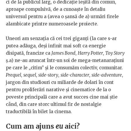
ci de la publicul larg, o dedicație ieșită din comun,
aproape compulsivă, de a cunoaște în detaliu
universul pentru a (avea o șansă de a) urmări firele
alambicate printre numeroasele proiecte.
Uneori am senzația că cei trei giganți (la care s-ar
putea adăuga, deși infinit mai soft ca energie
disipată, francize ca
James Bond
,
Harry Potter
,
Toy Story
ș.a) ne-au aruncat într-un soi de mega-metanarațiuni
pe care le „citim” și le consumăm colectiv, comunitar.
Prequel
,
sequel
,
side-story
,
side-character
,
side-adventure
,
jargon din studiouri cu miliarde de dolari în cont
pentru proliferări narative și cinematice de la o
poveste principală care a avut succes cine mai știe
când, din care storc ultimul fir de nostalgie
traductibilă în bilet la cinema.
Cum am ajuns
eu
aici?