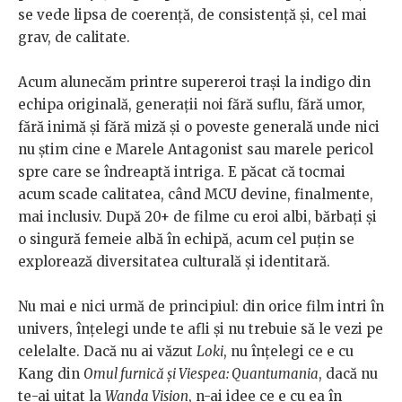
se vede lipsa de coerență, de consistență și, cel mai
grav, de calitate.
Acum alunecăm printre supereroi trași la indigo din
echipa originală, generații noi fără suflu, fără umor,
fără inimă și fără miză și o poveste generală unde nici
nu știm cine e Marele Antagonist sau marele pericol
spre care se îndreaptă intriga. E păcat că tocmai
acum scade calitatea, când MCU devine, finalmente,
mai inclusiv. După 20+ de filme cu eroi albi, bărbați și
o singură femeie albă în echipă, acum cel puțin se
explorează diversitatea culturală și identitară.
Nu mai e nici urmă de principiul: din orice film intri în
univers, înțelegi unde te afli și nu trebuie să le vezi pe
celelalte. Dacă nu ai văzut
Loki
, nu înțelegi ce e cu
Kang din
Omul furnică și Viespea: Quantumania
, dacă nu
te-ai uitat la
Wanda Vision
, n-ai idee ce e cu ea în