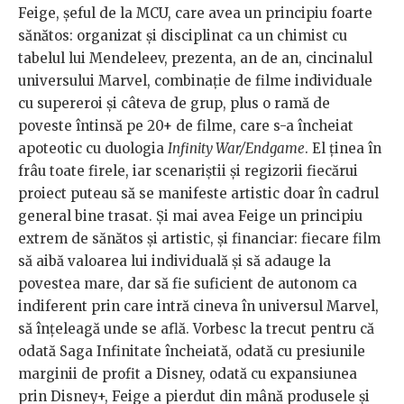
Feige, șeful de la MCU, care avea un principiu foarte
sănătos: organizat și disciplinat ca un chimist cu
tabelul lui Mendeleev, prezenta, an de an, cincinalul
universului Marvel, combinație de filme individuale
cu supereroi și câteva de grup, plus o ramă de
poveste întinsă pe 20+ de filme, care s-a încheiat
apoteotic cu duologia
Infinity War/Endgame
. El ținea în
frâu toate firele, iar scenariștii și regizorii fiecărui
proiect puteau să se manifeste artistic doar în cadrul
general bine trasat. Și mai avea Feige un principiu
extrem de sănătos și artistic, și financiar: fiecare film
să aibă valoarea lui individuală și să adauge la
povestea mare, dar să fie suficient de autonom ca
indiferent prin care intră cineva în universul Marvel,
să înțeleagă unde se află. Vorbesc la trecut pentru că
odată Saga Infinitate încheiată, odată cu presiunile
marginii de profit a Disney, odată cu expansiunea
prin Disney+, Feige a pierdut din mână produsele și