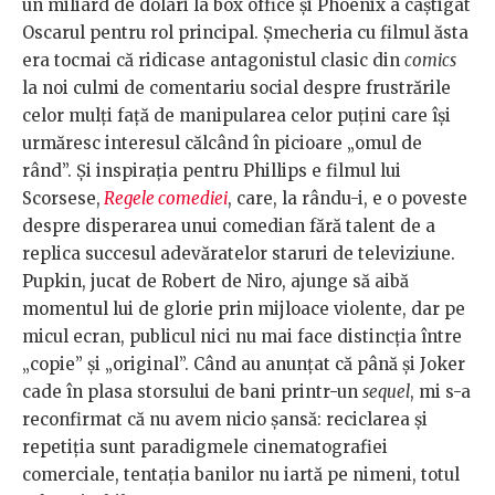
un miliard de dolari la box office și Phoenix a câștigat
Oscarul pentru rol principal. Șmecheria cu filmul ăsta
era tocmai că ridicase antagonistul clasic din
comics
la noi culmi de comentariu social despre frustrările
celor mulți față de manipularea celor puțini care își
urmăresc interesul călcând în picioare „omul de
rând”. Și inspirația pentru Phillips e filmul lui
Scorsese,
Regele comediei
, care, la rându-i, e o poveste
despre disperarea unui comedian fără talent de a
replica succesul adevăratelor staruri de televiziune.
Pupkin, jucat de Robert de Niro, ajunge să aibă
momentul lui de glorie prin mijloace violente, dar pe
micul ecran, publicul nici nu mai face distincția între
„copie” și „original”. Când au anunțat că până și Joker
cade în plasa storsului de bani printr-un
sequel
, mi s-a
reconfirmat că nu avem nicio șansă: reciclarea și
repetiția sunt paradigmele cinematografiei
comerciale, tentația banilor nu iartă pe nimeni, totul