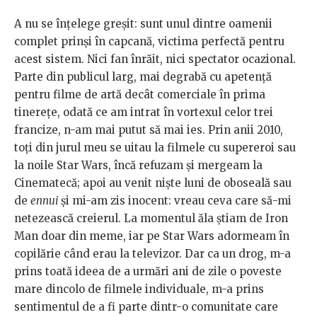
A nu se înțelege greșit: sunt unul dintre oamenii
complet prinși în capcană, victima perfectă pentru
acest sistem. Nici fan înrăit, nici spectator ocazional.
Parte din publicul larg, mai degrabă cu apetență
pentru filme de artă decât comerciale în prima
tinerețe, odată ce am intrat în vortexul celor trei
francize, n-am mai putut să mai ies. Prin anii 2010,
toți din jurul meu se uitau la filmele cu supereroi sau
la noile Star Wars, încă refuzam și mergeam la
Cinematecă; apoi au venit niște luni de oboseală sau
de
ennui
și mi-am zis inocent: vreau ceva care să-mi
netezească creierul. La momentul ăla știam de Iron
Man doar din meme, iar pe Star Wars adormeam în
copilărie când erau la televizor. Dar ca un drog, m-a
prins toată ideea de a urmări ani de zile o poveste
mare dincolo de filmele individuale, m-a prins
sentimentul de a fi parte dintr-o comunitate care