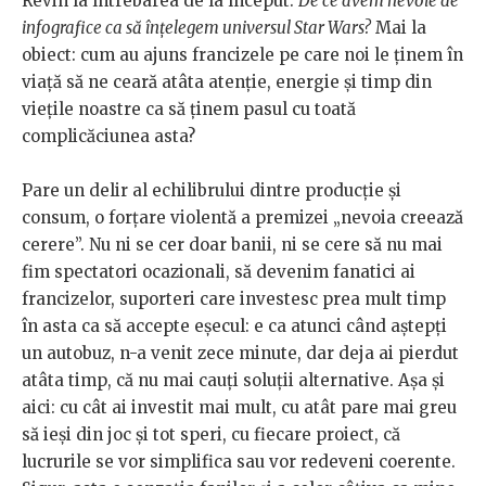
Revin la întrebarea de la început:
De ce avem nevoie de
infografice ca să înțelegem universul Star Wars?
Mai la
obiect: cum au ajuns francizele pe care noi le ținem în
viață să ne ceară atâta atenție, energie și timp din
viețile noastre ca să ținem pasul cu toată
complicăciunea asta?
Pare un delir al echilibrului dintre producție și
consum, o forțare violentă a premizei „nevoia creează
cerere”. Nu ni se cer doar banii, ni se cere să nu mai
fim spectatori ocazionali, să devenim fanatici ai
francizelor, suporteri care investesc prea mult timp
în asta ca să accepte eșecul: e ca atunci când aștepți
un autobuz, n-a venit zece minute, dar deja ai pierdut
atâta timp, că nu mai cauți soluții alternative. Așa și
aici: cu cât ai investit mai mult, cu atât pare mai greu
să ieși din joc și tot speri, cu fiecare proiect, că
lucrurile se vor simplifica sau vor redeveni coerente.