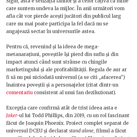
Sigur, asta e senzația fanilor și a celor câțiva ca mine
care suntem undeva la mijloc. În anii următori vom
afla cât vor pierde acești jucători din publicul larg
care nu mai poate participa la fel dacă nu se
angajează sectar în universurile astea.
Pentru că, revenind și la ideea de mega-
metanarațiuni, poveștile își pierd din suflu și din
impact atunci când sunt strânse cu chingile
marketingului și ale profitabilității. Regula de aur ar
fi să nu pui niciodată universul (a se citi „afacerea”)
înaintea poveștii și a personajelor (citat dintr-un
comentariu
consistent al unui fan deziluzionat).
Excepția care confirmă atât de trist ideea asta e
Joker
-ul lui Todd Phillips, din 2019, cu un rol fascinant
făcut de Joaquin Phoenix. Proiect complet separat de
universul DCEU și declarat
stand alone
, filmul a făcut