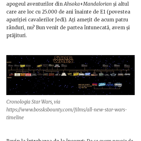
apogeul aventurilor din
Ahsoka
+
Mandalorian
și altul
care are loc cu 25.000 de ani înainte de E1 (povestea
apariției cavalerilor Jedi). Ați amețit de acum patru
rânduri, nu? Bun venit de partea întunecată, avem și
prăjituri.
Cronologia Star Wars, via
https://www.bossksbounty.com/films/all-new-star-wars-
timeline