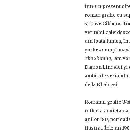
într-un prezent alte
roman grafic cu su
și Dave Gibbons. În
veritabil caleidosc
din toată lumea, în
yorkez somptuoasă
The Shining
, am vo
Damon Lindelof și
ambițiile serialului
de la Khaleesi.
Romanul grafic
Wa
reflectă anxietatea
anilor ’80, perioada
ilustrat. Într-un 19