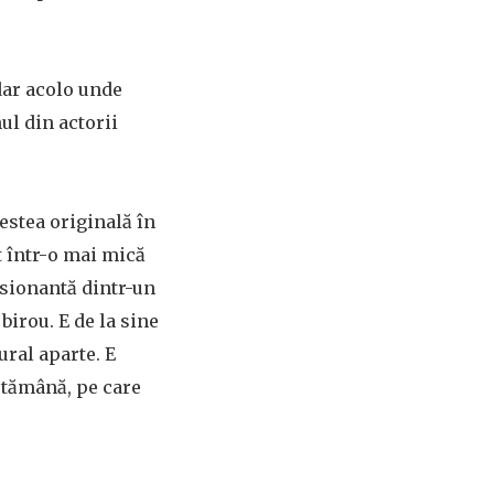
dar acolo unde
ul din actorii
estea originală în
t într-o mai mică
esionantă dintr-un
birou. E de la sine
ural aparte. E
ptămână, pe care