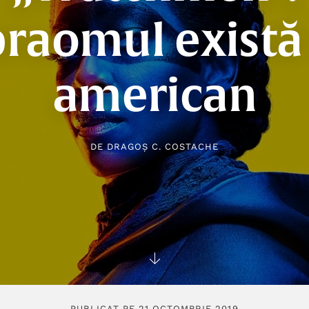
raomul există 
american
DE
DRAGOȘ C. COSTACHE
PUBLICAT PE 21 OCTOMBRIE 2019