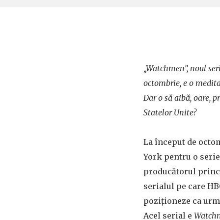
„Watchmen”, noul ser
octombrie, e o medita
Dar o să aibă, oare, pr
Statelor Unite?
La început de octo
York pentru o seri
producătorul princi
serialul pe care HB
poziționeze ca ur
Acel serial e
Watch