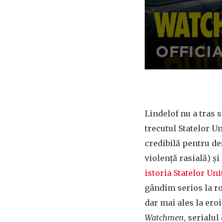
Lindelof nu a tras 
trecutul Statelor Un
credibilă pentru de
violență rasială) ș
istoria Statelor Uni
gândim serios la rol
dar mai ales la eroi
Watchmen
, serialul