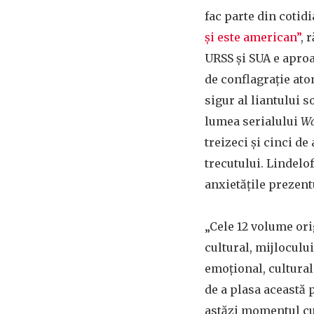
fac parte din cotidi
și este american”
, 
URSS și SUA e apro
de conflagrație ato
sigur al liantului 
lumea serialului
W
treizeci și cinci de
trecutului. Lindelof
anxietățile prezent
„Cele 12 volume ori
cultural, mijloculu
emoțional, cultural
de a plasa această 
astăzi momentul cul