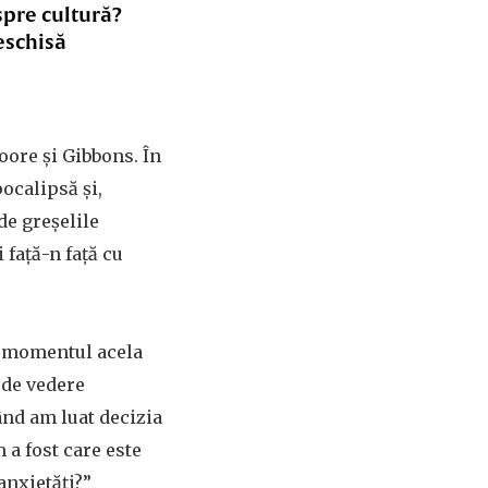
spre cultură?
eschisă
oore și Gibbons. În
ocalipsă și,
 de greșelile
 față-n față cu
re momentul acela
 de vedere
ând am luat decizia
 a fost care este
anxietăți?”