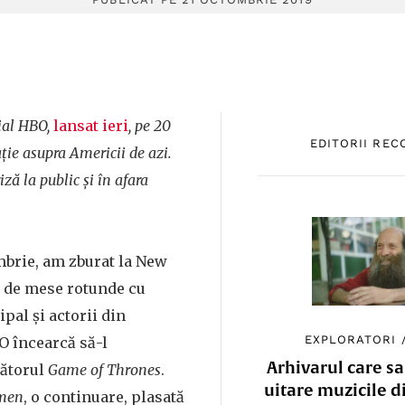
ial HBO,
lansat ieri
, pe 20
EDITORII RE
ție asupra Americii de azi.
iză la public și în afara
mbrie, am zburat la New
e de mese rotunde cu
pal și actorii din
EXPLORATORI
O încearcă să-l
Arhivarul care sa
mătorul
Game of Thrones
.
uitare muzicile d
men
, o continuare, plasată