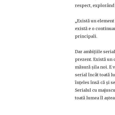
respect, explorând 
„Există un element 
există e o continua
principali.
Dar ambițiile seria
prezent. Există un 
măsură șila noi. E 
serial încât toată l
înțeles însă că și 
Serialul cu majusc
toată lumea îl aștea