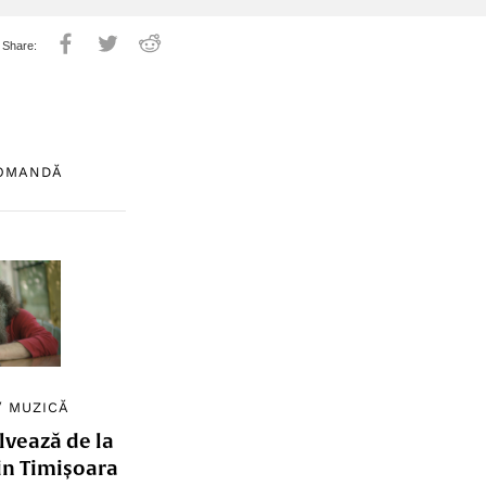
COMANDĂ
/
MUZICĂ
lvează de la
in Timișoara