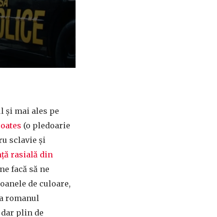
l și mai ales pe
Coates
(o pledoarie
u sclavie și
ță rasială din
 ne facă să ne
rsoanele de culoare,
 ca romanul
 dar plin de