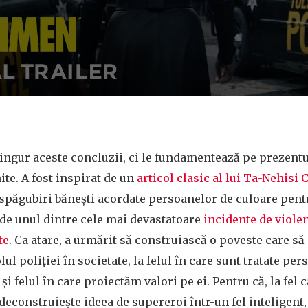
singur aceste concluzii, ci le fundamentează pe prezentu
ite. A fost inspirat de un
articol clasic al lui Ta-Nehisi 
spăgubiri bănești acordate persoanelor de culoare pentr
i de unul dintre cele mai devastatoare
incidente de violen
te
. Ca atare, a urmărit să construiască o poveste care să
ul poliției în societate, la felul în care sunt tratate pe
 și felul în care proiectăm valori pe ei. Pentru că, la fel
 deconstruiește ideea de supereroi într-un fel inteligent,