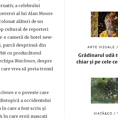
rnativ, a celebrului
pereroi al lui Alan Moore
colonat alături de un
op cultural de reporteri
tr-o cameră de hotel new-
, parcă desprinsă din
ARTE VIZUALE
rbit cu producătorul
Grădinarul udă to
 echipa
Watchmen,
despre
chiar și pe cele c
 care vrea să preia tronul
tchmen
e o poveste care
 distopică a occidentului
 în care a fost scris și
VIAȚĂ&CO
/
84 în care eroii mascați