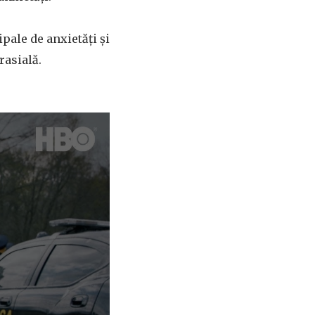
pale de anxietăți și
rasială.