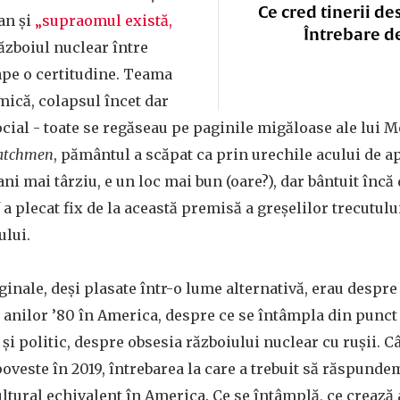
Ce cred tinerii de
an și
„supraomul există,
Întrebare d
războiul nuclear între
ape o certitudine. Teama
mică, colapsul încet dar
social - toate se regăseau pe paginile migăloase ale lui M
atchmen
, pământul a scăpat ca prin urechile acului de ap
 ani mai târziu, e un loc mai bun (oare?), dar bântuit încă
 a plecat fix de la această premisă a greșelilor trecutului
ului.
ginale, deși plasate într-o lume alternativă, erau desp
i anilor ’80 în America, despre ce se întâmpla din punct
 și politic, despre obsesia războiului nuclear cu rușii. C
poveste în 2019, întrebarea la care a trebuit să răspundem
tural echivalent în America. Ce se întâmplă, ce crează 