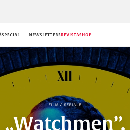
Ă
SPECIAL
NEWSLETTERE
REVISTA
SHOP
FILM
/
SERIALE
„Watchmen”.