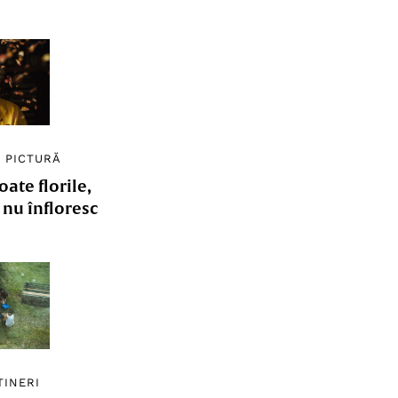
/
PICTURĂ
ate florile,
e nu înfloresc
TINERI