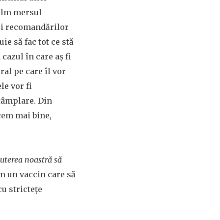
calm mersul
 şi recomandărilor
ie să fac tot ce stă
cazul în care aş fi
ral pe care îl vor
le vor fi
tâmplare. Din
acem mai bine,
puterea noastră să
m un vaccin care să
u stricteţe