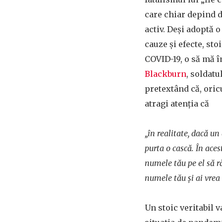
care chiar depind de
activ. Deşi adoptă 
cauze şi efecte, st
COVID-19, o să mă î
Blackburn
, soldatu
pretextând că, oricu
atragi atenţia că
„în realitate, dacă un
purta o cască. În aces
numele tău pe el să r
numele tău şi ai vrea c
Un stoic veritabil 