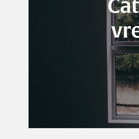
Cât
vr