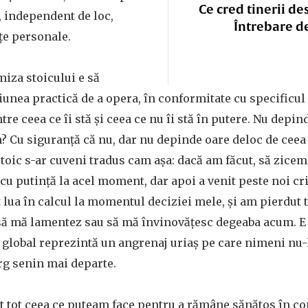
Ce cred tinerii de
l, independent de loc,
Întrebare d
ţe personale.
miza stoicului e să
iunea practică de a opera, în conformitate cu specificul f
ntre ceea ce îi stă şi ceea ce nu îi stă în putere. Nu dep
? Cu siguranţă că nu, dar nu depinde oare deloc de ceea
toic s-ar cuveni tradus cam aşa: dacă am făcut, să zicem,
cu putinţă la acel moment, dar apoi a venit peste noi cri
lua în calcul la momentul deciziei mele, şi am pierdut to
 să mă lamentez sau să mă învinovăţesc degeaba acum. E 
global reprezintă un angrenaj uriaş pe care nimeni nu-
erg senin mai departe.
ut tot ceea ce puteam face pentru a rămâne sănătos în co