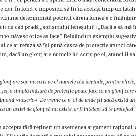
 noi. În fond, e imposibil să fii în acelaşi timp un fata
o viziune deterministă potrivit căreia lumea e o înlănţui
oicii nu cad pradă „sofismului leneşului”: „Dacă e să mă
mbolnăvesc orice aş face”. Reluând un exemplu sugestiv
lui ce ar refuza să îşi pună casca de protecţie atunci cân
m, dacă un glonţ are numele lui scris pe el, atunci îl va
 glonţ are sau nu scris pe el numele tău depinde, printre altele, 
t fel, o simplă măsură de protecţie poate face ca un glonţ care a
ămână «nescris». De vreme ce n-ai de unde şti dacă există un g
a un astfel de glonţ să nu existe, ar fi înţelept să te protejezi”.
va accepta fără reţineri un asemenea argument raţional, 