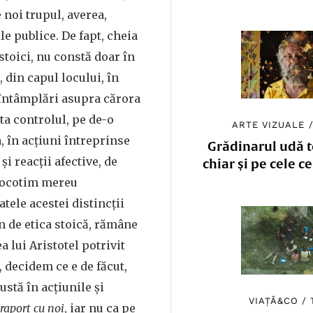
 noi trupul, averea,
ile publice. De fapt, cheia
stoici, nu constă doar în
, din capul locului, în
 întâmplări asupra cărora
a controlul, pe de-o
ARTE VIZUALE
ta, în acţiuni întreprinse
Grădinarul udă to
şi reacţii afective, de
chiar și pe cele c
 socotim mereu
tele acestei distincţii
 de etica stoică, rămâne
 lui Aristotel potrivit
, decidem ce e de făcut,
ustă în acţiunile şi
VIAȚĂ&CO
/
 raport cu noi
, iar nu ca pe