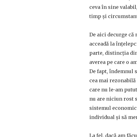
ceva în sine valabi
timp şi circumstan
De aici decurge că 
acceadă la înţelepc
parte, distincţia di
averea pe care o am
De fapt, îndemnul s
cea mai rezonabilă 
care nu le-am putut 
nu are niciun rost
sistemul economic 
individual şi să m
La fel, dacă am făc