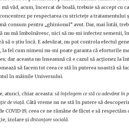
i mă văd, acum, încercat de boală, trebuie să accept cu 
 concentrez pe respectarea cu stricteţe a tratamentului
 mă consum pentru „ghinionul” avut. Dar, mai întâi, trebu
ă nu mă îmbolnăvesc, nici să nu-mi infectez semenii, în 
ă să o ştiu încă. E adevărat, nu pot controla efectul gene
, la fel cum nimeni nu-mi poate garanta că eforturile me
s; dar aceasta nu înseamnă că e cazul să acţionez la în
somează să facem tot ceea ce stă în puterea noastră să f
ul în mâinile Universului.
e, atunci, chiar aceasta:
să înţelegem ce stă cu adevărat în 
aţie de viaţă
. Câtă vreme nu ne stă în putere să descoperi
e COVID-19, ceea ce ne rămâne de făcut e să respectăm c
ie, izolare şi
distanţare socială.