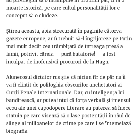
au privilegiul să o întâmpine în propriul pat, ci la o
moarte istorică, pe care cultul personalității lor e
conceput să o eludeze.
Știrea aceasta, abia strecurată în paginile câtorva
gazete europene, ar fi trebuit să-l îngrijoreze pe Putin
mai mult decât cea trâmbițată de întreaga presă a
lumii, potrivit căreia — pură butaforie! — a fost
inculpat de inofensivii procurori de la Haga.
Alunecosul dictator rus știe că niciun fir de păr nu îi
va fi clintit de poliloghia obscurilor anchetatori ai
Curții Penale Internaționale. Dar, cu inteligența lui
banditească, ar putea intui că forța verbală și imensul
ecou ale unei capodopere literare au puterea să înece
statuia pe care visează să o lase posterității în râul de
sânge al milioanelor de crime pe care i se întemeiază
biografia.