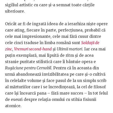
sigiliul artistic cu care și-a semnat toate cărțile
ulterioare.
Oricât ar fi de ingrată ideea de a ierarhiza niște opere
care ating, fiecare în parte, perfecțiunea, probabil că
cele mai impresionante, cele mai fără cusur dintre
cele cinci traduse în limba română sunt
Soldații de
zinc
,
Vremuri second-hand
și
Ultimii martori
. Iar cea mai
puțin exemplară, mai lipsită de ritm și de acea
stranie puritate stilistică care îi bântuie opera e
Rugăciune pentru Cernobîl
. Pentru că în aceasta din
urmă abandonează invizibilitatea pe care și-o cultivă
în celelalte volume și face pasul de la un simplu scrib
al mărturiilor care i se încredințează, la cel de filosof
care își încearcă pana – fără mare succes – în tot felul
de eseuri despre relația omului cu stihia fisiunii
atomice.