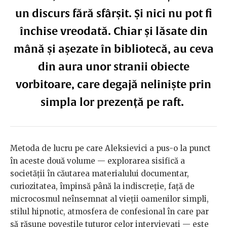
un discurs fără sfârșit. Și nici nu pot fi
închise vreodată. Chiar și lăsate din
mână și așezate în bibliotecă, au ceva
din aura unor stranii obiecte
vorbitoare, care degajă neliniște prin
simpla lor prezență pe raft.
Metoda de lucru pe care Aleksievici a pus-o la punct
în aceste două volume — explorarea sisifică a
societății în căutarea materialului documentar,
curiozitatea, împinsă până la indiscreție, față de
microcosmul neînsemnat al vieții oamenilor simpli,
stilul hipnotic, atmosfera de confesional în care par
să răsune poveștile tuturor celor intervievați — este