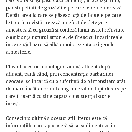
care vorbesc își păstrează calmul și, în același timp,
par stupefiați de grozăviile pe care le rememorează.
Depărtarea la care se găsesc față de faptele pe care
le trec în revistă creează un efect de detașare
amestecată cu groază și conferă lumii astfel reînviate
o ambianță natural-stranie, de firesc cu irizări ireale,
în care răul pare să aibă omniprezența oxigenului
atmosferic.
Fluviul acestor monologuri adună afluent după
afluent, până când, prin concentrația barbariilor
evocate, se încarcă cu o suferință de o intensitate atât
de mare încât enormul conglomerat de fapt divers pe
care îl poartă cu sine capătă consistența istoriei
înseși.
Consecința ultimă a acestui stil literar este că
informațiile care apucaseră să se sedimenteze în