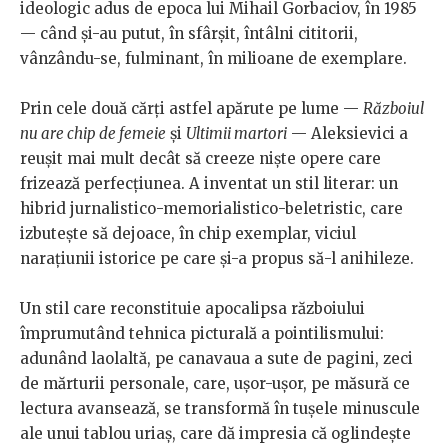
ideologic adus de epoca lui Mihail Gorbaciov, în 1985
— când și-au putut, în sfârșit, întâlni cititorii,
vânzându-se, fulminant, în milioane de exemplare.
Prin cele două cărți astfel apărute pe lume —
Războiul
nu are chip de femeie
și
Ultimii martori
— Aleksievici a
reușit mai mult decât să creeze niște opere care
frizează perfecțiunea. A inventat un stil literar: un
hibrid jurnalistico-memorialistico-beletristic, care
izbutește să dejoace, în chip exemplar, viciul
narațiunii istorice pe care și-a propus să-l anihileze.
Un stil care reconstituie apocalipsa războiului
împrumutând tehnica picturală a pointilismului:
adunând laolaltă, pe canavaua a sute de pagini, zeci
de mărturii personale, care, ușor-ușor, pe măsură ce
lectura avansează, se transformă în tușele minuscule
ale unui tablou uriaș, care dă impresia că oglindește