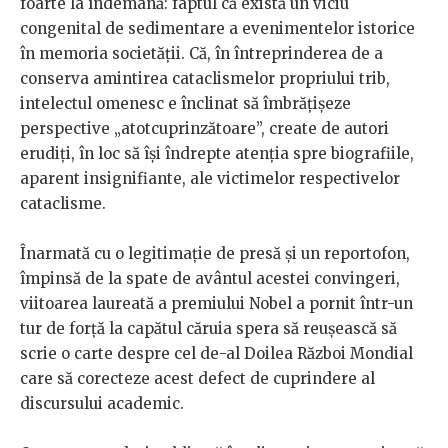
foarte la îndemână: faptul că există un viciu
congenital de sedimentare a evenimentelor istorice
în memoria societății. Că, în întreprinderea de a
conserva amintirea cataclismelor propriului trib,
intelectul omenesc e înclinat să îmbrățișeze
perspective „atotcuprinzătoare”, create de autori
erudiți, în loc să își îndrepte atenția spre biografiile,
aparent insignifiante, ale victimelor respectivelor
cataclisme.
Înarmată cu o legitimație de presă și un reportofon,
împinsă de la spate de avântul acestei convingeri,
viitoarea laureată a premiului Nobel a pornit într-un
tur de forță la capătul căruia spera să reușească să
scrie o carte despre cel de-al Doilea Război Mondial
care să corecteze acest defect de cuprindere al
discursului academic.