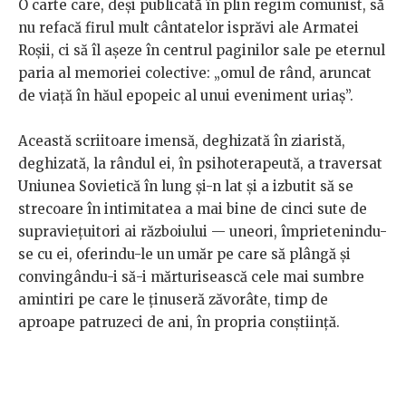
O carte care, deși publicată în plin regim comunist, să
nu refacă firul mult cântatelor isprăvi ale Armatei
Roșii, ci să îl așeze în centrul paginilor sale pe eternul
paria al memoriei colective: „omul de rând, aruncat
de viață în hăul epopeic al unui eveniment uriaș”.
Această scriitoare imensă, deghizată în ziaristă,
deghizată, la rândul ei, în psihoterapeută, a traversat
Uniunea Sovietică în lung și-n lat și a izbutit să se
strecoare în intimitatea a mai bine de cinci sute de
supraviețuitori ai războiului — uneori, împrietenindu-
se cu ei, oferindu-le un umăr pe care să plângă și
convingându-i să-i mărturisească cele mai sumbre
amintiri pe care le ținuseră zăvorâte, timp de
aproape patruzeci de ani, în propria conștiință.