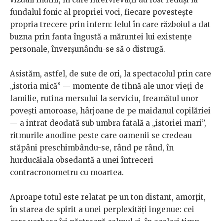
fundalul fonic al propriei voci, fiecare povestește
propria trecere prin infern: felul în care războiul a dat
buzna prin fanta îngustă a măruntei lui existențe
personale, înverșunându-se să o distrugă.
Asistăm, astfel, de sute de ori, la spectacolul prin care
„istoria mică” — momente de tihnă ale unor vieți de
familie, rutina mersului la serviciu, freamătul unor
povești amoroase, hârjoane de pe maidanul copilăriei
— a intrat deodată sub umbra fatală a „istoriei mari”,
ritmurile anodine peste care oamenii se credeau
stăpâni preschimbându-se, rând pe rând, în
hurducăiala obsedantă a unei întreceri
contracronometru cu moartea.
Aproape totul este relatat pe un ton distant, amorțit,
în starea de spirit a unei perplexități ingenue: cei