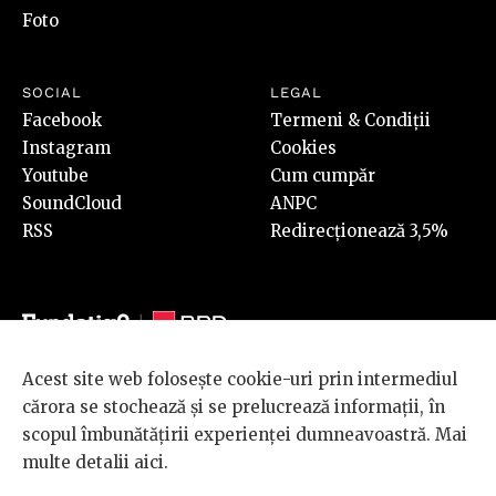
Foto
SOCIAL
LEGAL
Facebook
Termeni & Condiții
Instagram
Cookies
Youtube
Cum cumpăr
SoundCloud
ANPC
RSS
Redirecționează 3,5%
Acest site web folosește cookie-uri prin intermediul
© 2026 BRD Groupe Société Générale, toate drepturile rezervate.
cărora se stochează și se prelucrează informații, în
Scena 9 este un proiect sustinut de
BRD GROUPE SOCIÉTÉ
scopul îmbunătățirii experienței dumneavoastră. Mai
GÉNÉRALE
.
multe detalii
aici
.