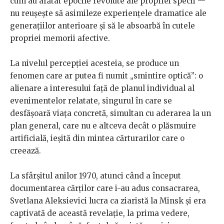
cum au arătat epocile revolute ale propriei specii —
nu reușește să asimileze experiențele dramatice ale
generațiilor anterioare și să le absoarbă în cutele
propriei memorii afective.
La nivelul percepției acesteia, se produce un
fenomen care ar putea fi numit „smintire optică”: o
alienare a interesului față de planul individual al
evenimentelor relatate, singurul în care se
desfășoară viața concretă, simultan cu aderarea la un
plan general, care nu e altceva decât o plăsmuire
artificială, ieșită din mintea cărturarilor care o
creează.
La sfârșitul anilor 1970, atunci când a început
documentarea cărților care i-au adus consacrarea,
Svetlana Aleksievici lucra ca ziaristă la Minsk și era
captivată de această revelație, la prima vedere,