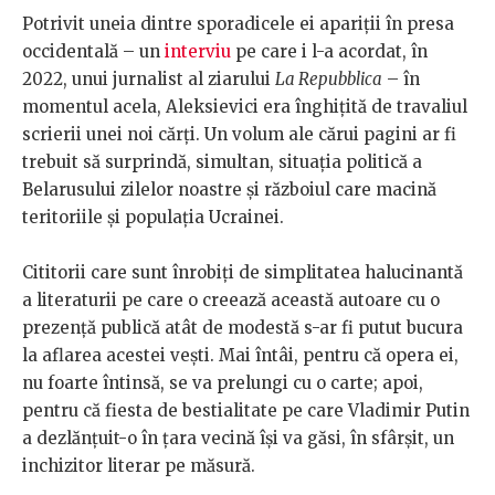
Potrivit uneia dintre sporadicele ei apariții în presa
occidentală – un
interviu
pe care i l-a acordat, în
2022, unui jurnalist al ziarului
La Repubblica
– în
momentul acela, Aleksievici era înghițită de travaliul
scrierii unei noi cărți. Un volum ale cărui pagini ar fi
trebuit să surprindă, simultan, situația politică a
Belarusului zilelor noastre și războiul care macină
teritoriile și populația Ucrainei.
Cititorii care sunt înrobiți de simplitatea halucinantă
a literaturii pe care o creează această autoare cu o
prezență publică atât de modestă s-ar fi putut bucura
la aflarea acestei vești. Mai întâi, pentru că opera ei,
nu foarte întinsă, se va prelungi cu o carte; apoi,
pentru că fiesta de bestialitate pe care Vladimir Putin
a dezlănțuit-o în țara vecină își va găsi, în sfârșit, un
inchizitor literar pe măsură.