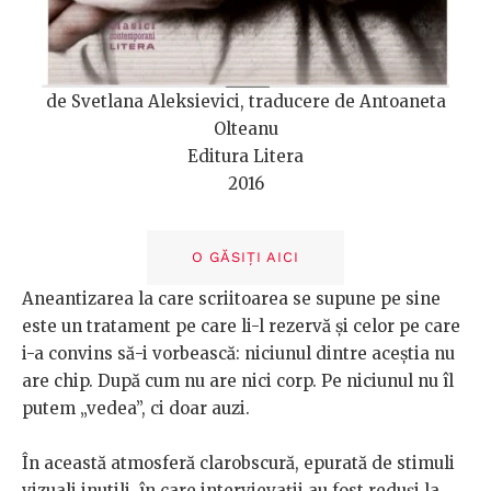
de Svetlana Aleksievici, traducere de Antoaneta
Olteanu
Editura Litera
2016
O GĂSIȚI AICI
Aneantizarea la care scriitoarea se supune pe sine
este un tratament pe care li-l rezervă și celor pe care
i-a convins să-i vorbească: niciunul dintre aceștia nu
are chip. După cum nu are nici corp. Pe niciunul nu îl
putem „vedea”, ci doar auzi.
În această atmosferă clarobscură, epurată de stimuli
vizuali inutili, în care intervievații au fost reduși la