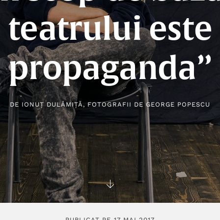
teatrului este
propaganda”
DE
IONUȚ DULĂMIȚĂ
, FOTOGRAFII DE
GEORGE POPESCU
PUBLICAT PE 17 MAI 2017