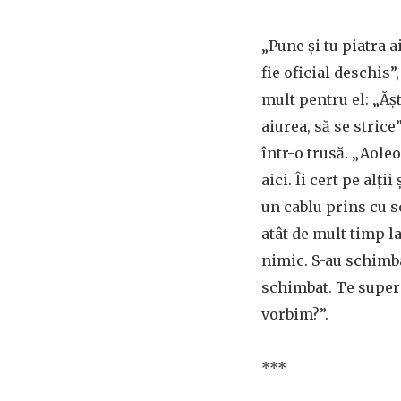
„Pune și tu piatra ai
fie oficial deschis”
mult pentru el: „Ăș
aiurea, să se stric
într-o trusă. „Aoleo
aici. Îi cert pe alții
un cablu prins cu s
atât de mult timp la
nimic. S-au schimb
schimbat. Te superi
vorbim?”.
***