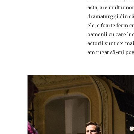
asta, are mult umor 
dramaturg și din c
ele, e foarte ferm c
oamenii cu care luc
actorii sunt cei ma
am rugat să-mi poves