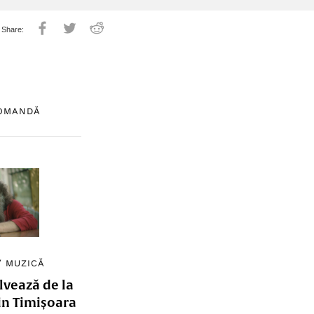
COMANDĂ
/
MUZICĂ
lvează de la
in Timișoara