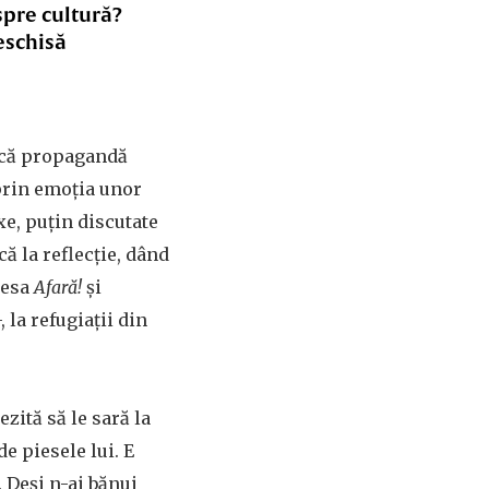
spre cultură?
eschisă
facă propagandă
 prin emoția unor
e, puțin discutate
că la reflecție, dând
iesa
Afară!
și
, la refugiații din
ezită să le sară la
e piesele lui. E
. Deși n-ai bănui