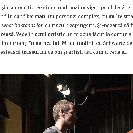
și e autocritic. Se simte mult mai nesigur pe el decât e 
ând în când barman. Un personaj complex, cu multe stra
u
what he stands for
, cu riscul respingerii. Și-ncearcă să f
rează. Vede în actul artistic un produs făcut la comun ș
i importanți în munca lui. M-am întâlnit cu Schwartz de 
tească traseul lui ca om și artist, așa cum îl vede el.