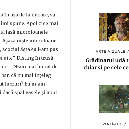
a în ușa de la intrare, să
, îmi spune. Apoi zice mai
tia lasă microfoanele
e”. Așază niște microfoane
, scociul ăsta eu l-am pus
ARTE VIZUALE
 și uite”. Disting în trusă
Grădinarul udă to
coci. „N-am mai lucrat de
chiar și pe cele c
 bar, că nu mai înțeleg
at lucruri? Eu m-am
 dacă spăl vasele și apoi
VIAȚĂ&CO
/