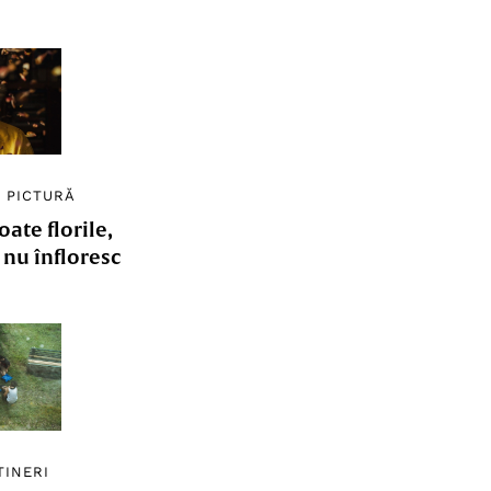
/
PICTURĂ
ate florile,
e nu înfloresc
TINERI