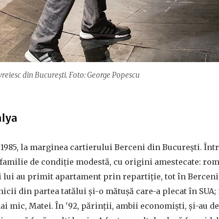
vreiesc din Bucureşti. Foto: George Popescu
alya
 1985, la marginea cartierului Berceni din București. Înt
o familie de condiție modestă, cu origini amestecate: rom
i lui au primit apartament prin repartiție, tot în Berceni,
nicii din partea tatălui și-o mătușă care-a plecat în SUA;
ai mic, Matei. În '92, părinții, ambii economiști, și-au d