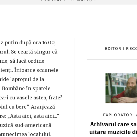
z puțin după ora 16.00,
EDITORII RE
rul. Se ceartă singur că
me, să facă ordine
lienți. Întoarce scaunele
ide laptopul de la
. Bombăne în spatele
a-i cu vasele astea, frate?
oiul cu bere”. Aranjează
EXPLORATORI
e: „Asta aici, asta aici...”
Arhivarul care sa
muzică sud-americană,
uitare muzicile d
ntunecimea localului.