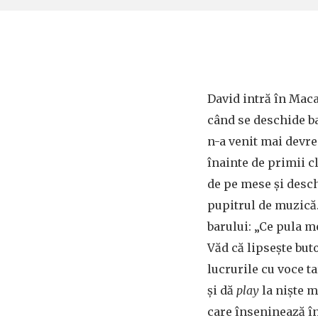
David intră în Maca
când se deschide ba
n-a venit mai devre
înainte de primii c
de pe mese și desch
pupitrul de muzică
barului: „Ce pula me
Văd că lipsește but
lucrurile cu voce tar
și dă
play
la niște 
care înseninează î