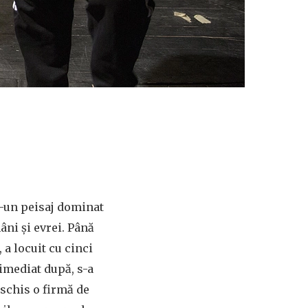
r-un peisaj dominat
âni și evrei. Până
 a locuit cu cinci
 imediat după, s-a
eschis o firmă de