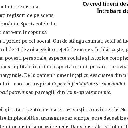
Ce cred tinerii de
nul dintre cei mai
Întrebare d
ați regizori de pe scena
omânia. Spectacolele lui
u care-am început să
să-l prefer pe cel social. Om de stânga asumat, setat să 
orul de 31 de ani a găsit o rețetă de succes: îmblânzește,
 povești personale, aspecte sociale și istorice complex
ă cu simplitate în mintea spectatorului, pe care-l provoa
marginale. De la oamenii amenințați cu evacuarea din p
iului - care-au inspirat
Capete înfierbântate
și
Subpământ
-
cul potrivit
sau parcagiii din
Voi n-ați văzut nimic
.
l și iritant pentru cei care nu-i susțin convingerile. Nu 
vire implacabilă și transmite rar emoție, spre deosebire d
emitor, se inflamează repede. Dar și sensibil și infantil