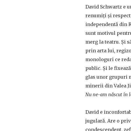
David Schwartz e u
renumiți și respect
independentă din R
sunt motivul pentr
merg la teatru. Și 
prin arta lui, regiz
monologuri ce redau
public. Și le fixeaz
glas unor grupuri 
minerii din Valea J
Nu ne-am născut în lo
David e inconfortabi
jugulară. Are o pri
condescendent, zefl