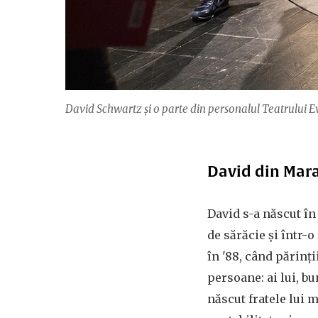
David Schwartz şi o parte din personalul Teatrului E
David din Mar
David s-a născut în
de sărăcie și într-
în '88, când părinți
persoane: ai lui, bu
născut fratele lui m