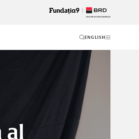
EN
 al