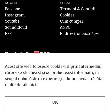
SOCIAL
LEGAL
Facebook
Termeni & Condiții
Instagram
Cookies
Youtube
Cum cumpăr
SoundCloud
ANPC
RSS
Redirecționează 3,5%
Acest site web folosește cookie-uri prin intermediul
© 2026 BRD Groupe Société Générale, toate drepturile rezervate.
cărora se stochează și se prelucrează informații, în
Scena 9 este un proiect sustinut de
BRD GROUPE SOCIÉTÉ
scopul îmbunătățirii experienței dumneavoastră. Mai
GÉNÉRALE
.
multe detalii
aici
.
Design and development
OK
by
INTERKORP