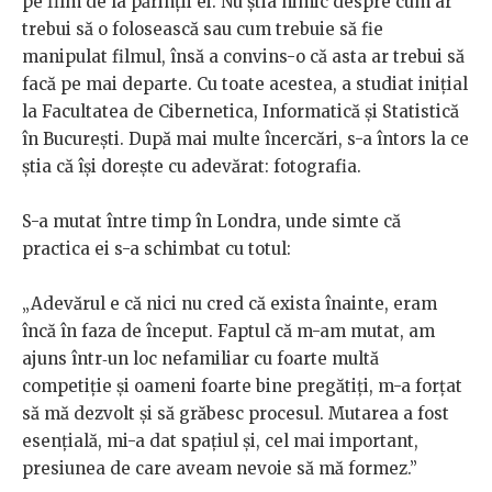
pe film de la părinții ei. Nu știa nimic despre cum ar
trebui să o folosească sau cum trebuie să fie
manipulat filmul, însă a convins-o că asta ar trebui să
facă pe mai departe. Cu toate acestea, a studiat inițial
la Facultatea de Cibernetica, Informatică și Statistică
în București. După mai multe încercări, s-a întors la ce
știa că își dorește cu adevărat: fotografia.
S-a mutat între timp în Londra, unde simte că
practica ei s-a schimbat cu totul:
„Adevărul e că nici nu cred că exista înainte, eram
încă în faza de început. Faptul că m-am mutat, am
ajuns într‐un loc nefamiliar cu foarte multă
competiție și oameni foarte bine pregătiți, m-a forțat
să mă dezvolt și să grăbesc procesul. Mutarea a fost
esențială, mi-a dat spațiul și, cel mai important,
presiunea de care aveam nevoie să mă formez.”