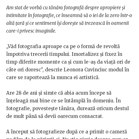
Am stat de vorbă cu tânăra fotografă despre apropiere și
intimitate în fotografie, ce înseamnă să o iei de la zero într-o
altă țară și ce sentiment își dorește să trezească în oamenii
care-i privesc imaginile.
„Văd fotografia aproape ca pe o formă de revoltă
împotriva trecerii timpului. Imortalizez și fixez în
timp diferite momente ca și cum le-aș da viață ori de
câte ori doresc”, descrie Leonora Cuvinciuc modul în
care se raportează la munca ei artistică.
Are 28 de ani și simte că abia acum începe să
înțeleagă mai bine ce se întâmplă în domeniu. În
fotografie, povestește tânăra, durează oricum destul
de mult până să devii oarecum consacrat.
A început să fotografieze după ce a primit o cameră