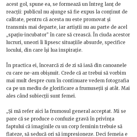
acest gol, spune ea, se formează un întreg lanț de
reacții: publicul nu ajunge să fie expus la conținut de
calitate, pentru că acesta nu este promovat și
transmis mai departe, iar artiștii nu au parte de acel
„spațiu-incubator” în care să crească. În ciuda acestor
lucruri, uneori îi lipsesc situațiile absurde, specifice
locului, din care își lua inspirație.
În practica ei, încearcă zi de zi să iasă din canoanele
cu care ne-am obișnuit. Crede că ar trebui să vorbim
mai mult despre cum în continuare vedem fotografia
ca pe un mediu de glorificare a frumuseții și atât. Mai
ales când subiecții sunt femei.
„Și mă refer aici la frumosul general acceptat. Mi se
pare că se produce o confuzie gravă în privința
faptului că imaginile cu un corp feminin trebuie să
flateze, să seducă ori să impresioneze. Deci femeia e