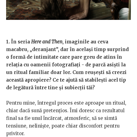
1. În seria
Here and Then
, imaginile au ceva
macabru, „deranjant”, dar în același timp surprind
o formă de intimitate care pare greu de atins în
relația cu oamenii fotografiați - de parcă asiști la
un ritual familiar doar lor. Cum reușești să creezi
această apropiere? Ce te ajută să stabilești acel tip
de legătură între tine și subiecții tăi?
Pentru mine, întregul proces este aproape un ritual,
chiar dacă sună pretențios. Îmi doresc ca rezultatul
final sa fie unul încărcat, atmosferic, să se simtă
tensiune, neliniște, poate chiar disconfort pentru
privitor.