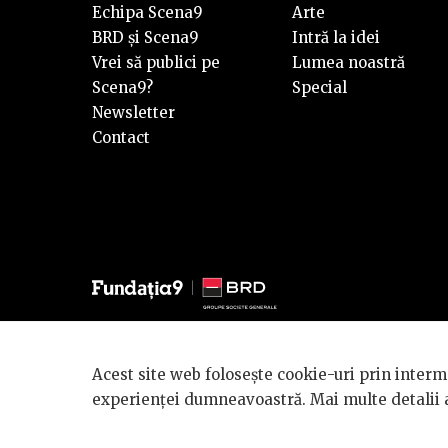
Echipa Scena9
Arte
BRD și Scena9
Intră la idei
Vrei să publici pe
Lumea noastră
Scena9?
Special
Newsletter
Contact
© 2026 BRD Groupe Société Générale, toate drepturile reze
Acest site web folosește cookie-uri prin interme
Scena 9 este un proiect sustinut de
BRD GROUPE SOCIÉ
experienței dumneavoastră. Mai multe detalii