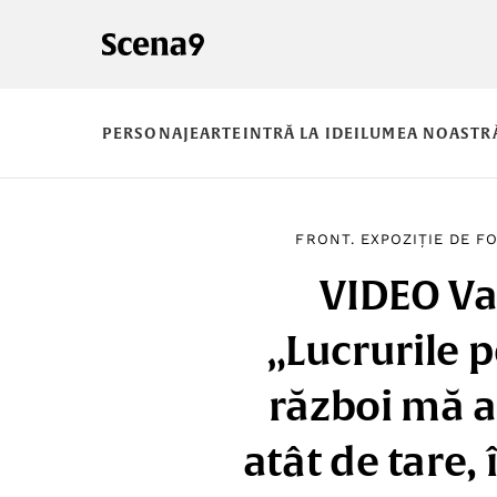
PERSONAJE
ARTE
INTRĂ LA IDEI
LUMEA NOASTR
FRONT. EXPOZIȚIE DE F
VIDEO Va
„Lucrurile p
război mă 
atât de tare, 