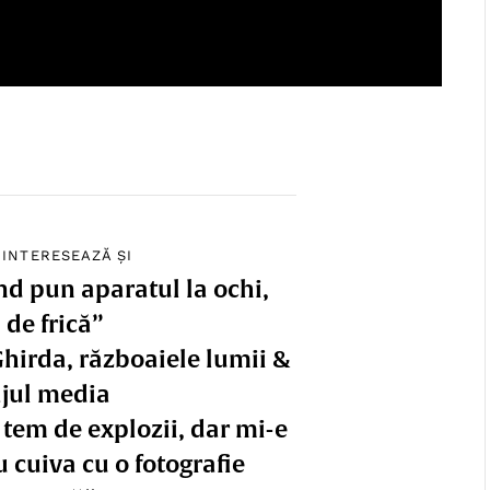
 INTERESEAZĂ ȘI
d pun aparatul la ochi,
 de frică”
hirda, războaiele lumii &
ajul media
 tem de explozii, dar mi-e
u cuiva cu o fotografie