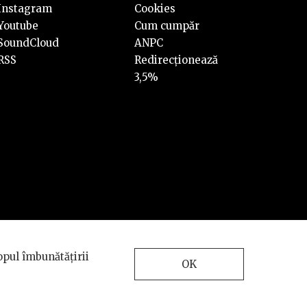
Instagram
Cookies
Youtube
Cum cumpăr
SoundCloud
ANPC
RSS
Redirecționează
3,5%
Design and development
opul îmbunătățirii
by
INTERKORP
OK