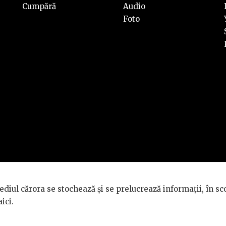
Cumpără
Audio
Foto
rvate.
diul cărora se stochează și se prelucrează informații, în sc
TÉ GÉNÉRALE
.
aici
.