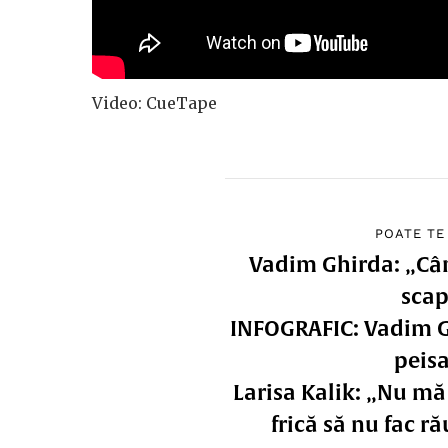
Video: CueTape
POATE TE
Vadim Ghirda: „Cân
scap
INFOGRAFIC: Vadim G
peis
Larisa Kalik: „Nu mă
frică să nu fac ră