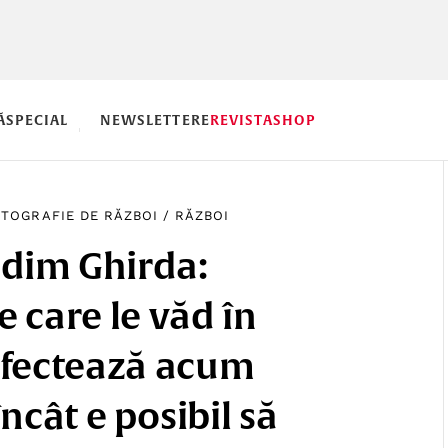
Ă
SPECIAL
NEWSLETTERE
REVISTA
SHOP
OTOGRAFIE DE RĂZBOI
/
RĂZBOI
dim Ghirda:
e care le văd în
afectează acum
încât e posibil să