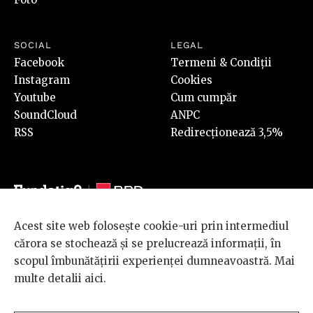
SOCIAL
LEGAL
Facebook
Termeni & Condiții
Instagram
Cookies
Youtube
Cum cumpăr
SoundCloud
ANPC
RSS
Redirecționează 3,5%
Acest site web folosește cookie-uri prin intermediul
© 2026 BRD Groupe Société Générale, toate drepturile rezervate.
cărora se stochează și se prelucrează informații, în
Scena 9 este un proiect sustinut de
BRD GROUPE SOCIÉTÉ
scopul îmbunătățirii experienței dumneavoastră. Mai
GÉNÉRALE
.
multe detalii
aici
.