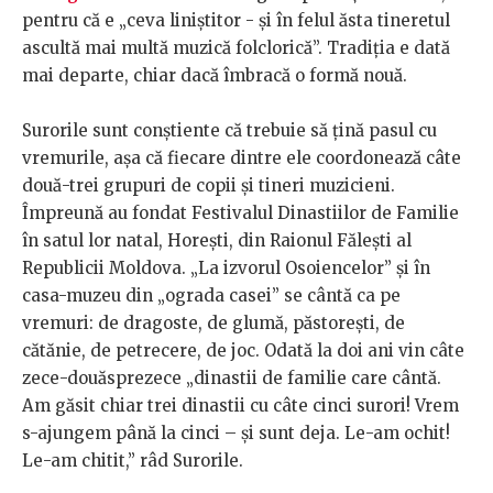
pentru că e „ceva liniștitor - și în felul ăsta tineretul
ascultă mai multă muzică folclorică”. Tradiția e dată
mai departe, chiar dacă îmbracă o formă nouă.
Surorile sunt conștiente că trebuie să țină pasul cu
vremurile, așa că fiecare dintre ele coordonează câte
două-trei grupuri de copii și tineri muzicieni.
Împreună au fondat Festivalul Dinastiilor de Familie
în satul lor natal, Horești, din Raionul Fălești al
Republicii Moldova. „La izvorul Osoiencelor” și în
casa-muzeu din „ograda casei” se cântă ca pe
vremuri: de dragoste, de glumă, păstorești, de
cătănie, de petrecere, de joc. Odată la doi ani vin câte
zece-douăsprezece „dinastii de familie care cântă.
Am găsit chiar trei dinastii cu câte cinci surori! Vrem
s-ajungem până la cinci – și sunt deja. Le-am ochit!
Le-am chitit,” râd Surorile.