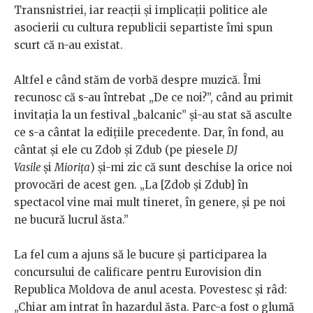
Transnistriei, iar reacții și implicații politice ale
asocierii cu cultura republicii separtiste îmi spun
scurt că n-au existat.
Altfel e când stăm de vorbă despre muzică. Îmi
recunosc că s-au întrebat „De ce noi?”, când au primit
invitația la un festival „balcanic” și-au stat să asculte
ce s-a cântat la edițiile precedente. Dar, în fond, au
cântat și ele cu Zdob și Zdub (pe piesele
DJ
Vasile
și
Miorița
) și-mi zic că sunt deschise la orice noi
provocări de acest gen. „La [Zdob și Zdub] în
spectacol vine mai mult tineret, în genere, și pe noi
ne bucură lucrul ăsta.”
La fel cum a ajuns să le bucure și participarea la
concursului de calificare pentru Eurovision din
Republica Moldova de anul acesta. Povestesc și râd:
„Chiar am intrat în hazardul ăsta. Parc-a fost o glumă