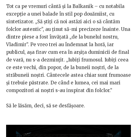
Tot ca pe vremuri cântă și la Balkanik – cu notabila
excepție a unei balade în stil pop douămiist, cu
sintetizator. „Să știți că noi astăzi aici o să cântăm
folclor autentic”, au ținut să-mi precizeze înainte. Una
dintre piese a fost învățată „de la bunelul nostru,
Vladimir”. Pe vreo trei au îndemnat la horă, iar
publicul, așa firav cum era în arșița duminicii de final
de vară, nu s-a dezmințit. „Iubiți frumosul. Iubiți ceea
ce este vechi, din popor, de la buneii noștri, de la
străbuneii noștri. Cântecele astea chiar sunt frumoase
și trebuie păstrate. De când e lumea, cei mai mari
compozitori ai noștri s-au inspirat din folclor.”
Să le lăsăm, deci, să se desfășoare.