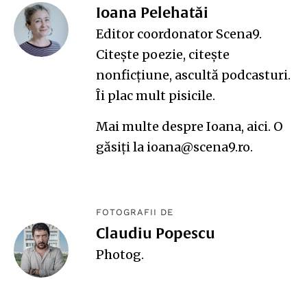
Ioana Pelehatăi
Editor coordonator Scena9.
Citește poezie, citește
nonficțiune, ascultă podcasturi.
Îi plac mult pisicile.
Mai multe despre Ioana,
aici
. O
găsiți la ioana@scena9.ro.
FOTOGRAFII DE
Claudiu Popescu
Photog
.