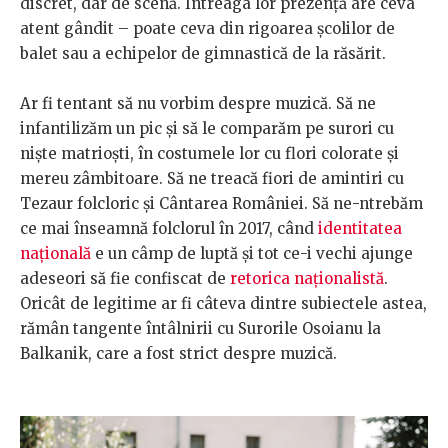
discret, dar de scenă. Întreaga lor prezență are ceva
atent gândit – poate ceva din rigoarea școlilor de
balet sau a echipelor de gimnastică de la răsărit.
Ar fi tentant să nu vorbim despre muzică. Să ne
infantilizăm un pic și să le comparăm pe surori cu
niște matrioști, în costumele lor cu flori colorate și
mereu zâmbitoare. Să ne treacă fiori de amintiri cu
Tezaur folcloric și Cântarea României. Să ne-ntrebăm
ce mai înseamnă folclorul în 2017, când
identitatea
națională
e un câmp de luptă și tot ce-i vechi ajunge
adeseori să fie confiscat de
retorica naționalistă
.
Oricât de legitime ar fi câteva dintre subiectele astea,
rămân tangente întâlnirii cu Surorile Osoianu la
Balkanik, care a fost strict despre muzică.