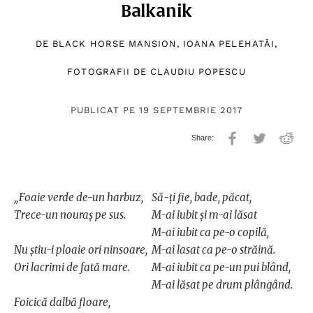
Balkanik
DE
BLACK HORSE MANSION
,
IOANA PELEHATĂI
,
FOTOGRAFII DE
CLAUDIU POPESCU
PUBLICAT PE 19 SEPTEMBRIE 2017
„Foaie verde de-un harbuz,
Să-ţi fie, bade, păcat,
Trece-un nouraş pe sus.
M-ai iubit şi m-ai lăsat
M-ai iubit ca pe-o copilă,
Nu ştiu-i ploaie ori ninsoare,
M-ai lasat ca pe-o străină.
Ori lacrimi de fată mare.
M-ai iubit ca pe-un pui blând,
M-ai lăsat pe drum plângând.
Foicică dalbă floare,