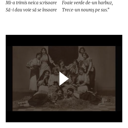
Mi-a trimis neica scrisoare
Foaie verde de-un harbuz,
Să-i dau voie să se însoare
Trece-un nouraş pe sus.”