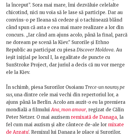
la început”. Sora mai mare, îmi dezvăluie celelalte
chicotind, nici nu voia să le lase să participe. Dar au
convins-o pe Ileana să cedeze și o tachinează blând
când spun că asta e cea mai mare realizare a lor din
concurs. „Iar când am ajuns acolo, până la final, parcă
ne doream pe scenă la Kiev.” Surorile și Ethno
Republic au participat cu piesa
Discover Moldova
. Au
ieșit inițial pe locul I, la egalitate de puncte cu
SunStroke Project, dar juriul a decis că nu vor merge
ele la Kiev.
În schimb, piesa Surorilor Osoianu
Trece-un nouraș pe
sus,
una dintre cele mai vechi din repertoriul lor, a
ajuns până la Berlin. Acolo am auzit-o eu la premiera
mondială a filmului
Ana, mon amour
,
regizat de Călin
Peter Netzer. O mai auzisem
remixată de Danaga
, la
fel cum mai auzism și alte cântece de-ale lor
mixate
de Argatu’
. Remixul lui Danaga le place și Surorilor,