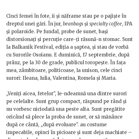
Cinci femei în fote, ii și năframe stau pe o pajiște în
dreptul unei gări. În jur,
beanbags
și
specialty coffee
, IPA
și polaroide. Pe fundal, probe de sunet, bași
distorsionați și percuție care-ți răsună-n stomac. Sunt
la Balkanik Festival, ediția a șaptea, și stau de vorbă
cu Surorile Osoianu. E duminică, 17 septembrie, după
prânz, pe la 30 de grade, publicul toropește. În fața
mea, zâmbitoare, politicoase, la unison, cele cinci
surori: Ileana, Iulia, Valentina, Romela și Maria.
„Veniți aicea, fetelor”, le-ndeamnă una dintre surori
pe celelalte. Sunt grup compact, răspund pe rând și
nu vorbesc niciodată una peste alta. Sunt pregătite
oricând să plece la proba de sunet, or să mănânce
după ce cântă, „după evoluare”. au costume
impecabile, opinci în picioare și sunt deja machiate –