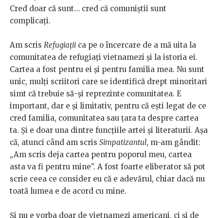
Cred doar că sunt… cred că comuniștii sunt
complicați.
Am scris
Refugiații
ca pe o încercare de a mă uita la
comunitatea de refugiați vietnamezi și la istoria ei.
Cartea a fost pentru ei și pentru familia mea. Nu sunt
unic, mulți scriitori care se identifică drept minoritari
simt că trebuie să-și reprezinte comunitatea. E
important, dar e și limitativ, pentru că ești legat de ce
cred familia, comunitatea sau țara ta despre cartea
ta. Și e doar una dintre funcțiile artei și literaturii. Așa
că, atunci când am scris
Simpatizantul
, m-am gândit:
„Am scris deja cartea pentru poporul meu, cartea
asta va fi pentru mine”. A fost foarte eliberator să pot
scrie ceea ce consider eu că e adevărul, chiar dacă nu
toată lumea e de acord cu mine.
Și nu e vorba doar de vietnamezi americani, ci și de