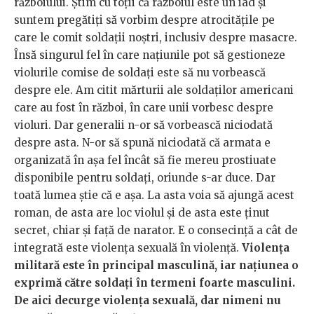
războiului. Știm cu toții că războiul este un iad și
suntem pregătiți să vorbim despre atrocitățile pe
care le comit soldații noștri, inclusiv despre masacre.
Însă singurul fel în care națiunile pot să gestioneze
violurile comise de soldați este să nu vorbească
despre ele. Am citit mărturii ale soldaților americani
care au fost în război, în care unii vorbesc despre
violuri. Dar generalii n-or să vorbească niciodată
despre asta. N-or să spună niciodată că armata e
organizată în așa fel încât să fie mereu prostiuate
disponibile pentru soldați, oriunde s-ar duce. Dar
toată lumea știe că e așa. La asta voia să ajungă acest
roman, de asta are loc violul și de asta este ținut
secret, chiar și față de narator. E o consecință a cât de
integrată este violența sexuală în violență.
Violența
militară este în principal masculină, iar națiunea o
exprimă către soldați în termeni foarte masculini.
De aici decurge violența sexuală, dar nimeni nu