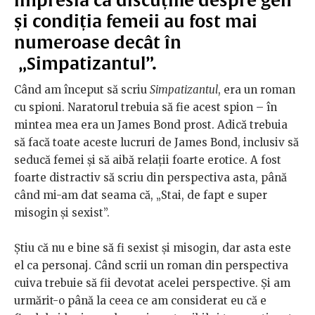
impresia că discuțiile despre gen
și condiția femeii au fost mai
numeroase decât în
„Simpatizantul”.
Când am început să scriu
Simpatizantul
, era un roman
cu spioni. Naratorul trebuia să fie acest spion – în
mintea mea era un James Bond prost. Adică trebuia
să facă toate aceste lucruri de James Bond, inclusiv să
seducă femei și să aibă relații foarte erotice. A fost
foarte distractiv să scriu din perspectiva asta, până
când mi-am dat seama că, „Stai, de fapt e super
misogin și sexist”.
Știu că nu e bine să fi sexist și misogin, dar asta este
el ca personaj. Când scrii un roman din perspectiva
cuiva trebuie să fii devotat acelei perspective. Și am
urmărit-o până la ceea ce am considerat eu că e