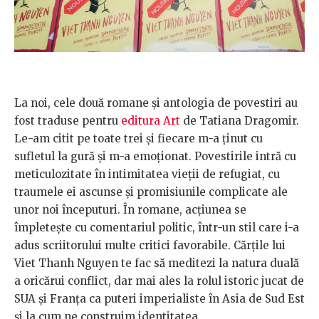
La noi, cele două romane și antologia de povestiri au
fost traduse pentru
editura Art
de Tatiana Dragomir.
Le-am citit pe toate trei și fiecare m-a ținut cu
sufletul la gură și m-a emoționat. Povestirile intră cu
meticulozitate în intimitatea vieții de refugiat, cu
traumele ei ascunse și promisiunile complicate ale
unor noi începuturi. În romane, acțiunea se
împletește cu comentariul politic, într-un stil care i-a
adus scriitorului multe critici favorabile. Cărțile lui
Viet Thanh Nguyen te fac să meditezi la natura duală
a oricărui conflict, dar mai ales la rolul istoric jucat de
SUA și Franța ca puteri imperialiste în Asia de Sud Est
și la cum ne construim identitatea.