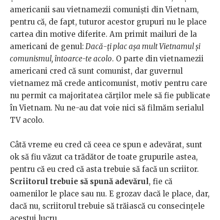
americanii sau vietnamezii comuniști din Vietnam,
pentru că, de fapt, tuturor acestor grupuri nu le place
cartea din motive diferite. Am primit mailuri de la
americani de genul:
Dacă-ți plac așa mult Vietnamul și
comunismul, întoarce-te acolo
. O parte din vietnamezii
americani cred că sunt comunist, dar guvernul
vietnamez mă crede anticomunist, motiv pentru care
nu permit ca majoritatea cărților mele să fie publicate
în Vietnam. Nu ne-au dat voie nici să filmăm serialul
TV acolo.
Câtă vreme eu cred că ceea ce spun e adevărat, sunt
ok să fiu văzut ca trădător de toate grupurile astea,
pentru că eu cred că asta trebuie să facă un scriitor.
Scriitorul trebuie să spună adevărul
, fie că
oamenilor le place sau nu. E grozav dacă le place, dar,
dacă nu, scriitorul trebuie să trăiască cu consecințele
acestui lucru.