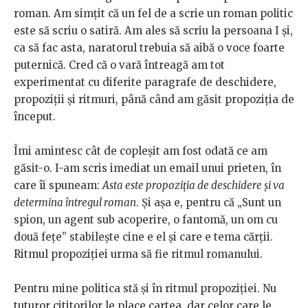
roman. Am simțit că un fel de a scrie un roman politic
este să scriu o satiră. Am ales să scriu la persoana I și,
ca să fac asta, naratorul trebuia să aibă o voce foarte
puternică. Cred că o vară întreagă am tot
experimentat cu diferite paragrafe de deschidere,
propoziții și ritmuri, până când am găsit propoziția de
început.
Îmi amintesc cât de copleșit am fost odată ce am
găsit-o. I-am scris imediat un email unui prieten, în
care îi spuneam:
Asta este propoziția de deschidere și va
determina întregul roman
. Și așa e, pentru că „Sunt un
spion, un agent sub acoperire, o fantomă, un om cu
două fețe” stabilește cine e el și care e tema cărții.
Ritmul propoziției urma să fie ritmul romanului.
Pentru mine politica stă și în ritmul propoziției. Nu
tuturor cititorilor le place cartea, dar celor care le