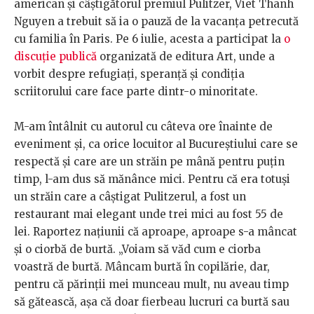
american și câștigătorul premiul Pulitzer, Viet Thanh
Nguyen a trebuit să ia o pauză de la vacanța petrecută
cu familia în Paris. Pe 6 iulie, acesta a participat la
o
discuție publică
organizată de editura Art, unde a
vorbit despre refugiați, speranță și condiția
scriitorului care face parte dintr-o minoritate.
M-am întâlnit cu autorul cu câteva ore înainte de
eveniment și, ca orice locuitor al Bucureștiului care se
respectă și care are un străin pe mână pentru puțin
timp, l-am dus să mănânce mici. Pentru că era totuși
un străin care a câștigat Pulitzerul, a fost un
restaurant mai elegant unde trei mici au fost 55 de
lei. Raportez națiunii că aproape, aproape s-a mâncat
și o ciorbă de burtă. „Voiam să văd cum e ciorba
voastră de burtă. Mâncam burtă în copilărie, dar,
pentru că părinții mei munceau mult, nu aveau timp
să gătească, așa că doar fierbeau lucruri ca burtă sau