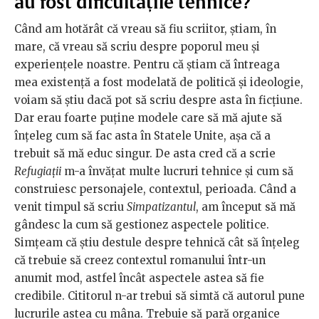
au fost dificultățile tehnice?
Când am hotărât că vreau să fiu scriitor, știam, în
mare, că vreau să scriu despre poporul meu și
experiențele noastre. Pentru că știam că întreaga
mea existență a fost modelată de politică și ideologie,
voiam să știu dacă pot să scriu despre asta în ficțiune.
Dar erau foarte puține modele care să mă ajute să
înțeleg cum să fac asta în Statele Unite, așa că a
trebuit să mă educ singur. De asta cred că a scrie
Refugiații
m-a învățat multe lucruri tehnice și cum să
construiesc personajele, contextul, perioada. Când a
venit timpul să scriu
Simpatizantul
, am început să mă
gândesc la cum să gestionez aspectele politice.
Simțeam că știu destule despre tehnică cât să înțeleg
că trebuie să creez contextul romanului într-un
anumit mod, astfel încât aspectele astea să fie
credibile. Cititorul n-ar trebui să simtă că autorul pune
lucrurile astea cu mâna. Trebuie să pară organice