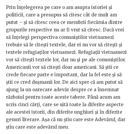
Prin înțelegerea pe care o am asupra istoriei și
politicii, care a presupus să citesc cât de mult am
putut – și să citesc ceea ce membrii fiecăruia dintre
grupurile respective nu ar fi vrut să citesc. Dacă vrei
să înțelegi perspectiva comuniștilor vietnamezi
trebuie să le citești textele, dar ei nu vor să citești și
textele refugiaților vietnamezi. Refugiații vietnamezi
vor să citești textele lor, dar nu și pe ale comuniștilor.
Americanii vor să citești doar americani. Să știi ce
crede fiecare parte e important, dar la fel este și să
știi ce cred dușmanii lor. De aici sper că am putut să
ajung la un oarecare adevăr despre ce a însemnat
războiul pentru toate aceste tabere. Până acum am
scris cinci cărți, care se uită toate la diferite aspecte
ale acestei istorii, din diferite unghiuri și în diferite
genuri literare. Așa că nu știu care este Adevărul, dar
știu care este adevărul meu.