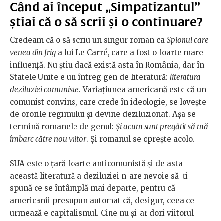
Când ai început „Simpatizantul”
știai că o să scrii și o continuare?
Credeam că o să scriu un singur roman ca
Spionul care
venea din frig
a lui Le Carré, care a fost o foarte mare
influență. Nu știu dacă există asta în România, dar în
Statele Unite e un întreg gen de literatură:
literatura
deziluziei comuniste
. Variațiunea americană este că un
comunist convins, care crede în ideologie, se lovește
de ororile regimului și devine deziluzionat. Așa se
termină romanele de genul:
Și acum sunt pregătit să mă
îmbarc către nou viitor
. Și romanul se oprește acolo.
SUA este o țară foarte anticomunistă și de asta
această literatură a deziluziei n-are nevoie să-ți
spună ce se întâmplă mai departe, pentru că
americanii presupun automat că, desigur, ceea ce
urmează e capitalismul. Cine nu și-ar dori viitorul