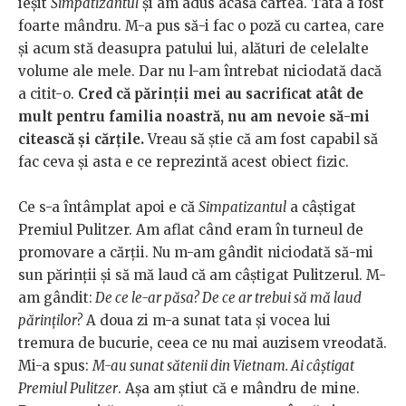
ieșit
Simpatizantul
și am adus acasă cartea. Tata a fost
foarte mândru. M-a pus să-i fac o poză cu cartea, care
și acum stă deasupra patului lui, alături de celelalte
volume ale mele. Dar nu l-am întrebat niciodată dacă
a citit-o.
Cred că părinții mei au sacrificat atât de
mult pentru familia noastră, nu am nevoie să-mi
citească și cărțile.
Vreau să știe că am fost capabil să
fac ceva și asta e ce reprezintă acest obiect fizic.
Ce s-a întâmplat apoi e că
Simpatizantul
a câștigat
Premiul Pulitzer. Am aflat când eram în turneul de
promovare a cărții. Nu m-am gândit niciodată să-mi
sun părinții și să mă laud că am câștigat Pulitzerul. M-
am gândit:
De ce le-ar păsa? De ce ar trebui să mă laud
părinților?
A doua zi m-a sunat tata și vocea lui
tremura de bucurie, ceea ce nu mai auzisem vreodată.
Mi-a spus:
M-au sunat sătenii din Vietnam. Ai câștigat
Premiul Pulitzer
. Așa am știut că e mândru de mine.