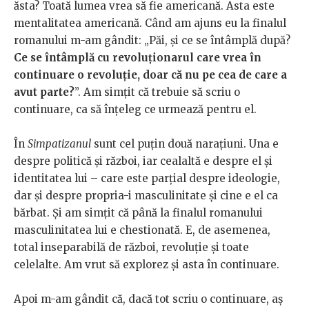
ăsta? Toată lumea vrea să fie americană. Asta este
mentalitatea americană. Când am ajuns eu la finalul
romanului m-am gândit: „Păi, și ce se întâmplă după?
Ce se întâmplă cu revoluționarul care vrea în
continuare o revoluție, doar că nu pe cea de care a
avut parte?
”. Am simțit că trebuie să scriu o
continuare, ca să înțeleg ce urmează pentru el.
În
Simpatizanul
sunt cel puțin două narațiuni. Una e
despre politică și război, iar cealaltă e despre el și
identitatea lui – care este parțial despre ideologie,
dar și despre propria-i masculinitate și cine e el ca
bărbat. Și am simțit că până la finalul romanului
masculinitatea lui e chestionată. E, de asemenea,
total inseparabilă de război, revoluție și toate
celelalte. Am vrut să explorez și asta în continuare.
Apoi m-am gândit că, dacă tot scriu o continuare, aș