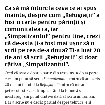
Ca să mă întorc la ceva ce ai spus
înainte, despre cum „Refugiații” a
fost o carte pentru părinții și
comunitatea ta, iar
„Simpatizantul” pentru tine, crezi
că de-asta ți-a fost mai ușor să o
scrii pe cea de-a doua? Ți-a luat 20
de ani să scrii „Refugiații” și doar
câțiva „Simpatizantul”.
Cred că asta e doar o parte din răspuns. A doua parte
e că am putut să scriu
Simpatizantul
pentru că am scris
20 de ani în total la
Refugiații
. Pentru că mi-am
petrecut tot acest timp lucrând la tehnică și
meșteșug, am putut dintr-o dată să scriu un roman.
Dar a scrie nu e decât parțial despre tehnică, e și