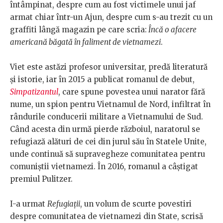
întâmpinat, despre cum au fost victimele unui jaf
armat chiar într-un Ajun, despre cum s-au trezit cu un
graffiti lângă magazin pe care scria:
Încă o afacere
americană băgată în faliment de vietnamezi
.
Viet este astăzi profesor universitar, predă literatură
și istorie, iar în 2015 a publicat romanul de debut,
Simpatizantul
, care spune povestea unui narator fără
nume, un spion pentru Vietnamul de Nord, infiltrat în
rândurile conducerii militare a Vietnamului de Sud.
Când acesta din urmă pierde războiul, naratorul se
refugiază alături de cei din jurul său în Statele Unite,
unde continuă să supravegheze comunitatea pentru
comuniștii vietnamezi. În 2016, romanul a câștigat
premiul Pulitzer.
I-a urmat
Refugiații
, un volum de scurte povestiri
despre comunitatea de vietnamezi din State, scrisă