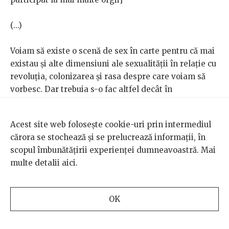
(...)
Voiam să existe o scenă de sex în carte pentru că mai
existau și alte dimensiuni ale sexualității în relație cu
revoluția, colonizarea și rasa despre care voiam să
vorbesc. Dar trebuia s-o fac altfel decât în
Simpatizant
. Acolo nu știm nimic despre perspectiva
agentei comuniste. În scena orgiei vedem un pic din
Acest site web folosește cookie-uri prin intermediul
ceea ce ar putea să gândească femeile. E în
cărora se stochează și se prelucrează informații, în
continuare problematic, pentru că este trecut prin
scopul îmbunătățirii experienței dumneavoastră. Mai
filtrul naratorului, dar sper că avem ceva mai mult
multe detalii
aici
.
acces la subiectivitatea femeilor implicate.
În „Ani de Război”, una dintre
OK
povestirile din volumul
„Refugiații”, doamna Hoa, o