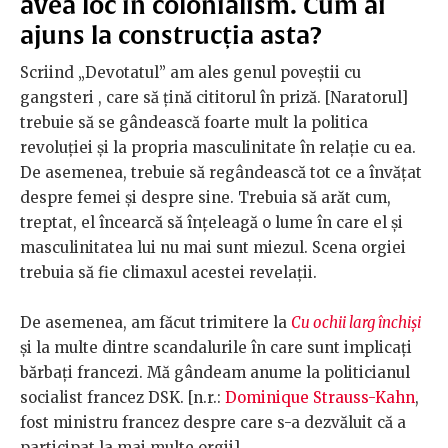
avea loc în colonialism. Cum ai
ajuns la construcția asta?
Scriind „Devotatul” am ales genul poveștii cu
gangsteri , care să țină cititorul în priză. [Naratorul]
trebuie să se gândească foarte mult la politica
revoluției și la propria masculinitate în relație cu ea.
De asemenea, trebuie să regândească tot ce a învățat
despre femei și despre sine. Trebuia să arăt cum,
treptat, el încearcă să înțeleagă o lume în care el și
masculinitatea lui nu mai sunt miezul. Scena orgiei
trebuia să fie climaxul acestei revelații.
De asemenea, am făcut trimitere la
Cu ochii larg închiși
și la multe dintre scandalurile în care sunt implicați
bărbați francezi. Mă gândeam anume la politicianul
socialist francez DSK. [n.r.:
Dominique Strauss-Kahn
,
fost ministru francez despre care s-a dezvăluit că a
participat la mai multe orgii]