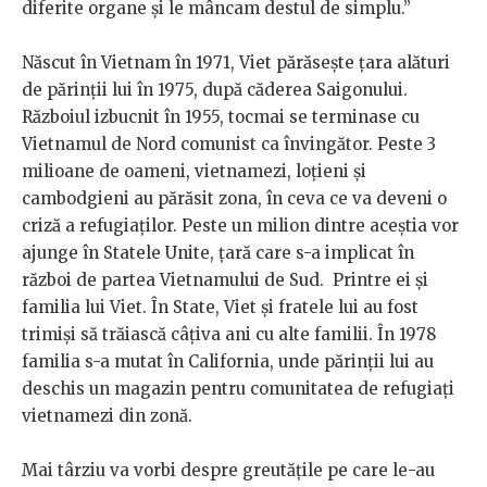
diferite organe și le mâncam destul de simplu.”
Născut în Vietnam în 1971, Viet părăsește țara alături
de părinții lui în 1975, după căderea Saigonului.
Războiul izbucnit în 1955, tocmai se terminase cu
Vietnamul de Nord comunist ca învingător. Peste 3
milioane de oameni, vietnamezi, loțieni și
cambodgieni au părăsit zona, în ceva ce va deveni o
criză a refugiaților. Peste un milion dintre aceștia vor
ajunge în Statele Unite, țară care s-a implicat în
război de partea Vietnamului de Sud. Printre ei și
familia lui Viet. În State, Viet și fratele lui au fost
trimiși să trăiască câțiva ani cu alte familii. În 1978
familia s-a mutat în California, unde părinții lui au
deschis un magazin pentru comunitatea de refugiați
vietnamezi din zonă.
Mai târziu va vorbi despre greutățile pe care le-au