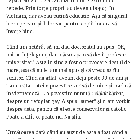
capacitatea ei de a calcula în minte extrem de
repede. Prin forțe proprii au devenit bogați în
Vietnam, dar aveau puțină educație. Așa că singurul
lucru pe care și-l doreau pentru copiii lor era să
învețe bine.
Când am hotărât să-mi dau doctoratul au spus „OK,
noi nu înțelegem, dar măcar așa o să devii profesor
universitar.” Asta în sine a fost o provocare destul de
mare, așa că nu le-am mai spus și că vreau să fiu
scriitor. Când au aflat, aveam deja peste 30 de ani și
i-am arătat tatei o povestire scrisă de mine și tradusă
în vietnameză. E o povestire numită
Celălalt bărbat
,
despre un refugiat gay. A spus „super” și n-am vorbit
despre asta, pentru că el este conservator și catolic.
Poate a citit-o, poate nu. Nu știu.
Următoarea dată când au auzit de asta a fost când a