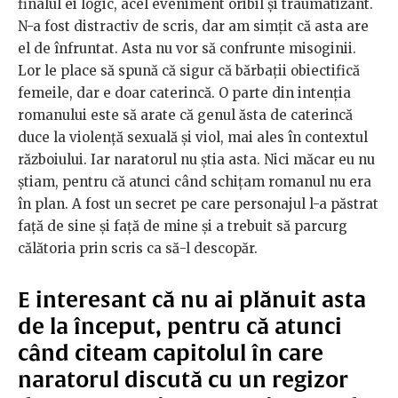
finalul ei logic, acel eveniment oribil și traumatizant.
N-a fost distractiv de scris, dar am simțit că asta are
el de înfruntat. Asta nu vor să confrunte misoginii.
Lor le place să spună că sigur că bărbații obiectifică
femeile, dar e doar caterincă. O parte din intenția
romanului este să arate că genul ăsta de caterincă
duce la violență sexuală și viol, mai ales în contextul
războiului. Iar naratorul nu știa asta. Nici măcar eu nu
știam, pentru că atunci când schițam romanul nu era
în plan. A fost un secret pe care personajul l-a păstrat
față de sine și față de mine și a trebuit să parcurg
călătoria prin scris ca să-l descopăr.
E interesant că nu ai plănuit asta
de la început, pentru că atunci
când citeam capitolul în care
naratorul discută cu un regizor