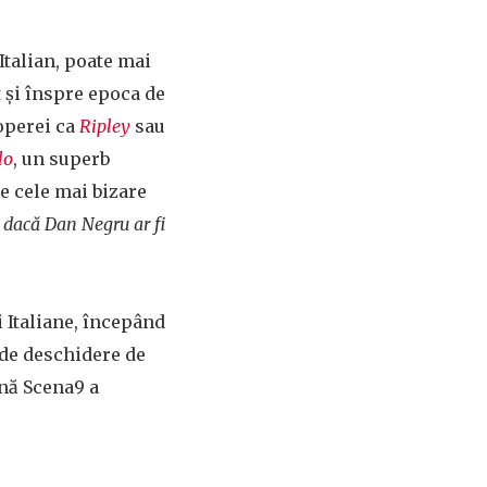
Italian, poate mai
t și înspre epoca de
doperei ca
Ripley
sau
lo
, un superb
e cele mai bizare
 dacă Dan Negru ar fi
i Italiane, începând
 de deschidere de
ună Scena9 a