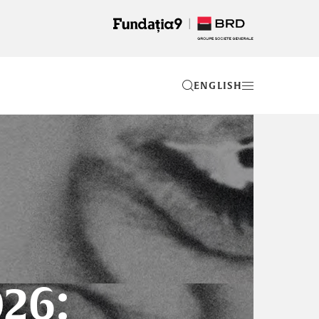
EN
026: