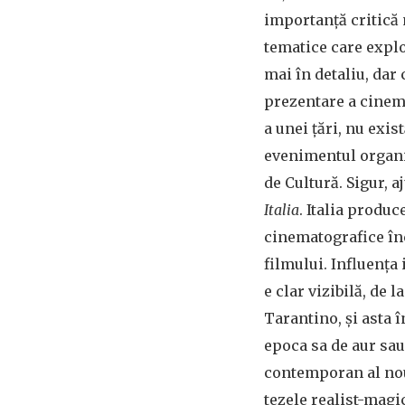
importanță critică 
tematice care explo
mai în detaliu, dar
prezentare a cine
a unei țări, nu exi
evenimentul organiz
de Cultură. Sigur, a
Italia
. Italia produ
cinematografice în
filmului. Influența 
e clar vizibilă, de l
Tarantino, și asta 
epoca sa de aur sa
contemporan al nou
tezele realist-magi