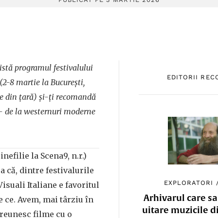
evistă programul festivalului
EDITORII RE
2-8 martie la București,
șe din țară) și-ți recomandă
 – de la westernuri moderne
nefilie la Scena9, n.r.)
 că, dintre festivalurile
EXPLORATORI
isuali Italiane e favoritul
Arhivarul care sa
de ce. Avem, mai târziu în
uitare muzicile d
 reunesc filme cu o