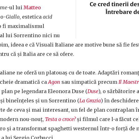
Ce cred tinerii de
ime
-ul lui
Matteo
Întrebare d
eo-
Giallo
, estetica
acid
 o fi maximalismul
al lui Sorrentino nici nu
im, ideea e că Visuali Italiane are motive bune să fie fest
tru că și Italia are ce să ofere.
Italiane ne oferă un platouaș cu de toate. Adaptări roman
 cheie dramatică ca
Agon
sau simpatică precum
Il Maestr
m plan pe legendara Eleonora Duse (
Duse
), o sărbătorire a
și bineînțeles și un Sorrentino (
La Grazia
) în deschiderea
e de ceva și mai interesant, un fel de plan contraplan î
 modern nou-nouț,
Testa o croce?
și filmul care l-a făcut c
ero și a transformat spaghetti westernul într-o forță de n
 a lui Sergio Corbucci.