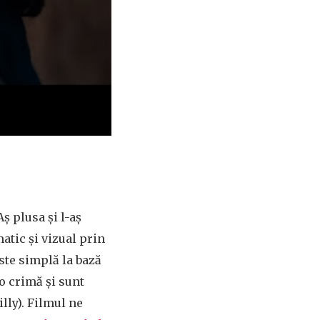
ș plusa și l-aș
atic și vizual prin
este simplă la bază
o crimă și sunt
lly). Filmul ne