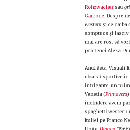
Rohrwacher
sau
gr
Garrone
. Despre n
western
și ce naiba
somptuos și lasciv 
mai are rost să vorb
prietenei Alexa. Pen
Anul ăsta, Visuali 
obsesii sportive în
intrigante, un pri
Veneția (
Primavera
)
închidere avem part
spaghetti western
Italiei pe Franco N
Unite,
Django
(1966)