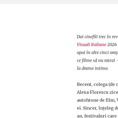
Doi cinefili trec în r
Visuali Italiane
2026 (
apoi în alte cinci ora
ce filme să nu ratezi
la drame intime.
Recent, colega (de ci
Alexa Florescu zicea
autohtone de film, V
ei. Sincer, înțeleg 
an, festivaluri care