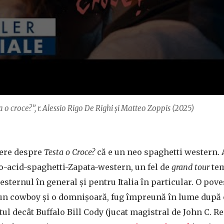
a o croce?”, r. Alessio Rigo De Righi și Matteo Zoppis (2025)
cere despre
Testa o Croce?
că e un neo spaghetti western. A
o-acid-spaghetti-Zapata-western, un fel de
grand tour
tem
esternul în general și pentru Italia în particular. O pov
 un cowboy și o domnișoară, fug împreună în lume după 
ul decât Buffalo Bill Cody (jucat magistral de John C. Rei