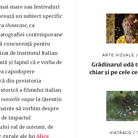
mai mare sau festivaluri
rează un subiect specific
 ca
showcase,
ca
matografiei contemporane
stă concurență pentru
at de Institutul Italian
ARTE VIZUALE
jută și faptul că e vorba de
Grădinarul udă to
cea capodopere
chiar și pe cele c
că din preistoria
istorică a filmului italian
a
nouvelle vague
la Quentin
înainte să vorbim despre
u de impactul
lui val de
auteurat
, de
VIAȚĂ&CO
/
c-rurale ale lui
Alice