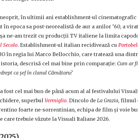
neoprit, în ultimii ani establishment-ul cinematografic 
 în epoca sa post-neorealistă de aur a anilor ’60, a vira
 Așa ne-am trezit cu producții TV italiene la limita capo
el Secolo
. Establishment-ul italian recidivează cu
Portobel
BO în regia lui Marco Bellocchio, care tratează una dintr
n istoria, descrisă cel mai bine prin comparație:
Cum ar fi
drept ca șef în clanul Cămătaru?
a fost cel mai bun de până acum al al festivalului Visual
schidere, superbul
Vermiglio
. Dincolo de
La Grazia
, filmul
rentino foarte ne-sorrentinian, echipa de film și voie b
e care trebuie văzute la Visuali Italiane 2026.
2025)