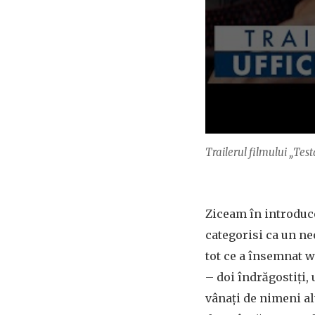
Trailerul filmului „Test
Ziceam în introdu
categorisi ca un ne
tot ce a însemnat w
– doi îndrăgostiți,
vânați de nimeni alt