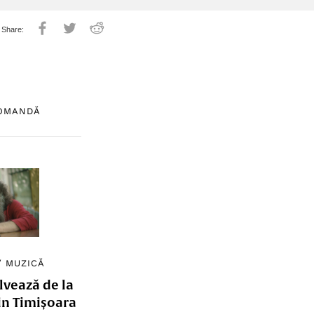
COMANDĂ
/
MUZICĂ
lvează de la
in Timișoara