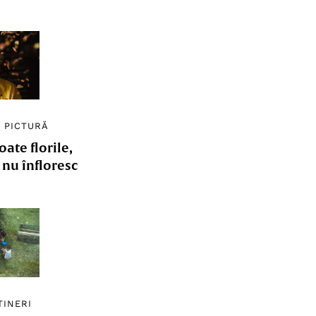
/
PICTURĂ
ate florile,
e nu înfloresc
TINERI