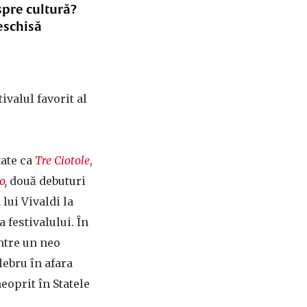
spre cultură?
eschisă
ivalul favorit al
țate ca
Tre Ciotole
,
o
,
două debuturi
 lui Vivaldi la
 festivalului. În
ntre un neo
elebru în afara
eoprit în Statele