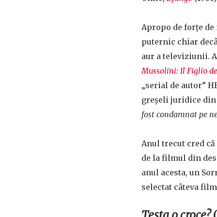
Apropo de forțe de 
puternic chiar decât
aur a televiziunii.
Mussolini: Il Figlio d
„serial de autor” H
greșeli juridice di
fost condamnat pe ne
Anul trecut cred că 
de la filmul din de
anul acesta, un Sor
selectat câteva film
Testa o croce?
(