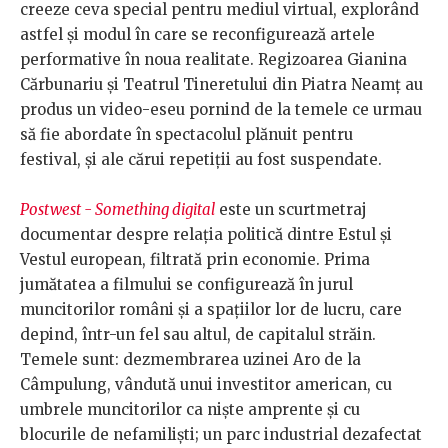
creeze ceva special pentru mediul virtual, explorând
astfel și modul în care se reconfigurează artele
performative în noua realitate. Regizoarea Gianina
Cărbunariu și Teatrul Tineretului din Piatra Neamț au
produs un video-eseu pornind de la temele ce urmau
să fie abordate în spectacolul plănuit pentru
festival, și ale cărui repetiții au fost suspendate.
Postwest - Something digital
este un scurtmetraj
documentar despre relația politică dintre Estul și
Vestul european, filtrată prin economie. Prima
jumătatea a filmului se configurează în jurul
muncitorilor români și a spațiilor lor de lucru, care
depind, într-un fel sau altul, de capitalul străin.
Temele sunt: dezmembrarea uzinei Aro de la
Câmpulung, vândută unui investitor american, cu
umbrele muncitorilor ca niște amprente și cu
blocurile de nefamiliști; un parc industrial dezafectat