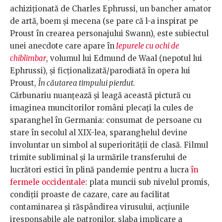
achiziționată de Charles Ephrussi, un bancher amator
de artă, boem și mecena (se pare că l-a inspirat pe
Proust în crearea personajului Swann), este subiectul
unei anecdote care apare în
Iepurele cu ochi de
chiblimbar
, volumul lui Edmund de Waal (nepotul lui
Ephrussi), și ficționalizată/parodiată în opera lui
Proust,
În căutarea timpului pierdut.
Cărbunariu nuanțează și leagă această pictură cu
imaginea muncitorilor români plecați la cules de
sparanghel în Germania: consumat de persoane cu
stare în secolul al XIX-lea, sparanghelul devine
involuntar un simbol al superiorității de clasă. Filmul
trimite subliminal și la urmările transferului de
lucrători estici în plină pandemie pentru a lucra
în
fermele occidentale
: plata muncii sub nivelul promis,
condiții proaste de cazare, care au facilitat
contaminarea și răspândirea virusului, acțiunile
iresponsabile ale patronilor, slaba implicare a