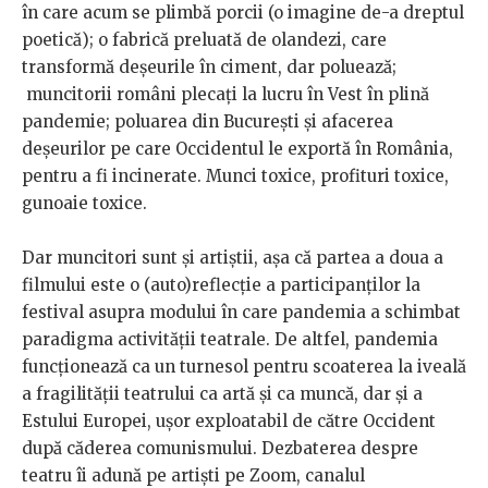
în care acum se plimbă porcii (o imagine de-a dreptul
poetică); o fabrică preluată de olandezi, care
transformă deșeurile în ciment, dar poluează;
muncitorii români plecați la lucru în Vest în plină
pandemie; poluarea din București și afacerea
deșeurilor pe care Occidentul le exportă în România,
pentru a fi incinerate. Munci toxice, profituri toxice,
gunoaie toxice.
Dar muncitori sunt și artiștii, așa că partea a doua a
filmului este o (auto)reflecție a participanților la
festival asupra modului în care pandemia a schimbat
paradigma activității teatrale. De altfel, pandemia
funcționează ca un turnesol pentru scoaterea la iveală
a fragilității teatrului ca artă și ca muncă, dar și a
Estului Europei, ușor exploatabil de către Occident
după căderea comunismului. Dezbaterea despre
teatru îi adună pe artiști pe Zoom, canalul