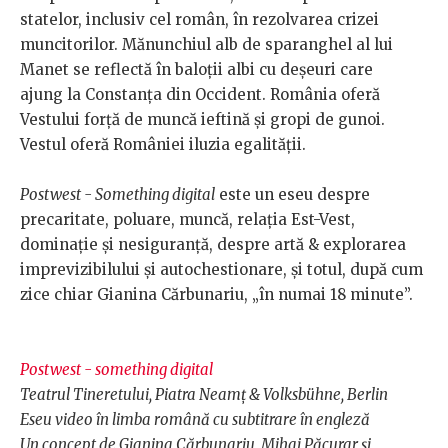
statelor, inclusiv cel român, în rezolvarea crizei
muncitorilor. Mănunchiul alb de sparanghel al lui
Manet se reflectă în baloții albi cu deșeuri care
ajung la Constanța din Occident. România oferă
Vestului forță de muncă ieftină și gropi de gunoi.
Vestul oferă României iluzia egalității.
Postwest - Something digital
este un eseu despre
precaritate, poluare, muncă, relația Est-Vest,
dominație și nesiguranță, despre artă & explorarea
imprevizibilului și autochestionare, și totul, după cum
zice chiar Gianina Cărbunariu, „în numai 18 minute”.
Postwest - something digital
Teatrul Tineretului, Piatra Neamț & Volksbühne, Berlin
Eseu video în limba română cu subtitrare în engleză
Un concept de Gianina Cărbunariu, Mihai Păcurar și