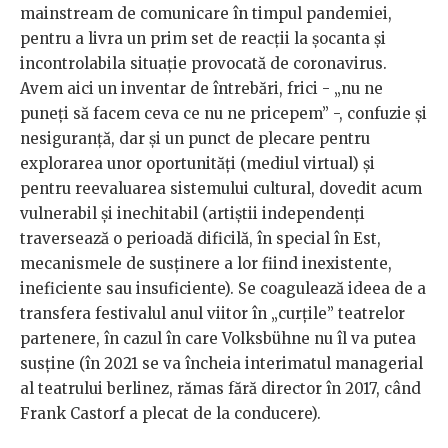
mainstream de comunicare în timpul pandemiei,
pentru a livra un prim set de reacții la șocanta și
incontrolabila situație provocată de coronavirus.
Avem aici un inventar de întrebări, frici - „nu ne
puneți să facem ceva ce nu ne pricepem” -, confuzie și
nesiguranță, dar și un punct de plecare pentru
explorarea unor oportunități (mediul virtual) și
pentru reevaluarea sistemului cultural, dovedit acum
vulnerabil și inechitabil (artiștii independenți
traversează o perioadă dificilă, în special în Est,
mecanismele de susținere a lor fiind inexistente,
ineficiente sau insuficiente). Se coagulează ideea de a
transfera festivalul anul viitor în „curțile” teatrelor
partenere, în cazul în care Volksbühne nu îl va putea
susține (în 2021 se va încheia interimatul managerial
al teatrului berlinez, rămas fără director în 2017, când
Frank Castorf a plecat de la conducere).