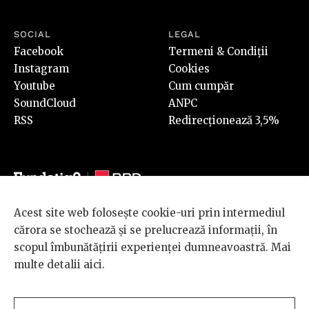
SOCIAL
LEGAL
Facebook
Termeni & Condiții
Instagram
Cookies
Youtube
Cum cumpăr
SoundCloud
ANPC
RSS
Redirecționează 3,5%
Acest site web folosește cookie-uri prin intermediul
© 2026 BRD Groupe Société Générale, toate drepturile rezervate.
cărora se stochează și se prelucrează informații, în
Scena 9 este un proiect sustinut de
BRD GROUPE SOCIÉTÉ
scopul îmbunătățirii experienței dumneavoastră. Mai
GÉNÉRALE
.
multe detalii
aici
.
Design and development