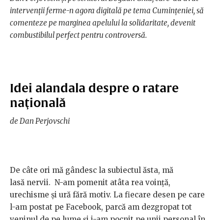
intervenții ferme-n agora digitală pe tema Cumințeniei, să
comenteze pe marginea apelului la solidaritate, devenit
combustibilul perfect pentru controversă.
Idei alandala despre o ratare
naţională
de Dan Perjovschi
De câte ori mă gândesc la subiectul ăsta, mă
lasă nervii. N-am pomenit atâta rea voinţă,
urechisme şi ură fără motiv. La fiecare desen pe care
l-am postat pe Facebook, parcă am dezgropat tot
veninul de pe lume şi i-am pocnit pe unii personal în