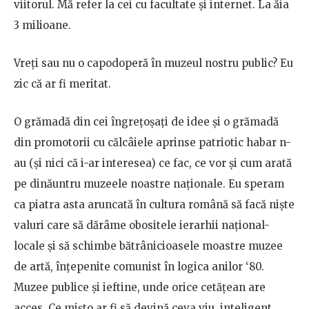
viitorul. Mă refer la cei cu facultate şi internet. La ăia
3 milioane.
Vreţi sau nu o capodoperă în muzeul nostru public? Eu
zic că ar fi meritat.
O grămadă din cei îngreţoşaţi de idee şi o grămadă
din promotorii cu călcâiele aprinse patriotic habar n-
au (şi nici că i-ar interesea) ce fac, ce vor şi cum arată
pe dinăuntru muzeele noastre naţionale. Eu speram
ca piatra asta aruncată în cultura română să facă nişte
valuri care să dărâme obositele ierarhii național-
locale şi să schimbe bătrânicioasele moastre muzee
de artă, înţepenite comunist în logica anilor ‘80.
Muzee publice şi ieftine, unde orice cetăţean are
acces. Ce mişto ar fi să devină ceva viu, inteligent,