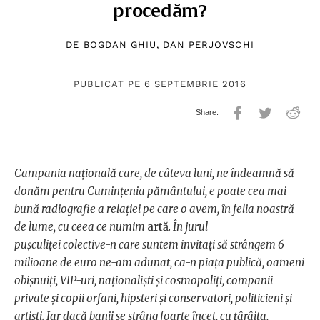
procedăm?
DE
BOGDAN GHIU
,
DAN PERJOVSCHI
PUBLICAT PE 6 SEPTEMBRIE 2016
Campania națională care, de câteva luni, ne îndeamnă să
donăm pentru Cumințenia pământului, e poate cea mai
bună radiografie a relației pe care o avem, în felia noastră
de lume, cu ceea ce numim
artă
. În jurul
pușculiței colective-n care suntem invitați să strângem 6
milioane de euro ne-am adunat, ca-n piața publică, oameni
obișnuiți, VIP-uri, naționaliști și cosmopoliți, companii
private și copii orfani, hipsteri și conservatori, politicieni și
artiști. Iar dacă banii se strâng foarte încet, cu țârâita,