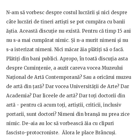
N-am să vorbesc despre costul lucrării şi nici despre
câte lucrări de tineri artişti se pot cumpăra cu banii
ăştia. Această discuţie nu există. Pentru că timp 15 ani
nu s-a mai cumpărat nimic. Şi n-a murit nimeni şi nu
s-a isterizat nimeni. Nici măcar ăia plătiţi să o facă.
Plătiţi din bani publici. Apropo, în toată discuţia asta
despre Cuminţenie, a auzit careva vocea Muzeului
Național de Artă Contemporană? Sau a oricărui muzeu
de artă din ţară? Dar vocea Universităţii de Arte? Dar
Academia? Dar liceele de artă? Dar toţi doctorii din
artă - pentru că acum toți, artiştii, criticii, inclusiv
portarii, sunt doctori? Nimeni din branşă nu prea zice
nimic. De-aia au loc să vorbească ăia cu clipuri
fascisto-protocroniste. Ălora le place Brâncuşi.