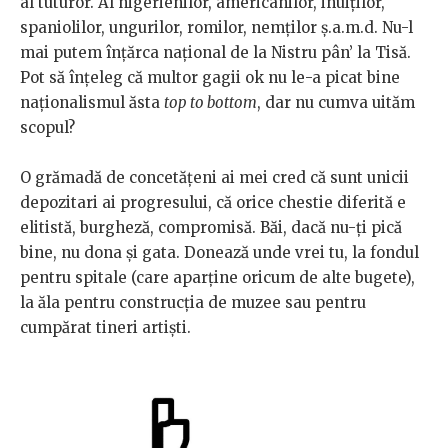
al tuturor. Al nigerienilor, americanilor, inuiților,
spaniolilor, ungurilor, romilor, nemţilor ş.a.m.d. Nu-l
mai putem înţărca naţional de la Nistru pân’ la Tisă.
Pot să înţeleg că multor gagii ok nu le-a picat bine
naţionalismul ăsta
top to bottom
, dar nu cumva uităm
scopul?
O grămadă de concetăţeni ai mei cred că sunt unicii
depozitari ai progresului, că orice chestie diferită e
elitistă, burgheză, compromisă. Băi, dacă nu-ţi pică
bine, nu dona şi gata. Donează unde vrei tu, la fondul
pentru spitale (care aparține oricum de alte bugete),
la ăla pentru construcţia de muzee sau pentru
cumpărat tineri artişti.