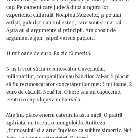
cap. Pe oameni care judecă după singura lor
experienţa culturală, Noaptea Muzeelor, și pe unii
artişti, galeriști sau fini esteţi, care sunt şi mai răi.
Ăştia au şi argumente şi principii.
Am obosit de
argumente gen „şapcă versus papion”.
11 milioane de euro. Eu zic că merită.
N-aş fi vrut să fiu recunoscător Guvernului,
milionarilor, companiilor sau băncilor. Mi-ar fi plăcut
să fiu recunoscatator concetăţenilor mei: 3 milioane, 2
euro de căciulă. Nouă lei. O bere sau un capuccino.
Pentru o capodoperă universală.
Mie îmi place enorm catedrala asta mică. O piatră
zgâriată, un totem, o mongoloidă. Antiteza
„frumosului” şi a artei înţelese ca sublim simetric. Nu!