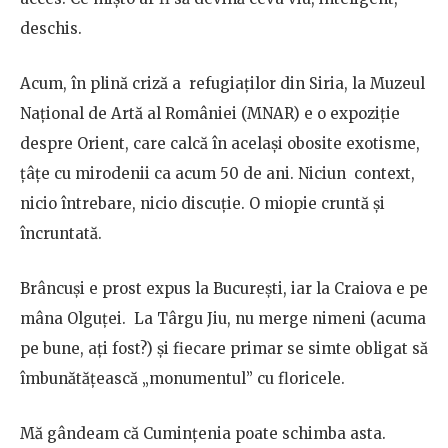
deschis.
Acum, în plină criză a refugiaţilor din Siria, la Muzeul
Național de Artă al României (MNAR) e o expoziţie
despre Orient, care calcă în acelaşi obosite exotisme,
țâțe cu mirodenii ca acum 50 de ani. Niciun context,
nicio întrebare, nicio discuţie. O miopie cruntă şi
încruntată.
Brâncuşi e prost expus la Bucureşti, iar la Craiova e pe
mâna Olguței. La Târgu Jiu, nu merge nimeni (acuma
pe bune, aţi fost?) şi fiecare primar se simte obligat să
îmbunătăţească „monumentul” cu floricele.
Mă gândeam că Cuminţenia poate schimba asta.