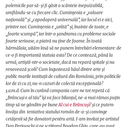
polemicile par să-și fi găsit o scânteie inepuizabilă,
umflându-se cu fiecare clic. Cumințenia e „valoare
națională” și „capodoperă universală”, iar locul ei e aici,
printre noi. Cumințenia e „urâtă” și, înainte de toate, e
„foarte scumpă”, iar într-o șandrama cu probleme sociale
foarte serioase, o piatră nu ține de foame. În toată
hărmălaia, uităm însă să ne punem întrebări elementare: de
ce-o fi importantă statuia asta? De ce contează, până la
urmă, artiștii-ntr-o societate, dacă nu repară spitale și nu
renovează școli? Cum îngustează hăul dintre arte și
public marile instituții de cultură din România, prin politicile
lor de zi cu zi, nu-n cazuri de colectă excepțională?
ș.a.m.d. Cum în curând campania care ne tot repetă că
„Brâncuși e al tău” își va face bilanțul, ne-a mai rămas puțin
timp să ne gândim pe bune
Al cui e Brâncuși?
și ce putem
învăța din tentativa statului român de-a-și convinge
cetățenii să fie donatori pentru artă. I-am invitat pe artistul
Dan Perjovschi și pe scriitorul Bogdan Ghiu, care-au avut