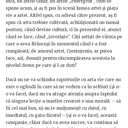
încă, un artist tânăr, un artist „emergent”, cum se
spune acum, și aș fi pus în scenă lumea artei și piața
vie a artei. Altfel spus, cu adresă către prezent, aș fi
spus că arta trebuie cultivată, achiziționată nu numai
postum, când devine cultură, ci în prezentul ei, atunci
când se face, când „izvorăște”. Câți artiști de vârsta pe
care o avea Brâncuși în momentul când i-a fost
cumpărată, de amorul artei, Cumințenia, ar putea
face, azi, donații pentru răscumpărarea acesteia la
nivelul demn pe care și l-ar dori?
Dacă nu ne va schimba raporturile cu arta vie care nu
este o oglindă în care să ne vedem ca în selfiuri (și n-
o va face), dacă nu va atrage atenția asupra faptului
că singura lecție a marilor creatori e una morală – să
fii cel mai bun, să nu te mulțumești cu datul, cu
imediatul, cu gata-făcutul – (și n-o va face), această
campanie, chiar dacă va avea succes, va continua să