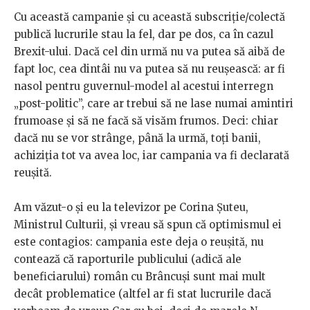
Cu această campanie și cu această subscriție/colectă
publică lucrurile stau la fel, dar pe dos, ca în cazul
Brexit-ului. Dacă cel din urmă nu va putea să aibă de
fapt loc, cea dintâi nu va putea să nu reușească: ar fi
nasol pentru guvernul-model al acestui interregn
„post-politic”, care ar trebui să ne lase numai amintiri
frumoase și să ne facă să visăm frumos. Deci: chiar
dacă nu se vor strânge, până la urmă, toți banii,
achiziția tot va avea loc, iar campania va fi declarată
reușită.
Am văzut-o și eu la televizor pe Corina Șuteu,
Ministrul Culturii, și vreau să spun că optimismul ei
este contagios: campania este deja o reușită, nu
contează că raporturile publicului (adică ale
beneficiarului) român cu Brâncuși sunt mai mult
decât problematice (altfel ar fi stat lucrurile dacă