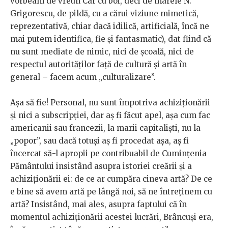
vorbeam de vreun Car cu boi, deci de marele N.
Grigorescu, de pildă, cu a cărui viziune mimetică,
reprezentativă, chiar dacă idilică, artificială, încă ne
mai putem identifica, fie și fantasmatic), dat fiind că
nu sunt mediate de nimic, nici de școală, nici de
respectul autorităților față de cultură și artă în
general – facem acum „culturalizare”.
Așa să fie! Personal, nu sunt împotriva achiziționării
și nici a subscripției, dar aș fi făcut apel, așa cum fac
americanii sau francezii, la marii capitaliști, nu la
„popor”, sau dacă totuși aș fi procedat așa, aș fi
încercat să-l apropii pe contribuabil de Cumințenia
Pământului insistând asupra istoriei creării și a
achiziționării ei: de ce ar cumpăra cineva artă? De ce
e bine să avem artă pe lângă noi, să ne întreținem cu
artă? Insistând, mai ales, asupra faptului că în
momentul achiziționării acestei lucrări, Brâncuși era,