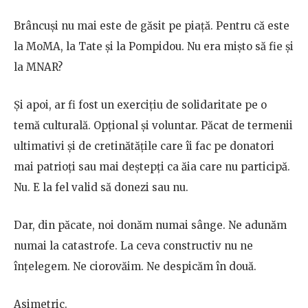
Brâncuşi nu mai este de găsit pe piaţă. Pentru că este
la MoMA, la Tate şi la Pompidou. Nu era mişto să fie şi
la MNAR?
Şi apoi, ar fi fost un exerciţiu de solidaritate pe o
temă culturală. Opţional şi voluntar. Păcat de termenii
ultimativi şi de cretinătățile care îi fac pe donatori
mai patrioţi sau mai deştepţi ca ăia care nu participă.
Nu. E la fel valid să donezi sau nu.
Dar, din păcate, noi donăm numai sânge. Ne adunăm
numai la catastrofe. La ceva constructiv nu ne
înţelegem. Ne ciorovăim. Ne despicăm în două.
Asimetric.