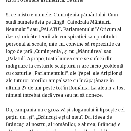
Asta-i o femeie asimetrică. Ce tare!
Şi ce mişto e numele: Cuminţenia pământului. Cum
sună numele ăsta pe lângă „Catedrala Mântuirii
Neamului” sau „PALATUL Parlamentului”? Oricum ai
da-o şi oricâte teorii ale conspirației sau profitului
personal ai scoate, mie-mi convine să reprezinte ca
logo de ţară „Cuminţenia”, şi nu „Mântuirea” sau
„Palatul”. Apropo, toată lumea care se sufocă din
indignare la costurile sculpturii n-are nicio problemă
cu costurile „Parlamentului”, ale Țepei, ale Aripilor şi
ale tuturor ororilor ampalsate cu încăpăţânare în
ultimii 27 de ani peste tot în România. La alea n-a fost
nimeni întrebat dacă vrea sau nu să doneze.
Da, campania nu e grozavă şi sloganului îi lipseşte cel
puţin un „şi”. „Brâncuşi e
şi
al meu”. Da, ideea de
Brâncuşi al nostru, al românilor, e aiurea; Brâncuşi e