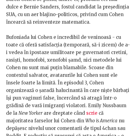
dulce e Bernie Sanders, fostul candidat la președinția
SUA, cu un aer blajino-politicos, privind cum Cohen
încearcă să reinventeze matematica.
Bufoniada lui Cohen e incredibil de veninoasă - cu
toate că oferă satisfacția (temporară, să-i zicem) de a-
i vedea în ipostaze umilitoare pe guvernatori cretini,
rasiști, homofobi, xenofobi șamd, nici metodele lui
Cohen nu sunt mai puțin blamabile. Scoase din
contextul salvator, avatarurile lui Cohen sunt ele
însele foarte la limită. În episodul 3, Cohen
organizează o șaradă halucinantă în care niște bărbați
își pun vaginuri false, încercând să atragă într-o
grădină de vară imigranți violatori. Emily Nussbaum
de la
New Yorker
are dreptate când
scrie
că
majoritatea farselor lui Cohen din
Who is America
nu
depășesc nivelul unor comentarii de tipul 4chan sau
Reddit. E reductiv să presupui că asta e America - e