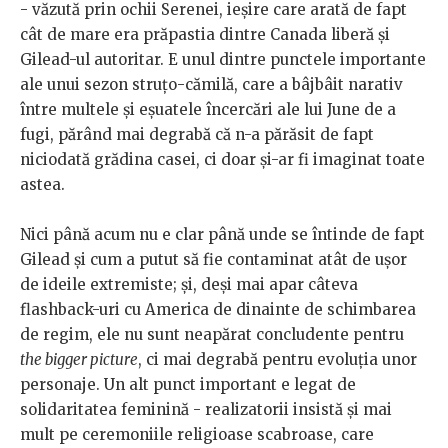
- văzută prin ochii Serenei, ieșire care arată de fapt
cât de mare era prăpastia dintre Canada liberă și
Gilead-ul autoritar. E unul dintre punctele importante
ale unui sezon struțo-cămilă, care a bâjbâit narativ
între multele și eșuatele încercări ale lui June de a
fugi, părând mai degrabă că n-a părăsit de fapt
niciodată grădina casei, ci doar și-ar fi imaginat toate
astea.
Nici până acum nu e clar până unde se întinde de fapt
Gilead și cum a putut să fie contaminat atât de ușor
de ideile extremiste; și, deși mai apar câteva
flashback-uri cu America de dinainte de schimbarea
de regim, ele nu sunt neapărat concludente pentru
the bigger picture
, ci mai degrabă pentru evoluția unor
personaje. Un alt punct important e legat de
solidaritatea feminină - realizatorii insistă și mai
mult pe ceremoniile religioase scabroase, care