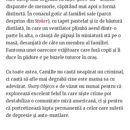
disparate de memorie, căpătând mai apoi o formă
distinctă. În conacul gotic al familiei sale (parcă
desprins din
Stoker
), cu tapet pastelat și iz de băutură
distilată, în care un ventilator plimbă aerul dintr-o
parte în alta, o căsuță de păpuși în miniatură stă pe o
masă, deranjată de câte un membru al familiei.
Fantoma unei oarecare vrăjitoare care fură copii și îi
duce în pădure e pe buzele tuturor în oraș.
Cu toate astea, Camille nu caută neapărat un criminal,
ci caută să afle mai degrabă cine este mama sa cu
adevărat.
Sharp Objects
e de văzut nu numai pentru că
explorează excelent felul în care niște crime pot
destabiliza o comunitate mică americană, ci și pentru
că portretizează lupta permanentă a celor care suferă
de depresie și auto-mutilare.