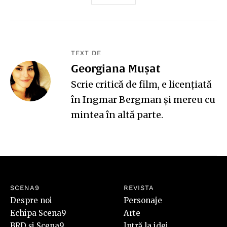
TEXT DE
Georgiana Mușat
Scrie critică de film, e licențiată
în Ingmar Bergman și mereu cu
mintea în altă parte.
SCENA9
REVISTA
Despre noi
Personaje
Echipa Scena9
Arte
BRD și Scena9
Intră la idei