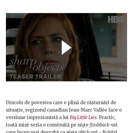
Dincolo de povestea care e plină de răsturnări de
situație, regizorul canadian Jean-Marc Vallée face o
versiune impresionistă a lui
Big Little Lies
. Practic,
toată mini-seria e construită pe niște
flashback
-uri
care încep mai degrabă ca niște
glitch
-uri - licăriri