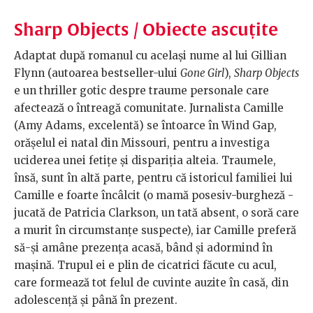
Sharp Objects / Obiecte ascuțite
Adaptat după romanul cu același nume al lui Gillian
Flynn (autoarea bestseller-ului
Gone Girl
),
Sharp Objects
e un thriller gotic despre traume personale care
afectează o întreagă comunitate. Jurnalista Camille
(Amy Adams, excelentă) se întoarce în Wind Gap,
orășelul ei natal din Missouri, pentru a investiga
uciderea unei fetițe și dispariția alteia. Traumele,
însă, sunt în altă parte, pentru că istoricul familiei lui
Camille e foarte încâlcit (o mamă posesiv-burgheză -
jucată de Patricia Clarkson, un tată absent, o soră care
a murit în circumstanțe suspecte), iar Camille preferă
să-și amâne prezența acasă, bând și adormind în
mașină. Trupul ei e plin de cicatrici făcute cu acul,
care formează tot felul de cuvinte auzite în casă, din
adolescență și până în prezent.