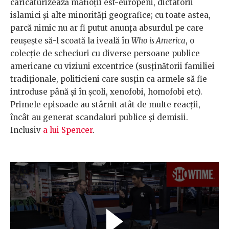
caricaturizează mafioții est-europeni, dictatorii
islamici și alte minorități geografice; cu toate astea,
parcă nimic nu ar fi putut anunța absurdul pe care
reușește să-l scoată la iveală în
Who is America
, o
colecție de scheciuri cu diverse persoane publice
americane cu viziuni excentrice (susținătorii familiei
tradiționale, politicieni care susțin ca armele să fie
introduse până și în școli, xenofobi, homofobi etc).
Primele episoade au stârnit atât de multe reacții,
încât au generat scandaluri publice și demisii.
Inclusiv
a lui Spencer
.