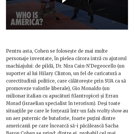
Pentru asta, Cohen se folosește de mai multe
personaje inventate, în pielea cărora intră cu ajutorul
machiajului: de pildă, Dr. Nira Cain-N’Degeocello (un
suporter al lui Hilary Clinton, un fel de caricatură a
corectitudinii politice, care călătorește prin SUA ca să
promoveze valorile liberale), Gio Monaldo (un
milionar italian cu apucături filantropice) și Erran
Morad (israelian specialist în terorism). Deși toate
situațiile pe care le forțează într-un fals
reality show
au
un aer puternic de butaforie, foarte puțini dintre
americanii pe care încearcă să-i păcălească Sacha
Baron Cohen se prind; dintre ei, probabil cel mai