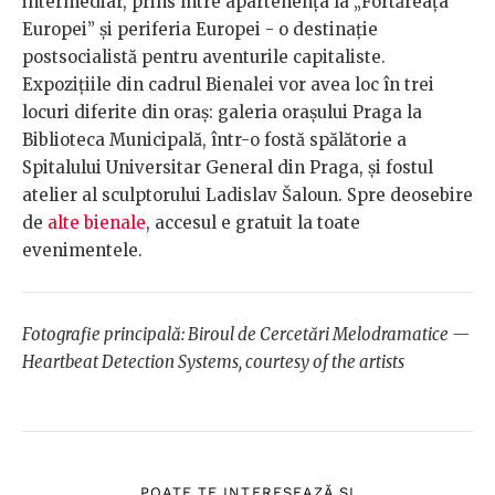
intermediar, prins între apartenența la „Fortăreața
Europei” și periferia Europei - o destinație
postsocialistă pentru aventurile capitaliste.
Expozițiile din cadrul Bienalei vor avea loc în trei
locuri diferite din oraș: galeria orașului Praga la
Biblioteca Municipală, într-o fostă spălătorie a
Spitalului Universitar General din Praga, și fostul
atelier al sculptorului Ladislav Šaloun. Spre deosebire
de
alte bienale
, accesul e gratuit la toate
evenimentele.
Fotografie principală: Biroul de Cercetări Melodramatice —
Heartbeat Detection Systems, courtesy of the artists
POATE TE INTERESEAZĂ ȘI