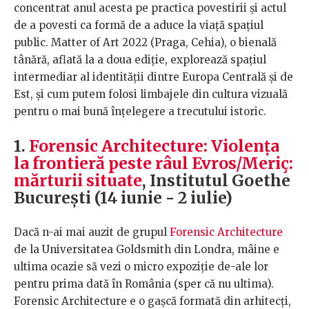
concentrat anul acesta pe practica povestirii și actul
de a povesti ca formă de a aduce la viață spațiul
public. Matter of Art 2022 (Praga, Cehia), o bienală
tânără, aflată la a doua ediție, explorează spațiul
intermediar al identității dintre Europa Centrală și de
Est, și cum putem folosi limbajele din cultura vizuală
pentru o mai bună înțelegere a trecutului istoric.
1.
Forensic Architecture: Violența
la frontieră peste râul Evros/Meriç:
mărturii situate
, Institutul Goethe
București (14 iunie - 2 iulie)
Dacă n-ai mai auzit de grupul
Forensic Architecture
de la Universitatea Goldsmith din Londra, mâine e
ultima ocazie să vezi o micro expoziție de-ale lor
pentru prima dată în România (sper că nu ultima).
Forensic Architecture e o gașcă formată din arhitecți,