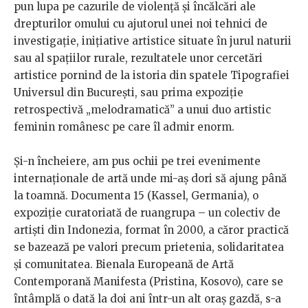
pun lupa pe cazurile de violență și încălcări ale
drepturilor omului cu ajutorul unei noi tehnici de
investigație, inițiative artistice situate în jurul naturii
sau al spațiilor rurale, rezultatele unor cercetări
artistice pornind de la istoria din spatele Tipografiei
Universul din București, sau prima expoziție
retrospectivă „melodramatică” a unui duo artistic
feminin românesc pe care îl admir enorm.
Și-n încheiere, am pus ochii pe trei evenimente
internaționale de artă unde mi-aș dori să ajung până
la toamnă. Documenta 15 (Kassel, Germania), o
expoziție curatoriată de ruangrupa – un colectiv de
artiști din Indonezia, format în 2000, a căror practică
se bazează pe valori precum prietenia, solidaritatea
și comunitatea. Bienala Europeană de Artă
Contemporană Manifesta (Pristina, Kosovo), care se
întâmplă o dată la doi ani într-un alt oraș gazdă, s-a