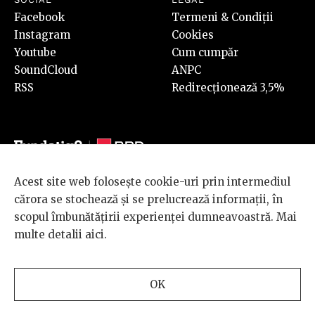
Facebook
Termeni & Condiții
Instagram
Cookies
Youtube
Cum cumpăr
SoundCloud
ANPC
RSS
Redirecționează 3,5%
Acest site web folosește cookie-uri prin intermediul
© 2026 BRD Groupe Société Générale, toate drepturile rezervate.
cărora se stochează și se prelucrează informații, în
Scena 9 este un proiect sustinut de
BRD GROUPE SOCIÉTÉ
scopul îmbunătățirii experienței dumneavoastră. Mai
GÉNÉRALE
.
multe detalii
aici
.
Design and development
OK
by
INTERKORP