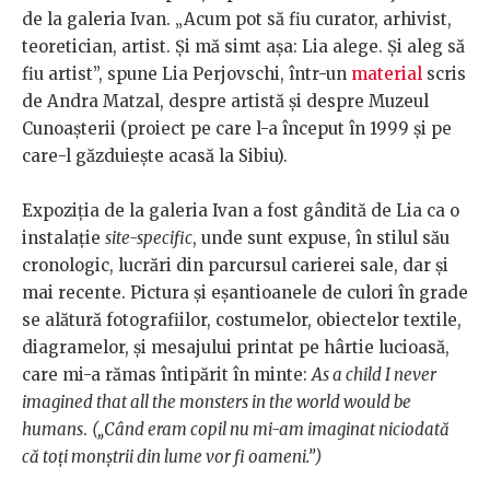
de la galeria Ivan. „Acum pot să fiu curator, arhivist,
teoretician, artist. Și mă simt așa: Lia alege. Și aleg să
fiu artist”, spune Lia Perjovschi, într-un
material
scris
de Andra Matzal, despre artistă și despre Muzeul
Cunoașterii (proiect pe care l-a început în 1999 și pe
care-l găzduiește acasă la Sibiu).
Expoziția de la galeria Ivan a fost gândită de Lia ca o
instalație
site-specific
, unde sunt expuse, în stilul său
cronologic, lucrări din parcursul carierei sale, dar și
mai recente. Pictura și eșantioanele de culori în grade
se alătură fotografiilor, costumelor, obiectelor textile,
diagramelor, și mesajului printat pe hârtie lucioasă,
care mi-a rămas întipărit în minte:
As a child I never
imagined that all the monsters in the world would be
humans
.
(„Când eram copil nu mi-am imaginat niciodată
că toți monștrii din lume vor fi oameni.”)