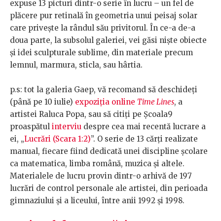
expuse 13 picturi dintr-o serie în lucru – un fel de
plăcere pur retinală în geometria unui peisaj solar
care privește la rândul său privitorul. În ce-a de-a
doua parte, la subsolul galeriei, vei găsi niște obiecte
și idei sculpturale sublime, din materiale precum
lemnul, marmura, sticla, sau hârtia.
p.s: tot la galeria Gaep, vă recomand să deschideți
(până pe 10 iulie)
expoziția online
Time Lines
, a
artistei Raluca Popa, sau să citiți pe Școala9
proaspătul
interviu
despre cea mai recentă lucrare a
ei, „
Lucrări (Scara 1:2)
”. O serie de 13 cărți realizate
manual, fiecare fiind dedicată unei discipline școlare
ca matematica, limba română, muzica și altele.
Materialele de lucru provin dintr-o arhivă de 197
lucrări de control personale ale artistei, din perioada
gimnaziului și a liceului, între anii 1992 și 1998.