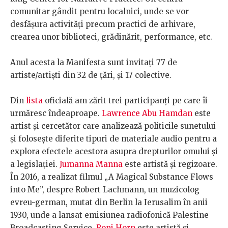
comunitar gândit pentru localnici, unde se vor
desfășura activități precum practici de arhivare,
crearea unor biblioteci, grădinărit, performance, etc.
Anul acesta la Manifesta sunt invitați 77 de
artiste/artiști din 32 de țări, și 17 colective.
Din
lista
oficială am zărit trei participanți pe care îi
urmăresc îndeaproape.
Lawrence Abu Hamdan
este
artist și cercetător care analizează politicile sunetului
și folosește diferite tipuri de materiale audio pentru a
explora efectele acestora asupra drepturilor omului și
a legislației.
Jumanna Manna
este artistă și regizoare.
În 2016, a realizat filmul „A Magical Substance Flows
into Me”, despre Robert Lachmann, un muzicolog
evreu-german, mutat din Berlin la Ierusalim în anii
1930, unde a lansat emisiunea radiofonică Palestine
Broadcasting Service.
Roni Horn
este artistă și