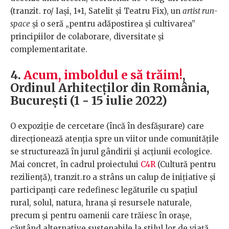
(tranzit. ro/ Iași, 1+1, Satelit și Teatru Fix), un
artist run-
space
și o seră „pentru adăpostirea și cultivarea”
principiilor de colaborare, diversitate și
complementaritate.
4.
Acum, imboldul e să trăim!
,
Ordinul Arhitecților din România,
București (1 - 15 iulie 2022)
O expoziție de cercetare (încă în desfășurare) care
direcționează atenția spre un viitor unde comunitățile
se structurează în jurul gândirii și acțiunii ecologice.
Mai concret, în cadrul proiectului
C4R
(Cultură pentru
reziliență), tranzit.ro a strâns un calup de inițiative și
participanți care redefinesc legăturile cu spațiul
rural, solul, natura, hrana și resursele naturale,
precum și pentru oamenii care trăiesc în orașe,
căutând alternative sustenabile la stilul lor de viață.