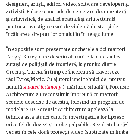
designeri, artiști, editori video, software developeri și
activiști. Folosesc metode de cercetare documentară
și arhivistică, de analiză spațială și arhitecturală,
pentru a investiga cazuri de violență de stat și de
încălcare a drepturilor omului în întreaga lume.
În expoziție sunt prezentate anchetele a doi martori,
Fady și Kuzey, care descriu abuzurile la care au fost
supuși de polițiștii de frontieră, la granița dintre
Grecia și Turcia, în timp ce încercau să traverseze
râul Evros/Meriç. Cu ajutorul unei tehnici de interviu
numită
situated testimony
(„mărturie situată”), Forensic
Architecture au reconstituit împreună cu martorii
scenele descrise de aceștia, folosind un program de
modelare 3D. Forensic Architecture apelează la
tehnica asta atunci când în investigațiile lor lipsesc
orice fel de dovezi și probe palpabile. Rezultatul o să-l
vedeți în cele două proiecții video (subtitrate în limba