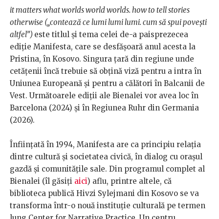
it matters what worlds world worlds. how to tell stories
otherwise („contează ce lumi lumi lumi. cum să spui povești
altfel”)
este titlul și tema celei de-a paisprezecea
ediție Manifesta, care se desfășoară anul acesta la
Pristina, în Kosovo. Singura țară din regiune unde
cetățenii încă trebuie să obțină viză pentru a intra în
Uniunea Europeană și pentru a călători în Balcanii de
Vest. Următoarele ediții ale Bienalei vor avea loc în
Barcelona (2024) și în Regiunea Ruhr din Germania
(2026).
Înființată în 1994, Manifesta are ca principiu relația
dintre cultură și societatea civică, în dialog cu orașul
gazdă și comunitățile sale. Din programul complet al
Bienalei (îl găsiți
aici
) aflu, printre altele, că
biblioteca publică Hivzi Sylejmani din Kosovo se va
transforma într-o nouă instituție culturală pe termen
lung Center for Narrative Practice. Un centru