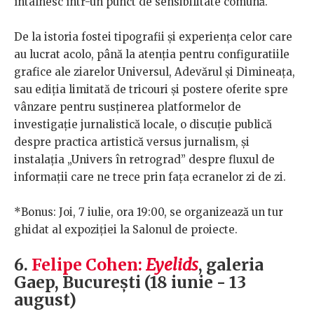
întâlnesc într-un punct de sensibilitate comună.
De la istoria fostei tipografii și experiența celor care
au lucrat acolo, până la atenția pentru configuratiile
grafice ale ziarelor Universul, Adevărul și Dimineața,
sau ediția limitată de tricouri și postere oferite spre
vânzare pentru susținerea platformelor de
investigație jurnalistică locale, o discuție publică
despre practica artistică versus jurnalism, și
instalația „Univers în retrograd” despre fluxul de
informații care ne trece prin fața ecranelor zi de zi.
*Bonus: Joi, 7 iulie, ora 19:00, se organizează un tur
ghidat al expoziției la Salonul de proiecte.
6.
Felipe Cohen:
Eyelids
, galeria
Gaep, București (18 iunie - 13
august)