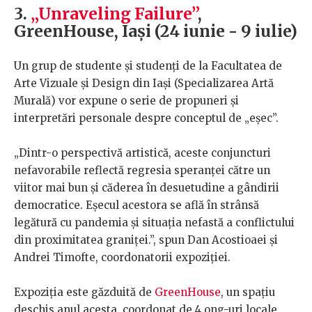
3.
„Unraveling Failure”
,
GreenHouse, Iași (24 iunie - 9 iulie)
Un grup de studente și studenți de la Facultatea de
Arte Vizuale și Design din Iași (Specializarea Artă
Murală) vor expune o serie de propuneri și
interpretări personale despre conceptul de „eșec”.
„Dintr-o perspectivă artistică, aceste conjuncturi
nefavorabile reflectă regresia speranței către un
viitor mai bun și căderea în desuetudine a gândirii
democratice. Eșecul acestora se află în strânsă
legătură cu pandemia și situația nefastă a conflictului
din proximitatea graniței.”, spun Dan Acostioaei și
Andrei Timofte, coordonatorii expoziției.
Expoziția este găzduită de
GreenHouse
, un spațiu
deschis anul acesta, coordonat de 4 ong-uri locale