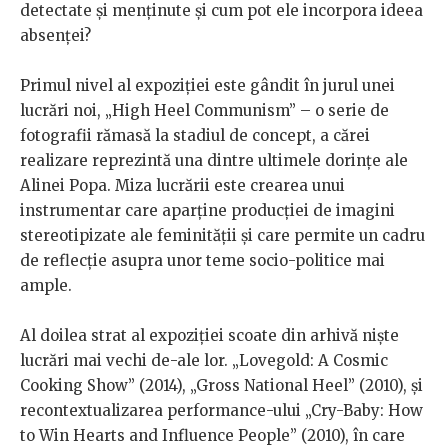
detectate și menținute și cum pot ele incorpora ideea
absenței?
Primul nivel al expoziției este gândit în jurul unei
lucrări noi, „High Heel Communism” – o serie de
fotografii rămasă la stadiul de concept, a cărei
realizare reprezintă una dintre ultimele dorințe ale
Alinei Popa. Miza lucrării este crearea unui
instrumentar care aparține producției de imagini
stereotipizate ale feminității și care permite un cadru
de reflecție asupra unor teme socio-politice mai
ample.
Al doilea strat al expoziției scoate din arhivă niște
lucrări mai vechi de-ale lor. „Lovegold: A Cosmic
Cooking Show” (2014), „Gross National Heel” (2010), și
recontextualizarea performance-ului „Cry-Baby: How
to Win Hearts and Influence People” (2010), în care