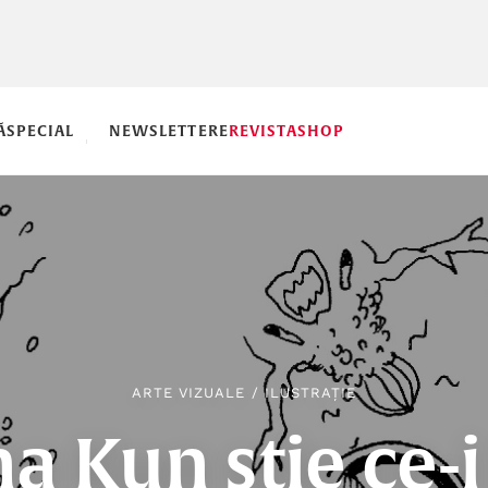
Ă
SPECIAL
NEWSLETTERE
REVISTA
SHOP
ARTE VIZUALE
/
ILUSTRAȚIE
a Kun știe ce-i