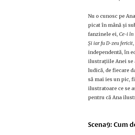
Nu o cunosc pe Ana
picat în mână și su
fanzinele ei,
Ce-i în 
Și iar fu D-zeu fericit
independentă, în edi
ilustrațiile Anei se
ludică, de fiecare da
să mai ies un pic, fi
ilustratoare ce se a
pentru că Ana ilust
Scena9: Cum de-