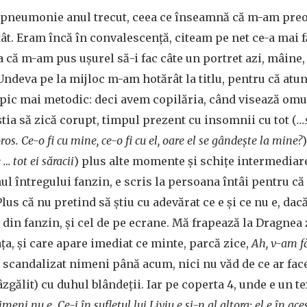
 pneumonie anul trecut, ceea ce înseamnă că m-am pre
tât. Eram încă în convalescență, citeam pe net ce-a mai 
 că m-am pus ușurel să-i fac câte un portret azi, mâin
Undeva pe la mijloc m-am hotărât la titlu, pentru că atu
pic mai metodic: deci avem copilăria, când visează omul
știa să zică corupt, timpul prezent cu insomnii cu tot (
..
ros. Ce-o fi cu mine, ce-o fi cu el, oare el se gândește la mine?
… tot ei săracii
) plus alte momente și schițe intermediare
ul întregului fanzin, e scris la persoana întâi pentru că 
Plus că nu pretind să știu cu adevărat ce e și ce nu e, dac
l din fanzin, și cel de pe ecrane. Mă frapează la Dragnea
a, și care apare imediat ce minte, parcă zice,
Ah, v-am f
a scandalizat nimeni până acum, nici nu văd de ce ar face
zgălit) cu duhul blândeții. Iar pe coperta 4, unde e un te
imeni nu e. Ce-i în sufletul lui Liviu e și-n al altora; el e în a