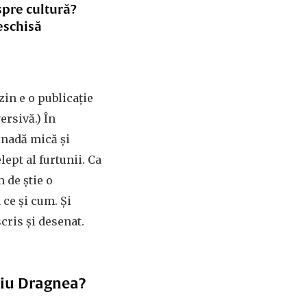
spre cultură?
eschisă
in e o publicație
ersivă.) În
ornadă mică și
elept al furtunii. Ca
m de știe o
 ce și cum. Și
cris și desenat.
iviu Dragnea?