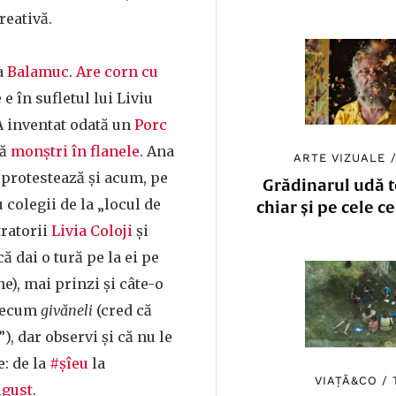
reativă.
a
Balamuc
.
Are corn cu
 e în sufletul lui Liviu
. A inventat odată un
Porc
tă
monștri în flanele
. Ana
ARTE VIZUALE
i protestează și acum, pe
Grădinarul udă to
 colegii de la „locul de
chiar și pe cele c
tratorii
Livia Coloji
și
ă dai o tură pe la ei pe
e), mai prinzi și câte-o
precum
givăneli
(cred că
, dar observi și că nu le
: de la
#șîeu
la
VIAȚĂ&CO
/
ugust
.