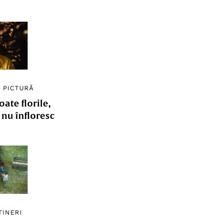
/
PICTURĂ
ate florile,
e nu înfloresc
TINERI