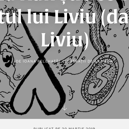
tul lui Liviu (da
Liviu)
DE
IOANA PELEHATĂI
, ILUSTRAȚII DE
ANA KUN
PUBLICAT PE 20 MARTIE 2019