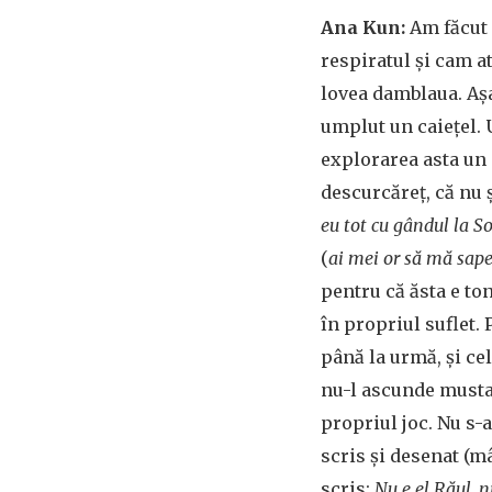
Ana Kun:
Am făcut
respiratul și cam a
lovea damblaua. Așa
umplut un caiețel. 
explorarea asta un 
descurcăreț, că nu 
eu tot cu gândul la So
(
ai mei or să mă sape 
pentru că ăsta e ton
în propriul suflet. 
până la urmă, și ce
nu-l ascunde mustaț
propriul joc. Nu s-
scris și desenat (mâ
scris:
Nu e el Răul, n