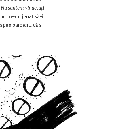
e? Nu suntem vindecați
nu m-am jenat să-i
 spus oamenii că s-