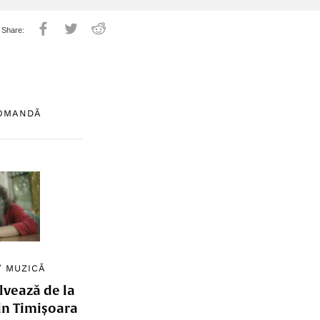
COMANDĂ
/
MUZICĂ
lvează de la
in Timișoara