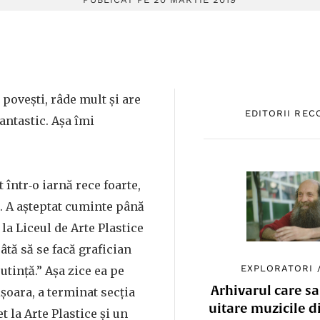
ovești, râde mult și are
EDITORII RE
antastic. Așa îmi
 într‑o iarnă rece foarte,
. A așteptat cuminte până
la Liceul de Arte Plastice
râtă să se facă grafician
EXPLORATORI
utință.” Așa zice ea pe
Arhivarul care sa
șoara, a terminat secția
uitare muzicile d
t la Arte Plastice și un