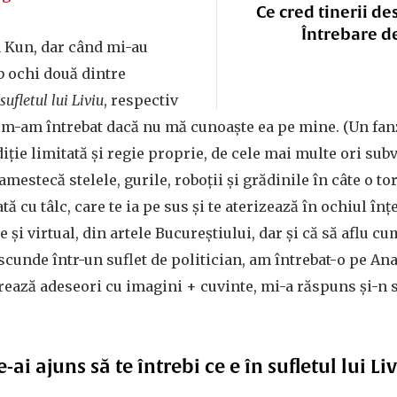
Ce cred tinerii de
Întrebare d
 Kun, dar când mi-au
b ochi două dintre
sufletul lui Liviu
, respectiv
, m-am întrebat dacă nu mă cunoaște ea pe mine. (Un fanz
ție limitată și regie proprie, de cele mai multe ori subv
 amestecă stelele, gurile, roboții și grădinile în câte o t
tă cu tâlc, care te ia pe sus și te aterizează în ochiul înț
e și virtual, din artele Bucureștiului, dar și că să aflu cu
scunde într-un suflet de politician, am întrebat-o pe Ana
rează adeseori cu imagini + cuvinte, mi-a răspuns și-n s
ai ajuns să te întrebi ce e în sufletul lui L