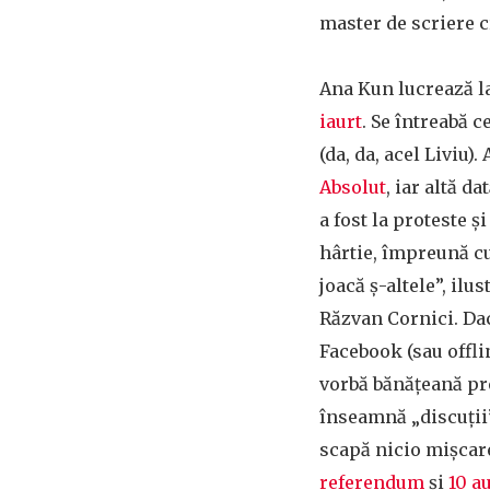
master de scriere c
Ana Kun lucrează l
iaurt
. Se întreabă ce
(da, da, acel Liviu)
Absolut
, iar altă da
a fost la proteste ș
hârtie, împreună cu
joacă ș-altele”, ilus
Răzvan Cornici. Dac
Facebook (sau offlin
vorbă bănățeană 
înseamnă „discuții”)
scapă nicio mișcare
referendum
și
10 a