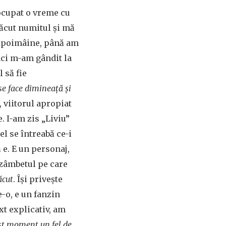
ocupat o vreme cu
făcut numitul și mă
e, poimâine, până am
nci m-am gândit la
 să fie
.se face dimineață și
), viitorul apropiat
. I-am zis „Liviu”
el se întreabă ce-i
ă e. E un personaj,
 zâmbetul pe care
ăcut
. Își privește
-o, e un fanzin
xt explicativ, am
cest moment un fel de