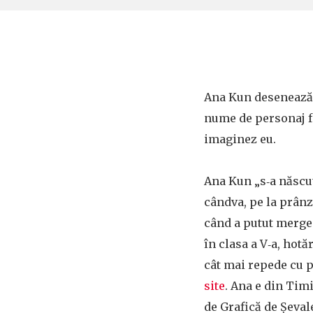
Ana Kun desenează p
nume de personaj f
imaginez eu.
Ana Kun „s‑a născut
cândva, pe la prânz
când a putut merge 
în clasa a V‑a, hotă
cât mai repede cu p
site
. Ana e din Timi
de Grafică de Șevale