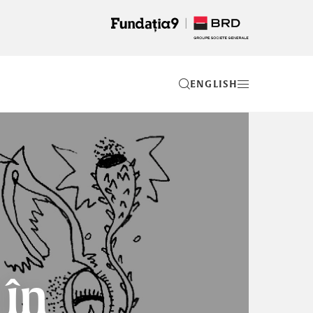
EN
 în