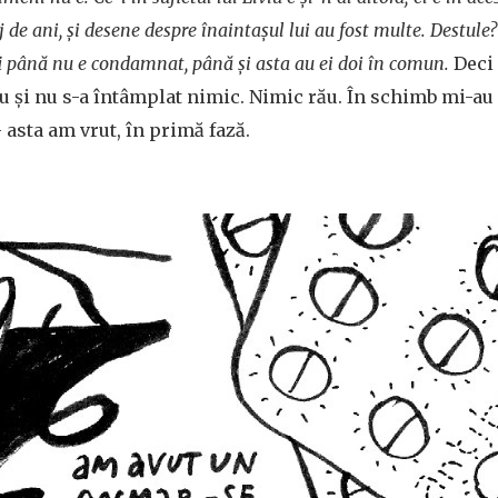
j de ani, și desene despre înaintașul lui au fost multe. Destul
fi până nu e condamnat, până și asta au ei doi în comun.
Deci 
u și nu s-a întâmplat nimic. Nimic rău. În schimb mi-au
 asta am vrut, în primă fază.