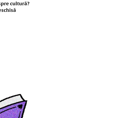
spre cultură?
eschisă