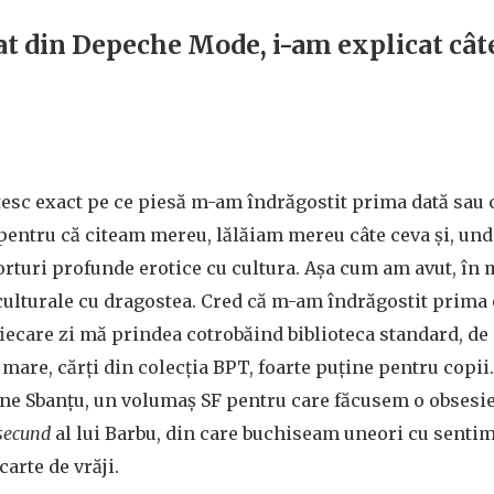
at din Depeche Mode, i-am explicat cât
esc exact pe ce piesă m-am îndrăgostit prima dată sau 
entru că citeam mereu, lălăiam mereu câte ceva şi, und
rturi profunde erotice cu cultura. Aşa cum am avut, în 
culturale cu dragostea. Cred că m-am îndrăgostit prima
iecare zi mă prindea cotrobăind biblioteca standard, de
 mare, cărţi din colecţia BPT, foarte puţine pentru copii.
one Sbanţu, un volumaş SF pentru care făcusem o obsesie
 secund
al lui Barbu, din care buchiseam uneori cu senti
arte de vrăji.