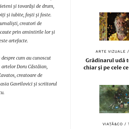
ieteni și tovarăși de drum,
ți și iubite, foști și foste.
urnaliști, creatori de
 caute prin amintirile lor și
este artefacte.
ARTE VIZUALE
u despre cum au cunoscut
Grădinarul udă to
 artelor Doru Căstăian,
chiar și pe cele c
 Zavatos, creatoare de
sia Gavrilovici și scriitorul
cu.
VIAȚĂ&CO
/