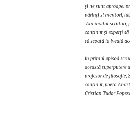
și ne sunt aproape: pr
părinți și mentori, iubi
Am invitat scriitori, j
conținut și experți să
să scoată la iveală ac
În
primul episod scri
această superputere a
profesor de filosofie,
conținut, poeta Anasta
Cristian Tudor Popes