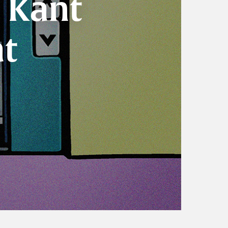
, Kant
at