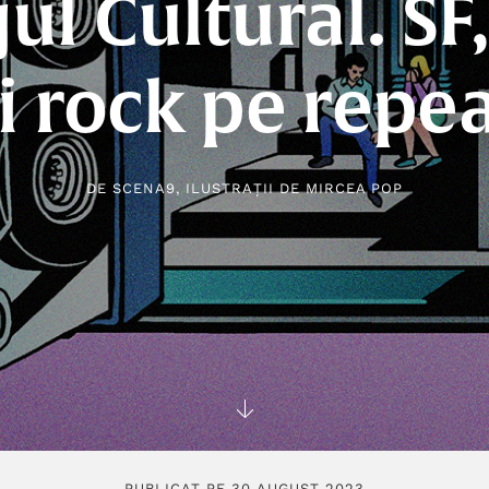
ul Cultural. SF
i rock pe repe
DE
SCENA9
, ILUSTRAȚII DE
MIRCEA POP
PUBLICAT PE 30 AUGUST 2023