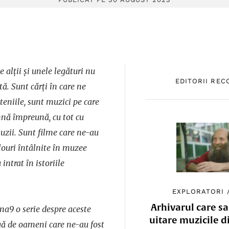
e alții și unele legături nu
EDITORII RE
ă. Sunt cărți în care ne
eteniile, sunt muzici pe care
nă împreună, cu tot cu
iluzii. Sunt filme care ne-au
ablouri întâlnite în muzee
u intrat în istoriile
EXPLORATORI
Arhivarul care sa
a9 o serie despre aceste
uitare muzicile d
agă de oameni care ne-au fost