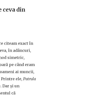
e ceva din
ce citeam exact în
eva, în adâncuri,
mod simetric,
 oară pe când eram
 oameni ai muncii,
 Printre ele,
Patrula
. Dar şi un
mentul că