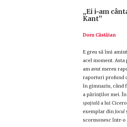
„Ei i-am cânt
Kant”
Doru Căstăian
E greu să îmi amint
acel moment. Asta p
am avut mereu rapo
raporturi profund 
în gimnaziu, când f
a părinţilor mei. În
spaţială
a lui Cicer
exemplar din
Jocul
scormonesc într-o c