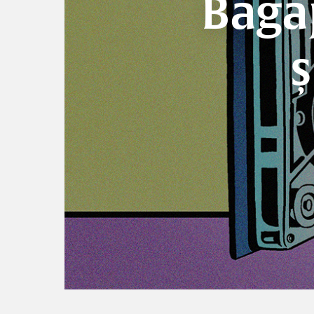
Bagaj
ș