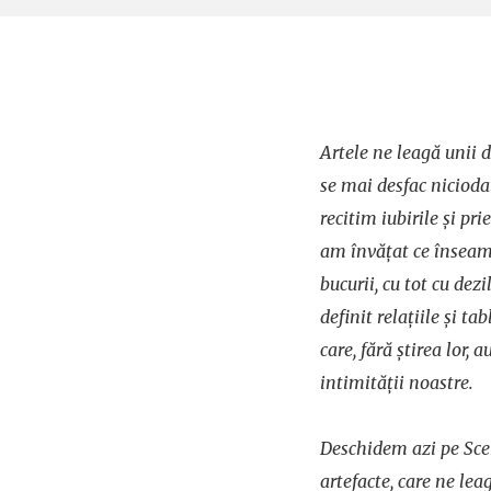
Artele ne leagă unii d
se mai desfac niciodat
recitim iubirile și pri
am învățat ce înseam
bucurii, cu tot cu dez
definit relațiile și t
care, fără știrea lor, a
intimității noastre.
Deschidem azi pe Scen
artefacte, care ne le