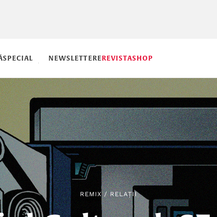
Ă
SPECIAL
NEWSLETTERE
REVISTA
SHOP
REMIX
/
RELAȚII