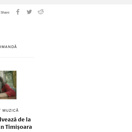
COMANDĂ
/
MUZICĂ
lvează de la
in Timișoara