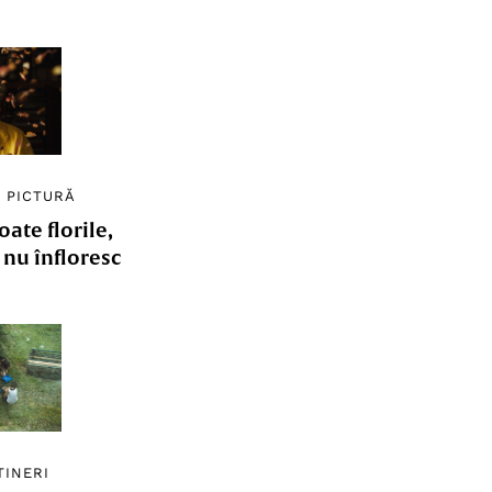
/
PICTURĂ
ate florile,
e nu înfloresc
TINERI