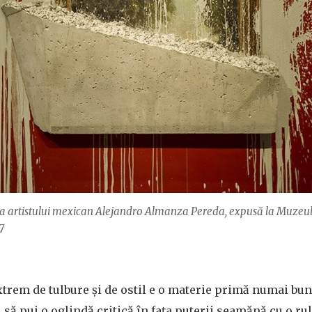
e a artistului mexican Alejandro Almanza Pereda, expusă la Muzeul 
7
xtrem de tulbure și de ostil e o materie primă numai bun
, să pui o oglindă critică în fața puterii seamănă cu o r