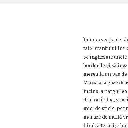
În intersecția de l
taie Istanbulul într
se înghesuie unele-
bordurile și să inva
mereu la un pas de
Miroase a gaze de e
încins, a narghilea 
din loc în loc, st
mici de sticle, petu
mai are de multă v
fiindcă teroriștilor 