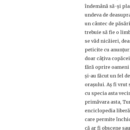
îndemână să-și pla
undeva de deasupra,
un cântec de păsări
trebuie să fie o lim
se văd nicăieri, dea
peticite cu anunțur
doar câțiva copăcei 
fără oprire oameni 
și-au făcut un fel 
orașului. Aș fi vrut
cu specia asta veci
primăvara asta, Tu
enciclopedia liberă,
care permite închid
că ar fi obscene sa