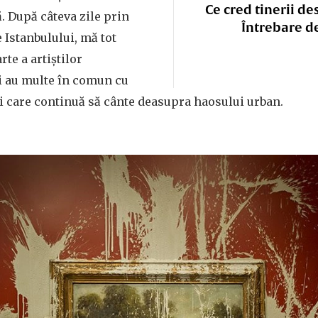
Ce cred tinerii de
. După câteva zile prin
Întrebare d
e Istanbulului, mă tot
te a artiștilor
 au multe în comun cu
ri care continuă să cânte deasupra haosului urban.