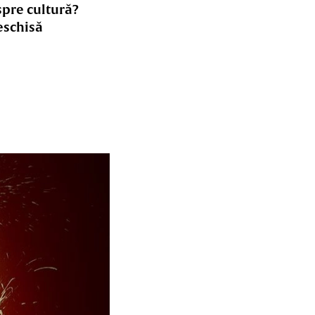
spre cultură?
eschisă