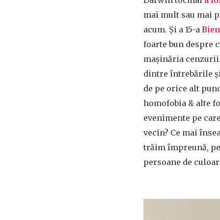
mai mult sau mai pu
acum. Și a 15-a
Bien
foarte bun despre 
mașinăria cenzurii
dintre întrebările ș
de pe orice alt pun
homofobia & alte fo
evenimente pe care
vecin? Ce mai îns
trăim împreună, pe 
persoane de culoare,