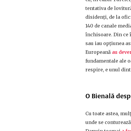
tentativa de lovitur
disidenți, de la ofi
140 de canale media 
închisoare. Din ce î
sau iau opțiunea as
Europeană
au deve
fundamentale ale oa
respire, e unul dint
O Bienală desp
Cu toate astea, mulț
unde se conturează 
Darwin tocmai
a fo