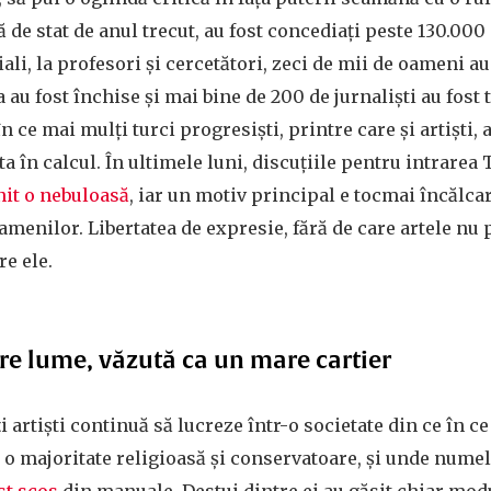
ă de stat de anul trecut, au fost concediați peste 130.00
ciali, la profesori și cercetători, zeci de mii de oameni au
au fost închise și mai bine de 200 de jurnaliști au fost t
n ce mai mulți turci progresiști, printre care și artiști, 
ta în calcul. În ultimele luni, discuțiile pentru intrarea
nit o nebuloasă
, iar un motiv principal e tocmai încălca
menilor. Libertatea de expresie, fără de care artele nu
re ele.
re lume, văzută ca un mare cartier
i artiști continuă să lucreze într-o societate din ce în c
o majoritate religioasă și conservatoare, și unde numel
st scos
din manuale. Destui dintre ei au găsit chiar modu