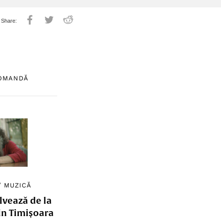
COMANDĂ
/
MUZICĂ
lvează de la
in Timișoara