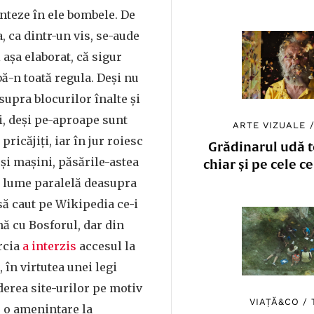
nteze în ele bombele. De
 ca dintr-un vis, se-aude
 așa elaborat, că sigur
bă-n toată regula. Deși nu
supra blocurilor înalte și
i, deși pe-aproape sunt
ARTE VIZUALE
pricăjiți, iar în jur roiesc
Grădinarul udă to
și mașini, păsările-astea
chiar și pe cele c
de lume paralelă deasupra
 să caut pe Wikipedia ce-i
nă cu Bosforul, dar din
rcia
a interzis
accesul la
 în virtutea unei legi
erea site-urilor pe motiv
VIAȚĂ&CO
/
u o amenințare la