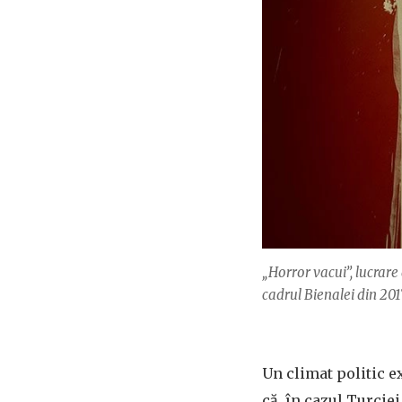
„Horror vacui”, lucrar
cadrul Bienalei din 201
Un climat politic e
că, în cazul Turciei