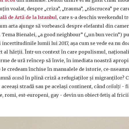
țin voalat, despre „criza”, „trauma”, „răscrucea” pe car
ală de Artă de la Istanbul
, care s-a deschis weekendul t
cum arta ajunge să vorbească despre elefantul din camer
. Tema Bienalei, „a good neighbour” („un bun vecin”) 
i incertitudinile lumii lui 2017, așa cum se vede ea nu doa
ct al hărții. Într-un context în care populismul, naționa
rme de ură reîncep să învie, în imediata noastră apropie
 le credeam închise în manualele de istorie, ce-nseamnă
eamnă
acasă
în plină criză a refugiaților și migranților?
aceeași stradă sau pe același continent, când
ceilalți
- f
 romi, est-europeni, gay - devin un obiect-fetiș al fricii