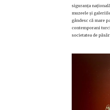
siguranța națională
muzeele și galeriil
gândesc că mare par
contemporani turci
societatea de păsă