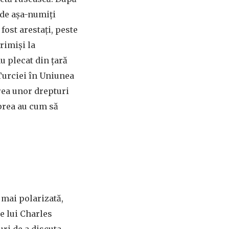
0 de așa-numiți
 fost arestați, peste
rimiși la
au plecat din țară
 Turciei în Uniunea
rea unor drepturi
 prea au cum să
e mai polarizată,
e lui Charles
ri de a discuta,