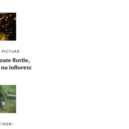
/
PICTURĂ
ate florile,
e nu înfloresc
TINERI