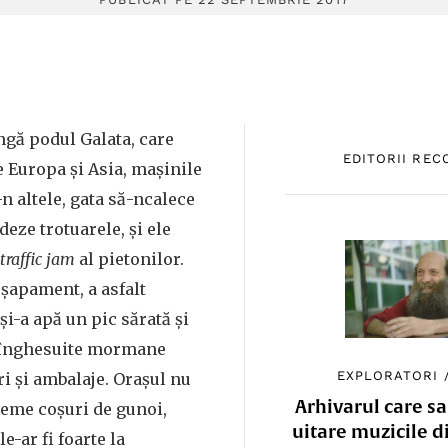
ângă podul Galata, care
EDITORII RE
e Europa și Asia, mașinile
n altele, gata să-ncalece
deze trotuarele, și ele
traffic jam
al pietonilor.
șapament, a asfalt
și-a apă un pic sărată și
au înghesuite mormane
EXPLORATORI
ri și ambalaje. Orașul nu
Arhivarul care sa
reme coșuri de gunoi,
uitare muzicile d
le-ar fi foarte la