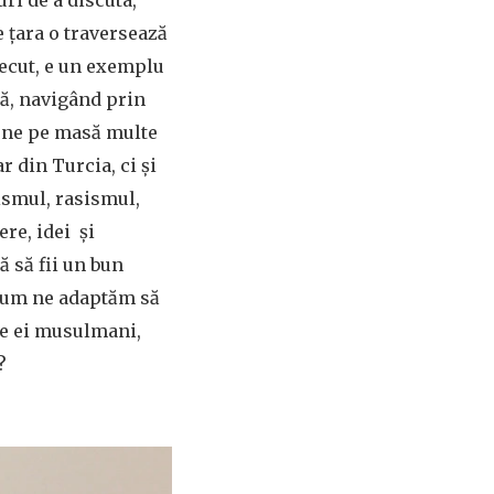
e țara o traversează
recut, e un exemplu
ă, navigând prin
pune pe masă multe
r din Turcia, ci și
lismul, rasismul,
re, idei și
 să fii un bun
 Cum ne adaptăm să
ie ei musulmani,
?