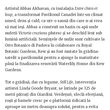
Artistul Abbas Akhavan, cu instalația
Entre chien et
loup
, a transformat Pavilionul Canadei într-un climat
umed, dens și cald, ca-ntr-o saună din care n-ai vrea
să mai ieși. Abbas a construit un bazin cu apă unde
nuferii
Victoria cruziana
plutesc și se deschid lent sub
lumină artificială. Semințele de nufăr sunt cultivate la
Orto Botanico di Padova în colaborare cu Royal
Botanic Gardens, Kew și au fost mutate în grădina-
satelit a pavilionului pentru a ajunge la maturitate
până la finalizarea renovării Waterlily House din Kew
Gardens.
Tot o grădină, dar cu legume,
Still Life
, intervenția
artistei Linda Goode Bryant, se întinde pe 325 de
metri pătrați din Giardini. Verdețuri, sfeclă elvețiană,
roșii și bamele cresc pe o platformă ridicată la
aproape un metru deasupra solului, pentru a evita