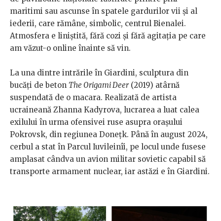
maritimi sau ascunse în spatele gardurilor vii și al
iederii, care rămâne, simbolic, centrul Bienalei.
Atmosfera e liniștită, fără cozi și fără agitația pe care
am văzut-o online înainte să vin.
La una dintre intrările în Giardini, sculptura din
bucăți de beton
The Origami Deer
(2019) atârnă
suspendată de o macara. Realizată de artista
ucraineană Zhanna Kadyrova, lucrarea a luat calea
exilului în urma ofensivei ruse asupra orașului
Pokrovsk, din regiunea Donețk. Până în august 2024,
cerbul a stat în Parcul Iuvileinîi, pe locul unde fusese
amplasat cândva un avion militar sovietic capabil să
transporte armament nuclear, iar astăzi e în Giardini.