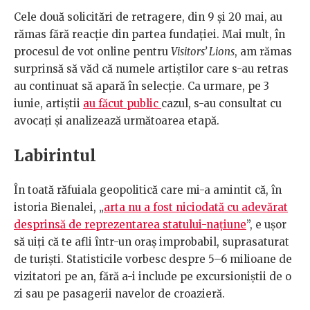
Cele două solicitări de retragere, din 9 și 20 mai, au
rămas fără reacție din partea fundației. Mai mult, în
procesul de vot online pentru
Visitors’ Lions
, am rămas
surprinsă să văd că numele artiștilor care s-au retras
au continuat să apară în selecție. Ca urmare, pe 3
iunie, artiștii
au făcut public
cazul, s-au consultat cu
avocați și analizează următoarea etapă.
Labirintul
În toată răfuiala geopolitică care mi-a amintit că, în
istoria Bienalei, „
arta nu a fost niciodată cu adevărat
desprinsă de reprezentarea statului-națiune
”, e ușor
să uiți că te afli într-un oraș improbabil, suprasaturat
de turiști. Statisticile vorbesc despre 5–6 milioane de
vizitatori pe an, fără a-i include pe excursioniștii de o
zi sau pe pasagerii navelor de croazieră.