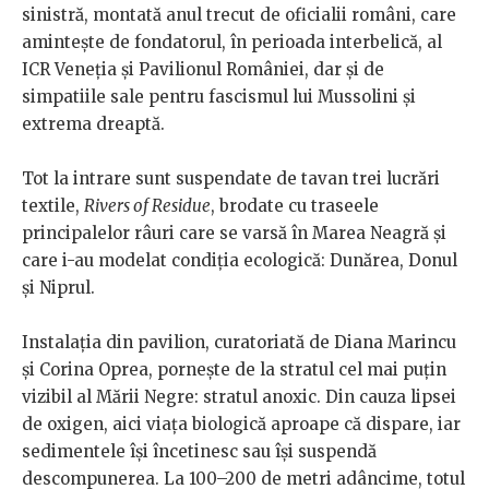
sinistră, montată anul trecut de oficialii români, care
amintește de fondatorul, în perioada interbelică, al
ICR Veneția și Pavilionul României, dar și de
simpatiile sale pentru fascismul lui Mussolini și
extrema dreaptă.
Tot la intrare sunt suspendate de tavan trei lucrări
textile,
Rivers of Residue
, brodate cu traseele
principalelor râuri care se varsă în Marea Neagră și
care i-au modelat condiția ecologică: Dunărea, Donul
și Niprul.
Instalația din pavilion, curatoriată de Diana Marincu
și Corina Oprea, pornește de la stratul cel mai puțin
vizibil al Mării Negre: stratul anoxic. Din cauza lipsei
de oxigen, aici viața biologică aproape că dispare, iar
sedimentele își încetinesc sau își suspendă
descompunerea. La 100–200 de metri adâncime, totul