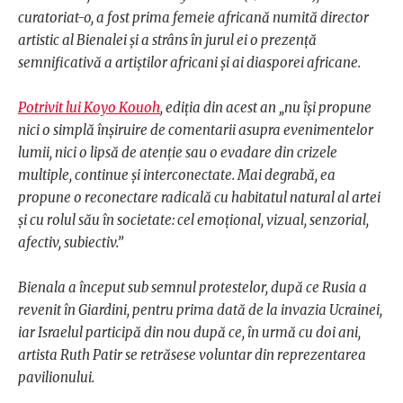
curatoriat-o, a fost prima femeie africană numită director
artistic al Bienalei și a strâns în jurul ei o prezență
semnificativă a artiștilor africani și ai diasporei africane.
Potrivit lui Koyo Kouoh
, ediția din acest an „nu își propune
nici o simplă înșiruire de comentarii asupra evenimentelor
lumii, nici o lipsă de atenție sau o evadare din crizele
multiple, continue și interconectate. Mai degrabă, ea
propune o reconectare radicală cu habitatul natural al artei
și cu rolul său în societate: cel emoțional, vizual, senzorial,
afectiv, subiectiv.”
Bienala a început sub semnul protestelor, după ce Rusia a
revenit în Giardini, pentru prima dată de la invazia Ucrainei,
iar Israelul participă din nou după ce, în urmă cu doi ani,
artista Ruth Patir se retrăsese voluntar din reprezentarea
pavilionului.