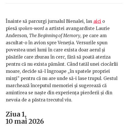
Înainte să parcurgi jurnalul Bienalei, las
aici
o
piesă
spoken-word
a artistei avangardiste Laurie
Anderson,
The Beginning of Memory
, pe care am
ascultat-o în avion spre Veneția. Versurile spun
povestea unei lumi în care exista doar aerul și
păsările care zburau în cerc, fără să poată ateriza
pentru că nu exista pământ. Când tatăl unei ciocârlii
moare, decide să-l îngroape „în spatele propriei
minți” pentru că nu are unde să-i lase trupul. Gestul
marchează începutul memoriei și sugerează că
amintirea se naște din experiența pierderii și din
nevoia de a păstra trecutul viu.
Ziua 1,
10 mai 2026