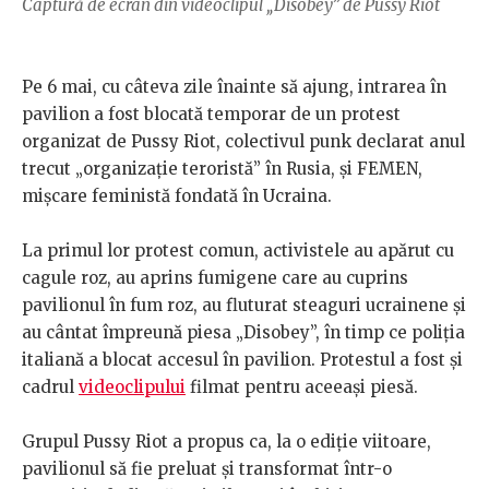
Captură de ecran din videoclipul „Disobey” de Pussy Riot
Pe 6 mai, cu câteva zile înainte să ajung, intrarea în
pavilion a fost blocată temporar de un protest
organizat de Pussy Riot, colectivul punk declarat anul
trecut „organizație teroristă” în Rusia, și FEMEN,
mișcare feministă fondată în Ucraina.
La primul lor protest comun, activistele au apărut cu
cagule roz, au aprins fumigene care au cuprins
pavilionul în fum roz, au fluturat steaguri ucrainene și
au cântat împreună piesa „Disobey”, în timp ce poliția
italiană a blocat accesul în pavilion. Protestul a fost și
cadrul
videoclipului
filmat pentru aceeași piesă.
Grupul Pussy Riot a propus ca, la o ediție viitoare,
pavilionul să fie preluat și transformat într-o