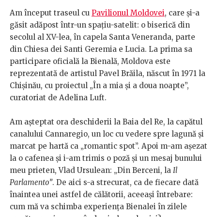
Am început traseul cu
Pavilionul Moldovei
, care și-a
găsit adăpost într-un spațiu-satelit: o biserică din
secolul al XV-lea, în capela Santa Veneranda, parte
din Chiesa dei Santi Geremia e Lucia. La prima sa
participare oficială la Bienală, Moldova este
reprezentată de artistul Pavel Brăila, născut în 1971 la
Chișinău, cu proiectul „În a mia și a doua noapte”,
curatoriat de Adelina Luft.
Am așteptat ora deschiderii la Baia del Re, la capătul
canalului Cannaregio, un loc cu vedere spre lagună și
marcat pe hartă ca „romantic spot”. Apoi m-am așezat
la o cafenea și i-am trimis o poză și un mesaj bunului
meu prieten, Vlad Ursulean: „Din Berceni, la
Il
Parlamento”
. De aici s-a strecurat, ca de fiecare dată
înaintea unei astfel de călătorii, aceeași întrebare:
cum mă va schimba experiența Bienalei în zilele