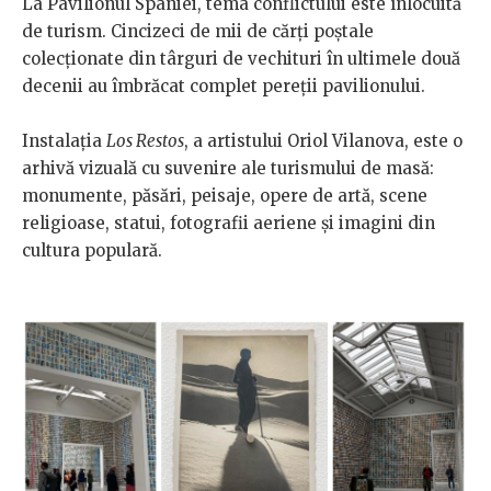
La Pavilionul Spaniei, tema conflictului este înlocuită
de turism. Cincizeci de mii de cărți poștale
colecționate din târguri de vechituri în ultimele două
decenii au îmbrăcat complet pereții pavilionului.
Instalația
Los Restos
, a artistului Oriol Vilanova, este o
arhivă vizuală cu suvenire ale turismului de masă:
monumente, păsări, peisaje, opere de artă, scene
religioase, statui, fotografii aeriene și imagini din
cultura populară.