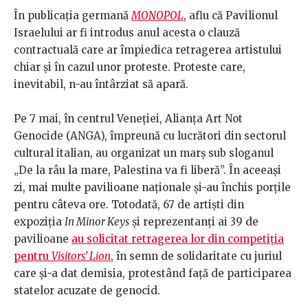
În publicația germană
MONOPOL
, aflu că Pavilionul
Israelului ar fi introdus anul acesta o clauză
contractuală care ar împiedica retragerea artistului
chiar și în cazul unor proteste. Proteste care,
inevitabil, n-au întârziat să apară.
Pe 7 mai, în centrul Veneției, Alianța Art Not
Genocide (ANGA), împreună cu lucrători din sectorul
cultural italian, au organizat un marș sub sloganul
„De la râu la mare, Palestina va fi liberă”. În aceeași
zi, mai multe pavilioane naționale și-au închis porțile
pentru câteva ore. Totodată, 67 de artiști din
expoziția
In Minor Keys
și reprezentanți ai 39 de
pavilioane
au solicitat retragerea lor din competiția
pentru
Visitors’ Lion
, în semn de solidaritate cu juriul
care și-a dat demisia, protestând față de participarea
statelor acuzate de genocid.