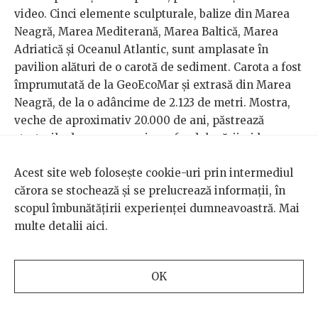
video. Cinci elemente sculpturale, balize din Marea
Neagră, Marea Mediterană, Marea Baltică, Marea
Adriatică și Oceanul Atlantic, sunt amplasate în
pavilion alături de o carotă de sediment. Carota a fost
împrumutată de la GeoEcoMar și extrasă din Marea
Neagră, de la o adâncime de 2.123 de metri. Mostra,
veche de aproximativ 20.000 de ani, păstrează
straturile depuse succesiv pe fundul mării, și le
permite cercetătorilor să reconstituie transformările
Acest site web folosește cookie-uri prin intermediul
geologice, climatice și ecologice care au modelat
cărora se stochează și se prelucrează informații, în
regiunea în timp.
scopul îmbunătățirii experienței dumneavoastră. Mai
multe detalii
aici
.
OK