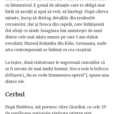
cu întunericul. E genul de situație care te obligă mai
întâi să asculți și apoi să vezi, să înțelegi. După câteva
minute, încep să disting detaliile din țesăturile
covoarelor, dar și fresca din capelă, care înfățișează
doi sfinți cu nimb. Imaginea îmi amintește de unul
dintre cele mai mișto muzee pe care l-am vizitat
vreodată: Muzeul Kolumba din Köln, Germania, unde
arta contemporană se îmbină cu cea creștină.
La ieșire, două vizitatoare le sugerează custozilor că
ar fi nevoie de mai multă lumină.
Non si vede la bellezza
dell'opera
(„Nu se vede frumusețea operei"), spune una
dintre ele.
Cerbul
După Moldova, mă pornesc către Giardini, cu cele 29
de pavilioane naționale răsfirate printre pini