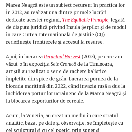
Marea Neagră este un subiect recurent în practica lor.
În 2012, au realizat una dintre primele lucrări
dedicate acestei regiuni,
The Equitable Principle
, legată
de disputa juridică privind Insula Șerpilor și de modul
în care Curtea Internațională de Justiție (CIJ)
redefinește frontierele și accesul la resurse.
Apoi, în lucrarea
Perpetual Harvest
(2023), pe care am
văzut-o în expoziția
Sete Cronică
de la Timișoara,
artiștii au realizat o serie de rachete balistice
împletite din spice de grâu. Lucrarea pornea de la
blocada maritimă din 2022, când invazia rusă a dus la
închiderea porturilor ucrainene de la Marea Neagră și
la blocarea exporturilor de cereale.
Acum, la Veneția, au creat un mediu în care stratul
analitic, bazat pe date și observație, se împletește cu
cel sculptural și cu cel poetic, prin sunet și