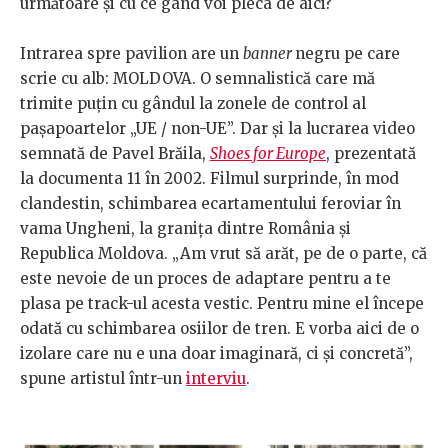
următoare și cu ce gând voi pleca de aici?
Intrarea spre pavilion are un
banner
negru pe care
scrie cu alb: MOLDOVA. O semnalistică care mă
trimite puțin cu gândul la zonele de control al
pașapoartelor „UE / non-UE”. Dar și la lucrarea video
semnată de Pavel Brăila,
Shoes for Europe
, prezentată
la documenta 11 în 2002. Filmul surprinde, în mod
clandestin, schimbarea ecartamentului feroviar în
vama Ungheni, la granița dintre România și
Republica Moldova. „Am vrut să arăt, pe de o parte, că
este nevoie de un proces de adaptare pentru a te
plasa pe track-ul acesta vestic. Pentru mine el începe
odată cu schimbarea osiilor de tren. E vorba aici de o
izolare care nu e una doar imaginară, ci și concretă”,
spune artistul într-un
interviu
.