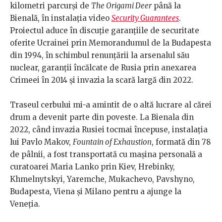
kilometri parcurși de
The Origami Deer
până la
Bienală, în instalația video
Security Guarantees
.
Proiectul aduce în discuție garanțiile de securitate
oferite Ucrainei prin Memorandumul de la Budapesta
din 1994, în schimbul renunțării la arsenalul său
nuclear, garanții încălcate de Rusia prin anexarea
Crimeei în 2014 și invazia la scară largă din 2022.
Traseul cerbului mi-a amintit de o altă lucrare al cărei
drum a devenit parte din poveste. La Bienala din
2022, când invazia Rusiei tocmai începuse, instalația
lui Pavlo Makov,
Fountain of Exhaustion
, formată din 78
de pâlnii, a fost transportată cu mașina personală a
curatoarei Maria Lanko prin Kiev, Hrebinky,
Khmelnytskyi, Yaremche, Mukachevo, Pavshyno,
Budapesta, Viena și Milano pentru a ajunge la
Veneția.