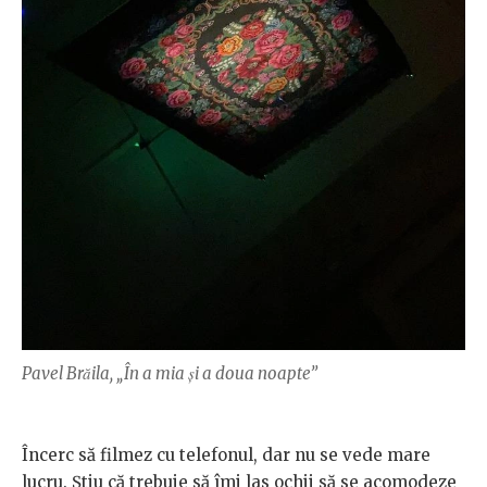
Pavel Brăila, „În a mia și a doua noapte”
Încerc să filmez cu telefonul, dar nu se vede mare
lucru. Știu că trebuie să îmi las ochii să se acomodeze