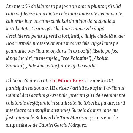
Am mers 56 de kilometri pe jos prin orașul plutitor, să văd
cum defilează unul dintre cele mai cunoscute evenimente
culturale într-un context global dominat de războaie și
instabilitate. Ce am găsit la doar câteva zile după
deschiderea pentru presă a fost, însă, o liniște ciudată în aer.
Doar urmele protestelor erau încă vizibile: afișe lipite pe
geamurile pavilioanelor, dar și în expoziții, lăsate pe jos,
lângă lucrări, cu mesajele „Free Palestine”, „Abolish
Zionism”, „Palestine is the future of the world”.
Ediția nr. 61 are ca titlu
In Minor Keys
și reunește 101
participări naționale, 111 artiste / artiști expuși în Pavilionul
Central din Giardini și Arsenale, precum și 31 de evenimente
colaterale desfășurate în spații satelite (biserici, palate, curți
interioare sau spații industriale). Sursele de inspirație au
fost romanele
Beloved
de Toni Morrison și
Un veac de
singurătate
de Gabriel García Márquez.