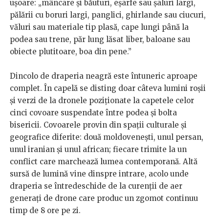
ușoare: „mâncare și băuturi, eșarfe sau șaluri largi,
pălării cu boruri largi, panglici, ghirlande sau ciucuri,
văluri sau materiale tip plasă, cape lungi până la
podea sau trene, păr lung lăsat liber, baloane sau
obiecte plutitoare, boa din pene.”
Dincolo de draperia neagră este întuneric aproape
complet. În capelă se disting doar câteva lumini roșii
și verzi de la dronele poziționate la capetele celor
cinci covoare suspendate între podea și bolta
bisericii. Covoarele provin din spații culturale și
geografice diferite: două moldovenești, unul persan,
unul iranian și unul african; fiecare trimite la un
conflict care marchează lumea contemporană. Altă
sursă de lumină vine dinspre intrare, acolo unde
draperia se întredeschide de la curenții de aer
generați de drone care produc un zgomot continuu
timp de 8 ore pe zi.