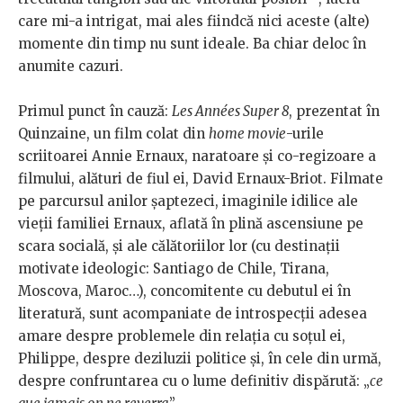
care mi-a intrigat, mai ales fiindcă nici aceste (alte)
momente din timp nu sunt ideale. Ba chiar deloc în
anumite cazuri.
Primul punct în cauză:
Les Années Super 8
, prezentat în
Quinzaine, un film colat din
home movie
-urile
scriitoarei Annie Ernaux, naratoare și co-regizoare a
filmului, alături de fiul ei, David Ernaux-Briot. Filmate
pe parcursul anilor șaptezeci, imaginile idilice ale
vieții familiei Ernaux, aflată în plină ascensiune pe
scara socială, și ale călătoriilor lor (cu destinații
motivate ideologic: Santiago de Chile, Tirana,
Moscova, Maroc…), concomitente cu debutul ei în
literatură, sunt acompaniate de introspecții adesea
amare despre problemele din relația cu soțul ei,
Philippe, despre deziluzii politice și, în cele din urmă,
despre confruntarea cu o lume definitiv dispărută: „
ce