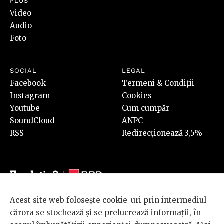
PLUS
Video
Audio
Foto
SOCIAL
LEGAL
Facebook
Termeni & Condiții
Instagram
Cookies
Youtube
Cum cumpăr
SoundCloud
ANPC
RSS
Redirecționează 3,5%
Acest site web folosește cookie-uri prin intermediul
© 2026 BRD Groupe Société Générale, toate drepturile rezervate.
cărora se stochează și se prelucrează informații, în
Scena 9 este un proiect sustinut de
BRD GROUPE SOCIÉTÉ