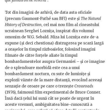
que jamais on ne reverra
”.
Tot din imagini de arhivă, de data asta oficiale
(precum Gaumont-Pathé sau BFI) este și
The Natural
History of Destruction
, cel mai nou film al cineastului
ucrainean Serghei Loznița, inspirat din volumul
omonim de W.G. Sebald. Miza lui Loznița este de-a
expune (și deci chestiona) distrugerea pe scară largă
a orașelor în timpul războaielor, folosind imagini
filmate de către forțele aliate în timpul
bombardamentelor asupra Germaniei – și ce imagine
de o splendoare morbidă este cea a unui
bombardament nocturn, cu sute de luminițe și
explozii văzute de la mare distanță, evocând aceeași
senzație de oroare pe care o trezește
Crossroads
(1976), faimosul film experimental de Bruce Conner.
Însă dacă țelul lui sună cât se poate de urgent în
aceste vremuri, ambiguitatea bine-cunoscută a