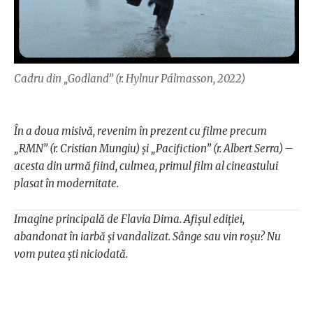
Cadru din „Godland” (r. Hylnur Pálmasson, 2022)
În a doua misivă, revenim în prezent cu filme precum
„RMN” (r. Cristian Mungiu) și „Pacifiction” (r. Albert Serra) –
acesta din urmă fiind, culmea, primul film al cineastului
plasat în modernitate.
Imagine principală de Flavia Dima. Afișul ediției,
abandonat în iarbă și vandalizat. Sânge sau vin roșu? Nu
vom putea ști niciodată.