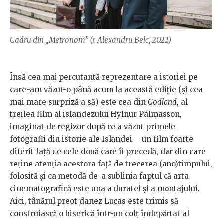
Cadru din „Metronom” (r. Alexandru Belc, 2022)
Însă cea mai percutantă reprezentare a istoriei pe
care-am văzut-o până acum la această ediție (și cea
mai mare surpriză a să) este cea din
Godland
, al
treilea film al islandezului Hylnur Pálmasson,
imaginat de regizor după ce a văzut primele
fotografii din istorie ale Islandei – un film foarte
diferit față de cele două care îi precedă, dar din care
reține atenția acestora față de trecerea (ano)timpului,
folosită și ca metodă de-a sublinia faptul că arta
cinematografică este una a duratei și a montajului.
Aici, tânărul preot danez Lucas este trimis să
construiască o biserică într-un colț îndepărtat al