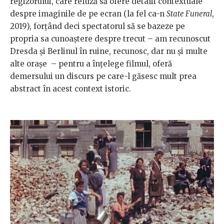
regizorului, care refuză să ofere detalii contextuale
despre imaginile de pe ecran (la fel ca-n
State Funeral
,
2019), forțând deci spectatorul să se bazeze pe
propria sa cunoaștere despre trecut – am recunoscut
Dresda și Berlinul în ruine, recunosc, dar nu și multe
alte orașe – pentru a înțelege filmul, oferă
demersului un discurs pe care-l găsesc mult prea
abstract în acest context istoric.