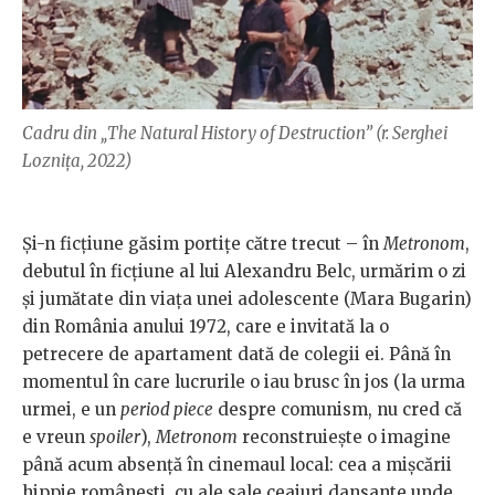
Cadru din „The Natural History of Destruction” (r. Serghei
Loznița, 2022)
Și-n ficțiune găsim portițe către trecut – în
Metronom
,
debutul în ficțiune al lui Alexandru Belc, urmărim o zi
și jumătate din viața unei adolescente (Mara Bugarin)
din România anului 1972, care e invitată la o
petrecere de apartament dată de colegii ei. Până în
momentul în care lucrurile o iau brusc în jos (la urma
urmei, e un
period piece
despre comunism, nu cred că
e vreun
spoiler
),
Metronom
reconstruiește o imagine
până acum absență în cinemaul local: cea a mișcării
hippie românești, cu ale sale ceaiuri dansante unde