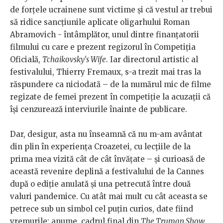
de forțele ucrainene sunt victime și că vestul ar trebui
să ridice sancțiunile aplicate oligarhului Roman
Abramovich - întâmplător, unul dintre finanțatorii
filmului cu care e prezent regizorul în Competiția
Oficială,
Tchaikovsky's Wife
. Iar directorul artistic al
festivalului, Thierry Fremaux, s-a trezit mai tras la
răspundere ca niciodată – de la numărul mic de filme
regizate de femei prezent în competiție la acuzații că
își cenzurează interviurile înainte de publicare.
Dar, desigur, asta nu înseamnă că nu m-am avântat
din plin în experiența Croazetei, cu lecțiile de la
prima mea vizită cât de cât învățate – și curioasă de
această revenire deplină a festivalului de la Cannes
după o ediție anulată și una petrecută între două
valuri pandemice. Cu atât mai mult cu cât aceasta se
petrece sub un simbol cel puțin curios, date fiind
vremurile: anume, cadrul final din
The Truman Show