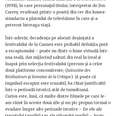
(1998), în care personajul titular, interpretat de Jim
Carrey, evadează printr-o poartă din cer din lumea-
simulacru a platoului de televiziune în care și-a
petrecut întreaga viață.
Într-adevăr, decadența pe alocuri deșănțată a
festivalului de la Cannes este probabil definiția pură
a escapismului – poate nu dintr-o lume virtuală într-
una reală, dar mijlocind salturi din real în ireal și
înapoi prin selecția festivalului (precum și a celor
două platforme concomitente,
Quinzaine des
Réalisateurs
și
Semaine de la Critique
). Și poate că
impulsul escapist este scuzabil, ba chiar justificabil
într-o perioadă istorică atât de tumultoasă.
Curios este, însă, că multe dintre filmele pe care le-
am văzut în aceste două zile și-un pic propun tocmai o
evadare înspre alte perioade istorice – fie ele ale
trecutului tangibil sau ale viitorului posibil –, lucru