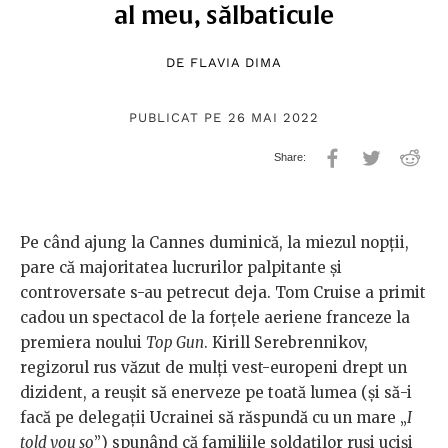
al meu, sălbaticule
DE
FLAVIA DIMA
PUBLICAT PE 26 MAI 2022
Pe când ajung la Cannes duminică, la miezul nopții,
pare că majoritatea lucrurilor palpitante și
controversate s-au petrecut deja. Tom Cruise a primit
cadou un spectacol de la forțele aeriene franceze la
premiera noului
Top Gun
. Kirill Serebrennikov,
regizorul rus văzut de mulți vest-europeni drept un
dizident, a reușit să enerveze pe toată lumea (și să-i
facă pe delegații Ucrainei să răspundă cu un mare „
I
told you so
”) spunând că familiile soldaților ruși uciși