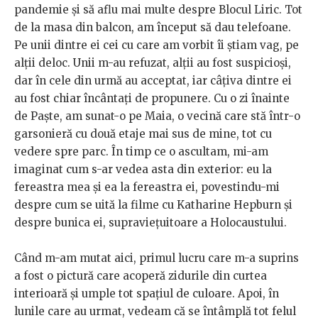
pandemie și să aflu mai multe despre Blocul Liric. Tot
de la masa din balcon, am început să dau telefoane.
Pe unii dintre ei cei cu care am vorbit îi știam vag, pe
alții deloc. Unii m-au refuzat, alții au fost suspicioși,
dar în cele din urmă au acceptat, iar câțiva dintre ei
au fost chiar încântați de propunere. Cu o zi înainte
de Paște, am sunat-o pe Maia, o vecină care stă într-o
garsonieră cu două etaje mai sus de mine, tot cu
vedere spre parc. În timp ce o ascultam, mi-am
imaginat cum s-ar vedea asta din exterior: eu la
fereastra mea și ea la fereastra ei, povestindu-mi
despre cum se uită la filme cu Katharine Hepburn și
despre bunica ei, supraviețuitoare a Holocaustului.
Când m-am mutat aici, primul lucru care m-a suprins
a fost o pictură care acoperă zidurile din curtea
interioară și umple tot spațiul de culoare. Apoi, în
lunile care au urmat, vedeam că se întâmplă tot felul