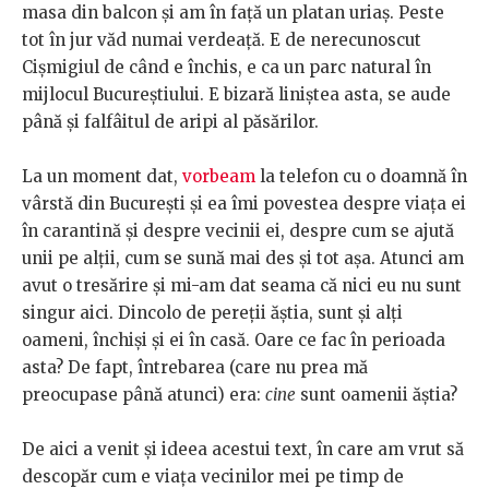
masa din balcon și am în față un platan uriaș. Peste
tot în jur văd numai verdeață. E de nerecunoscut
Cișmigiul de când e închis, e ca un parc natural în
mijlocul Bucureștiului. E bizară liniștea asta, se aude
până și falfâitul de aripi al păsărilor.
La un moment dat,
vorbeam
la telefon cu o doamnă în
vârstă din București și ea îmi povestea despre viața ei
în carantină și despre vecinii ei, despre cum se ajută
unii pe alții, cum se sună mai des și tot așa. Atunci am
avut o tresărire și mi-am dat seama că nici eu nu sunt
singur aici. Dincolo de pereții ăștia, sunt și alți
oameni, închiși și ei în casă. Oare ce fac în perioada
asta? De fapt, întrebarea (care nu prea mă
preocupase până atunci) era:
cine
sunt oamenii ăștia?
De aici a venit și ideea acestui text, în care am vrut să
descopăr cum e viața vecinilor mei pe timp de