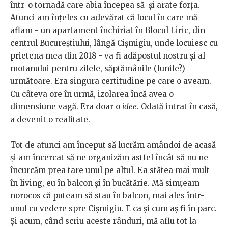
într-o tornadă care abia începea să-și arate forța.
Atunci am înțeles cu adevărat că locul în care mă
aflam - un apartament închiriat în Blocul Liric, din
centrul Bucureștiului, lângă Cișmigiu, unde locuiesc cu
prietena mea din 2018 - va fi adăpostul nostru și al
motanului pentru zilele, săptămânile (lunile?)
următoare. Era singura certitudine pe care o aveam.
Cu câteva ore în urmă, izolarea încă avea o
dimensiune vagă. Era doar o
idee
. Odată intrat în casă,
a devenit o realitate.
Tot de atunci am început să lucrăm amândoi de acasă
și am încercat să ne organizăm astfel încât să nu ne
încurcăm prea tare unul pe altul. Ea stătea mai mult
în living, eu în balcon și în bucătărie. Mă simțeam
norocos că puteam să stau în balcon, mai ales într-
unul cu vedere spre Cișmigiu. E ca și cum aș fi în parc.
Și acum, când scriu aceste rânduri, mă aflu tot la