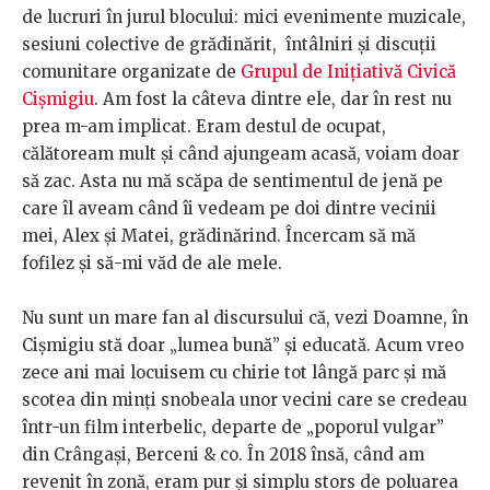
de lucruri în jurul blocului: mici evenimente muzicale,
sesiuni colective de grădinărit, întâlniri și discuții
comunitare organizate de
Grupul de Inițiativă Civică
Cișmigiu
. Am fost la câteva dintre ele, dar în rest nu
prea m-am implicat. Eram destul de ocupat,
călătoream mult și când ajungeam acasă, voiam doar
să zac. Asta nu mă scăpa de sentimentul de jenă pe
care îl aveam când îi vedeam pe doi dintre vecinii
mei, Alex și Matei, grădinărind. Încercam să mă
fofilez și să-mi văd de ale mele.
Nu sunt un mare fan al discursului că, vezi Doamne, în
Cișmigiu stă doar „lumea bună” și educată. Acum vreo
zece ani mai locuisem cu chirie tot lângă parc și mă
scotea din minți snobeala unor vecini care se credeau
într-un film interbelic, departe de „poporul vulgar”
din Crângași, Berceni & co. În 2018 însă, când am
revenit în zonă, eram pur și simplu stors de poluarea