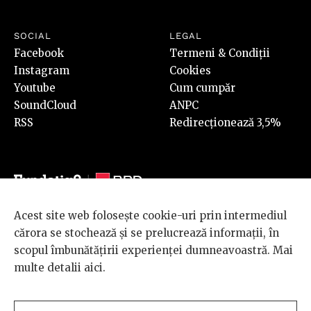
SOCIAL
LEGAL
Facebook
Termeni & Condiții
Instagram
Cookies
Youtube
Cum cumpăr
SoundCloud
ANPC
RSS
Redirecționează 3,5%
Acest site web folosește cookie-uri prin intermediul
© 2026 BRD Groupe Société Générale, toate drepturile rezervate.
cărora se stochează și se prelucrează informații, în
Scena 9 este un proiect sustinut de
BRD GROUPE SOCIÉTÉ
scopul îmbunătățirii experienței dumneavoastră. Mai
GÉNÉRALE
.
multe detalii
aici
.
Design and development