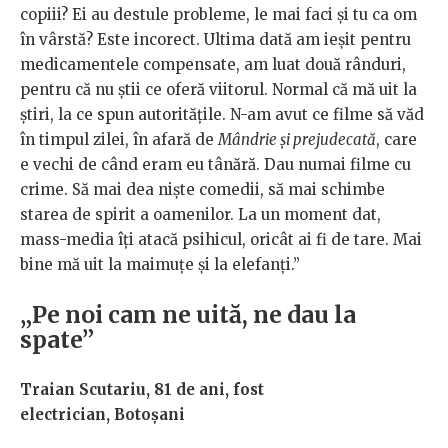
copiii? Ei au destule probleme, le mai faci și tu ca om
în vârstă? Este incorect. Ultima dată am ieșit pentru
medicamentele compensate, am luat două rânduri,
pentru că nu știi ce oferă viitorul. Normal că mă uit la
știri, la ce spun autoritățile. N-am avut ce filme să văd
în timpul zilei, în afară de
Mândrie și prejudecată
, care
e vechi de când eram eu tânără. Dau numai filme cu
crime. Să mai dea niște comedii, să mai schimbe
starea de spirit a oamenilor. La un moment dat,
mass-media îți atacă psihicul, oricât ai fi de tare. Mai
bine mă uit la maimuțe și la elefanți.”
„Pe noi cam ne uită, ne dau la
spate”
Traian Scutariu, 81 de ani, fost
electrician, Botoșani