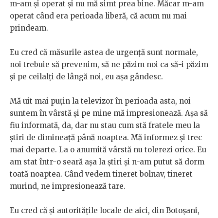
m-am și operat și nu mă simt prea bine. Măcar m-am
operat când era perioada liberă, că acum nu mai
prindeam.
Eu cred că măsurile astea de urgență sunt normale,
noi trebuie să prevenim, să ne păzim noi ca să-i păzim
și pe ceilalți de lângă noi, eu așa gândesc.
Mă uit mai puțin la televizor în perioada asta, noi
suntem în vârstă și pe mine mă impresionează. Așa să
fiu informată, da, dar nu stau cum stă fratele meu la
știri de dimineață până noaptea. Mă informez și trec
mai departe. La o anumită vârstă nu tolerezi orice. Eu
am stat într-o seară așa la știri și n-am putut să dorm
toată noaptea. Când vedem tineret bolnav, tineret
murind, ne impresionează tare.
Eu cred că și autoritățile locale de aici, din Botoșani,