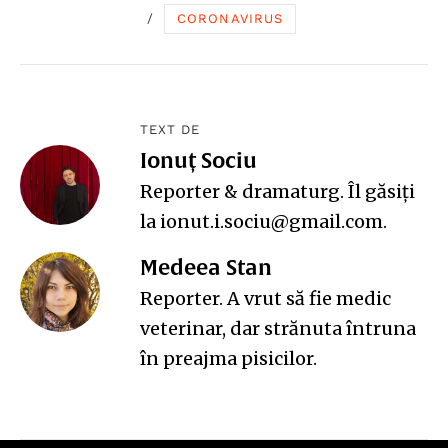
/
CORONAVIRUS
TEXT DE
Ionuț Sociu
Reporter & dramaturg. Îl găsiți
la ionut.i.sociu@gmail.com.
Medeea Stan
Reporter. A vrut să fie medic
veterinar, dar strănuta întruna
în preajma pisicilor.