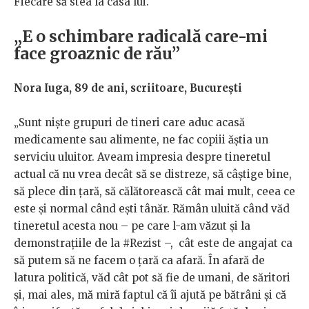
Fiecare să stea la casa lui.
„E o schimbare radicală care-mi
face groaznic de rău”
Nora Iuga, 89 de ani, scriitoare, București
„Sunt niște grupuri de tineri care aduc acasă
medicamente sau alimente, ne fac copiii ăștia un
serviciu uluitor. Aveam impresia despre tineretul
actual că nu vrea decât să se distreze, să câștige bine,
să plece din țară, să călătorească cât mai mult, ceea ce
este și normal când ești tânăr. Rămân uluită când văd
tineretul acesta nou – pe care l-am văzut și la
demonstrațiile de la #Rezist –, cât este de angajat ca
să putem să ne facem o țară ca afară. În afară de
latura politică, văd cât pot să fie de umani, de săritori
și, mai ales, mă miră faptul că îi ajută pe bătrâni și că