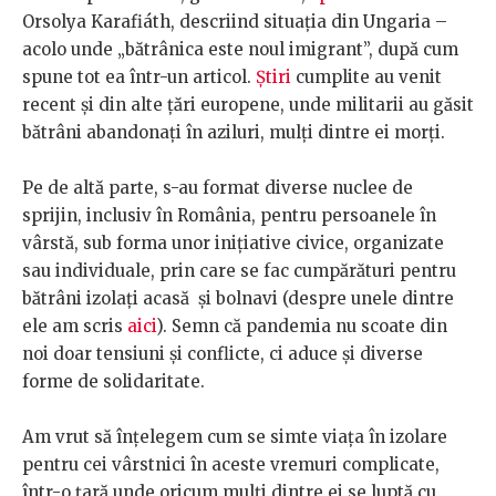
Orsolya Karafiáth, descriind situația din Ungaria –
acolo unde „bătrânica este noul imigrant”, după cum
spune tot ea într-un articol.
Știri
cumplite au venit
recent și din alte țări europene, unde militarii au găsit
bătrâni abandonați în aziluri, mulți dintre ei morți.
Pe de altă parte, s-au format diverse nuclee de
sprijin, inclusiv în România, pentru persoanele în
vârstă, sub forma unor inițiative civice, organizate
sau individuale, prin care se fac cumpărături pentru
bătrâni izolați acasă și bolnavi (despre unele dintre
ele am scris
aici
). Semn că pandemia nu scoate din
noi doar tensiuni și conflicte, ci aduce și diverse
forme de solidaritate.
Am vrut să înțelegem cum se simte viața în izolare
pentru cei vârstnici în aceste vremuri complicate,
într-o țară unde oricum mulți dintre ei se luptă cu