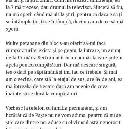
Mă uit și la știri zilnic. Cum mă trezesc dimineața, eu
la 7 mă trezesc, dau drumul la televizor. Sinceră să fiu,
nu mă sperii când mă uit la știri, pentru că dacă e să ți
se întâmple ție, ți se întâmplă, deci nu am de ce să mă
sperii.
Multe persoane din bloc s-au oferit să-mi facă
cumpărăturile, există și pe geam, la intrare, un anunț
de la Primăria Sectorului 6 cu un număr la care putem
apela pentru cumpărături. Dar mă descurc singură,
ies o dată pe săptămână și îmi iau ce trebuie. Și mai
am o vecină, care stă la etajul de sus, are 84 de ani, ea
mă întreabă de fiecare dacă am nevoie de ceva
înainte să se ducă la cumpărături.
Vorbesc la telefon cu familia permanent, și am
hotărât că de Paște nu ne vom aduna, pentru că nu se
știe care dintre noi aduce cu el virusul ăsta nenorocit.