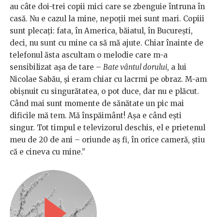
au câte doi-trei copii mici care se zbenguie întruna în
casă. Nu e cazul la mine, nepoții mei sunt mari. Copiii
sunt plecați: fata, în America, băiatul, în București,
deci, nu sunt cu mine ca să mă ajute. Chiar înainte de
telefonul ăsta ascultam o melodie care m-a
sensibilizat așa de tare –
Bate vântul dorului
, a lui
Nicolae Sabău, și eram chiar cu lacrmi pe obraz. M-am
obișnuit cu singurătatea, o pot duce, dar nu e plăcut.
Când mai sunt momente de sănătate un pic mai
dificile mă tem. Mă înspăimânt! Așa e când ești
singur. Tot timpul e televizorul deschis, el e prietenul
meu de 20 de ani – oriunde aș fi, în orice cameră, știu
că e cineva cu mine.”