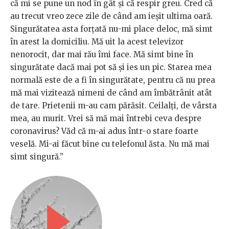
că mi se pune un nod în gât și că respir greu. Cred că
au trecut vreo zece zile de când am ieșit ultima oară.
Singurătatea asta forțată nu-mi place deloc, mă simt
în arest la domiciliu. Mă uit la acest televizor
nenorocit, dar mai rău îmi face. Mă simt bine în
singurătate dacă mai pot să și ies un pic. Starea mea
normală este de a fi în singurătate, pentru că nu prea
mă mai vizitează nimeni de când am îmbătrânit atât
de tare. Prietenii m-au cam părăsit. Ceilalți, de vârsta
mea, au murit. Vrei să mă mai întrebi ceva despre
coronavirus? Văd că m-ai adus într-o stare foarte
veselă. Mi-ai făcut bine cu telefonul ăsta. Nu mă mai
simt singură.”