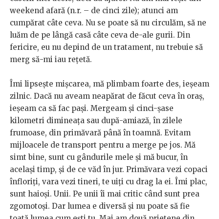
weekend afară (n.r. – de cinci zile); atunci am
cumpărat câte ceva. Nu se poate să nu circulăm, să ne
luăm de pe lângă casă câte ceva de-ale gurii. Din
fericire, eu nu depind de un tratament, nu trebuie să
merg să-mi iau rețetă.
Îmi lipsește mișcarea, mă plimbam foarte des, ieșeam
zilnic. Dacă nu aveam neapărat de făcut ceva în oraș,
ieșeam ca să fac pași. Mergeam și cinci-șase
kilometri dimineața sau după-amiază, în zilele
frumoase, din primăvară până în toamnă. Evitam
mijloacele de transport pentru a merge pe jos. Mă
simt bine, sunt cu gândurile mele și mă bucur, în
același timp, și de ce văd în jur. Primăvara vezi copaci
înfloriți, vara vezi tineri, te uiți cu drag la ei. Îmi plac,
sunt haioși. Unii. Pe unii îi mai critic când sunt prea
zgomotoși. Dar lumea e diversă și nu poate să fie
toată lumea cum ești tu. Mai am două prietene din