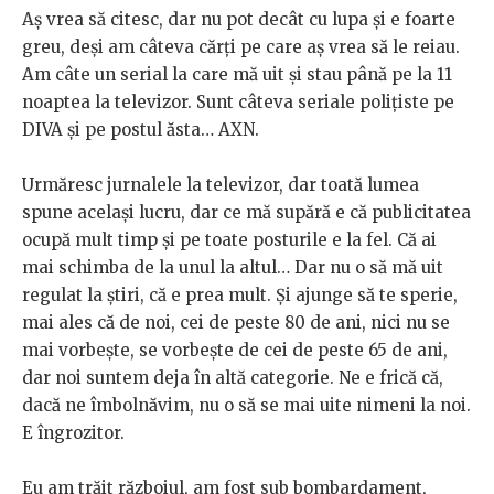
Aș vrea să citesc, dar nu pot decât cu lupa și e foarte
greu, deși am câteva cărți pe care aș vrea să le reiau.
Am câte un serial la care mă uit și stau până pe la 11
noaptea la televizor. Sunt câteva seriale polițiste pe
DIVA și pe postul ăsta… AXN.
Urmăresc jurnalele la televizor, dar toată lumea
spune același lucru, dar ce mă supără e că publicitatea
ocupă mult timp și pe toate posturile e la fel. Că ai
mai schimba de la unul la altul… Dar nu o să mă uit
regulat la știri, că e prea mult. Și ajunge să te sperie,
mai ales că de noi, cei de peste 80 de ani, nici nu se
mai vorbește, se vorbește de cei de peste 65 de ani,
dar noi suntem deja în altă categorie. Ne e frică că,
dacă ne îmbolnăvim, nu o să se mai uite nimeni la noi.
E îngrozitor.
Eu am trăit războiul, am fost sub bombardament,