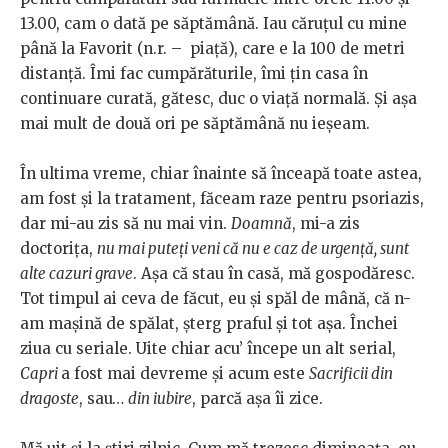
13.00, cam o dată pe săptămână. Iau căruțul cu mine
până la Favorit (n.r. – piață), care e la 100 de metri
distanță. Îmi fac cumpărăturile, îmi țin casa în
continuare curată, gătesc, duc o viață normală. Și așa
mai mult de două ori pe săptămână nu ieșeam.
În ultima vreme, chiar înainte să înceapă toate astea,
am fost și la tratament, făceam raze pentru psoriazis,
dar mi-au zis să nu mai vin.
Doamnă
, mi-a zis
doctorița,
nu mai puteți veni că nu e caz de urgență, sunt
alte cazuri grave
. Așa că stau în casă, mă gospodăresc.
Tot timpul ai ceva de făcut, eu și spăl de mână, că n-
am mașină de spălat, șterg praful și tot așa. Închei
ziua cu seriale. Uite chiar acu’ începe un alt serial,
Capri
a fost mai devreme și acum este
Sacrificii din
dragoste
, sau…
din iubire
, parcă așa îi zice.