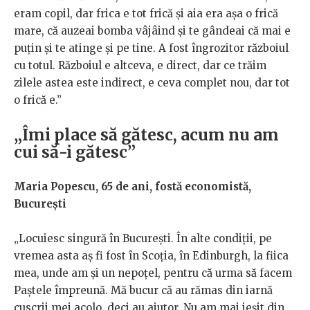
eram copil, dar frica e tot frică și aia era așa o frică
mare, că auzeai bomba vâjâind și te gândeai că mai e
puțin și te atinge și pe tine. A fost îngrozitor războiul
cu totul. Războiul e altceva, e direct, dar ce trăim
zilele astea este indirect, e ceva complet nou, dar tot
o frică e.”
„Îmi place să gătesc, acum nu am
cui să-i gătesc”
Maria Popescu, 65 de ani, fostă economistă,
București
„Locuiesc singură în București. În alte condiții, pe
vremea asta aș fi fost în Scoția, în Edinburgh, la fiica
mea, unde am și un nepoțel, pentru că urma să facem
Paștele împreună. Mă bucur că au rămas din iarnă
cuscrii mei acolo, deci au ajutor. Nu am mai ieșit din