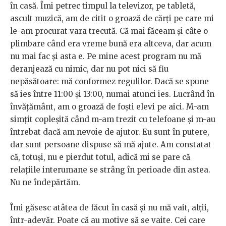
în casă. Îmi petrec timpul la televizor, pe tabletă,
ascult muzică, am de citit o groază de cărți pe care mi
le-am procurat vara trecută. Că mai făceam și câte o
plimbare când era vreme bună era altceva, dar acum
nu mai fac și asta e. Pe mine acest program nu mă
deranjează cu nimic, dar nu pot nici să fiu
nepăsătoare: mă conformez regulilor. Dacă se spune
să ies între 11:00 și 13:00, numai atunci ies. Lucrând în
învățământ, am o groază de foști elevi pe aici. M-am
simțit copleșită când m-am trezit cu telefoane și m-au
întrebat dacă am nevoie de ajutor. Eu sunt în putere,
dar sunt persoane dispuse să mă ajute. Am constatat
că, totuși, nu e pierdut totul, adică mi se pare că
relațiile interumane se strâng în perioade din astea.
Nu ne îndepărtăm.
Îmi găsesc atâtea de făcut în casă și nu mă vait, alții,
într-adevăr. Poate că au motive să se vaite. Cei care