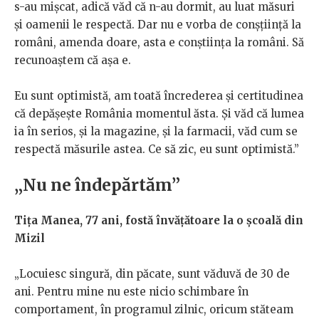
s-au mișcat, adică văd că n-au dormit, au luat măsuri
și oamenii le respectă. Dar nu e vorba de conșțiință la
români, amenda doare, asta e conștiința la români. Să
recunoaștem că așa e.
Eu sunt optimistă, am toată încrederea și certitudinea
că depășește România momentul ăsta. Și văd că lumea
ia în serios, și la magazine, și la farmacii, văd cum se
respectă măsurile astea. Ce să zic, eu sunt optimistă.”
„Nu ne îndepărtăm”
Tița Manea, 77 ani, fostă învățătoare la o școală din
Mizil
„Locuiesc singură, din păcate, sunt văduvă de 30 de
ani. Pentru mine nu este nicio schimbare în
comportament, în programul zilnic, oricum stăteam