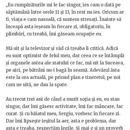
„Eu cumpărăturile mi le fac singur, ies cam o dată pe
săptămână între orele 11 și 13, în rest nu ies. Oricum ar
fi, viața e cam nasoală, că suntem stresați. Înainte să
înceapă asta ieșeam în fiecare zi, obligatoriu, în
plimbări, cu treabă, îmi găseam ocupație eu.
Mă uit și la televizor și văd că treaba îi critică. Adică
eu sunt optimist de felul meu, dar ceea ce se întâmplă
și organele astea ale statului ce fac, mă uit la Suceava,
pe aici, pe bătrâni nu-i bagă în seamă. Adevărul ăsta
este la ora actuală, pe primul plan e tineretul, pe noi
cam ne uită, ne dau la spate.
Au trecut trei ani de când a murit soția și eu, eu stau
singur, dar îmi găsesc activitate, îmi fac mâncare, fac
curat. Și cu băiatul meu, Sergiu, vorbesc în fiecare zi.
Dar îmi lipsește ieșitul la aer, asta e problema, dar
asta e treaba, respectăm legile. Și mai e și un proverb