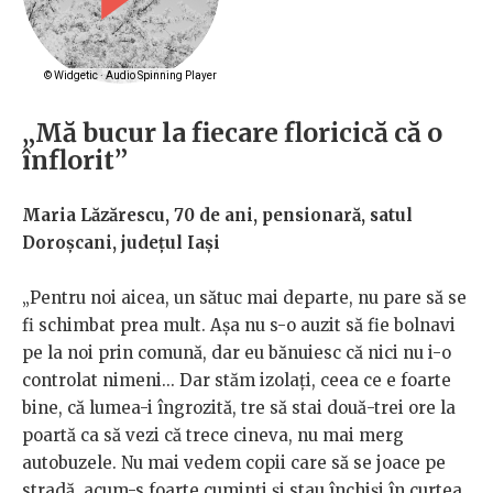
„Mă bucur la fiecare floricică că o
înflorit”
Maria Lăzărescu, 70 de ani, pensionară, satul
Doroșcani, județul Iași
„Pentru noi aicea, un sătuc mai departe, nu pare să se
fi schimbat prea mult. Așa nu s-o auzit să fie bolnavi
pe la noi prin comună, dar eu bănuiesc că nici nu i-o
controlat nimeni... Dar stăm izolați, ceea ce e foarte
bine, că lumea-i îngrozită, tre să stai două-trei ore la
poartă ca să vezi că trece cineva, nu mai merg
autobuzele. Nu mai vedem copii care să se joace pe
stradă, acum-s foarte cuminți și stau închiși în curtea