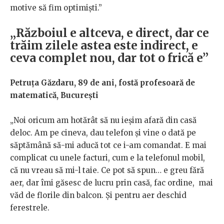
motive să fim optimiști.”
„Războiul e altceva, e direct, dar ce
trăim zilele astea este indirect, e
ceva complet nou, dar tot o frică e”
Petruța Găzdaru, 89 de ani, fostă profesoară de
matematică, București
„Noi oricum am hotărât să nu ieșim afară din casă
deloc. Am pe cineva, dau telefon și vine o dată pe
săptămână să-mi aducă tot ce i-am comandat. E mai
complicat cu unele facturi, cum e la telefonul mobil,
că nu vreau să mi-l taie. Ce pot să spun… e greu fără
aer, dar îmi găsesc de lucru prin casă, fac ordine, mai
văd de florile din balcon. Și pentru aer deschid
ferestrele.