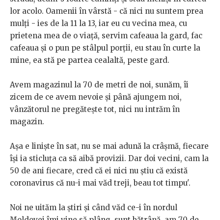
lor acolo. Oamenii în vârstă - că nici nu suntem prea
mulți - ies de la 11 la 13, iar eu cu vecina mea, cu
prietena mea de o viață, servim cafeaua la gard, fac
cafeaua și o pun pe stâlpul porții, eu stau în curte la
mine, ea stă pe partea cealaltă, peste gard.
Avem magazinul la 70 de metri de noi, sunăm, îi
zicem de ce avem nevoie și până ajungem noi,
vânzătorul ne pregătește tot, nici nu intrăm în
magazin.
Așa e liniște în sat, nu se mai adună la crâșmă, fiecare
își ia sticluța ca să aibă provizii. Dar doi vecini, cam la
50 de ani fiecare, cred că ei nici nu știu că există
coronavirus că nu-i mai văd treji, beau tot timpu'.
Noi ne uităm la știri și când văd ce-i în nordul
Moldovei îmi vine să plâng, sunt bătrână, am 70 de