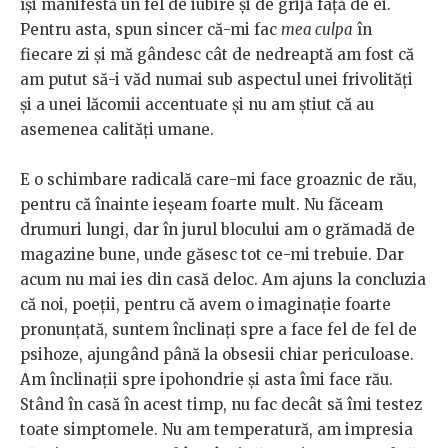
își manifestă un fel de iubire și de grijă față de ei.
Pentru asta, spun sincer că-mi fac
mea culpa
în
fiecare zi și mă gândesc cât de nedreaptă am fost că
am putut să-i văd numai sub aspectul unei frivolități
și a unei lăcomii accentuate și nu am știut că au
asemenea calități umane.
E o schimbare radicală care-mi face groaznic de rău,
pentru că înainte ieșeam foarte mult. Nu făceam
drumuri lungi, dar în jurul blocului am o grămadă de
magazine bune, unde găsesc tot ce-mi trebuie. Dar
acum nu mai ies din casă deloc. Am ajuns la concluzia
că noi, poeții, pentru că avem o imaginație foarte
pronunțată, suntem înclinați spre a face fel de fel de
psihoze, ajungând până la obsesii chiar periculoase.
Am înclinații spre ipohondrie și asta îmi face rău.
Stând în casă în acest timp, nu fac decât să îmi testez
toate simptomele. Nu am temperatură, am impresia