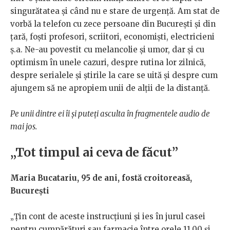
singurătatea și când nu e stare de urgență. Am stat de
vorbă la telefon cu zece persoane din București și din
țară, foști profesori, scriitori, economiști, electricieni
ș.a. Ne-au povestit cu melancolie și umor, dar și cu
optimism în unele cazuri, despre rutina lor zilnică,
despre serialele și știrile la care se uită și despre cum
ajungem să ne apropiem unii de alții de la distanță.
Pe unii dintre ei îi și puteți asculta în fragmentele audio de
mai jos.
„Tot timpul ai ceva de făcut”
Maria Bucatariu, 95 de ani, fostă croitoreasă,
București
„Țin cont de aceste instrucțiuni și ies în jurul casei
pentru cumpărături sau farmacie între orele 11.00 și