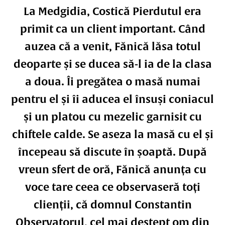
La Medgidia, Costică Pierdutul era
primit ca un client important. Când
auzea că a venit, Fănică lăsa totul
deoparte și se ducea să-l ia de la clasa
a doua. Îi pregătea o masă numai
pentru el și îi aducea el însuși coniacul
și un platou cu mezelic garnisit cu
chiftele calde. Se aseza la masă cu el și
începeau să discute în șoaptă. După
vreun sfert de oră, Fănică anunța cu
voce tare ceea ce observaseră toți
clienții, că domnul Constantin
Observatorul, cel mai deștept om din