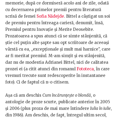
memorie, după ce dormiseră acolo ani de zile, odată
cu decernarea primelor premii pentru literatură
scrisă de femei
Sofia Nădejde
. Bittel a câștigat un soi
de premiu pentru întreaga carieră, denumit, însă,
Premiul pentru Inovație și Merite Deosebite.
Prozatoarea a spus atunci că se simte stânjenită, că
știe cel puțin alte șapte sau opt scriitoare de aceeași
vârstă cu ea, „excepționale și mult mai harnice”, care
ar fi meritat premiul. M-am simțit și eu stânjenită,
dar nu de modestia Adrianei Bittel, nici de calitatea
prozei ei (a citit atunci din romanul
Fototeca
, în care
vremuri trecute sunt redescoperite în instantanee
foto). Ci de faptul că n-o citisem.
Așa că am deschis
Cum încărunțește o blondă
, o
antologie de proze scurte, publicate anterior în 2005
și 2006 (plus proza de mai mare întindere
Iulia în iulie
,
din 1986). Am deschis, de fapt, întregul ultim secol,