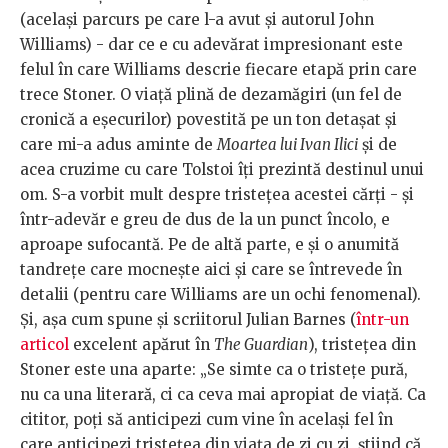
(același parcurs pe care l-a avut și autorul John
Williams) - dar ce e cu adevărat impresionant este
felul în care Williams descrie fiecare etapă prin care
trece Stoner. O viață plină de dezamăgiri (un fel de
cronică a eșecurilor) povestită pe un ton detașat și
care mi-a adus aminte de
Moartea lui Ivan Ilici
și de
acea cruzime cu care Tolstoi îți prezintă destinul unui
om. S-a vorbit mult despre tristețea acestei cărți - și
într-adevăr e greu de dus de la un punct încolo, e
aproape sufocantă. Pe de altă parte, e și o anumită
tandrețe care mocnește aici și care se întrevede în
detalii (pentru care Williams are un ochi fenomenal).
Și, așa cum spune și scriitorul Julian Barnes (
într-un
articol
excelent apărut în
The Guardian
), tristețea din
Stoner este una aparte: „Se simte ca o tristețe pură,
nu ca una literară, ci ca ceva mai apropiat de viață. Ca
cititor, poți să anticipezi cum vine în același fel în
care anticipezi tristețea din viața de zi cu zi, știind că