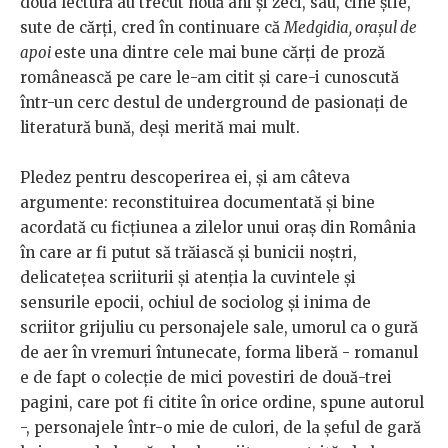
doua lectură au trecut nouă ani și zeci, sau, cine știe,
sute de cărți, cred în continuare că
Medgidia, orașul de
apoi
este una dintre cele mai bune cărți de proză
românească pe care le-am citit și care-i cunoscută
într-un cerc destul de underground de pasionați de
literatură bună, deși merită mai mult.
Pledez pentru descoperirea ei, și am câteva
argumente: reconstituirea documentată și bine
acordată cu ficțiunea a zilelor unui oraș din România
în care ar fi putut să trăiască și bunicii noștri,
delicatețea scriiturii și atenția la cuvintele și
sensurile epocii, ochiul de sociolog și inima de
scriitor grijuliu cu personajele sale, umorul ca o gură
de aer în vremuri întunecate, forma liberă - romanul
e de fapt o colecție de mici povestiri de două-trei
pagini, care pot fi citite în orice ordine, spune autorul
-, personajele într-o mie de culori, de la șeful de gară