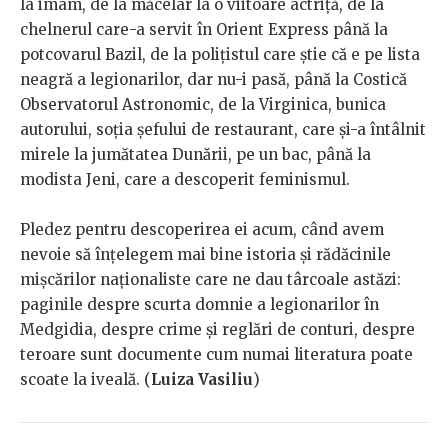
la imam, de la măcelar la o viitoare actriță, de la
chelnerul care-a servit în Orient Express până la
potcovarul Bazil, de la polițistul care știe că e pe lista
neagră a legionarilor, dar nu-i pasă, până la Costică
Observatorul Astronomic, de la Virginica, bunica
autorului, soția șefului de restaurant, care și-a întâlnit
mirele la jumătatea Dunării, pe un bac, până la
modista Jeni, care a descoperit feminismul.
Pledez pentru descoperirea ei acum, când avem
nevoie să înțelegem mai bine istoria și rădăcinile
mișcărilor naționaliste care ne dau târcoale astăzi:
paginile despre scurta domnie a legionarilor în
Medgidia, despre crime și reglări de conturi, despre
teroare sunt documente cum numai literatura poate
scoate la iveală. (
Luiza Vasiliu
)