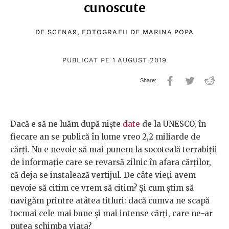
cunoscute
DE
SCENA9
, FOTOGRAFII DE
MARINA POPA
PUBLICAT PE 1 AUGUST 2019
Dacă e să ne luăm după niște
date
de la UNESCO, în
fiecare an se publică în lume vreo 2,2 miliarde de
cărți. Nu e nevoie să mai punem la socoteală terrabiții
de informație care se revarsă zilnic în afara cărților,
că deja se instalează vertijul. De câte vieți avem
nevoie să citim ce vrem să citim? Și cum știm să
navigăm printre atâtea titluri: dacă cumva ne scapă
tocmai cele mai bune și mai intense cărți, care ne-ar
putea schimba viața?