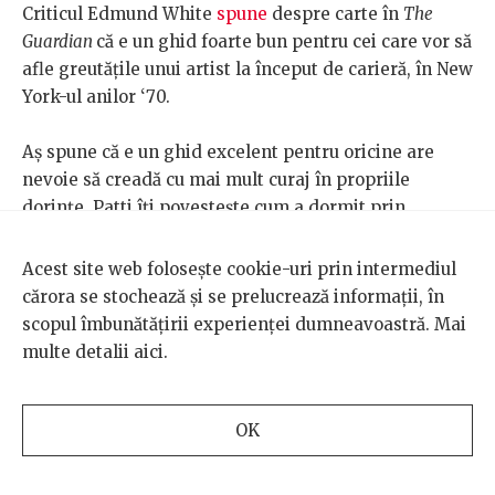
Criticul Edmund White
spune
despre carte în
The
Guardian
că e un ghid foarte bun pentru cei care vor să
afle greutățile unui artist la început de carieră, în New
York-ul anilor ‘70.
Aș spune că e un ghid excelent pentru oricine are
nevoie să creadă cu mai mult curaj în propriile
dorințe. Patti îți povestește cum a dormit prin
spălătorii și parcuri, cum a făcut foamea, cum a
schimbat joburi fără personalitate și o face cu
Acest site web folosește cookie-uri prin intermediul
sentimentul împăcării, cu o dragoste pentru viață cu
cărora se stochează și se prelucrează informații, în
care învinge orice suferință. Revolta și-o concentează
scopul îmbunătățirii experienței dumneavoastră. Mai
în lupta pentru devenirea sa. Alături de ea a crescut
multe detalii
aici
.
Robert Mapplethorpe, un alt curajos, care ne-a lăsat
moștenire
unul dintre cele mai apreciate studii
fotografice asupra corpului uman și al
OK
homosexualității. Pentru magia și împăcarea cu viața,
recomand
versiunea
în engleză a cărții, pentru că-i