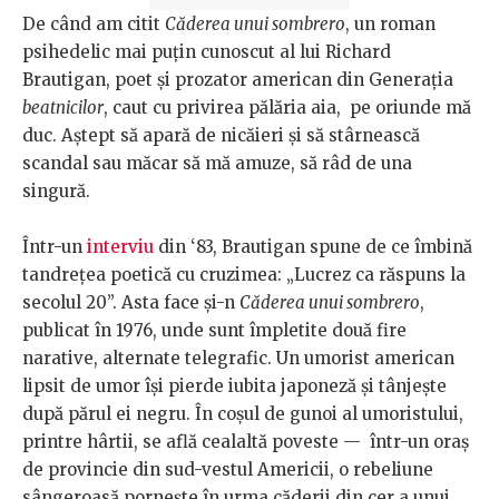
De când am citit
Căderea unui sombrero
, un roman
psihedelic mai puțin cunoscut al lui Richard
Brautigan, poet și prozator american din Generația
beatnicilor
, caut cu privirea pălăria aia, pe oriunde mă
duc. Aștept să apară de nicăieri și să stârnească
scandal sau măcar să mă amuze, să râd de una
singură.
Într-un
interviu
din ‘83, Brautigan spune de ce îmbină
tandrețea poetică cu cruzimea: „Lucrez ca răspuns la
secolul 20”. Asta face și-n
Căderea unui sombrero
,
publicat în 1976, unde sunt împletite două fire
narative, alternate telegrafic. Un umorist american
lipsit de umor își pierde iubita japoneză și tânjește
după părul ei negru. În coșul de gunoi al umoristului,
printre hârtii, se află cealaltă poveste — într-un oraș
de provincie din sud-vestul Americii, o rebeliune
sângeroasă pornește în urma căderii din cer a unui