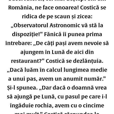
România, ne face onoarea! Costică se
ridica de pe scaun și zicea:
„Observatorul Astronomic vă stă la
dispoziție!” Fănică îi punea prima
întrebare: „De câți pași avem nevoie să
ajungem în Lună de aici din
restaurant?” Costică se dezlănțuia.
„Dacă luăm în calcul lungimea medie
a unui pas, avem un anumit număr.”
Și-l spunea. „Dar dacă o doamnă vrea
să ajungă pe Lună, cu pasul pe care i-l
îngăduie rochia, avem cu o cincime