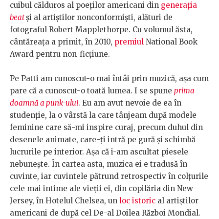
cuibul călduros al poeților americani din
generația
beat
și al artiștilor nonconformiști, alături de
fotograful Robert Mapplethorpe. Cu volumul ăsta,
cântăreața a primit, în 2010,
premiul
National Book
Award pentru non-ficțiune.
Pe Patti am cunoscut-o mai întâi prin muzică, așa cum
pare că a cunoscut-o toată lumea. I se spune
prima
doamnă a punk-ului
. Eu am avut nevoie de ea în
studenție, la o vârstă la care tânjeam după modele
feminine care să-mi inspire curaj, precum duhul din
desenele animate, care-ți intră pe gură și schimbă
lucrurile pe interior. Așa că i-am ascultat piesele
nebunește. În cartea asta, muzica ei e tradusă în
cuvinte, iar cuvintele pătrund retrospectiv în colțurile
cele mai intime ale vieții ei, din copilăria din New
Jersey, în Hotelul Chelsea, un
loc istoric
al artiștilor
americani de după cel De-al Doilea Război Mondial.