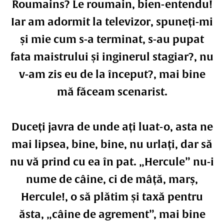
Roumains? Le roumain, bien-entendu!
Iar am adormit la televizor, spuneți-mi
și mie cum s-a terminat, s-au pupat
fata maistrului și inginerul stagiar?, nu
v-am zis eu de la început?, mai bine
mă făceam scenarist.
Duceți javra de unde ați luat-o, asta ne
mai lipsea, bine, bine, nu urlați, dar să
nu vă prind cu ea în pat. „Hercule” nu-i
nume de câine, ci de mâță, marș,
Hercule!, o să plătim și taxă pentru
ăsta, „câine de agrement”, mai bine