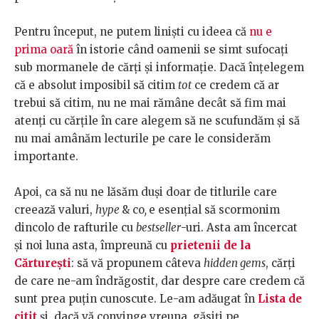
Pentru început, ne putem liniști cu ideea că
nu e
prima oară
în istorie când oamenii se simt sufocați
sub mormanele de cărți și informație. Dacă înțelegem
că e absolut imposibil să citim
tot
ce credem că ar
trebui să citim, nu ne mai rămâne decât să fim mai
atenți cu cărțile în care alegem să ne scufundăm și să
nu mai amânăm lecturile pe care le considerăm
importante.
Apoi, ca să nu ne lăsăm duși doar de titlurile care
creează valuri,
hype
& co
,
e esențial să scormonim
dincolo de rafturile cu
bestseller
-uri. Asta am încercat
și noi luna asta, împreună cu
prietenii de la
Cărturești
: să vă propunem câteva
hidden gems
, cărți
de care ne-am îndrăgostit, dar despre care credem că
sunt prea puțin cunoscute. Le-am adăugat în
Lista de
citit
și, dacă vă convinge vreuna, găsiți pe