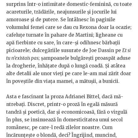
surprins într-o intimitate domestic-feminină, cu toate
acareturile, trădările, neajunsurile și jocurile lui
amoroase și de putere. Se întâlnesc în paginile
volumului femei care se dau cu Rexona doar la ocazie;
cafeluțe turnate în pahare de Martini; ligheane cu
apă fierbinte cu sare, în care-și odihnesc bărbații
picioarele; dulcegăriile susurate de Joe Dassin pe
Et si
tu n’existais pas
; șampoanele bulgărești proaspăt aduse
la drogherie, înhățate după o lungă coadă. Și atâtea
alte detalii ale unor vieți pe care le-am mai zărit doar
în poveștile din viața mamei, a mătușii, a bunicii.
Asta e fascinant la proza Adrianei Bittel, dacă mă-
ntrebați. Discret, printr-o proză în egală măsură
tandră și poetică, dar și economicoasă, fără o virgulă
în plus, se insinuează în domesticitatea unui secol
românesc, pe care-l redă zilelor noastre. Cum
încărunțește o blondă, deci? Îngrijind, muncind,