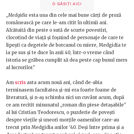
O GĂSIȚI AICI
„
Medgidia
esta una din cele mai bune cărţi de proză
românească pe care le-am citit în ultimii ani.
Alcătuită din peste o sută de scurte povestiri,
clocotind de viaţă şi foşnind de personaje de care te
lipeşti ca degetele de borcanul cu miere, Medgidia te
ia pe sus şi te duce în anii 40, într-o vreme când
istoria se grăbea cumplit să dea peste cap bunul mers
al lucrurilor.”
Am
scris
asta acum nouă ani, când de-abia
terminasem facultatea și-mi era foarte foame de
literatură, și n-aș schimba nici un cuvânt acum, după
ce am recitit minunatul „roman din piese detașabile”
al lui Cristian Teodorescu, o puzderie de povești
despre viețile și uneori morțile oamenilor care-au
trecut prin Medgidia anilor ‘40. Deși între prima și a