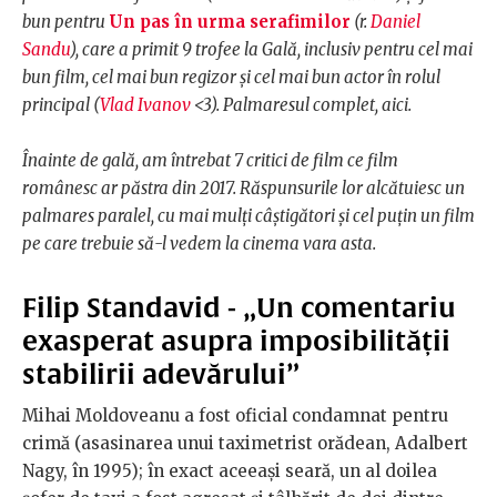
bun pentru
Un pas în urma serafimilor
(r.
Daniel
Sandu
), care a primit 9 trofee la Gală, inclusiv pentru cel mai
bun film, cel mai bun regizor și cel mai bun actor în rolul
principal (
Vlad Ivanov
<3). Palmaresul complet, aici.
Înainte de gală, am întrebat 7 critici de film ce film
românesc ar păstra din 2017. Răspunsurile lor alcătuiesc un
palmares paralel, cu mai mulți câștigători și cel puțin un film
pe care trebuie să-l vedem la cinema vara asta.
Filip Standavid - „U
n comentariu
exasperat asupra imposibilității
stabilirii adevărului”
Mihai Moldoveanu a fost oficial condamnat pentru
crimă (asasinarea unui taximetrist orădean, Adalbert
Nagy, în 1995); în exact aceeași seară, un al doilea