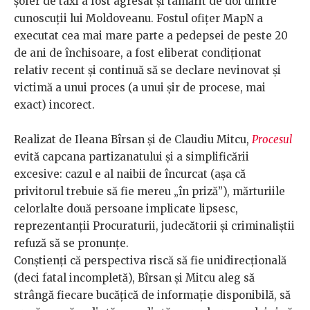
șofer de taxi a fost agresat și tâlhărit de doi dintre
cunoscuții lui Moldoveanu. Fostul ofițer MapN a
executat cea mai mare parte a pedepsei de peste 20
de ani de închisoare, a fost eliberat condiționat
relativ recent și continuă să se declare nevinovat și
victimă a unui proces (a unui șir de procese, mai
exact) incorect.
Realizat de Ileana Bîrsan și de Claudiu Mitcu,
Procesul
evită capcana partizanatului și a simplificării
excesive: cazul e al naibii de încurcat (așa că
privitorul trebuie să fie mereu „în priză”), mărturiile
celorlalte două persoane implicate lipsesc,
reprezentanții Procuraturii, judecătorii și criminaliștii
refuză să se pronunțe.
Conștienți că perspectiva riscă să fie unidirecțională
(deci fatal incompletă), Bîrsan și Mitcu aleg să
strângă fiecare bucățică de informație disponibilă, să