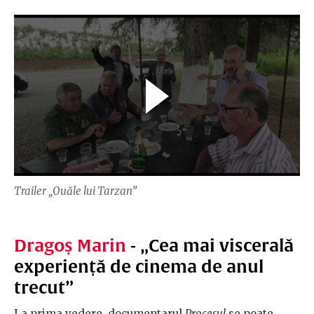
Trailer „Ouăle lui Tarzan”
Dragoș Marin
- „Cea mai viscerală
experiență de cinema de anul
trecut”
La prima vedere, documentarul
Procesul
se poate