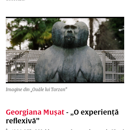
Imagine din „Ouăle lui Tarzan”
Georgiana Mușat
- „O experiență
reflexivă”