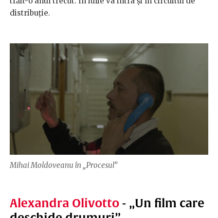
trăit-o anul trecut. În iulie va intra și în circuitul de
distribuție.
Mihai Moldoveanu în „Procesul”
Alexandra Olivotto
- „Un film care
deschide drumuri”