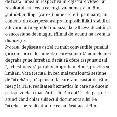
de toată lumea în respectiva înregistrare video, iar
rezultatul este ceea ce englezul numește un film
„mind-bending” (care-ți pune creierii pe moațe), un
comentariu exasperat asupra imposibilității stabilirii
adevărului: imaginile trădează, dar altceva decât încă
o succesiune de imagini (filmul de-acum) nu avem la
dispoziție.
Procesul
depășește astfel cu mult convențiile genului
(oricum, orice documentar care-și merită numele mai
degrabă pune întrebări decât să ofere răspunsuri) și
își chestionează perplex propriile metode, practici și
limitări. Vara trecută, în cea mai tensionată sesiune
de întrebări și răspunsuri la care-am asistat de când
merg la TIFF, realitatea bezmetică în care ne ducem
cu toții zilele a mai sărit – încă o dată! – de pe șine
atunci când chiar subiectul documentarului i-a
întrebat pe realizatori de ce au făcut acest film.