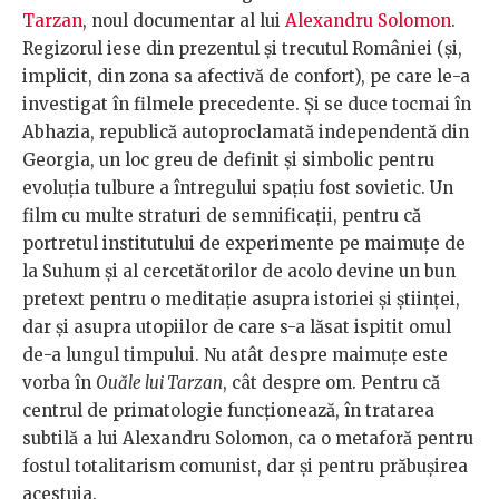
Tarzan
, noul documentar al lui
Alexandru Solomon
.
Regizorul iese din prezentul și trecutul României (și,
implicit, din zona sa afectivă de confort), pe care le-a
investigat în filmele precedente. Și se duce tocmai în
Abhazia, republică autoproclamată independentă din
Georgia, un loc greu de definit și simbolic pentru
evoluția tulbure a întregului spațiu fost sovietic. Un
film cu multe straturi de semnificații, pentru că
portretul institutului de experimente pe maimuţe de
la Suhum și al cercetătorilor de acolo devine un bun
pretext pentru o meditație asupra istoriei și ştiinţei,
dar și asupra utopiilor de care s-a lăsat ispitit omul
de-a lungul timpului. Nu atât despre maimuţe este
vorba în
Ouăle lui Tarzan
, cât despre om. Pentru că
centrul de primatologie funcţionează, în tratarea
subtilă a lui Alexandru Solomon, ca o metaforă pentru
fostul totalitarism comunist, dar și pentru prăbuşirea
acestuia.