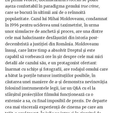
așeza confortabil în paradigma genului
true crime
,
care se bucură în ultimii ani de o reînnoită
popularitate. Cazul lui Mihai Moldoveanu, condamnat
în 1996 pentru uciderea unui taximetrist, în urma
unor simulacre de anchetă și proces, are una dintre
cele mai halucinante desfășurări din istoria post-
decembristă a justiției din România. Moldoveanu
însuși, care între timp a absolvit Dreptul și este
capabil să vorbească ore în șir despre cele mai mici
detalii ale cazului său, e un protagonist ofertant:
înarmat cu schițe și fotografii, are rodajul omului care
a bătut la porțile tuturor instituțiilor posibile, în
căutarea unei maniere de a-și demonstra nevinovăția
folosind instrumentele legii, iar un Q&A cu el la
sfârșitul proiecțiilor filmului funcționează ca o
extensie a sa, cu final imposibil de prezis. De departe
cea mai viscerală experiență de cinema pe care am