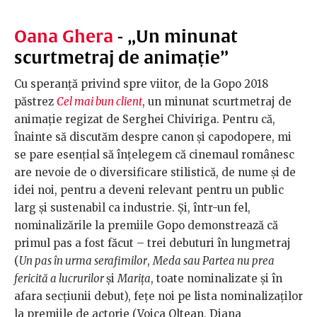
Oana Ghera
- „Un minunat
scurtmetraj de animație”
Cu speranță privind spre viitor, de la Gopo 2018
păstrez
Cel mai bun client
, un minunat scurtmetraj de
animație regizat de Serghei Chiviriga. Pentru că,
înainte să discutăm despre canon și capodopere, mi
se pare esențial să înțelegem că cinemaul românesc
are nevoie de o diversificare stilistică, de nume și de
idei noi, pentru a deveni relevant pentru un public
larg și sustenabil ca industrie. Și, într-un fel,
nominalizările la premiile Gopo demonstrează că
primul pas a fost făcut – trei debuturi în lungmetraj
(
Un pas în urma serafimilor
,
Meda sau Partea nu prea
fericită a lucrurilor
și
Marița
, toate nominalizate și în
afara secțiunii debut), fețe noi pe lista nominalizaților
la premiile de actorie (Voica Oltean, Diana