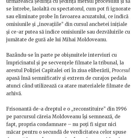
urmărească ședință cu ședință mersul procesului și să
se întrebe, laolaltă cu spectatorul, cum pot fi ignorate
sau eliminate probe în favoarea acuzatului, ce indică
omisiunile și „inovațiile” din cursul anchetei inițiale
și ce-ar putea să indice omisiunile sau dezvăluirile cu
jumătate de gură ale lui Mihai Moldoveanu.
Bazându-se în parte pe obișnuitele interviuri cu
împricinatul și pe secvențele filmate la tribunal, la
arestul Poliției Capitalei ori în ziua eliberării,
Procesul
apasă însă semnificativ și extrem de curajos pedala
atunci când utilizează ca atare materialele filmate de
arhivă.
Frisonantă de-a dreptul e o „reconstituire” din 1996
pe parcursul căreia Moldoveanu își semnează, de
fapt, propria condamnare – nu poți fi sigur nici
măcar pentru o secundă de verdicitatea celor spuse