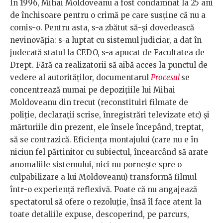
În 1996, Mihai Moldoveanu a fost condamnat la 25 ani
de închisoare pentru o crimă pe care susține că nu a
comis-o. Pentru asta, s-a zbătut să-și dovedească
nevinovăția: s-a luptat cu sistemul judiciar, a dat în
judecată statul la CEDO, s-a apucat de Facultatea de
Drept. Fără ca realizatorii să aibă acces la punctul de
vedere al autorităților, documentarul
Procesul
se
concentrează numai pe depozițiile lui Mihai
Moldoveanu din trecut (reconstituiri filmate de
poliție, declarații scrise, înregistrări televizate etc) și
mărturiile din prezent, ele însele începând, treptat,
să se contrazică. Eficiența montajului (care nu e în
niciun fel părtinitor cu subiectul, încearcând să arate
anomaliile sistemului, nici nu pornește spre o
culpabilizare a lui Moldoveanu) transformă filmul
într-o experiență reflexivă. Poate că nu angajează
spectatorul să ofere o rezoluție, însă îl face atent la
toate detaliile expuse, descoperind, pe parcurs,