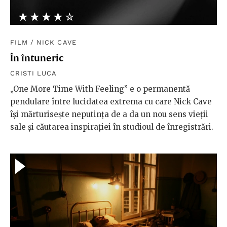
★★★★★
☆☆☆☆☆
FILM
/
NICK CAVE
În întuneric
CRISTI LUCA
„One More Time With Feeling” e o permanentă
pendulare între lucidatea extrema cu care Nick Cave
îşi mărturiseşte neputinţa de a da un nou sens vieţii
sale şi căutarea inspiraţiei în studioul de înregistrări.