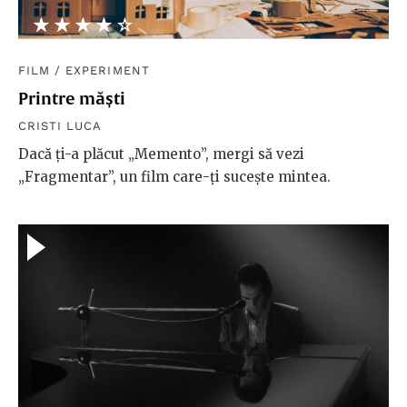
★★★★★
☆☆☆☆☆
FILM
/
EXPERIMENT
Printre măști
CRISTI LUCA
Dacă ți-a plăcut „Memento”, mergi să vezi
„Fragmentar”, un film care-ți sucește mintea.