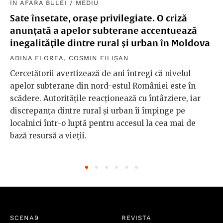
ÎN AFARA BULEI
/
MEDIU
Sate însetate, orașe privilegiate. O criză
anunțată a apelor subterane accentuează
inegalitățile dintre rural și urban în Moldova
ADINA FLOREA
,
COSMIN FILIȘAN
Cercetătorii avertizează de ani întregi că nivelul
apelor subterane din nord-estul României este în
scădere. Autoritățile reacționează cu întârziere, iar
discrepanța dintre rural și urban îi împinge pe
localnici într-o luptă pentru accesul la cea mai de
bază resursă a vieții.
SCENA9
REVISTA