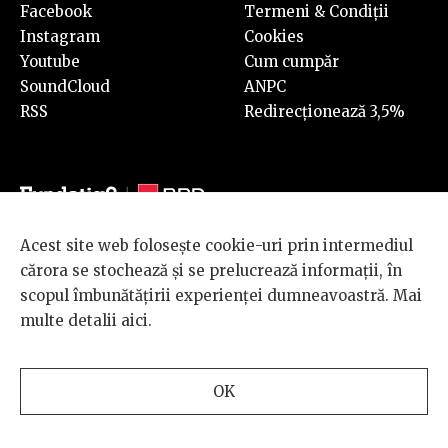
Facebook
Termeni & Condiții
Instagram
Cookies
Youtube
Cum cumpăr
SoundCloud
ANPC
RSS
Redirecționează 3,5%
Acest site web folosește cookie-uri prin intermediul
© 2026 BRD Groupe Société Générale, toate drepturile rezervate.
cărora se stochează și se prelucrează informații, în
Scena 9 este un proiect sustinut de
BRD GROUPE SOCIÉTÉ
scopul îmbunătățirii experienței dumneavoastră. Mai
GÉNÉRALE
.
multe detalii
aici
.
Design and development
OK
by
INTERKORP