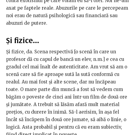
conta exotismul pe care voiam eu să-l ofer. Noi ne-am
axat pe faptele reale. Abuzurile pe care le percepeam
noi erau de natură psihologică sau financiară sau
abuzuri de putere.
Și fizice...
Și fizice, da. Scena respectivă [o scenă în care un
profesor dă cu capul de bancă un elev, n.m.] e cea cu
gradul cel mai înalt de autenticitate. Am vrut să am o
scenă care să fie aproape sută la sută conformă cu
realul. Au mai fost și alte scene, dar nu încăpeau
toate. O mare parte din muncă a fost să vedem cum
băgăm o poveste de cinci ani într-un film de două ore
și jumătate. A trebuit să lăsăm afară mult material
prețios, cu durere în inimă. Să-l aerisim, în așa fel
încât să încăpem în două ore jumate, să aibă o linie, o
logică. Asta probabil și pentru că eu eram subiectiv,
fiind direct implicat în poveste.