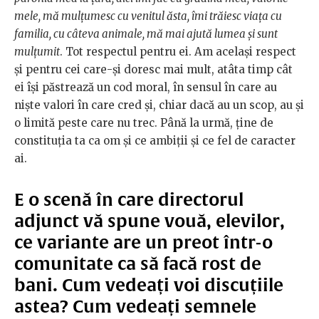
mele, mă mulțumesc cu venitul ăsta, îmi trăiesc viața cu
familia, cu câteva animale, mă mai ajută lumea și sunt
mulțumit
. Tot respectul pentru ei. Am același respect
și pentru cei care-și doresc mai mult, atâta timp cât
ei își păstrează un cod moral, în sensul în care au
niște valori în care cred și, chiar dacă au un scop, au și
o limită peste care nu trec. Până la urmă, ține de
constituția ta ca om și ce ambiții și ce fel de caracter
ai.
E o scenă în care directorul
adjunct vă spune vouă, elevilor,
ce variante are un preot într-o
comunitate ca să facă rost de
bani. Cum vedeați voi discuțiile
astea? Cum vedeați semnele