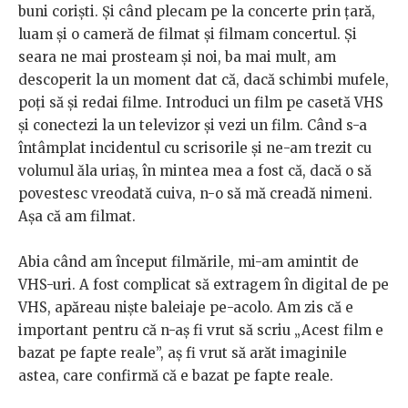
buni coriști. Și când plecam pe la concerte prin țară,
luam și o cameră de filmat și filmam concertul. Și
seara ne mai prosteam și noi, ba mai mult, am
descoperit la un moment dat că, dacă schimbi mufele,
poți să și redai filme. Introduci un film pe casetă VHS
și conectezi la un televizor și vezi un film. Când s-a
întâmplat incidentul cu scrisorile și ne-am trezit cu
volumul ăla uriaș, în mintea mea a fost că, dacă o să
povestesc vreodată cuiva, n-o să mă creadă nimeni.
Așa că am filmat.
Abia când am început filmările, mi-am amintit de
VHS-uri. A fost complicat să extragem în digital de pe
VHS, apăreau niște baleiaje pe-acolo. Am zis că e
important pentru că n-aș fi vrut să scriu „Acest film e
bazat pe fapte reale”, aș fi vrut să arăt imaginile
astea, care confirmă că e bazat pe fapte reale.