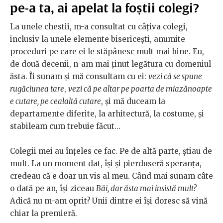
pe-a ta, ai apelat la foștii colegi?
La unele chestii, m-a consultat cu câțiva colegi,
inclusiv la unele elemente bisericești, anumite
proceduri pe care ei le stăpânesc mult mai bine. Eu,
de două decenii, n-am mai ținut legătura cu domeniul
ăsta. Îi sunam și mă consultam cu ei:
vezi că se spune
rugăciunea tare
,
vezi că pe altar pe poarta de miazănoapte
e cutare, pe cealaltă cutare
, și mă duceam la
departamente diferite, la arhitectură, la costume, și
stabileam cum trebuie făcut...
Colegii mei au înțeles ce fac. Pe de altă parte, știau de
mult. La un moment dat, își și pierduseră speranța,
credeau că e doar un vis al meu. Când mai sunam câte
o dată pe an, își ziceau
Băi, dar ăsta mai insistă mult?
Adică nu m-am oprit? Unii dintre ei își doresc să vină
chiar la premieră.