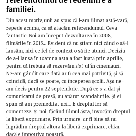
familiei.
Din acest motiv, unii au spus că l-am filmat astă-vară,
repede acuma, ca să atacăm referendumul. Ceva
fantastic. Noi am început dezvoltarea în 2008,
filmările în 2015... Evident că nu știam nici când o să-l
lansăm, nici ce fel de context o să fie atunci. Decizia
de a-l lansa în toamna asta a fost luată prin aprilie,
pentru că trebuia să rezervăm
slot
-ul în cinemauri.
Ne-am gândit care dată ar fi cea mai potrivită, și să
coincidă, dacă se poate, cu începerea școlii. Așa ne-
am decis pentru 22 septembrie. După ce s-a dat și
comunicatul de presă, au apărut scandalurile. Și ei
spun că am premeditat noi... E dreptul lor să
comenteze. Și noi, făcând filmul ăsta, invocăm dreptul
la liberă exprimare. Prin urmare, ar fi bine să nu
îngrădim dreptul altora la liberă exprimare, chiar
dacă e împotriva noastră.