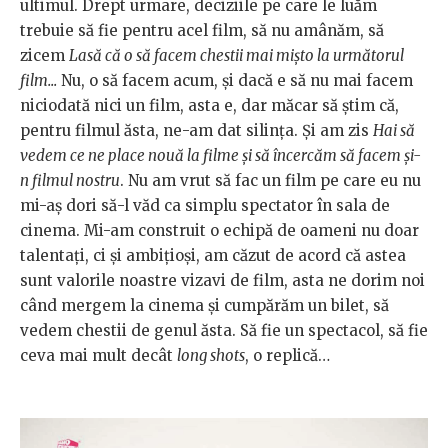
ultimul. Drept urmare, deciziile pe care le luăm
trebuie să fie pentru acel film, să nu amânăm, să
zicem
Lasă că o să facem chestii mai mișto la următorul
film...
Nu, o să facem acum, și dacă e să nu mai facem
niciodată nici un film, asta e, dar măcar să știm că,
pentru filmul ăsta, ne-am dat silința. Și am zis
Hai să
vedem ce ne place nouă la filme și să încercăm să facem și-
n filmul nostru
. Nu am vrut să fac un film pe care eu nu
mi-aș dori să-l văd ca simplu spectator în sala de
cinema. Mi-am construit o echipă de oameni nu doar
talentați, ci și ambițioși, am căzut de acord că astea
sunt valorile noastre vizavi de film, asta ne dorim noi
când mergem la cinema și cumpărăm un bilet, să
vedem chestii de genul ăsta. Să fie un spectacol, să fie
ceva mai mult decât
long shots
, o replică…