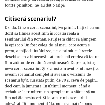
foarte primitori, ne-au dat o aripă...
Citiseră scenariul?
Da, da. Cine a cerut scenariul, l-a primit. Inițial, eu am
dorit să filmez acest film în locația reală a
seminarului din Roman. Reușisem chiar să ajungem
la episcop. Un fost coleg de-al meu, care acum e
preot, a mijlocit întâlnirea, ne-a primit cu brațele
deschise, m-a binecuvântat, probabil credea că fac un
film ziditor de credință creștinească. Dup-aia, totuși,
ne-a cerut scenariul. Și aici noi am avut o intersecție:
aveam scenariul complet și aveam o versiune de
scenariu
light
, curățată puțin, de 70 și ceva de pagini,
deci cam la jumătate. În ultimul moment, când a
trebuit să le trimitem, un apropiat m-a sfătuit să nu
fim noi ăia nesinceri. Și le-am trimis scenariul
adevărat. Din momentul ăla, nu mi-a mai răspuns