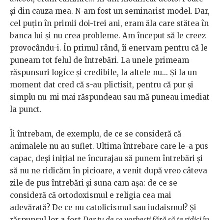
și din cauza mea. N-am fost un seminarist model. Dar,
cel puțin în primii doi-trei ani, eram ăla care stătea în
banca lui și nu crea probleme. Am început să le creez
provocându-i. În primul rând, îi enervam pentru că le
puneam tot felul de întrebări. La unele primeam
răspunsuri logice și credibile, la altele nu... Și la un
moment dat cred că s-au plictisit, pentru că pur și
simplu nu-mi mai răspundeau sau mă puneau imediat
la punct.
Îi întrebam, de exemplu, de ce se consideră că
animalele nu au suflet. Ultima întrebare care le-a pus
capac, deși inițial ne încurajau să punem întrebări și
să nu ne ridicăm în picioare, a venit după vreo câteva
zile de pus întrebări și suna cam așa: de ce se
consideră că ortodoxismul e religia cea mai
adevărată? De ce nu catolicismul sau iudaismul? Și
răspunsul lor a fost
Dar tu de ce vorbești fără să te ridici în