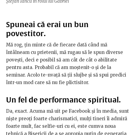
Ștefan Iancu în rolul lui Gabriel
Spuneai că erai un bun
povestitor.
Mă rog, țin minte că de fiecare dată când mă
întâlneam cu prietenii, mă rugau să le spun diverse
povești, deci e posibil să am cât de cât o abilitate
pentru asta. Probabil că am moștenit-o și de la
seminar. Acolo te-nvață să ții slujbe și să spui predici
într-un mod care să nu fie plictisitor.
Un fel de performance spiritual.
Da, exact. Acuma mă uit pe Facebook și în media, sunt
niște preoți foarte charismatici, mulți tineri îi admiră
foarte mult, fac selfie-uri cu ei, este cumva noua
tehnică a Bisericii de a se apropia puțin de generația