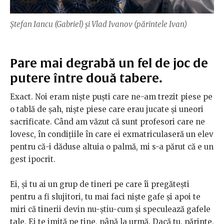
Ștefan Iancu (Gabriel) și Vlad Ivanov (părintele Ivan)
Pare mai degrabă un fel de joc de
putere între două tabere.
Exact. Noi eram niște puști care ne-am trezit piese pe
o tablă de șah, niște piese care erau jucate și uneori
sacrificate. Când am văzut că sunt profesori care ne
lovesc, în condițiile în care ei exmatriculaseră un elev
pentru că-i dăduse altuia o palmă, mi s-a părut că e un
gest ipocrit.
Ei, și tu ai un grup de tineri pe care îi pregătești
pentru a fi slujitori, tu mai faci niște gafe și apoi te
miri că tinerii devin nu-știu-cum și speculează gafele
tale. Ei te imită pe tine, până la urmă. Dacă tu, părinte,