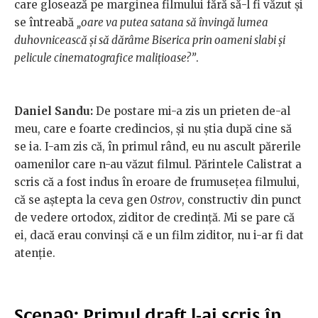
care glosează pe marginea filmului fără să-l fi văzut și
se întreabă
„oare va putea satana să învingă lumea
duhovnicească și să dărâme Biserica prin oameni slabi și
pelicule cinematografice malițioase?”
.
Daniel Sandu:
De postare mi-a zis un prieten de-al
meu, care e foarte credincios, și nu știa după cine să
se ia. I-am zis că, în primul rând, eu nu ascult părerile
oamenilor care n-au văzut filmul. Părintele Calistrat a
scris că a fost indus în eroare de frumusețea filmului,
că se aștepta la ceva gen
Ostrov
, constructiv din punct
de vedere ortodox, ziditor de credință. Mi se pare că
ei, dacă erau convinși că e un film ziditor, nu i-ar fi dat
atenție.
Scena9: Primul draft l-ai scris în