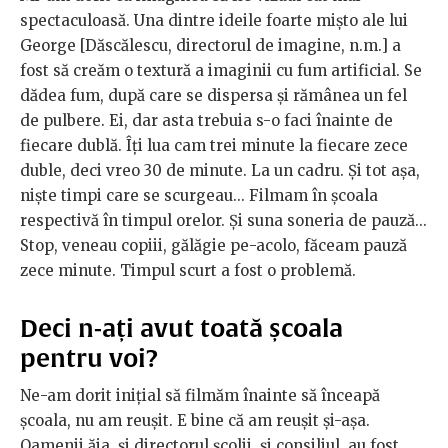
spectaculoasă. Una dintre ideile foarte mișto ale lui
George [Dăscălescu, directorul de imagine, n.m.] a
fost să creăm o textură a imaginii cu fum artificial. Se
dădea fum, după care se dispersa și rămânea un fel
de pulbere. Ei, dar asta trebuia s-o faci înainte de
fiecare dublă. Îți lua cam trei minute la fiecare zece
duble, deci vreo 30 de minute. La un cadru. Și tot așa,
niște timpi care se scurgeau... Filmam în școala
respectivă în timpul orelor. Și suna soneria de pauză...
Stop, veneau copiii, gălăgie pe-acolo, făceam pauză
zece minute. Timpul scurt a fost o problemă.
Deci n-ați avut toată școala
pentru voi?
Ne-am dorit inițial să filmăm înainte să înceapă
școala, nu am reușit. E bine că am reușit și-așa.
Oamenii ăia, și directorul școlii, și consiliul, au fost