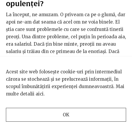
opulenței?
La început, ne amuzam. O priveam ca pe o glumă, dar
apoi ne-am dat seama că acel om ne voia binele. El
știa care sunt problemele cu care se confruntă tinerii
preoți. Una dintre probleme, cel puțin în perioada aia,
era salariul. Dacă țin bine minte, preoții nu aveau
salariu și trăiau din ce primeau de la enoriași. Dacă
aveai o parohie săracă cu o sută de enoriași care
veneau din când în când la biserică, era cam nasol.
Acest site web folosește cookie-uri prin intermediul
Pentru că efectiv nu aveai din ce trăi. Și atunci,
cărora se stochează și se prelucrează informații, în
oamenii, ca să supraviețuiască, căutau tot felul de
scopul îmbunătățirii experienței dumneavoastră. Mai
mici ciupeli. Una dintre ele era refacerea bisericii. În
multe detalii
aici
.
legătura cu asta, a fost un mare scandal. Unii preoți
au vândut icoane vechi de sute de ani care erau în
biserica lor și care erau de patrimoniu pe motiv că
OK
erau vechi și mâncate de carii. Ce s-a întâmplat cu
ele? Ei spun că le-au ars, dar piața neagră duduia. În