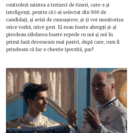
controlezi mintea a treizeci de tineri, care-s și
inteligenți, pentru că i-ai selectat din 900 de
candidați, și avizi de cunoaștere, și-ți vor monitoriza
orice vorbă, orice gest. Ei erau foarte abrupți și-și
pierdeau răbdarea foarte repede cu noi și noi în
primă fază deveneam mai pasivi, după care, cum îi
prindeam că fac o chestie ipocrită, pac!