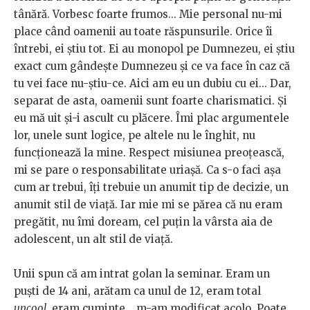
tânără. Vorbesc foarte frumos... Mie personal nu-mi
place când oamenii au toate răspunsurile. Orice îi
întrebi, ei știu tot. Ei au monopol pe Dumnezeu, ei știu
exact cum gândește Dumnezeu și ce va face în caz că
tu vei face nu-știu-ce. Aici am eu un dubiu cu ei... Dar,
separat de asta, oamenii sunt foarte charismatici. Și
eu mă uit și-i ascult cu plăcere. Îmi plac argumentele
lor, unele sunt logice, pe altele nu le înghit, nu
funcționează la mine. Respect misiunea preoțească,
mi se pare o responsabilitate uriașă. Ca s-o faci așa
cum ar trebui, îți trebuie un anumit tip de decizie, un
anumit stil de viață. Iar mie mi se părea că nu eram
pregătit, nu îmi doream, cel puțin la vârsta aia de
adolescent, un alt stil de viață.
Unii spun că am intrat golan la seminar. Eram un
puști de 14 ani, arătam ca unul de 12, eram total
uncool
, eram cuminte... m-am modificat acolo. Poate