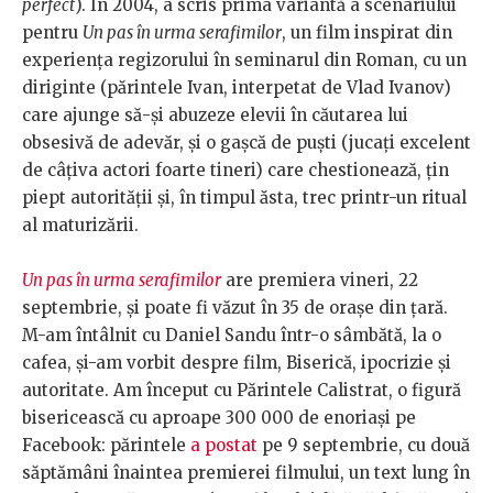
perfect
). În 2004, a scris prima variantă a scenariului
pentru
Un pas în urma serafimilor
, un film inspirat din
experiența regizorului în seminarul din Roman, cu un
diriginte (părintele Ivan, interpetat de Vlad Ivanov)
care ajunge să-și abuzeze elevii în căutarea lui
obsesivă de adevăr, și o gașcă de puști (jucați excelent
de câțiva actori foarte tineri) care chestionează, țin
piept autorității și, în timpul ăsta, trec printr-un ritual
al maturizării.
Un pas în urma serafimilor
are premiera vineri, 22
septembrie, și poate fi văzut în 35 de orașe din țară.
M-am întâlnit cu Daniel Sandu într-o sâmbătă, la o
cafea, și-am vorbit despre film, Biserică, ipocrizie și
autoritate. Am început cu Părintele Calistrat, o figură
bisericească cu aproape 300 000 de enoriași pe
Facebook: părintele
a postat
pe 9 septembrie, cu două
săptămâni înaintea premierei filmului, un text lung în