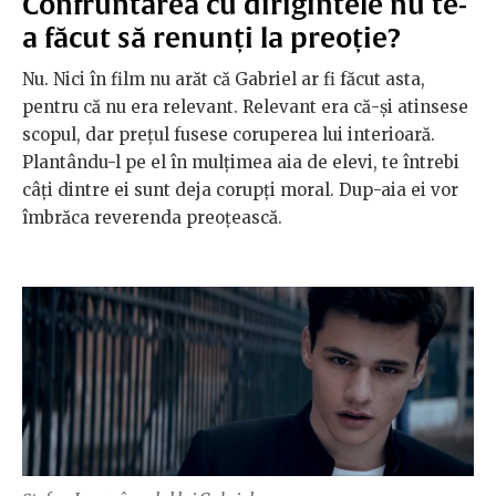
Confruntarea cu dirigintele nu te-
a făcut să renunți la preoție?
Nu. Nici în film nu arăt că Gabriel ar fi făcut asta,
pentru că nu era relevant. Relevant era că-și atinsese
scopul, dar prețul fusese coruperea lui interioară.
Plantându-l pe el în mulțimea aia de elevi, te întrebi
câți dintre ei sunt deja corupți moral. Dup-aia ei vor
îmbrăca reverenda preoțească.