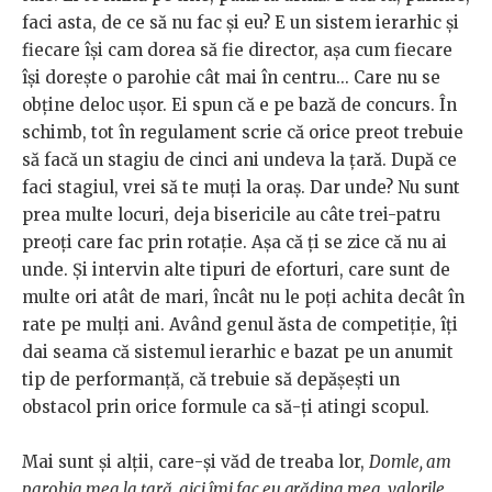
faci asta, de ce să nu fac și eu? E un sistem ierarhic și
fiecare își cam dorea să fie director, așa cum fiecare
își dorește o parohie cât mai în centru... Care nu se
obține deloc ușor. Ei spun că e pe bază de concurs. În
schimb, tot în regulament scrie că orice preot trebuie
să facă un stagiu de cinci ani undeva la țară. După ce
faci stagiul, vrei să te muți la oraș. Dar unde? Nu sunt
prea multe locuri, deja bisericile au câte trei-patru
preoți care fac prin rotație. Așa că ți se zice că nu ai
unde. Și intervin alte tipuri de eforturi, care sunt de
multe ori atât de mari, încât nu le poți achita decât în
rate pe mulți ani. Având genul ăsta de competiție, îți
dai seama că sistemul ierarhic e bazat pe un anumit
tip de performanță, că trebuie să depășești un
obstacol prin orice formule ca să-ți atingi scopul.
Mai sunt și alții, care-și văd de treaba lor,
Domle, am
parohia mea la țară, aici îmi fac eu grădina mea, valorile