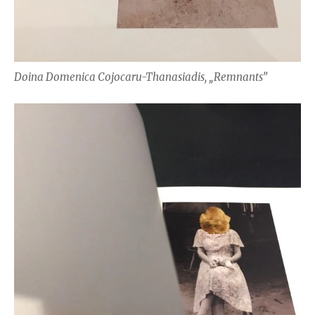
Doina Domenica Cojocaru-Thanasiadis, „Remnants”