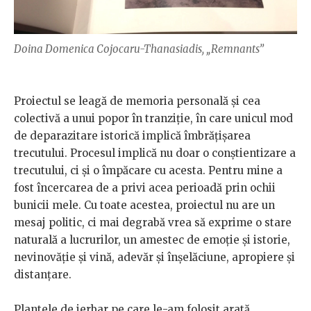
Doina Domenica Cojocaru-Thanasiadis, „Remnants”
Proiectul se leagă de memoria personală și cea
colectivă a unui popor în tranziție, în care unicul mod
de deparazitare istorică implică îmbrățișarea
trecutului. Procesul implică nu doar o conștientizare a
trecutului, ci și o împăcare cu acesta. Pentru mine a
fost încercarea de a privi acea perioadă prin ochii
bunicii mele. Cu toate acestea, proiectul nu are un
mesaj politic, ci mai degrabă vrea să exprime o stare
naturală a lucrurilor, un amestec de emoție și istorie,
nevinovăție și vină, adevăr și înșelăciune, apropiere și
distanțare.
Plantele de ierbar pe care le-am folosit arată