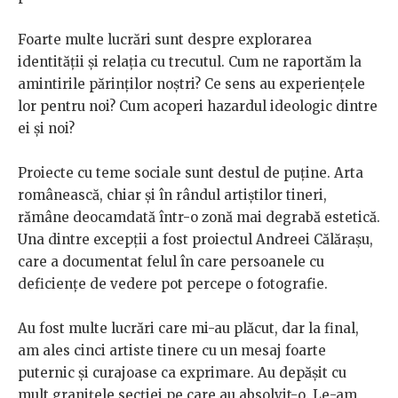
Foarte multe lucrări sunt despre explorarea
identității și relația cu trecutul. Cum ne raportăm la
amintirile părinților noștri? Ce sens au experiențele
lor pentru noi? Cum acoperi hazardul ideologic dintre
ei și noi?
Proiecte cu teme sociale sunt destul de puține. Arta
românească, chiar și în rândul artiștilor tineri,
rămâne deocamdată într-o zonă mai degrabă estetică.
Una dintre excepții a fost proiectul Andreei Călărașu,
care a documentat felul în care persoanele cu
deficiențe de vedere pot percepe o fotografie.
Au fost multe lucrări care mi-au plăcut, dar la final,
am ales cinci artiste tinere cu un mesaj foarte
puternic și curajoase ca exprimare. Au depășit cu
mult granițele secției pe care au absolvit-o. Le-am