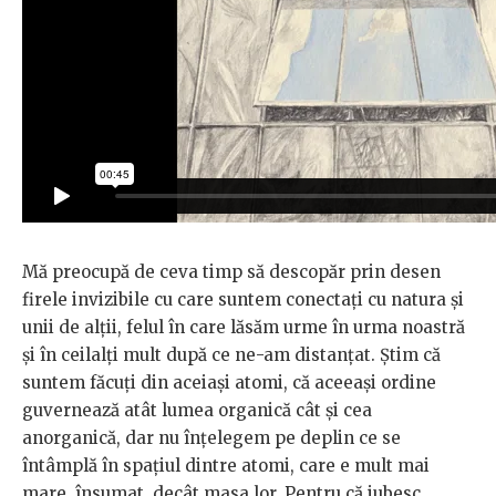
Mă preocupă de ceva timp să descopăr prin desen
firele invizibile cu care suntem conectați cu natura și
unii de alții, felul în care lăsăm urme în urma noastră
și în ceilalți mult după ce ne-am distanțat. Știm că
suntem făcuți din aceiași atomi, că aceeași ordine
guvernează atât lumea organică cât și cea
anorganică, dar nu înțelegem pe deplin ce se
întâmplă în spațiul dintre atomi, care e mult mai
mare, însumat, decât masa lor. Pentru că iubesc