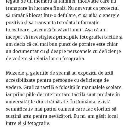
legată de un membru al familiei, motivație care nu
transpare în lucrarea finală. Nu am vrut ca proiectul
să rămână blocat într-o defulare, ci să aibă o energie
pozitivă și să transmită totodată informație
folositoare, „ascunsă în văzul lumii”. Așa că am
început să investighez principiile fotografiei tactile și
am decis că cel mai bun punct de pornire este chiar
un documentar cu și despre persoanele cu deficiențe
de vedere și relația lor cu fotografia.
Muzeele și galeriile de seamă au expoziții de artă
accesibilizate pentru persoane cu deficiențe de
vedere. Grafica tactilă e folosită în manualele școlare,
iar principiile de interpretare tactilă sunt predate în
universitățile din străinătate. În România, există
semnificativ mai puțini oameni care fac eforturi să
susțină arta pentru nevăzători. Eu mi-am găsit locul
între ei și fotografie.