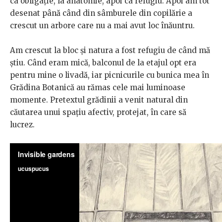
ca obligație, la anatomie, apoi ca refugiu. Apoi am tot
desenat până când din sâmburele din copilărie a
crescut un arbore care nu a mai avut loc înăuntru.
Am crescut la bloc și natura a fost refugiu de când mă
știu. Când eram mică, balconul de la etajul opt era
pentru mine o livadă, iar picnicurile cu bunica mea în
Grădina Botanică au rămas cele mai luminoase
momente. Pretextul grădinii a venit natural din
căutarea unui spațiu afectiv, protejat, în care să
lucrez.