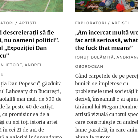
ATORI
/
ARTIȘTI
EXPLORATORI
/
ARTIȘTI
i descreieraţii să fie
„Am încercat multă vr
i, nu oameni politici”.
fac artă serioasă, wha
ul „Expoziţiei Dan
the fuck that means”
cu”
IONUȚ DULĂMIȚĂ
,
ANDRIAN
AN IFTODE
,
ANDREI
OBOROCEAN
RU
Când carpetele de pe pereţ
ţia Dan Popescu”, găzduită
bunicii se împletesc cu
tul Lahovary din București,
problemele unei societăţi î
aolaltă mai mult de 500 de
derivă, înseamnă c-ai ajun
de la peste 40 de artiști
tărâmul lui Megan Domine
 cu promisiunea de a
artistă vizuală cu totul spec
i cu noi toţi istoria artei
care construieşte cu andrel
 în cei 21 de ani de
lume paralelă, în care ani
ță a galeriei independente
ajung la putere.