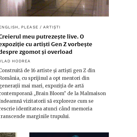
ENGLISH, PLEASE
/
ARTIȘTI
Creierul meu putrezește live. O
expoziție cu artiști Gen Z vorbește
despre zgomot și overload
VLAD HODREA
Construită de 16 artiste și artiști gen Z din
România, cu sprijinul a opt mentori din
generații mai mari, expoziția de artă
contemporană „Brain Bloom” de la Malmaison
îndeamnă vizitatorii să exploreze cum se
rescrie identitatea atunci când memoria
transcende marginile trupului.