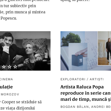
Un tur subiectiv prin
ie, prin munca și mintea
 Popescu.
★★★★
☆☆☆☆
CINEMA
EXPLORATORI
/
ARTIȘTI
ulație
Artista Raluca Popa
reproduce în serie cant
R MOROZOV
mari de timp, muncă și
 Cooper se străduie să
BOGDAN BĂLAN
,
ANDREI B
ze viața dirijorului