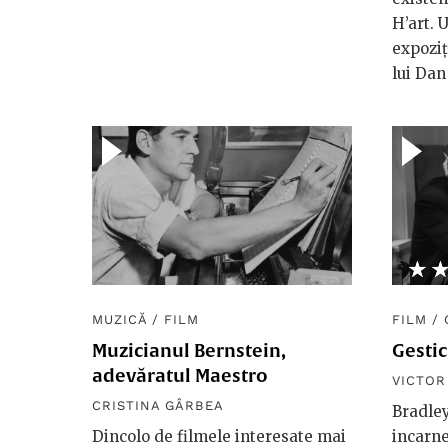
H’art. 
expoziț
lui Dan
★
☆
MUZICĂ
/
FILM
FILM
/
Muzicianul Bernstein,
Gestic
adevăratul Maestro
VICTO
CRISTINA GÂRBEA
Bradley
Dincolo de filmele interesate mai
incarne