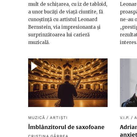
mult de schițarea, cu iz de tabloid,
Leonard
a unor bucăți de viață ciuntite, fă
proaspă
cunoștință cu artistul Leonard
ne-au o
Bernstein, via impresionanta și
„presti
surprinzătoarea lui carieră
rezulta
muzicală.
interes
MUZICĂ
/
ARTIȘTI
V.I.P.
/
A
Îmblânzitorul de saxofoane
Adria
anxiet
CRISTINA GÂRBEA