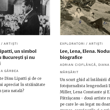
/
ARTIȘTI
EXPLORATORI
/
ARTIȘTI
ipatti, un simbol
Lee, Lena, Elena. Nodu
 București și nu
biografice
i
ADRIAN CIOFLÂNCĂ
,
DIANA
NA GÂRBEA
MĂRGĂRIT
te Dinu Lipatti și de ce
Un scurt ghid al întâlnirii 
i apreciat în străinătate
fotojurnalista lengendară 
n țara natală?
Miller, Lena Constante și 
Pătrășcanu - două artiste 
pe care le-au legat nu doar