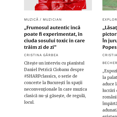
MUZICĂ
/
MUZICIAN
EXPLOR
„Frumosul autentic încă
„Lăsaţ
poate fi experimentat, în
pictor
ciuda sosului toxic în care
În jur
trăim zi de zi”
Popes
CRISTINA GÂRBEA
CRISTI
Citește un interviu cu pianistul
BECHE
Daniel Petrică Ciobanu despre
„Expozi
#SHARPclassics, o serie de
la pala
concerte la București în spații
aduce l
neconvenționale în care muzica
lucrări 
clasică nu-și găsește, de regulă,
români,
locul.
împărtăş
adunată
existen