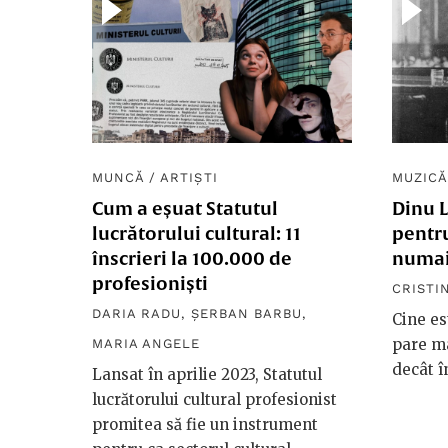
MUNCĂ
/
ARTIȘTI
MUZICĂ
Cum a eșuat Statutul
Dinu L
lucrătorului cultural: 11
pentru
înscrieri la 100.000 de
numa
profesioniști
CRISTI
DARIA RADU
,
ȘERBAN BARBU
,
Cine es
pare ma
MARIA ANGELE
decât î
Lansat în aprilie 2023, Statutul
lucrătorului cultural profesionist
promitea să fie un instrument