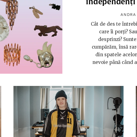
independenți 
ANDRA
Cât de des te întreb
care îi porți? Sa
desprinzi? Suntem
cumpărăm, însă rareo
din spatele acelor
nevoie până când ac