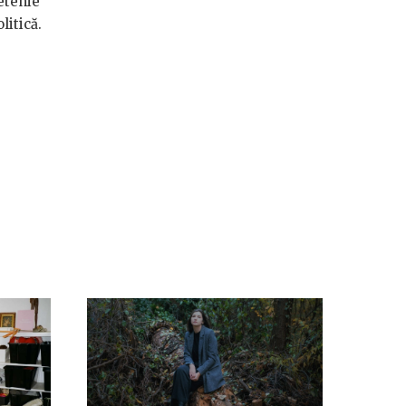
etenie
litică.