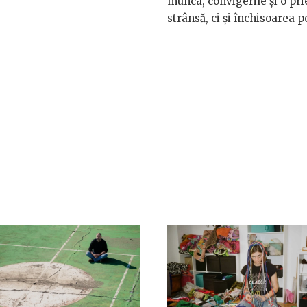
munca, convigerile și o pri
strânsă, ci și închisoarea po