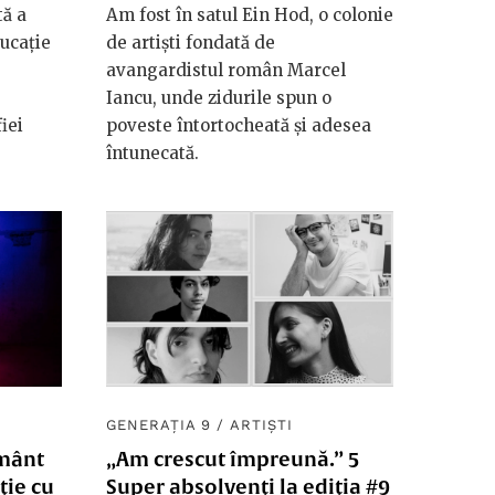
tă a
Am fost în satul Ein Hod, o colonie
ducație
de artiști fondată de
avangardistul român Marcel
Iancu, unde zidurile spun o
iei
poveste întortocheată și adesea
întunecată.
GENERAȚIA 9
/
ARTIȘTI
ământ
„Am crescut împreună.” 5
ție cu
Super absolvenți la ediția #9