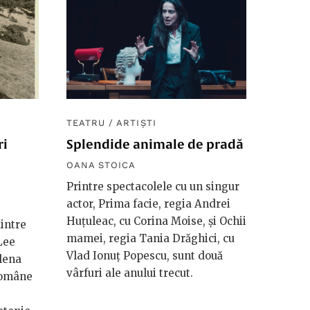
TEATRU
/
ARTIȘTI
ri
Splendide animale de pradă
OANA STOICA
Printre spectacolele cu un singur
actor, Prima facie, regia Andrei
Huțuleac, cu Corina Moise, și Ochii
dintre
mamei, regia Tania Drăghici, cu
Lee
Vlad Ionuț Popescu, sunt două
Elena
vârfuri ale anului trecut.
române