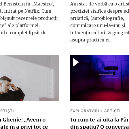
 Bernstein în „Maestro”,
Am stat de vorbă cu o artis
t intrat pe Netflix. Cum
preciziei sisifice despre e
bișnuit recentele producții
artistică, (auto)biografie,
ge” ale platformei,
comunicare unu-la-unu și
tul e complet lipsit de
influența culturii & geograf
.
asupra practicii ei.
RTIȘTI
EXPLORATORI
/
ARTIȘTI
n Ghenie: „Avem o
Tu cum te-ai uita la P
ate în a privi tot ce
din spațiu? O conversa