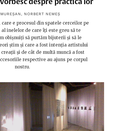
vorbesc despre practica lor
 MUREȘAN
,
NORBERT NEMEȘ
i care e procesul din spatele cerceilor pe
u al inelelor de care îți este greu să te
 obișnuiți să purtăm bijuterii și să le
ri știm și care a fost intenția artistului
 creații și de cât de multă muncă a fost
cesoriile respective au ajuns pe corpul
nostru.