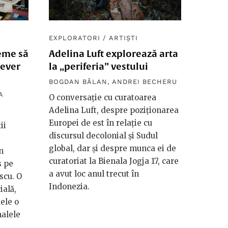
EXPLORATORI
/
ARTIȘTI
eme să
Adelina Luft explorează arta
tever
la „periferia” vestului
BOGDAN BĂLAN
,
ANDREI BECHERU
A
O conversație cu curatoarea
Adelina Luft, despre poziționarea
Europei de est în relație cu
ii
discursul decolonial și Sudul
global, dar și despre munca ei de
n
curatoriat la Bienala Jogja 17, care
s pe
a avut loc anul trecut în
scu. O
Indonezia.
ială,
ele o
malele