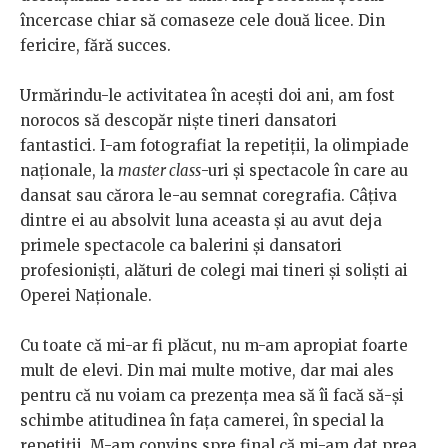
încercase chiar să comaseze cele două licee. Din
fericire, fără succes.
Urmărindu-le activitatea în acești doi ani, am fost
norocos să descopăr niște tineri dansatori
fantastici. I-am fotografiat la repetiții, la olimpiade
naționale, la
master class
-uri și spectacole în care au
dansat sau cărora le-au semnat coregrafia. Câțiva
dintre ei au absolvit luna aceasta și au avut deja
primele spectacole ca balerini și dansatori
profesioniști, alături de colegi mai tineri și soliști ai
Operei Naționale.
Cu toate că mi-ar fi plăcut, nu m-am apropiat foarte
mult de elevi. Din mai multe motive, dar mai ales
pentru că nu voiam ca prezența mea să îi facă să-și
schimbe atitudinea în fața camerei, în special la
repetiții. M-am convins spre final că mi-am dat prea