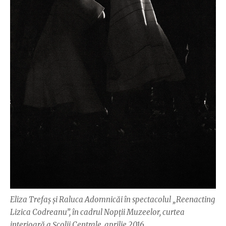
Eliza Trefaș și Raluca Adomnicăi în spectacolul „Reenacting
Lizica Codreanu”, în cadrul Nopții Muzeelor, curtea
interioară a Școlii Centrale, aprilie 2016