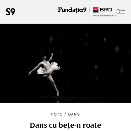
FOTO
/
DANS
Dans cu bețe-n roate