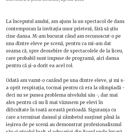
La începutul anului, am ajuns la un spectacol de dans
contemporan la invitația unor prieteni, fără să știu
cine dansa. M-am bucurat când am recunoscut-o pe
una dintre eleve pe scenă, pentru ca mi-am dat
seama că, spre deosebire de spectacolele de la liceu,
care probabil sunt impuse de programă, aici dansa
pentru că și-a dorit ea acel rol.
Odată am vazut-o cazând pe una dintre eleve, și mi s-
a oprit respirația, tocmai pentru că era la olimpiadă -
deci nu se punea problema nivelului său -, dar mai
ales pentru că nu îi mai văzusem pe elevi în
dificultate în toată această perioadă. Siguranța cu
care a terminat dansul și zâmbetul susținut până la
ieșirea de pe scenă au demonstrat profesionalismul
său și nivelul înalt al educației din liceul unde învață.