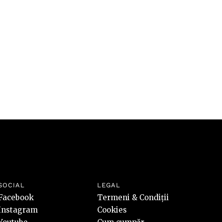
riscuri
SOCIAL
LEGAL
Facebook
Termeni & Condiții
Instagram
Cookies