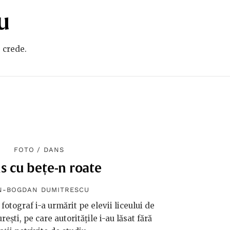
u
e crede.
FOTO
/
DANS
s cu bețe-n roate
N-BOGDAN DUMITRESCU
fotograf i-a urmărit pe elevii liceului de
ești, pe care autoritățile i-au lăsat fără