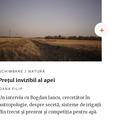
SCHIMBARE
/
NATURĂ
SCHIM
Prețul invizibil al apei
Diplom
macro
OANA FILIP
OANA F
Un interviu cu Bogdan Iancu, cercetător în
antropologie, despre secetă, sisteme de irigații
Håkan 
din trecut și prezent și competiția pentru apă.
vorbeșt
vreme 
valori