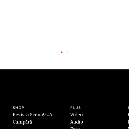
SHOP
PLUS
Revista Scena9 #7
Video
Cumpără
Audio