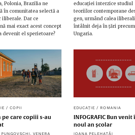
, Polonia, Brazilia ne
educației interzice studiul
ă în comunitatea selectă a
teoriilor contemporane de
r iliberale. Dar ce
gen, urmând calea iliberal
nă mai exact acest concept
întâlnit deja în țări precum
a devenit el sperietoare?
Ungaria.
IE
/
COPII
EDUCAȚIE
/
ROMANIA
 pe care copiii s-au
INFOGRAFIC Bun venit 
at
noul an școlar
 PUNGOVSCHI
,
VENERA
IOANA PELEHATĂI