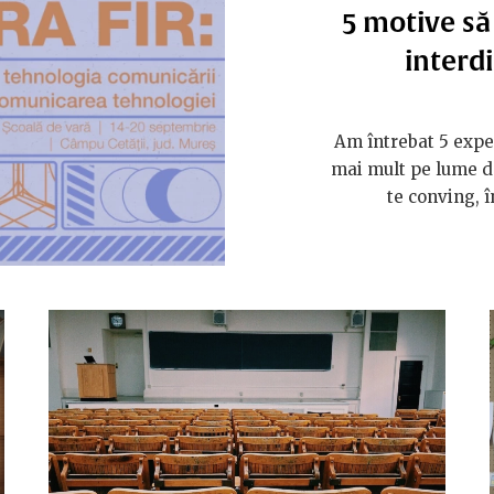
5 motive să
interd
Am întrebat 5 experț
mai mult pe lume de
te conving, î