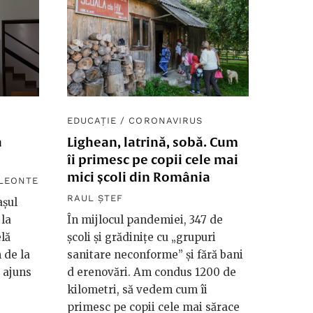
EDUCAȚIE
/
CORONAVIRUS
a
Lighean, latrină, sobă. Cum
îi primesc pe copii cele mai
mici școli din România
 LEONTE
RAUL ȘTEF
așul
 la
În mijlocul pandemiei, 347 de
elă
școli și grădinițe cu „grupuri
 de la
sanitare neconforme” și fără bani
 ajuns
d erenovări. Am condus 1200 de
kilometri, să vedem cum îi
primesc pe copii cele mai sărace