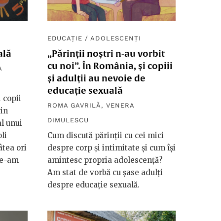
EDUCAȚIE
/
ADOLESCENȚI
ală
„Părinții noștri n-au vorbit
cu noi”. În România, și copiii
A
și adulții au nevoie de
educație sexuală
 copii
ROMA GAVRILĂ
,
VENERA
rin
DIMULESCU
al unui
li
Cum discută părinții cu cei mici
âtea ori
despre corp și intimitate și cum își
 le-am
amintesc propria adolescență?
Am stat de vorbă cu șase adulți
despre educație sexuală.