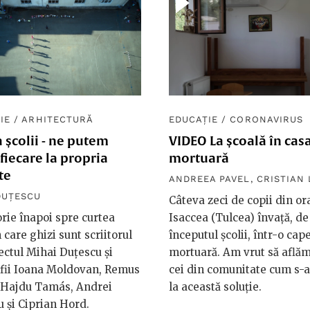
IE
/
ARHITECTURĂ
EDUCAȚIE
/
CORONAVIRUS
 școlii - ne putem
VIDEO La școală în cas
fiecare la propria
mortuară
te
ANDREEA PAVEL
,
CRISTIAN
DUȚESCU
Câteva zeci de copii din or
orie înapoi spre curtea
Isaccea (Tulcea) învață, de
n care ghizi sunt scriitorul
începutul școlii, într-o cap
tectul Mihai Duțescu și
mortuară. Am vrut să aflăm
afii Ioana Moldovan, Remus
cei din comunitate cum s-a
, Hajdu Tamás, Andrei
la această soluție.
 și Ciprian Hord.