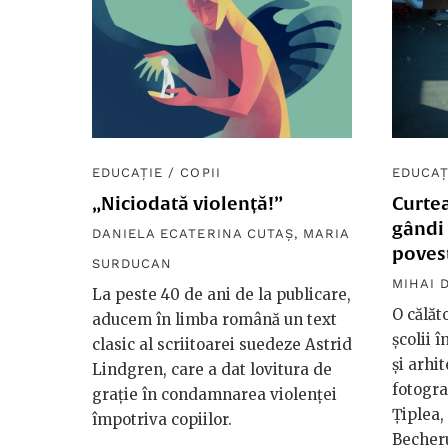
EDUCAȚIE
/
COPII
EDUCAȚ
„Niciodată violență!”
Curtea
gândi 
DANIELA ECATERINA CUTAȘ
,
MARIA
poves
SURDUCAN
MIHAI 
La peste 40 de ani de la publicare,
O călăt
aducem în limba română un text
școlii î
clasic al scriitoarei suedeze Astrid
și arhi
Lindgren, care a dat lovitura de
fotogr
grație în condamnarea violenței
Țiplea
împotriva copiilor.
Becheru