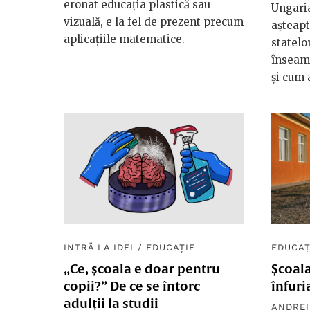
eronat educația plastică sau
Ungaria
vizuală, e la fel de prezent precum
așteapt
aplicațiile matematice.
statelo
înseam
și cum 
INTRĂ LA IDEI
/
EDUCAȚIE
EDUCAȚ
„Ce, școala e doar pentru
Școala
copii?” De ce se întorc
înfuri
adulții la studii
ANDREI