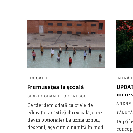
EDUCAȚIE
INTRĂ L
Frumusețea la școală
UPDATE
nu re
SIBI-BOGDAN TEODORESCU
ANDREI
Ce pierdem odată cu orele de
educație artistică din școală, care
BĂLUȚ
devin opționale? La urma urmei,
După le
desenul, așa cum e numită în mod
concept