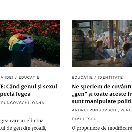
A IDEI
/
EDUCAȚIE
EDUCAȚIE
/
IDENTITATE
: Când genul și sexul
Ne speriem de cuvânt
spectă legea
„gen” și toate aceste fr
sunt manipulate politi
 PUNGOVSCHI
,
OANA
ANDREI PUNGOVSCHI
,
VENE
Ă
DIMULESCU
gea care ar elimina
ul de gen din școală,
O propunere de modificare 