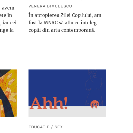
VENERA DIMULESCU
ă: avem
ete în
În apropierea Zilei Copilului, am
, iar cei
fost la MNAC să aflu ce înțeleg
unge la
copiii din arta contemporană.
EDUCAȚIE
/
SEX