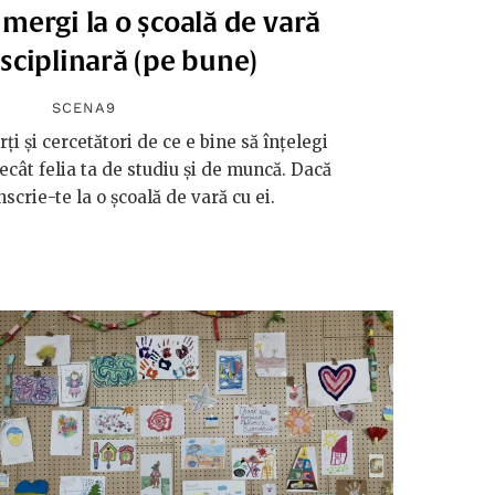
 mergi la o școală de vară
isciplinară (pe bune)
SCENA9
i și cercetători de ce e bine să înțelegi
cât felia ta de studiu și de muncă. Dacă
nscrie-te la o școală de vară cu ei.