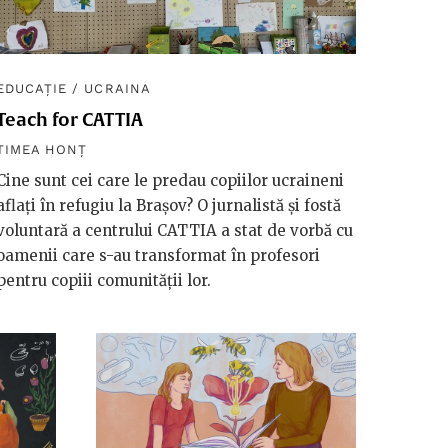
EDUCAȚIE
/
UCRAINA
Teach for CATTIA
TIMEA HONȚ
Cine sunt cei care le predau copiilor ucraineni
aflați în refugiu la Brașov? O jurnalistă și fostă
voluntară a centrului CATTIA a stat de vorbă cu
oamenii care s-au transformat în profesori
pentru copiii comunității lor.