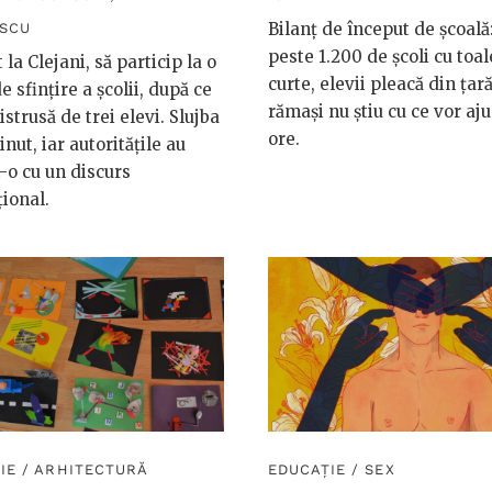
Bilanț de început de școal
ESCU
peste 1.200 de școli cu toal
 la Clejani, să particip la o
curte, elevii pleacă din țară
e sfințire a școlii, după ce
rămași nu știu cu ce vor aj
istrusă de trei elevi. Slujba
ore.
inut, iar autoritățile au
t-o cu un discurs
ional.
IE
/
ARHITECTURĂ
EDUCAȚIE
/
SEX