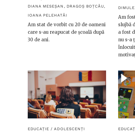
DIANA MESEȘAN
,
DRAGOȘ BOȚCĂU
,
DIMUL
IOANA PELEHATĂI
Am fost
Am stat de vorbit cu 20 de oameni
slujbă d
care s-au reapucat de școală după
a fost d
30 de ani.
nu s-a ț
înlocui
motivaț
EDUCAȚIE
/
ADOLESCENȚI
EDUCAȚ