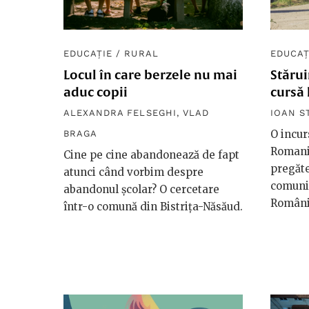
EDUCAȚIE
/
RURAL
EDUCAȚ
Locul în care berzele nu mai
Stărui
aduc copii
cursă
ALEXANDRA FELSEGHI
,
VLAD
IOAN S
O incur
BRAGA
Romania
Cine pe cine abandonează de fapt
pregăte
atunci când vorbim despre
comunit
abandonul școlar? O cercetare
Români
într-o comună din Bistrița-Năsăud.