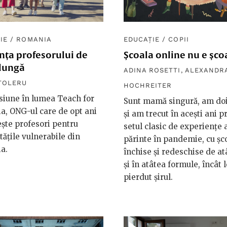
IE
/
ROMANIA
EDUCAȚIE
/
COPII
nța profesorului de
Școala online nu e șco
 lungă
ADINA ROSETTI
,
ALEXANDR
TOLERU
HOCHREITER
siune în lumea Teach for
Sunt mamă singură, am doi
, ONG-ul care de opt ani
și am trecut în acești ani p
ște profesori pentru
setul clasic de experiențe 
ățile vulnerabile din
părinte în pandemie, cu șco
a.
închise și redeschise de at
și în atâtea formule, încât
pierdut șirul.