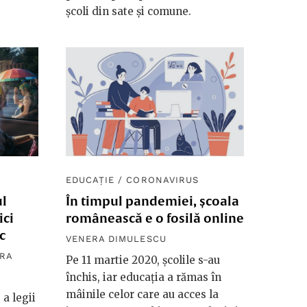
școli din sate și comune.
EDUCAȚIE
/
CORONAVIRUS
ul
În timpul pandemiei, școala
ici
românească e o fosilă online
c
VENERA DIMULESCU
RA
Pe 11 martie 2020, școlile s-au
închis, iar educația a rămas în
mâinile celor care au acces la
a legii