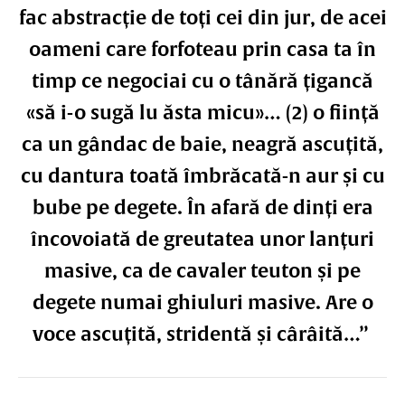
fac abstracție de toți cei din jur, de acei
oameni care forfoteau prin casa ta în
timp ce negociai cu o tânără țigancă
«să i-o sugă lu ăsta micu»… (2) o ființă
ca un gândac de baie, neagră ascuțită,
cu dantura toată îmbrăcată-n aur și cu
bube pe degete. În afară de dinți era
încovoiată de greutatea unor lanțuri
masive, ca de cavaler teuton și pe
degete numai ghiuluri masive. Are o
voce ascuțită, stridentă și cârâită…”