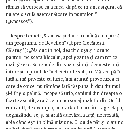
rămas să vorbesc cu a mea, după ce m-am asigurat că
nu are o sculă asemănătoare în pantaloni”
(„Knossos”).
-
despre femei:
„Stau aşa şi dau din mână ca o pizdă
din programul de Revelion” („Spre Ciocăneşti,
Călăraşi”); „Mă duc în hol, deschid uşa şi-i arunc
pantofii pe scara blocului, apoi geanta şi cam tot ce
mai găsesc. Se repede din spate şi mă plesneşte, mă
întorc şi-o prind de încheieturile subţiri. Mă scuipă în
faţă şi mă priveşte cu furie, îmi aruncă provocarea ei
care de obicei nu rămâne fără răspuns. Îi dau drumul
şi-i frig o palmă. Începe să urle, caninul din dreapta e
foarte ascuţit, arată ca un personaj malefic din Guild,
cum ar fi, de exemplu, un dark-elf care îţi trage clapa,
deghizându-se, şi-şi arată adevărata faţă, necrozată,
abia când eşti în plină misiune. O iau de păr şi-o arunc