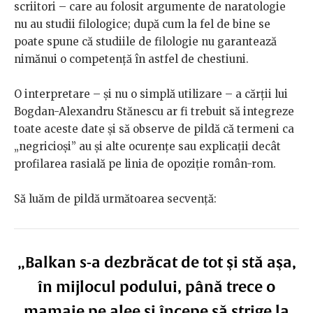
scriitori – care au folosit argumente de naratologie
nu au studii filologice; după cum la fel de bine se
poate spune că studiile de filologie nu garantează
nimănui o competență în astfel de chestiuni.
O interpretare – și nu o simplă utilizare – a cărții lui
Bogdan-Alexandru Stănescu ar fi trebuit să integreze
toate aceste date și să observe de pildă că termeni ca
„negricioși” au și alte ocurențe sau explicații decât
profilarea rasială pe linia de opoziție român-rom.
Să luăm de pildă următoarea secvență:
„Balkan s-a dezbrăcat de tot şi stă aşa,
în mijlocul podului, până trece o
mamaie pe alee şi începe să strige la