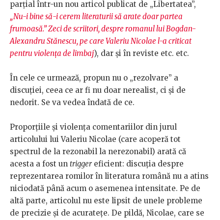
parțial într-un nou articol publicat de „Libertatea”,
„Nu-i bine să-i cerem literaturii să arate doar partea
frumoasă.” Zeci de scriitori, despre romanul lui Bogdan-
Alexandru Stănescu, pe care Valeriu Nicolae l-a criticat
pentru violența de limbaj
), dar și în reviste etc. etc.
În cele ce urmează, propun nu o „rezolvare” a
discuției, ceea ce ar fi nu doar nerealist, ci și de
nedorit. Se va vedea îndată de ce.
Proporțiile și violența comentariilor din jurul
articolului lui Valeriu Nicolae (care acoperă tot
spectrul de la rezonabil la nerezonabil) arată că
acesta a fost un
trigger
eficient: discuția despre
reprezentarea romilor în literatura română nu a atins
niciodată până acum o asemenea intensitate. Pe de
altă parte, articolul nu este lipsit de unele probleme
de precizie și de acuratețe. De pildă, Nicolae, care se