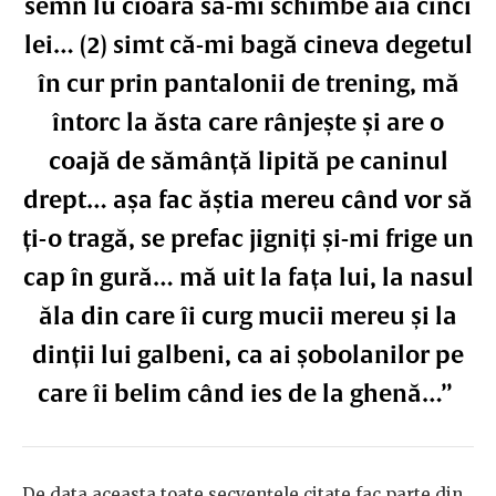
semn lu cioară să-mi schimbe ăia cinci
lei… (2) simt că-mi bagă cineva degetul
în cur prin pantalonii de trening, mă
întorc la ăsta care rânjește și are o
coajă de sămânță lipită pe caninul
drept… așa fac ăștia mereu când vor să
ți-o tragă, se prefac jigniți și-mi frige un
cap în gură… mă uit la fața lui, la nasul
ăla din care îi curg mucii mereu și la
dinții lui galbeni, ca ai șobolanilor pe
care îi belim când ies de la ghenă…”
De data aceasta toate secvențele citate fac parte din