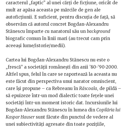
caracterul „faptic” al unei cărți de ficțiune, oricât de
mult ar apăsa aceasta pe mărcile de gen ale
autoficțiunii. E suficient, pentru discuția de față, să
observăm că autorul concret Bogdan-Alexandru
Stănescu împarte cu naratorul său un
background
biografic comun în linii mari (au trecut cam prin
aceeași lume/istorie/medii).
Cartea lui Bogdan-Alexandru Stănescu nu este o
„frescă” a societății românești din anii ’80-’90-2000.
Altfel spus, felul în care se raportează la aceasta nu
este făcut din perspectiva unui narator omniscient,
care își propune – ca Rebreanu în
Răscoala
, de pildă –
să epuizeze într-un mod dialectic toate fețele unei
societăți într-un moment istoric dat. Incursiunile lui
Bogdan-Alexandru Stănescu în lumea din
Copilăria lui
Kaspar Hauser
sunt făcute din punctul de vedere al
unei subiectivități agresate din toate pozițiile,