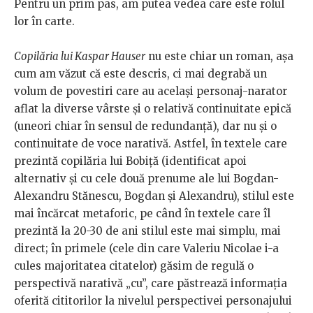
Pentru un prim pas, am putea vedea care este rolul
lor în carte.
Copilăria lui Kaspar Hauser
nu este chiar un roman, așa
cum am văzut că este descris, ci mai degrabă un
volum de povestiri care au același personaj-narator
aflat la diverse vârste și o relativă continuitate epică
(uneori chiar în sensul de redundanță), dar nu și o
continuitate de voce narativă. Astfel, în textele care
prezintă copilăria lui Bobiță (identificat apoi
alternativ și cu cele două prenume ale lui Bogdan-
Alexandru Stănescu, Bogdan și Alexandru), stilul este
mai încărcat metaforic, pe când în textele care îl
prezintă la 20-30 de ani stilul este mai simplu, mai
direct; în primele (cele din care Valeriu Nicolae i-a
cules majoritatea citatelor) găsim de regulă o
perspectivă narativă „cu”, care păstrează informația
oferită cititorilor la nivelul perspectivei personajului