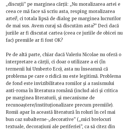
„discuții” pe marginea cărții: „Nu moralizarea artei e
ceea ce mă face să scriu asta, resping moralizarea
artei!, ci totala lipsă de dialog pe marginea lucrurilor
de mai sus. Avem curaj să discutăm asta?” Deci dacă
juriile ar fi discutat cartea (ceea ce juriile de obicei nu
fac) premiile ar fi fost OK?
Pe de altă parte, chiar dacă Valeriu Nicolae nu oferă o
interpretare a cărții, ci doar o utilizare a ei (în
termenii lui Umberto Eco), asta nu înseamnă că
problema pe care o ridică nu este legitimă. Problema
de fond este invizibilitatea romilor și a rasismului
anti-roma în literatura română (includ aici și critica
pe marginea literaturii, și mecanisme de
recunoaștere/instituționalizare precum premiile).
Romii apar în această literatură în roluri în cel mai
bun caz subalterne-„decorative” („mici brelocuri
textuale, decorațiuni ale periferiei”, ca să citez din