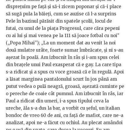
dispreţuim pe faţă şi să-i zicem poponar şi că-i place
să sugă pula la băieţi, cum se auzise că l-a surprins
Pele în bazinul părăsit din spatele şcolii, locul de
futai, cu unul de la piaţa Progresul, care căra pepeni
cu ai lui şi mai venea pe la 111 să joace fotbal cu noi”
(„Popa Mihai”); „La un moment dat au venit la noi
două mulatre urâte, foarte sumar îmbrăcate, şi ni s-au
aşezat în poală. Am izbucnit în râs şi i-am spus celei
din braţele unui Paul exasperat că e gay. La care tipa
s-a ridicat şi a spus cu voce groasă că e în regulă. Apoi
a lăsat marginea pantalonului scurt în jos până am
putut vedea o pulă neagră, groasă, aşezată cuminte pe
o pereche de coaie cât pumnul. Am izbucnit în râs, iar
Paul a ridicat din umeri, i-a spus tipului ceva la
ureche, ăla s-a dus la bar, a vorbit cu şeful, un italian
bondoc de vreo 60 de ani, cu faţă de mafiot, care ne-a
analizat, apoi ne-a făcut cu ochiul. Au plecat amândoi
pe o uşă din spate, care ducea la veceuri. Eu am