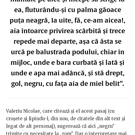
ea, fluturându-şi cu palma găoace
puţa neagră, Ia uite, fă, ce-am aicea!,
aia întoarce privirea scârbită şi trece
repede mai departe, aşa că ăsta se
urcă pe balustrada podului, chiar în
mijloc, unde e bara curbată şi lată şi
unde e apa mai adâncă, şi stă drept,
gol, negru, cu faţa aia de miel belit”.
Valeriu Nicolae, care citează și el acest pasaj (cu
croșete și lipindu-l, din nou, de citatele din alt text și
legat de alt personaj), sugerează că aici „negru”
trimite cu necesitate la „rom”. Dar o interpretare mai