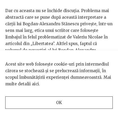
Dar cu aceasta nu se închide discuția. Problema mai
abstractă care se pune după această interpretare a
cărții lui Bogdan-Alexandru Stănescu privește, într-un
sens mai larg, etica unui scriitor care folosește
limbajul în felul problematizat de Valeriu Nicolae în
articolul din „Libertatea”. Altfel spus, faptul că
volumul de povestiri al lui Bogdan-Alexandru
Stănescu are o logică internă nu înseamnă automat că
logica lui externă nu poate fi discutată. Faptul că
Acest site web folosește cookie-uri prin intermediul
volumul, gândit și construit într-o anumită logică
cărora se stochează și se prelucrează informații, în
internă, apare într-o realitate în care rasismul anti-
scopul îmbunătățirii experienței dumneavoastră. Mai
roma este o problemă reală și „tradițională”, cu o deja
multe detalii
aici
.
veche istorie, poate ridica întrebări legitime cu
privire la alegerile făcute de autor. Are autorul X
OK
obligația morală să ia în considerație mijloacele prin
care ajunge la un scop, ținând cont nu doar de logica
artistică (internă), cât și de cea socială/politică în care