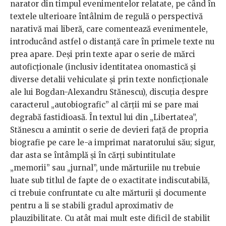
narator din timpul evenimentelor relatate, pe când în
textele ulterioare întâlnim de regulă o perspectivă
narativă mai liberă, care comentează evenimentele,
introducând astfel o distanță care în primele texte nu
prea apare. Deși prin texte apar o serie de mărci
autoficționale (inclusiv identitatea onomastică și
diverse detalii vehiculate și prin texte nonficționale
ale lui Bogdan-Alexandru Stănescu), discuția despre
caracterul „autobiografic” al cărții mi se pare mai
degrabă fastidioasă. În textul lui din „Libertatea”,
Stănescu a amintit o serie de devieri față de propria
biografie pe care le-a imprimat naratorului său; sigur,
dar asta se întâmplă și în cărți subintitulate
„memorii” sau „jurnal”, unde mărturiile nu trebuie
luate sub titlul de fapte de o exactitate indiscutabilă,
ci trebuie confruntate cu alte mărturii și documente
pentru a li se stabili gradul aproximativ de
plauzibilitate. Cu atât mai mult este dificil de stabilit