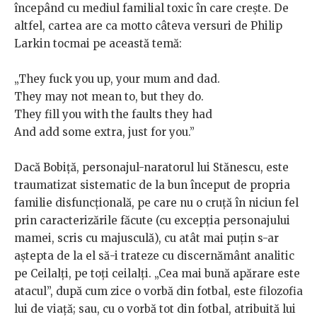
începând cu mediul familial toxic în care crește. De
altfel, cartea are ca motto câteva versuri de Philip
Larkin tocmai pe această temă:
„They fuck you up, your mum and dad.
They may not mean to, but they do.
They fill you with the faults they had
And add some extra, just for you.”
Dacă Bobiță, personajul-naratorul lui Stănescu, este
traumatizat sistematic de la bun început de propria
familie disfuncțională, pe care nu o cruță în niciun fel
prin caracterizările făcute (cu excepția personajului
mamei, scris cu majusculă), cu atât mai puțin s-ar
aștepta de la el să-i trateze cu discernământ analitic
pe Ceilalți, pe toți ceilalți. „Cea mai bună apărare este
atacul”, după cum zice o vorbă din fotbal, este filozofia
lui de viață; sau, cu o vorbă tot din fotbal, atribuită lui