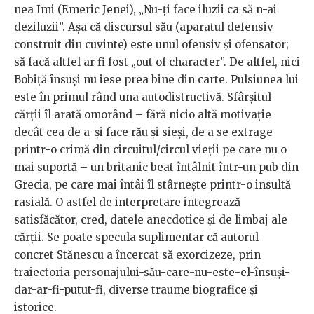
nea Imi (Emeric Jenei), „Nu-ți face iluzii ca să n-ai
deziluzii”. Așa că discursul său (aparatul defensiv
construit din cuvinte) este unul ofensiv și ofensator;
să facă altfel ar fi fost „out of character”. De altfel, nici
Bobiță însuși nu iese prea bine din carte. Pulsiunea lui
este în primul rând una autodistructivă. Sfârșitul
cărții îl arată omorând – fără nicio altă motivație
decât cea de a-și face rău și sieși, de a se extrage
printr-o crimă din circuitul/circul vieții pe care nu o
mai suportă – un britanic beat întâlnit într-un pub din
Grecia, pe care mai întâi îl stârnește printr-o insultă
rasială. O astfel de interpretare integrează
satisfăcător, cred, datele anecdotice și de limbaj ale
cărții. Se poate specula suplimentar că autorul
concret Stănescu a încercat să exorcizeze, prin
traiectoria personajului-său-care-nu-este-el-însuși-
dar-ar-fi-putut-fi, diverse traume biografice și
istorice.