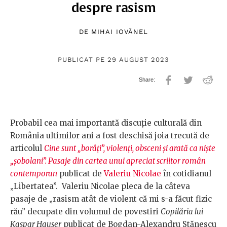
despre rasism
DE
MIHAI IOVĂNEL
PUBLICAT PE 29 AUGUST 2023
Probabil cea mai importantă discuție culturală din
România ultimilor ani a fost deschisă joia trecută de
articolul
Cine sunt „borâți”, violenți, obsceni și arată ca niște
„șobolani”. Pasaje din cartea unui apreciat scriitor român
contemporan
publicat de
Valeriu Nicolae
în cotidianul
„Libertatea”. Valeriu Nicolae pleca de la câteva
pasaje de „rasism atât de violent că mi s-a făcut fizic
rău” decupate din volumul de povestiri
Copilăria lui
Kaspar Hauser
publicat de Bogdan-Alexandru Stănescu