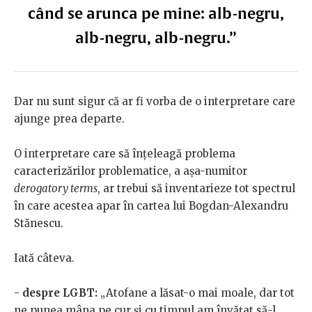
când se arunca pe mine: alb-negru,
alb-negru, alb-negru.”
Dar nu sunt sigur că ar fi vorba de o interpretare care
ajunge prea departe.
O interpretare care să înțeleagă problema
caracterizărilor problematice, a așa-numitor
derogatory terms
, ar trebui să inventarieze tot spectrul
în care acestea apar în cartea lui Bogdan-Alexandru
Stănescu.
Iată câteva.
-
despre LGBT:
„Atofane a lăsat-o mai moale, dar tot
ne punea mâna pe cur şi cu timpul am învăţat să-l