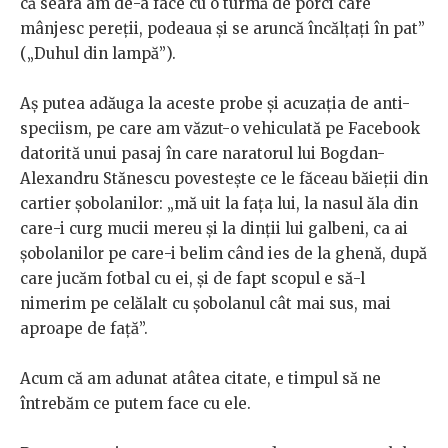
că seara am de-a face cu o turmă de porci care
mânjesc pereţii, podeaua şi se aruncă încălţaţi în pat”
(„Duhul din lampă”).
Aș putea adăuga la aceste probe și acuzația de anti-
speciism, pe care am văzut-o vehiculată pe Facebook
datorită unui pasaj în care naratorul lui Bogdan-
Alexandru Stănescu povestește ce le făceau băieții din
cartier șobolanilor: „mă uit la faţa lui, la nasul ăla din
care-i curg mucii mereu şi la dinţii lui galbeni, ca ai
şobolanilor pe care-i belim când ies de la ghenă, după
care jucăm fotbal cu ei, şi de fapt scopul e să-l
nimerim pe celălalt cu şobolanul cât mai sus, mai
aproape de faţă”.
Acum că am adunat atâtea citate, e timpul să ne
întrebăm ce putem face cu ele.