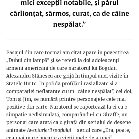
mici excepţii notabile, şi părul
cârlionţat, sârmos, curat, ca de câine
nespălat.”
Pasajul din care tocmai am citat apare în povestirea
„Duhul din lampă” și se referă la doi adolescenți
armeni americani de care naratorul lui Bogdan-
Alexandru Stănescu are grijă în timpul unei vizite în
Statele Unite. În pofida profilării rasializate și a
comparației neflatante cu un „câine nespălat”, cei doi,
Tom și Jim, se numără printre personajele cele mai
pozitive din carte. Naratorul se raportează la ei cu o
simpatie nedisimulată, comparându-i cu Giraffe, un
personaj care arată ca o girafă din serialul de desene
animate
Aventurierii spațiului
– serial care „Era, poate,
cea mai mare bucurie a vieţii mele de atunci”.