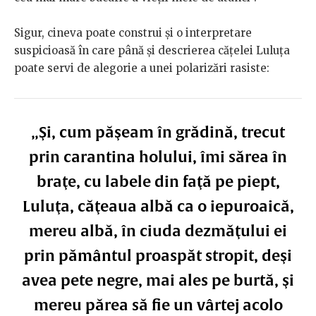
Sigur, cineva poate construi și o interpretare
suspicioasă în care până și descrierea cățelei Luluța
poate servi de alegorie a unei polarizări rasiste:
„Şi, cum păşeam în grădină, trecut
prin carantina holului, îmi sărea în
braţe, cu labele din faţă pe piept,
Luluţa, căţeaua albă ca o iepuroaică,
mereu albă, în ciuda dezmăţului ei
prin pământul proaspăt stropit, deşi
avea pete negre, mai ales pe burtă, şi
mereu părea să fie un vârtej acolo