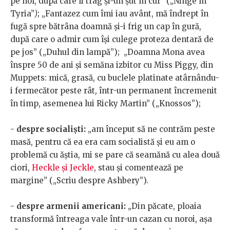
pe hol, după care îi trag şi-un şut în cur” („Ninge în
Tyria”
)
; „Fantazez cum îmi iau avânt, mă îndrept în
fugă spre bătrâna doamnă şi-i frig un cap în gură,
după care o admir cum îşi culege proteza dentară de
pe jos” („Duhul din lampă”); „Doamna Mona avea
înspre 50 de ani şi semăna izbitor cu Miss Piggy, din
Muppets: mică, grasă, cu buclele platinate atârnându-
i fermecător peste rât, într-un permanent încremenit
în timp, asemenea lui Ricky Martin” („Knossos”);
-
despre socialiști:
„am început să ne contrăm peste
masă, pentru că ea era cam socialistă şi eu am o
problemă cu ăştia, mi se pare că seamănă cu alea două
ciori,
Heckle şi Jeckle
, stau şi comentează pe
margine” („Scriu despre Ashbery”).
-
despre armenii americani:
„Din păcate, ploaia
transformă întreaga vale într-un cazan cu noroi, aşa