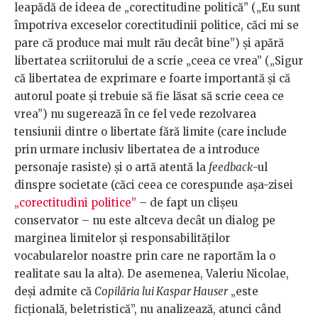
leapădă de ideea de „corectitudine politică” („Eu sunt
împotriva exceselor corectitudinii politice, căci mi se
pare că produce mai mult rău decât bine”) și apără
libertatea scriitorului de a scrie „ceea ce vrea” („Sigur
că libertatea de exprimare e foarte importantă și că
autorul poate și trebuie să fie lăsat să scrie ceea ce
vrea”) nu sugerează în ce fel vede rezolvarea
tensiunii dintre o libertate fără limite (care include
prin urmare inclusiv libertatea de a introduce
personaje rasiste) și o artă atentă la
feedback
-ul
dinspre societate (căci ceea ce corespunde așa-zisei
„corectitudini politice”
– de fapt un clișeu
conservator – nu este altceva decât un dialog pe
marginea limitelor și responsabilităților
vocabularelor noastre prin care ne raportăm la o
realitate sau la alta). De asemenea, Valeriu Nicolae,
deși admite că
Copilăria lui Kaspar Hauser
„este
ficțională, beletristică”, nu analizează, atunci când