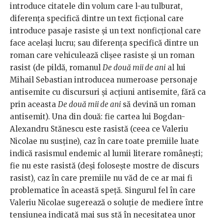
introduce citatele din volum care l-au tulburat,
diferența specifică dintre un text ficțional care
introduce pasaje rasiste și un text nonficțional care
face același lucru; sau diferența specifică dintre un
roman care vehiculează clișee rasiste și un roman
rasist (de pildă, romanul
De două mii de ani
al lui
Mihail Sebastian introducea numeroase personaje
antisemite cu discursuri și acțiuni antisemite, fără ca
prin aceasta
De două mii de ani
să devină un roman
antisemit). Una din două: fie cartea lui Bogdan-
Alexandru Stănescu este rasistă (ceea ce Valeriu
Nicolae nu susține), caz în care toate premiile luate
indică rasismul endemic al lumii literare românești;
fie nu este rasistă (deși folosește mostre de discurs
rasist), caz în care premiile nu văd de ce ar mai fi
problematice în această speță. Singurul fel în care
Valeriu Nicolae sugerează o soluție de mediere între
tensiunea indicată mai sus stă în necesitatea unor