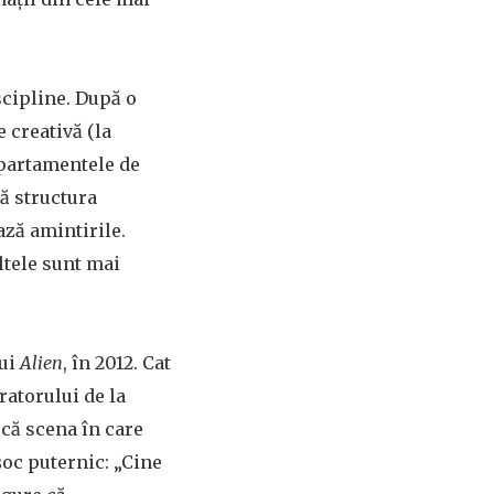
scipline. După o
e creativă (la
epartamentele de
că structura
ază amintirile.
ltele sunt mai
ui
Alien
, în 2012. Cat
oratorului de la
 că scena în care
șoc puternic: „Cine