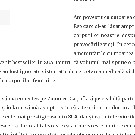
Am povestit cu autoarea 
Eve care si-au lăsat amp
corpurilor noastre, despr
provocările vieții în cerc
amenințările cu moartea 
venit bestseller în SUA. Pentru că volumul mai spune o p
au fost ignorate sistematic de cercetarea medicală și d
 ale corpurilor feminine.
pt să mă conectez pe Zoom cu Cat, aflată pe cealaltă part
 știu la ce să mă aștept – știu că a terminat un doctorat 
e cele mai prestigioase din SUA, dar și că în interviuril
escentă. Iar realitatea este că autoarea este o minte cur
puțin întâlnită umorul și anecdotele personale, cu infor