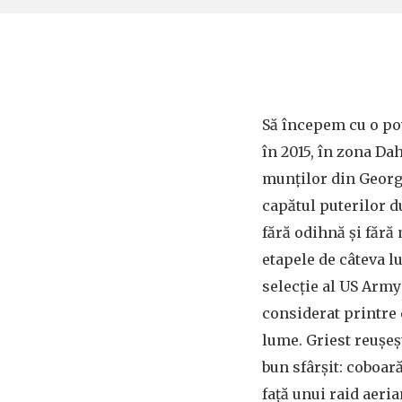
Să începem cu o po
în 2015, în zona Da
munților din Georgi
capătul puterilor d
fără odihnă și fără
etapele de câteva l
selecție al US Arm
considerat printre 
lume. Griest reușeșt
bun sfârșit: coboar
față unui raid aeri