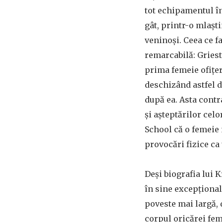
tot echipamentul în
gât, printr-o mlașt
veninoși. Ceea ce f
remarcabilă: Griest
prima femeie ofițer
deschizând astfel d
după ea. Asta contr
și așteptărilor cel
School că o femeie 
provocări fizice ca 
Deși biografia lui 
în sine excepțională
poveste mai largă, 
corpul oricărei fem