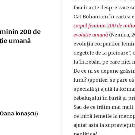
fascinante despre care s
Cat Bohannon în cartea e
corpul feminin 200 de milio
eminin 200 de
evoluţie umană
(Nemira, 2
uţie umană
evoluția corpurilor femini
degetele de la picioare”,
la întrebări pe care nici 
De ce ni se depune grăsim
fund? (spoiler: se pare c
specială și ajută la forma
bebelușului în burtă și pr
Sau de ce trăim mai mult 
 Oana Ionașcu)
ce intră femeile la meno
ajutat asta la supraviețu
neolitice?