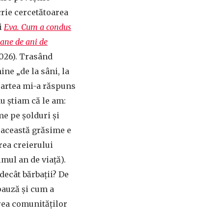
crie cercetătoarea
i
Eva. Cum a condus
ane de ani de
026). Trasând
ne „de la sâni, la
 cartea mi-a răspuns
nu știam că le am:
e pe șolduri și
ă această grăsime e
rea creierului
imul an de viață).
decât bărbații? De
pauză și cum a
irea comunităților