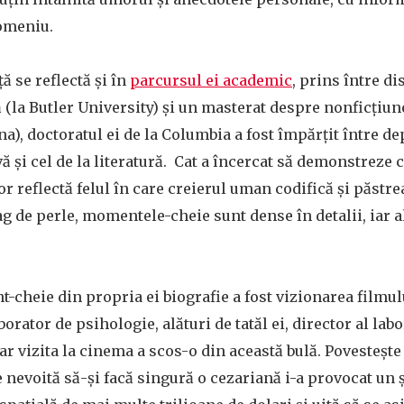
domeniu.
ă se reflectă și în
parcursul ei academic
, prins între di
ă (la Butler University) și un masterat despre nonficțiun
na), doctoratul ei de la Columbia a fost împărțit între d
ă și cel de la literatură. Cat a încercat să demonstreze 
r reflectă felul în care creierul uman codifică și păstre
 de perle, momentele-cheie sunt dense în detalii, iar a
-cheie din propria ei biografie a fost vizionarea filmul
borator de psihologie, alături de tatăl ei, director al lab
dar vizita la cinema a scos-o din această bulă. Povestește
 nevoită să-și facă singură o cezariană i-a provocat un 