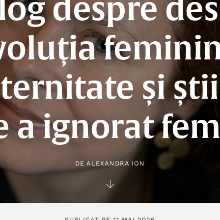
log despre de
voluția feminin
ernitate și ști
e a ignorat fem
DE
ALEXANDRA ION
PUBLICAT PE 11 MAI 2026