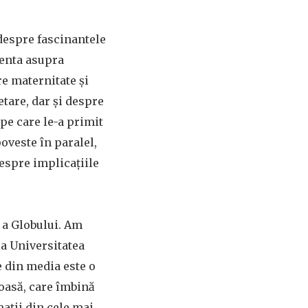
despre fascinantele
renta asupra
e maternitate și
etare, dar și despre
pe care le-a primit
oveste în paralel,
espre implicațiile
e a Globului. Am
la Universitatea
e din media este o
ioasă, care îmbină
mații din cele mai