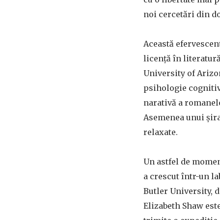
noi cercetări din 
Această efervescenț
licență în literatur
University of Arizo
psihologie cognitiv
narativă a romanelo
Asemenea unui șirag
relaxate.
Un astfel de moment
a crescut într-un la
Butler University, 
Elizabeth Shaw este