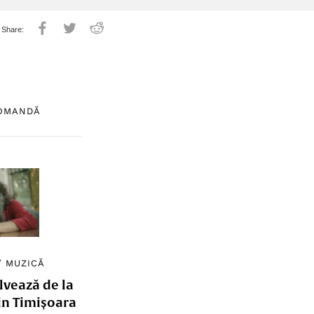
COMANDĂ
/
MUZICĂ
lvează de la
in Timișoara