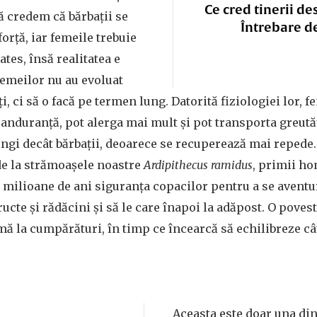
Ce cred tinerii de
ă credem că bărbații se
Întrebare d
orță, iar femeile trebuie
ates, însă realitatea e
 femeilor nu au evoluat
i, ci să o facă pe termen lung. Datorită fiziologiei lor, f
l anduranță, pot alerga mai mult și pot transporta greut
ngi decât bărbații, deoarece se recuperează mai repede. 
de la strămoașele noastre
Ardipithecus ramidus
, primii ho
 milioane de ani siguranța copacilor pentru a se aventu
ucte și rădăcini și să le care înapoi la adăpost. O poves
 la cumpărături, în timp ce încearcă să echilibreze câ
Aceasta este doar una din