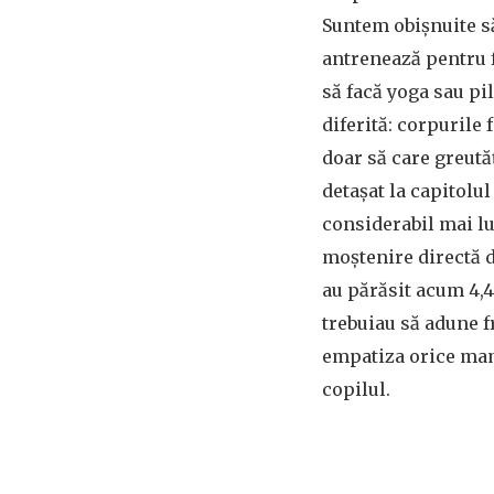
Suntem obișnuite s
antrenează pentru f
să facă yoga sau pil
diferită: corpurile
doar să care greutăț
detașat la capitolu
considerabil mai lu
moștenire directă 
au părăsit acum 4,4
trebuiau să adune fr
empatiza orice mamă
copilul.