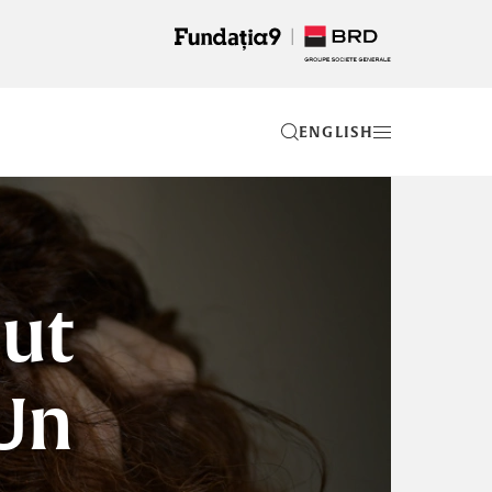
EN
cut
 Un