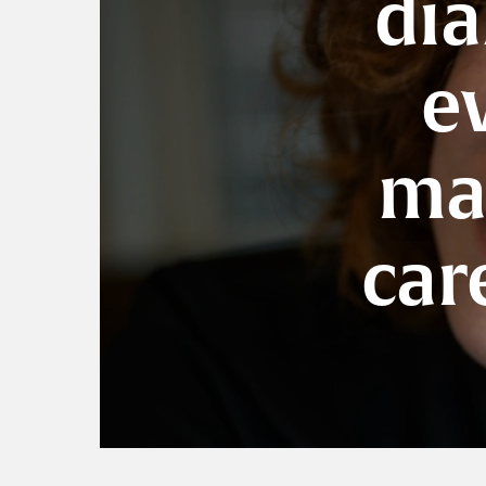
dia
e
mat
car