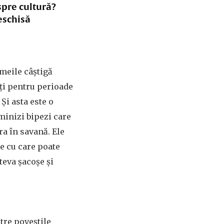
spre cultură?
eschisă
emeile câștigă
ăți pentru perioade
Și asta este o
minizi bipezi care
ra în savană. Ele
te cu care poate
teva șacoșe și
tre poveștile