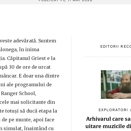
veste adevărată. Suntem
EDITORII RE
hlonega, în inima
a. Căpitanul Griest e la
upă 30 de ore de urcat
 mâncar. E doar una dintre
uni ale programului de
y Ranger School,
cele mai solicitante din
EXPLORATORI
e totuși să ducă etapa la
Arhivarul care sa
ă de pe munte, apoi face
uitare muzicile d
an simulat, înaintând cu