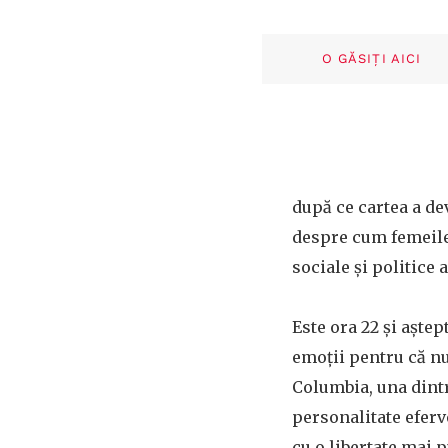
O GĂSIȚI AICI
după ce cartea a de
despre cum femeile 
sociale și politice
Este ora 22 și aște
emoții pentru că nu
Columbia, una dintr
personalitate eferv
cu o libertate mai 