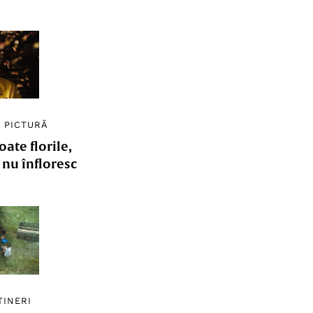
/
PICTURĂ
ate florile,
e nu înfloresc
TINERI