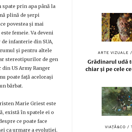
 spate prin apa până la
ină plină de șerpi
ace povestea și mai
 este femeie. Va deveni
 de infanterie din SUA,
rumul și pentru altele
ARTE VIZUALE
ar stereotipurilor de gen
Grădinarul udă to
or din US Army Ranger
chiar și pe cele c
nu poate față acelorași
un bărbat.
Kristen Marie Griest este
, există în spatele ei o
despre ce poate face
VIAȚĂ&CO
/
ei ca urmare a evoluției.