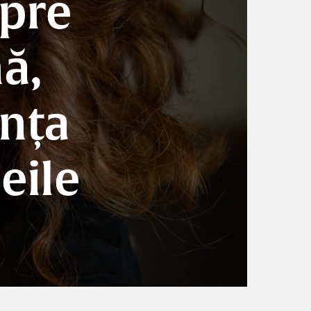
spre
ă,
ința
eile