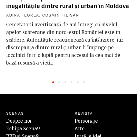
inegalitățile dintre rural și urban în Moldova
ADINA FLOREA
,
COSMIN FILIȘAN
Cercetătorii avertizează de ani întregi că nivelul
apelor subterane din nord-estul României este în
scădere. Autoritățile reacționează cu întârziere, iar
discrepanța dintre rural și urban îi împinge pe
localnici într-o luptă pentru accesul la cea mai de
bază resursă a vieții.
SCENA9
REVISTA
Despre noi
Personaje
Echipa Scena9
Arte
BRD și Scena9
Intră la idei