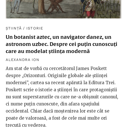
ȘTIINȚĂ
/
ISTORIE
Un botanist aztec, un navigator danez, un
astronom uzbec. Despre cei puțin cunoscuți
care au modelat știința modernă
ALEXANDRA ION
Am stat de vorbă cu cercetătorul James Poskett
despre „Orizonturi. Originile globale ale științei
modernei”, cartea sa recent apărută la Editura Trei.
Poskett scrie o istorie a științei în care protagoniștii
nu sunt superstarurile cu care ne-a obișnuit canonul,
ci nume puțin cunoscute, din afara spațiului
occidental. Chiar dacă moștenirea lor este cât se
poate de valoroasă, a fost de cele mai multe ori
trecută cu vederea.