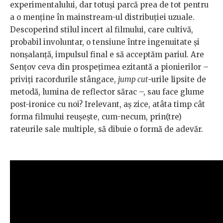
experimentalului, dar totuși parcă prea de tot pentru
a o menține în mainstream-ul distribuției uzuale.
Descoperind stilul incert al filmului, care cultivă,
probabil involuntar, o tensiune între ingenuitate și
nonșalanță, impulsul final e să acceptăm pariul. Are
Sențov ceva din prospețimea ezitantă a pionierilor –
priviți racordurile stângace,
jump cut
-urile lipsite de
metodă, lumina de reflector sărac –, sau face glume
post-ironice cu noi? Irelevant, aș zice, atâta timp cât
forma filmului reușește, cum-necum, prin(tre)
rateurile sale multiple, să dibuie o formă de adevăr.