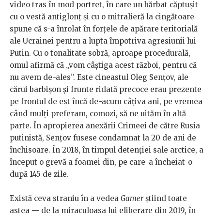
video tras în mod portret, în care un bărbat căptușit
cu o vestă antiglonț și cu o mitralieră la cingătoare
spune că s-a înrolat în forțele de apărare teritorială
ale Ucrainei pentru a lupta împotriva agresiunii lui
Putin. Cu o tonalitate sobră, aproape procedurală,
omul afirmă că „vom câștiga acest război, pentru că
nu avem de-ales”. Este cineastul Oleg Sențov, ale
cărui barbișon și frunte ridată precoce erau prezente
pe frontul de est încă de-acum câțiva ani, pe vremea
când mulți preferam, comozi, să ne uităm în altă
parte. În apropierea anexării Crimeei de către Rusia
putinistă, Sențov fusese condamnat la 20 de ani de
închisoare. În 2018, în timpul detenției sale arctice, a
început o grevă a foamei din, pe care-a încheiat-o
după 145 de zile.
Există ceva straniu în a vedea
Gamer
știind toate
astea — de la miraculoasa lui eliberare din 2019, în