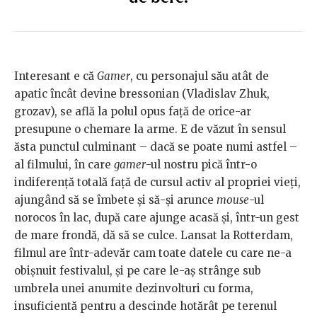
Interesant e că
Gamer
, cu personajul său atât de
apatic încât devine bressonian (Vladislav Zhuk,
grozav), se află la polul opus față de orice-ar
presupune o chemare la arme. E de văzut în sensul
ăsta punctul culminant – dacă se poate numi astfel –
al filmului, în care
gamer
-ul nostru pică într-o
indiferență totală față de cursul activ al propriei vieți,
ajungând să se îmbete și să-și arunce
mouse
-ul
norocos în lac, după care ajunge acasă și, într-un gest
de mare frondă, dă să se culce. Lansat la Rotterdam,
filmul are într-adevăr cam toate datele cu care ne-a
obișnuit festivalul, și pe care le-aș strânge sub
umbrela unei anumite dezinvolturi cu forma,
insuficientă pentru a descinde hotărât pe terenul