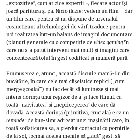
„expozitive”, cum ar zice experții –, fiecare actor își
joacă partitura și pa. Nicio iluzie: vedem un film – dar
un film care, pentru că nu dispune de arsenalul
cosmetizant al tehnologiei de vârf, traduce pentru
noi realitatea într-un balans de imagini documentare
(planuri generale cu o competiție de
video gaming
în
care nu s-a putut interveni mai mult) și imagini care
concentrează totul în gest codificat și manieră pură.
Frumusețea e, atunci, această discuție mamă-fiu din
bucătărie, în care cele mai clișeistice replici („cum
merge școala?”) nu fac decât să lumineze și mai
intens dorința unui regizor de a-și face filmul, cu
toată „naivitatea” și „nepriceperea” de care dă
dovadă. Această dorință (primitivă, crucială) e ca un
reminder
de bun-simț adresat unei mașinării care, în
toată sofisticarea sa, a pierdut contactul cu pornirile
de la sol, tocmai acelea menite să „facă” gest, să