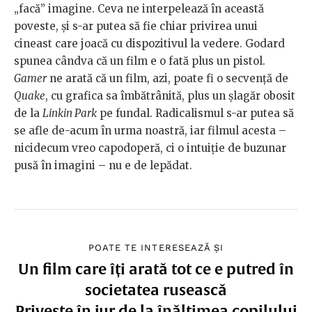
„facă” imagine. Ceva ne interpelează în această
poveste, și s-ar putea să fie chiar privirea unui
cineast care joacă cu dispozitivul la vedere. Godard
spunea cândva că un film e o fată plus un pistol.
Gamer
ne arată că un film, azi, poate fi o secvență de
Quake
, cu grafica sa îmbătrânită, plus un șlagăr obosit
de la
Linkin Park
pe fundal. Radicalismul s-ar putea să
se afle de-acum în urma noastră, iar filmul acesta –
nicidecum vreo capodoperă, ci o intuiție de buzunar
pusă în imagini – nu e de lepădat.
POATE TE INTERESEAZĂ ȘI
Un film care îți arată tot ce e putred în
societatea rusească
Privește în jur de la înălțimea copilului