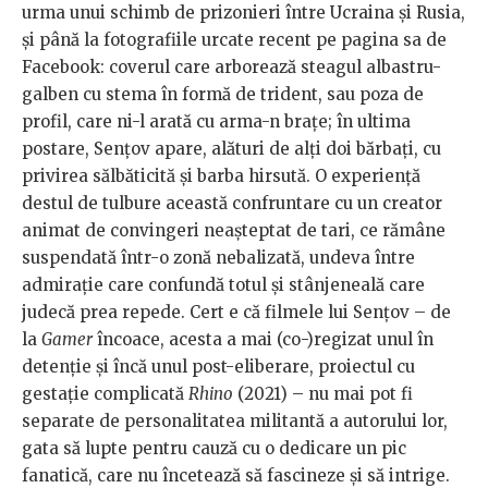
urma unui schimb de prizonieri între Ucraina și Rusia,
și până la fotografiile urcate recent pe pagina sa de
Facebook: coverul care arborează steagul albastru-
galben cu stema în formă de trident, sau poza de
profil, care ni-l arată cu arma-n brațe; în ultima
postare, Sențov apare, alături de alți doi bărbați, cu
privirea sălbăticită și barba hirsută. O experiență
destul de tulbure această confruntare cu un creator
animat de convingeri neașteptat de tari, ce rămâne
suspendată într-o zonă nebalizată, undeva între
admirație care confundă totul și stânjeneală care
judecă prea repede. Cert e că filmele lui Sențov – de
la
Gamer
încoace, acesta a mai (co-)regizat unul în
detenție și încă unul post-eliberare, proiectul cu
gestație complicată
Rhino
(2021) – nu mai pot fi
separate de personalitatea militantă a autorului lor,
gata să lupte pentru cauză cu o dedicare un pic
fanatică, care nu încetează să fascineze și să intrige.