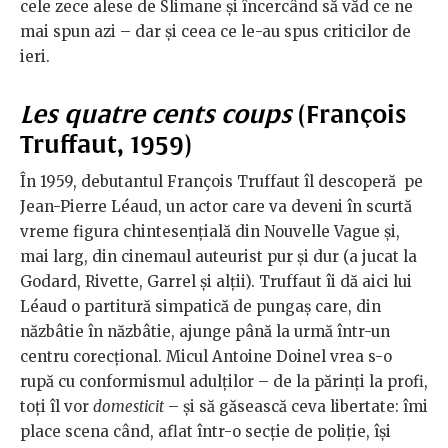
cele zece alese de Slimane și încercând să văd ce ne
mai spun azi – dar și ceea ce le-au spus criticilor de
ieri.
Les quatre cents coups
(François
Truffaut, 1959)
În 1959, debutantul François Truffaut îl descoperă pe
Jean-Pierre Léaud, un actor care va deveni în scurtă
vreme figura chintesențială din Nouvelle Vague și,
mai larg, din cinemaul auteurist pur și dur (a jucat la
Godard, Rivette, Garrel și alții). Truffaut îi dă aici lui
Léaud o partitură simpatică de pungaș care, din
năzbâtie în năzbâtie, ajunge până la urmă într-un
centru corecțional. Micul Antoine Doinel vrea s-o
rupă cu conformismul adulților – de la părinți la profi,
toți îl vor
domesticit
– și să găsească ceva libertate: îmi
place scena când, aflat într-o secție de poliție, își