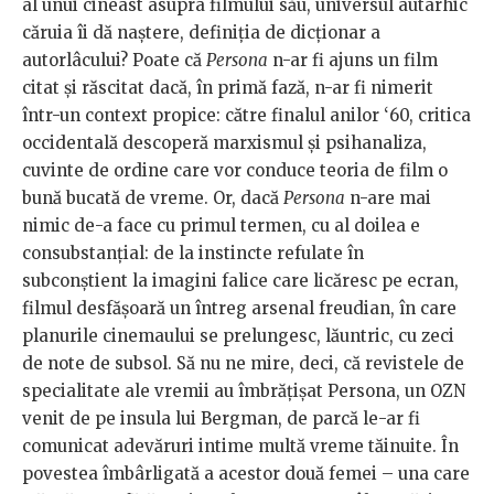
al unui cineast asupra filmului său, universul autarhic
căruia îi dă naștere, definiția de dicționar a
autorlâcului? Poate că
Persona
n-ar fi ajuns un film
citat și răscitat dacă, în primă fază, n-ar fi nimerit
într-un context propice: către finalul anilor ‘60, critica
occidentală descoperă marxismul și psihanaliza,
cuvinte de ordine care vor conduce teoria de film o
bună bucată de vreme. Or, dacă
Persona
n-are mai
nimic de-a face cu primul termen, cu al doilea e
consubstanțial: de la instincte refulate în
subconștient la imagini falice care licăresc pe ecran,
filmul desfășoară un întreg arsenal freudian, în care
planurile cinemaului se prelungesc, lăuntric, cu zeci
de note de subsol. Să nu ne mire, deci, că revistele de
specialitate ale vremii au îmbrățișat Persona, un OZN
venit de pe insula lui Bergman, de parcă le-ar fi
comunicat adevăruri intime multă vreme tăinuite. În
povestea îmbârligată a acestor două femei – una care