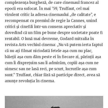
complezența burgheză, de care cinemaul francez al
epocii era sufocat. În mai ‘59, Truffaut, cel mai
virulent critic la adresa cinemaului „de calitate”, e
recompensat cu premiul de regie la Cannes, unind
critici și cinefili într-un consens apreciativ și
dovedind că un film pe bune despre societate poate fi
rentabil. O lună mai devreme, Godard mitralia în
revista Arts vechiul cinema: „Nu vă putem ierta faptul
că nu ați filmat niciodată fetele așa cum nu plac,
băieții așa cum dăm peste ei în fiecare zi, părinții așa
cum îi disprețuim sau îi admirăm, copiii așa cum ne
uimesc sau ne lasă reci, pe scurt, lucrurile așa cum
sunt.” Truffaut, chiar fără să participe direct, avea să
anunțe revoluția în cinema.