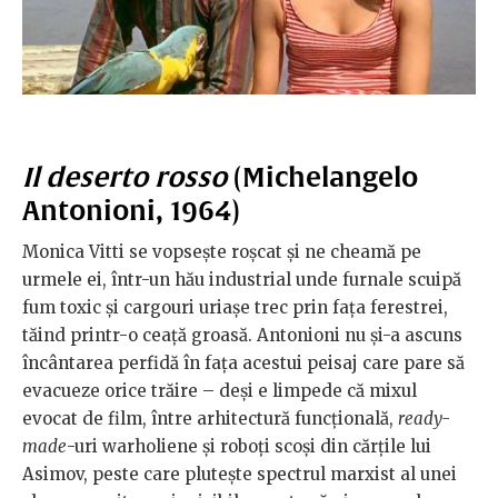
Il deserto rosso
(Michelangelo
Antonioni, 1964)
Monica Vitti se vopsește roșcat și ne cheamă pe
urmele ei, într-un hău industrial unde furnale scuipă
fum toxic și cargouri uriașe trec prin fața ferestrei,
tăind printr-o ceață groasă. Antonioni nu și-a ascuns
încântarea perfidă în fața acestui peisaj care pare să
evacueze orice trăire – deși e limpede că mixul
evocat de film, între arhitectură funcțională,
ready-
made
-uri warholiene și roboți scoși din cărțile lui
Asimov, peste care plutește spectrul marxist al unei