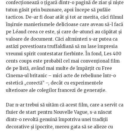
confecționează o țigară dintr-o pagină de ziar și niște
tutun găsit prin buzunare, apoi începe să pufăie
tacticos. De-ar fi doar atât și tot ar merita, căci filmul
înșiruie manierismele delicioase care aveau să-l facă
pe Léaud ceea ce este, și care de-atunci au căpătat și
valoare de document. Căci altminteri s-ar putea ca
astăzi povestioara truffaldiană să nu lase impresia
vreunui spirit contestatar fierbinte. În fond, Les 400
cents coups este probabil cel mai convențional film
de pe listă, având mai multe de împărțit cu Free
Cinema-ul britanic – mici acte de rebeliune într-o
estetică „corectă” –, decât cu experimentele
ulterioare ale colegilor francezi de generație.
Dar n-ar trebui să uităm că acest film, care a servit ca
fluier de start pentru Nouvelle Vague, s-a născut
dintr-o revoltă genuină împotriva unei tradiții
decorative și ipocrite, mereu gata să se alieze cu