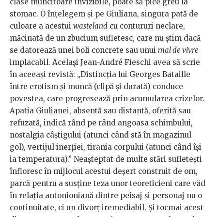
clase muncitoare invizibile, poate să pice greu la
stomac. O înțelegem și pe Giuliana, singura pată de
culoare a acestui
wasteland
cu contururi neclare,
măcinată de un zbucium sufletesc, care nu știm dacă
se datorează unei boli concrete sau unui
mal de vivre
implacabil. Același Jean-André Fieschi avea să scrie
în aceeași revistă: „Distincția lui Georges Bataille
între erotism și muncă (clipă și durată) conduce
povestea, care progresează prin acumularea crizelor.
Apatia Giulianei, absentă sau distantă, oferită sau
refuzată, indică rând pe rând angoasa schimbului,
nostalgia câștigului (atunci când stă în magazinul
gol), vertijul inerției, tirania corpului (atunci când își
ia temperatura).” Neașteptat de multe stări sufletești
înfloresc în mijlocul acestui deșert construit de om,
parcă pentru a susține teza unor teoreticieni care văd
în relația antonioniană dintre peisaj și personaj nu o
continuitate, ci un divorț iremediabil. Și tocmai acest