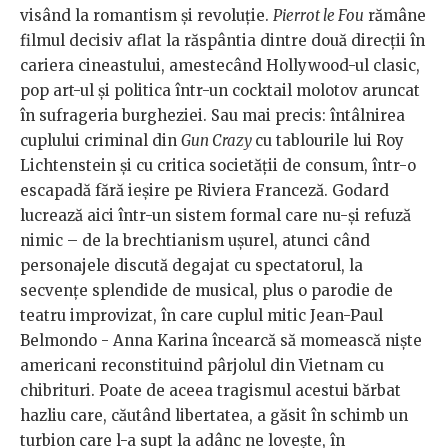
visând la romantism și revoluție.
Pierrot le Fou
rămâne
filmul decisiv aflat la răspântia dintre două direcții în
cariera cineastului, amestecând Hollywood-ul clasic,
pop art-ul și politica într-un cocktail molotov aruncat
în sufrageria burgheziei. Sau mai precis: întâlnirea
cuplului criminal din
Gun Crazy
cu tablourile lui Roy
Lichtenstein și cu critica societății de consum, într-o
escapadă fără ieșire pe Riviera Franceză. Godard
lucrează aici într-un sistem formal care nu-și refuză
nimic – de la brechtianism ușurel, atunci când
personajele discută degajat cu spectatorul, la
secvențe splendide de musical, plus o parodie de
teatru improvizat, în care cuplul mitic Jean-Paul
Belmondo - Anna Karina încearcă să momească niște
americani reconstituind pârjolul din Vietnam cu
chibrituri. Poate de aceea tragismul acestui bărbat
hazliu care, căutând libertatea, a găsit în schimb un
turbion care l-a supt la adânc ne lovește, în