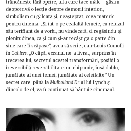
trăncănește fără oprire, alta care tace mâlc – găsim
deopotrivă o lecție despre demonii interiori,
simbolism cu găleata și, neașteptat, ceva materie
pentru cinema. „Și iat-o pe cealaltă femeie, cu refuzul
său terifiant de a vorbi, nu vindecată, ci regăsindu-și
plenitudinea, ca și cum și-ar recâștiga o parte din
sine care îi scăpase”, avea să scrie Jean-Louis Comolli
în
Cahiers
. „O clipă, ecranul ne-a livrat, surprins în
trecerea lui, secretul acestei transformări, posibil o
ireversibilă reversibilitate: un chip unic, însă dublu,
jumătate al unei femei, jumătate al celeilalte.” Un
secret care, până la
Mulholland Dr.
al lui Lynch și
dincolo de el, va fi continuat să bântuie cinemaul.