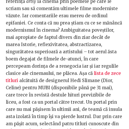
referință
artsy
la cinema prin poemele pe care le
scriam sau să comentăm ultimele filme moderniste
văzute. Iar comentariile erau mereu de ordinul
epifaniei. Ce conta că nu prea știam cu ce se mănâncă
modernismul în cinema? Ambiguitatea poveștilor,
mai apropiate de faptul divers din ziar decât de
marea Istorie, reflexivitatea, abstractizarea,
singurătatea superioară a artistului – tot aerul ăsta
boem degajat de filmele de-atunci, în care
percepeam dorința de a renegocia iar și iar regulile
clasice ale cinemaului, ne plăcea. Așa că
lista de zece
titluri
alcătuită de designerul Hedi Slimane (Dior,
Celine) pentru MUBI (disponibile până pe 31 mai),
care trece în revistă destule hituri previzibile de
liceu, a fost ca un portal către trecut. Un portal prin
care nu mai pășisem în ultimii ani, de teamă că insula
asta izolată în timp își va pierde lustrul. Dar prin care
am pășit acum, selectând patru titluri cunoscute din