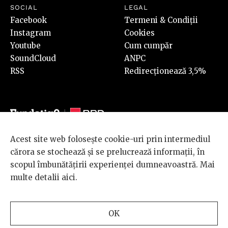
SOCIAL
LEGAL
Facebook
Termeni & Condiții
Instagram
Cookies
Youtube
Cum cumpăr
SoundCloud
ANPC
RSS
Redirecționează 3,5%
Acest site web folosește cookie-uri prin intermediul
© 2026 BRD Groupe Société Générale, toate drepturile rezervate.
cărora se stochează și se prelucrează informații, în
Scena 9 este un proiect sustinut de
BRD GROUPE SOCIÉTÉ
scopul îmbunătățirii experienței dumneavoastră. Mai
GÉNÉRALE
.
multe detalii
aici
.
Design and development
OK
by
INTERKORP