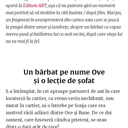
apară la
Editura ART
, așa că nu puteam găsi un moment
mai potrivit să vă invităm la citit înainte / după film. Mai jos,
un fragment în avanpremieră din cartea asta care se joacă
la pragul dintre umor și tandrețe, despre un bărbat cu capsa
mereu pusă și întâlnirea lui cu noii vecini, după care viața lui
nu va mai fi la fel.
Un bărbat pe nume Ove
și o lecție de șofat
S‑a întâmplat, în cei aproape patruzeci de ani în care
locuiseră în cartier, ca vreun vecin nechibzuit, nou
mutat în cartier, să o întrebe pe Sonja care era
motivul râcii adânci dintre Ove și Rune. De ce doi
oameni, care fuseseră cândva prieteni, se urau
dintr‑o dată atât de tare?