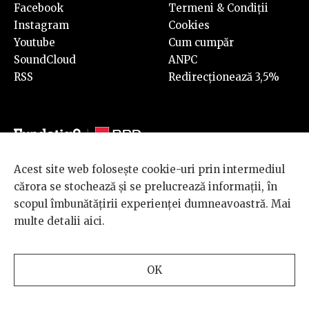
Facebook
Termeni & Condiții
Instagram
Cookies
Youtube
Cum cumpăr
SoundCloud
ANPC
RSS
Redirecționează 3,5%
Acest site web folosește cookie-uri prin intermediul
© 2026 BRD Groupe Société Générale, toate drepturile rezervate.
cărora se stochează și se prelucrează informații, în
Scena 9 este un proiect sustinut de
BRD GROUPE SOCIÉTÉ
scopul îmbunătățirii experienței dumneavoastră. Mai
GÉNÉRALE
.
multe detalii
aici
.
Design and development
OK
by
INTERKORP