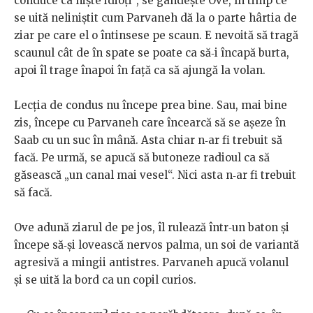
conduce ca niște idioți“, se gândește Ove, în timp ce
se uită neliniștit cum Parvaneh dă la o parte hârtia de
ziar pe care el o întinsese pe scaun. E nevoită să tragă
scaunul cât de în spate se poate ca să‑i încapă burta,
apoi îl trage înapoi în față ca să ajungă la volan.
Lecția de condus nu începe prea bine. Sau, mai bine
zis, începe cu Parvaneh care încearcă să se așeze în
Saab cu un suc în mână. Asta chiar n‑ar fi trebuit să
facă. Pe urmă, se apucă să butoneze radioul ca să
găsească „un canal mai vesel“. Nici asta n‑ar fi trebuit
să facă.
Ove adună ziarul de pe jos, îl rulează într‑un baton și
începe să‑și lovească nervos palma, un soi de variantă
agresivă a mingii antistres. Parvaneh apucă volanul
și se uită la bord ca un copil curios.