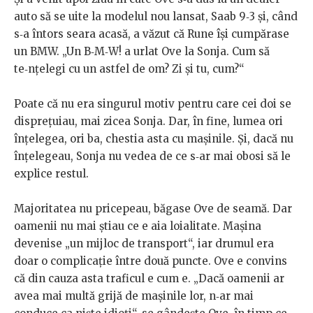
auto să se uite la modelul nou lansat, Saab 9‑3 și, când
s‑a întors seara acasă, a văzut că Rune își cumpărase
un BMW. „Un B‑M‑W! a urlat Ove la Sonja. Cum să
te‑nțelegi cu un astfel de om? Zi și tu, cum?“
Poate că nu era singurul motiv pentru care cei doi se
disprețuiau, mai zicea Sonja. Dar, în fine, lumea ori
înțelegea, ori ba, chestia asta cu mașinile. Și, dacă nu
înțelegeau, Sonja nu vedea de ce s‑ar mai obosi să le
explice restul.
Majoritatea nu pricepeau, băgase Ove de seamă. Dar
oamenii nu mai știau ce e aia loialitate. Mașina
devenise „un mijloc de transport“, iar drumul era
doar o complicație între două puncte. Ove e convins
că din cauza asta traficul e cum e. „Dacă oamenii ar
avea mai multă grijă de mașinile lor, n‑ar mai