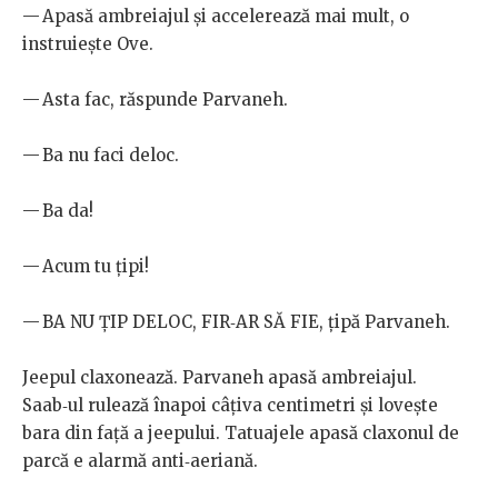
— Apasă ambreiajul și accelerează mai mult, o
instruiește Ove.
— Asta fac, răspunde Parvaneh.
— Ba nu faci deloc.
— Ba da!
— Acum tu țipi!
— BA NU ȚIP DELOC, FIR‑AR SĂ FIE, țipă Parvaneh.
Jeepul claxonează. Parvaneh apasă ambreiajul.
Saab‑ul rulează înapoi câțiva centimetri și lovește
bara din față a jeepului. Tatuajele apasă claxonul de
parcă e alarmă anti‑aeriană.