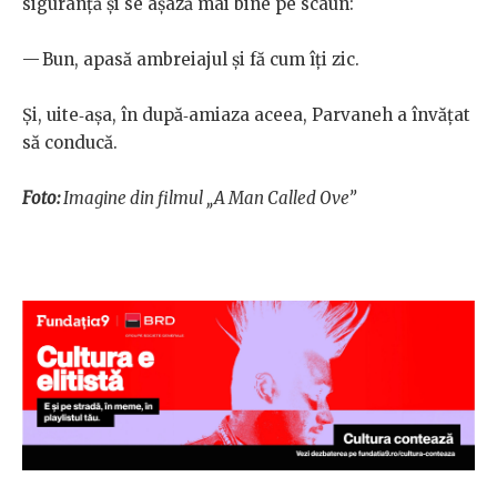
siguranță și se așază mai bine pe scaun:
— Bun, apasă ambreiajul și fă cum îți zic.
Și, uite‑așa, în după‑amiaza aceea, Parvaneh a învățat
să conducă.
Foto:
Imagine din filmul „A Man Called Ove”