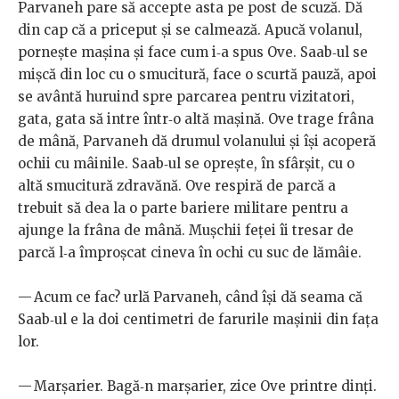
Parvaneh pare să accepte asta pe post de scuză. Dă
din cap că a priceput și se calmează. Apucă volanul,
pornește mașina și face cum i‑a spus Ove. Saab‑ul se
mișcă din loc cu o smucitură, face o scurtă pauză, apoi
se avântă huruind spre parcarea pentru vizitatori,
gata, gata să intre într‑o altă mașină. Ove trage frâna
de mână, Parvaneh dă drumul volanului și își acoperă
ochii cu mâinile. Saab‑ul se oprește, în sfârșit, cu o
altă smucitură zdravănă. Ove respiră de parcă a
trebuit să dea la o parte bariere militare pentru a
ajunge la frâna de mână. Mușchii feței îi tresar de
parcă l‑a împroșcat cineva în ochi cu suc de lămâie.
— Acum ce fac? urlă Parvaneh, când își dă seama că
Saab‑ul e la doi centimetri de farurile mașinii din fața
lor.
— Marșarier. Bagă‑n marșarier, zice Ove printre dinți.