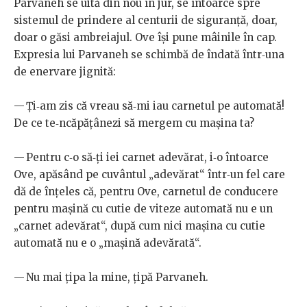
Parvaneh se uită din nou în jur, se întoarce spre
sistemul de prindere al centurii de siguranță, doar,
doar o găsi ambreiajul. Ove își pune mâinile în cap.
Expresia lui Parvaneh se schimbă de îndată într‑una
de enervare jignită:
— Ți‑am zis că vreau să‑mi iau carnetul pe automată!
De ce te‑ncăpățânezi să mergem cu mașina ta?
— Pentru c‑o să‑ți iei carnet adevărat, i‑o întoarce
Ove, apăsând pe cuvântul „adevărat“ într‑un fel care
dă de înțeles că, pentru Ove, carnetul de conducere
pentru mașină cu cutie de viteze automată nu e un
„carnet adevărat“, după cum nici mașina cu cutie
automată nu e o „mașină adevărată“.
— Nu mai țipa la mine, țipă Parvaneh.