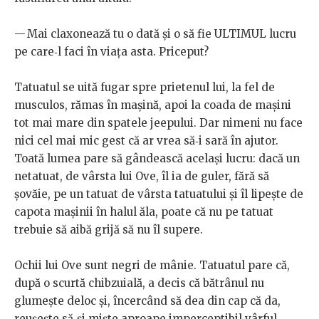
— Mai claxonează tu o dată și o să fie ULTIMUL lucru
pe care‑l faci în viața asta. Priceput?
Tatuatul se uită fugar spre prietenul lui, la fel de
musculos, rămas în mașină, apoi la coada de mașini
tot mai mare din spatele jeepului. Dar nimeni nu face
nici cel mai mic gest că ar vrea să‑i sară în ajutor.
Toată lumea pare să gândească același lucru: dacă un
netatuat, de vârsta lui Ove, îl ia de guler, fără să
șovăie, pe un tatuat de vârsta tatuatului și îl lipește de
capota mașinii în halul ăla, poate că nu pe tatuat
trebuie să aibă grijă să nu îl supere.
Ochii lui Ove sunt negri de mânie. Tatuatul pare că,
după o scurtă chibzuială, a decis că bătrânul nu
glumește deloc și, încercând să dea din cap că da,
reușește să‑și miște aproape imperceptibil vârful