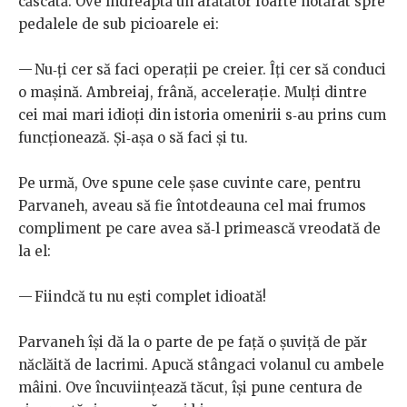
căscată. Ove îndreaptă un arătător foarte hotărât spre
pedalele de sub picioarele ei:
— Nu‑ți cer să faci operații pe creier. Îți cer să conduci
o mașină. Ambreiaj, frână, accelerație. Mulți dintre
cei mai mari idioți din istoria omenirii s‑au prins cum
funcționează. Și‑așa o să faci și tu.
Pe urmă, Ove spune cele șase cuvinte care, pentru
Parvaneh, aveau să fie întotdeauna cel mai frumos
compliment pe care avea să‑l primească vreodată de
la el:
— Fiindcă tu nu ești complet idioată!
Parvaneh își dă la o parte de pe față o șuviță de păr
năclăită de lacrimi. Apucă stângaci volanul cu ambele
mâini. Ove încuviințează tăcut, își pune centura de