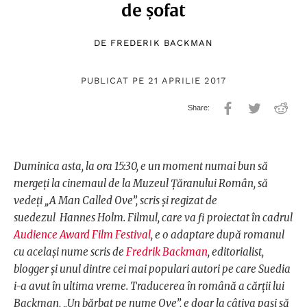
de șofat
DE
FREDERIK BACKMAN
PUBLICAT PE 21 APRILIE 2017
Duminica asta, la ora 15:30, e un moment numai bun să
mergeți la cinemaul de la Muzeul Țăranului Român, să
vedeți „A Man Called Ove”, scris și regizat de
suedezul Hannes Holm. Filmul, care va fi proiectat în cadrul
Audience Award Film Festival
, e o adaptare după romanul
cu același nume scris de
Fredrik Backman
, editorialist,
blogger și unul dintre cei mai populari autori pe care Suedia
i-a avut în ultima vreme. Traducerea în română a cărții lui
Backman, „Un bărbat pe nume Ove”, e doar la câțiva pași să