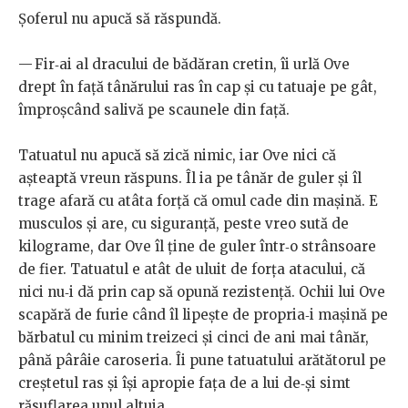
Șoferul nu apucă să răspundă.
— Fir‑ai al dracului de bădăran cretin, îi urlă Ove
drept în față tânărului ras în cap și cu tatuaje pe gât,
împroșcând salivă pe scaunele din față.
Tatuatul nu apucă să zică nimic, iar Ove nici că
așteaptă vreun răspuns. Îl ia pe tânăr de guler și îl
trage afară cu atâta forță că omul cade din mașină. E
musculos și are, cu siguranță, peste vreo sută de
kilograme, dar Ove îl ține de guler într‑o strânsoare
de fier. Tatuatul e atât de uluit de forța atacului, că
nici nu‑i dă prin cap să opună rezistență. Ochii lui Ove
scapără de furie când îl lipește de propria‑i mașină pe
bărbatul cu minim treizeci și cinci de ani mai tânăr,
până pârâie caroseria. Îi pune tatuatului arătătorul pe
creștetul ras și își apropie fața de a lui de‑și simt
răsuflarea unul altuia.