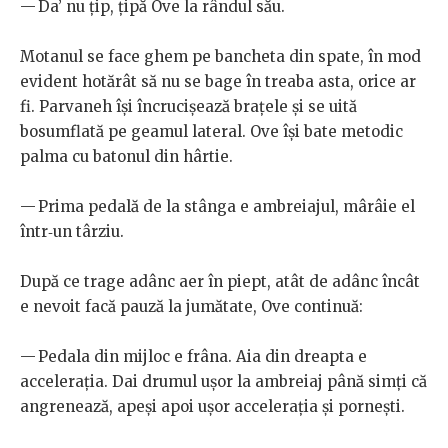
— Da’ nu țip, țipă Ove la rândul său.
Motanul se face ghem pe bancheta din spate, în mod
evident hotărât să nu se bage în treaba asta, orice ar
fi. Parvaneh își încrucișează brațele și se uită
bosumflată pe geamul lateral. Ove își bate metodic
palma cu batonul din hârtie.
— Prima pedală de la stânga e ambreiajul, mârâie el
într‑un târziu.
După ce trage adânc aer în piept, atât de adânc încât
e nevoit facă pauză la jumătate, Ove continuă:
— Pedala din mijloc e frâna. Aia din dreapta e
accelerația. Dai drumul ușor la ambreiaj până simți că
angrenează, apeși apoi ușor accelerația și pornești.