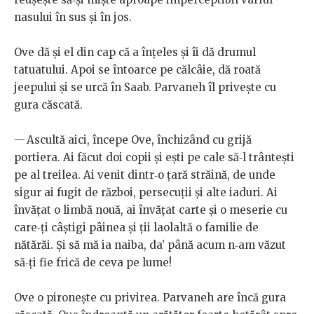
nasului în sus și în jos.
Ove dă și el din cap că a înțeles și îi dă drumul
tatuatului. Apoi se întoarce pe călcâie, dă roată
jeepului și se urcă în Saab. Parvaneh îl privește cu
gura căscată.
— Ascultă aici, începe Ove, închizând cu grijă
portiera. Ai făcut doi copii și ești pe cale să‑l trântești
pe al treilea. Ai venit dintr‑o țară străină, de unde
sigur ai fugit de război, persecuții și alte iaduri. Ai
învățat o limbă nouă, ai învățat carte și o meserie cu
care‑ți câștigi pâinea și ții laolaltă o familie de
nătărăi. Și să mă ia naiba, da’ până acum n‑am văzut
să‑ți fie frică de ceva pe lume!
Ove o pironește cu privirea. Parvaneh are încă gura