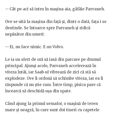
— Cât pe‑aci să intru în mașina aia, gâfâie Parvaneh.
Ove se uită la mașina din față și, dintr‑o dată, fața i se
destinde. Se întoarce spre Parvaneh și ridică
nepăsător din umeri:
— Ei, nu face nimic. E un Volvo.
Le ia un sfert de oră să iasă din parcare pe drumul
principal. Ajunși acolo, Parvaneh accelerează în
viteza întâi, iar Saab‑ul vibrează de zici că stă să
explodeze. Ove îi ordonă să schimbe viteza, iar ea îi
răspunde că nu știe cum. Între timp, pisica pare că
încearcă să deschidă ușa din spate.
Când ajung la primul semafor, o mașină de teren
mare și neagră, în care sunt doi tineri cu capetele