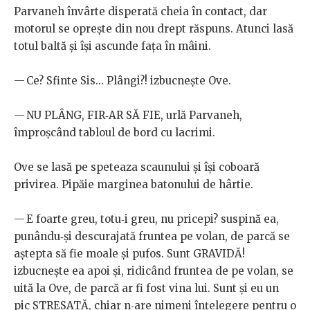
Parvaneh învârte disperată cheia în contact, dar
motorul se oprește din nou drept răspuns. Atunci lasă
totul baltă și își ascunde fața în mâini.
— Ce? Sfinte Sis... Plângi?! izbucnește Ove.
— NU PLÂNG, FIR‑AR SĂ FIE, urlă Parvaneh,
împroșcând tabloul de bord cu lacrimi.
Ove se lasă pe speteaza scaunului și își coboară
privirea. Pipăie marginea batonului de hârtie.
— E foarte greu, totu‑i greu, nu pricepi? suspină ea,
punându‑și descurajată fruntea pe volan, de parcă se
aștepta să fie moale și pufos. Sunt GRAVIDĂ!
izbucnește ea apoi și, ridicând fruntea de pe volan, se
uită la Ove, de parcă ar fi fost vina lui. Sunt și eu un
pic STRESATĂ, chiar n‑are nimeni înțelegere pentru o