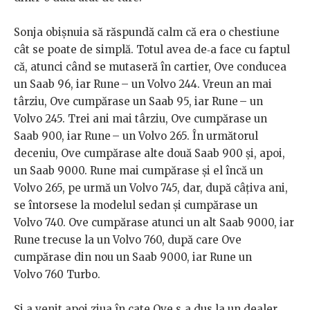
Sonja obișnuia să răspundă calm că era o chestiune
cât se poate de simplă. Totul avea de‑a face cu faptul
că, atunci când se mutaseră în cartier, Ove conducea
un Saab 96, iar Rune – un Volvo 244. Vreun an mai
târziu, Ove cumpărase un Saab 95, iar Rune – un
Volvo 245. Trei ani mai târziu, Ove cumpărase un
Saab 900, iar Rune – un Volvo 265. În următorul
deceniu, Ove cumpărase alte două Saab 900 și, apoi,
un Saab 9000. Rune mai cumpărase și el încă un
Volvo 265, pe urmă un Volvo 745, dar, după câțiva ani,
se întorsese la modelul sedan și cumpărase un
Volvo 740. Ove cumpărase atunci un alt Saab 9000, iar
Rune trecuse la un Volvo 760, după care Ove
cumpărase din nou un Saab 9000, iar Rune un
Volvo 760 Turbo.
Și a venit apoi ziua în cate Ove s‑a dus la un dealer