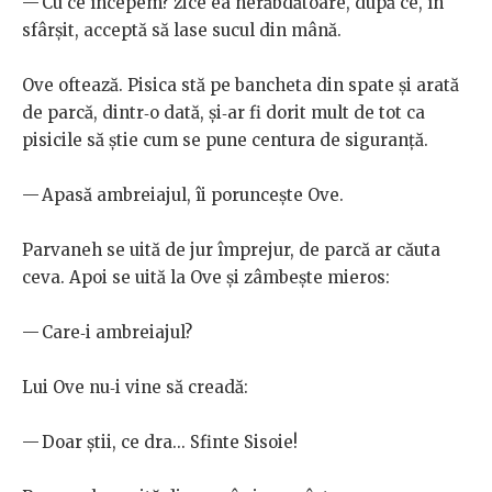
— Cu ce începem? zice ea nerăbdătoare, după ce, în
sfârșit, acceptă să lase sucul din mână.
Ove oftează. Pisica stă pe bancheta din spate și arată
de parcă, dintr‑o dată, și‑ar fi dorit mult de tot ca
pisicile să știe cum se pune centura de siguranță.
— Apasă ambreiajul, îi poruncește Ove.
Parvaneh se uită de jur împrejur, de parcă ar căuta
ceva. Apoi se uită la Ove și zâmbește mieros:
— Care‑i ambreiajul?
Lui Ove nu‑i vine să creadă:
— Doar știi, ce dra... Sfinte Sisoie!