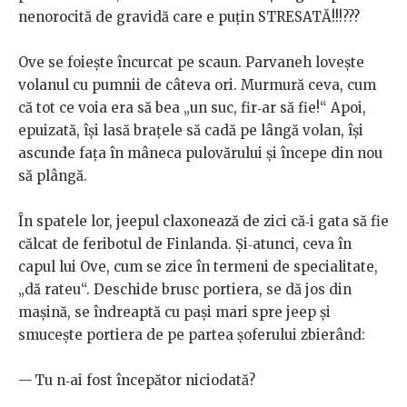
nenorocită de gravidă care e puțin STRESATĂ!!!???
Ove se foiește încurcat pe scaun. Parvaneh lovește
volanul cu pumnii de câteva ori. Murmură ceva, cum
că tot ce voia era să bea „un suc, fir‑ar să fie!“ Apoi,
epuizată, își lasă brațele să cadă pe lângă volan, își
ascunde fața în mâneca pulovărului și începe din nou
să plângă.
În spatele lor, jeepul claxonează de zici că‑i gata să fie
călcat de feribotul de Finlanda. Și‑atunci, ceva în
capul lui Ove, cum se zice în termeni de specialitate,
„dă rateu“. Deschide brusc portiera, se dă jos din
mașină, se îndreaptă cu pași mari spre jeep și
smucește portiera de pe partea șoferului zbierând:
— Tu n‑ai fost începător niciodată?