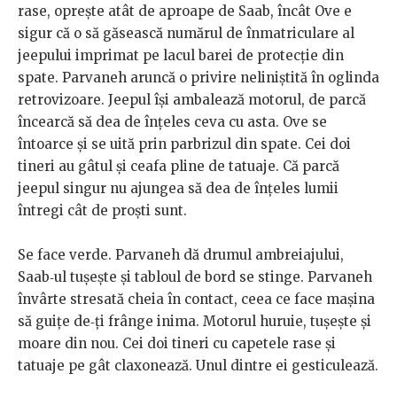
rase, oprește atât de aproape de Saab, încât Ove e
sigur că o să găsească numărul de înmatriculare al
jeepului imprimat pe lacul barei de protecție din
spate. Parvaneh aruncă o privire neliniștită în oglinda
retrovizoare. Jeepul își ambalează motorul, de parcă
încearcă să dea de înțeles ceva cu asta. Ove se
întoarce și se uită prin parbrizul din spate. Cei doi
tineri au gâtul și ceafa pline de tatuaje. Că parcă
jeepul singur nu ajungea să dea de înțeles lumii
întregi cât de proști sunt.
Se face verde. Parvaneh dă drumul ambreiajului,
Saab‑ul tușește și tabloul de bord se stinge. Parvaneh
învârte stresată cheia în contact, ceea ce face mașina
să guițe de‑ți frânge inima. Motorul huruie, tușește și
moare din nou. Cei doi tineri cu capetele rase și
tatuaje pe gât claxonează. Unul dintre ei gesticulează.