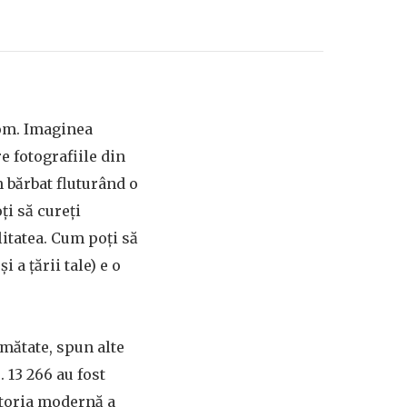
rom. Imaginea
e fotografiile din
n bărbat fluturând o
ți să cureți
litatea. Cum poți să
i a țării tale) e o
umătate, spun alte
 13 266 au fost
storia modernă a