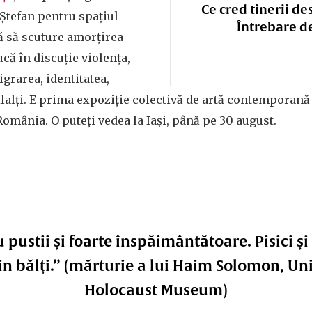
Ce cred tinerii de
Ștefan pentru spațiul
Întrebare d
ă să scuture amorțirea
că în discuție violența,
grarea, identitatea,
eilalți. E prima expoziție colectivă de artă contemporan
omânia. O puteți vedea la Iași, până pe 30 august.
u pustii și foarte înspăimântătoare. Pisici și
in bălți.” (mărturie a lui Haim Solomon, Uni
Holocaust Museum)