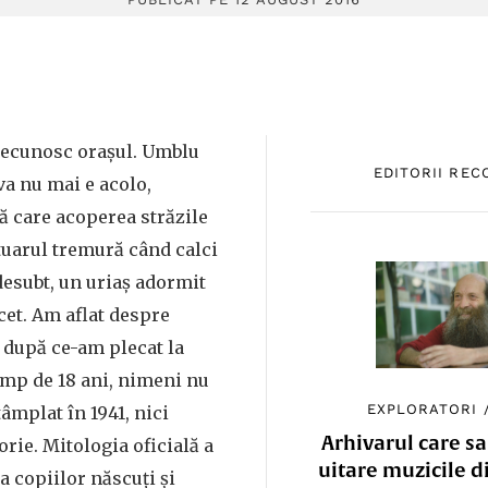
recunosc orașul. Umblu
EDITORII RE
eva nu mai e acolo,
ă care acoperea străzile
otuarul tremură când calci
edesubt, un uriaș adormit
cet. Am aflat despre
după ce-am plecat la
Timp de 18 ani, nimeni nu
EXPLORATORI
âmplat în 1941, nici
Arhivarul care sa
orie. Mitologia oficială a
uitare muzicile d
a copiilor născuți și