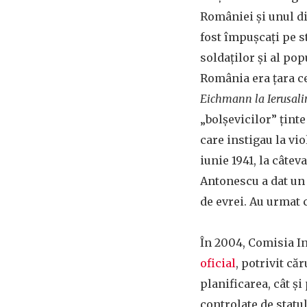
României și unul di
fost împușcați pe st
soldaților și al po
România era țara c
Eichmann la Ierusal
„bolșevicilor” țint
care instigau la vi
iunie 1941, la câte
Antonescu a dat un 
de evrei. Au urmat 
În 2004, Comisia I
oficial
, potrivit că
planificarea, cât ș
controlate de statu