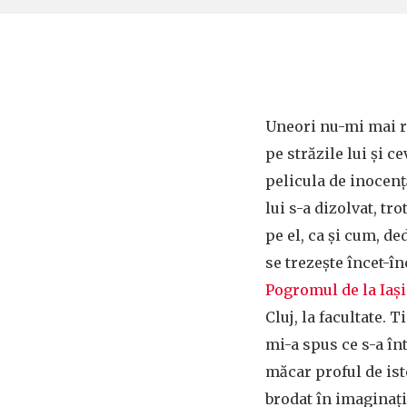
Uneori nu-mi mai 
pe străzile lui și c
pelicula de inocenț
lui s-a dizolvat, tr
pe el, ca și cum, d
se trezește încet-în
Pogromul de la Iași
Cluj, la facultate. 
mi-a spus ce s-a înt
măcar proful de ist
brodat în imaginați