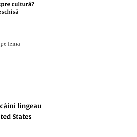
spre cultură?
eschisă
ă pe tema
 câini lingeau
ted States