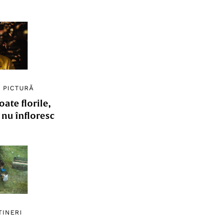
/
PICTURĂ
ate florile,
e nu înfloresc
TINERI