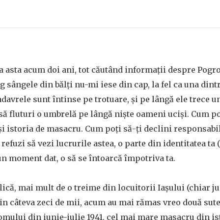
a asta acum doi ani, tot căutând informații despre Pog
 sângele din bălți nu-mi iese din cap, la fel ca una dintr
cadavrele sunt întinse pe trotuare, și pe lângă ele trece u
ă fluturi o umbrelă pe lângă niște oameni uciși. Cum po
și istoria de masacru. Cum poți să-ți declini responsabi
refuzi să vezi lucrurile astea, o parte din identitatea ta (ș
 un moment dat, o să se întoarcă împotriva ta.
ică, mai mult de o treime din locuitorii Iașului (chiar j
Din câteva zeci de mii, acum au mai rămas vreo două sute.
romului din iunie-iulie 1941, cel mai mare masacru din i