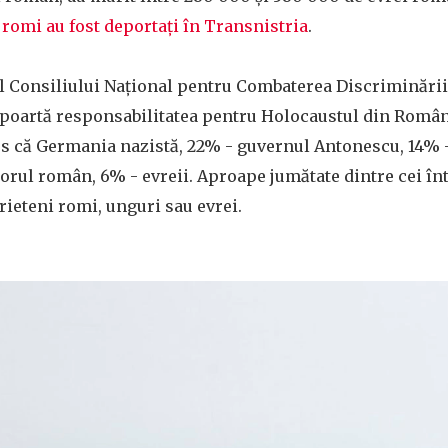
 romi au fost deportați în Transnistria
.
l Consiliului Național pentru Combaterea Discriminării ș
e poartă responsabilitatea pentru Holocaustul din Româ
s că Germania nazistă, 22% - guvernul Antonescu, 14% 
orul român, 6% - evreii. Aproape jumătate dintre cei înt
prieteni romi, unguri sau evrei.