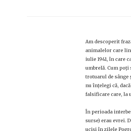
Am descoperit fraz
animalelor care ling
iulie 1941, în care 
umbrelă. Cum poți s
trotuarul de sânge 
nu înțelegi că, dacă 
falsificare care, la
În perioada interbel
surse) erau evrei. 
uciși în zilele Pog