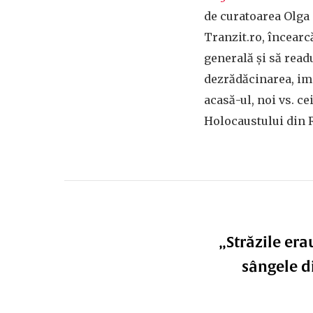
de curatoarea Olga 
Tranzit.ro, încearc
generală și să readu
dezrădăcinarea, imi
acasă-ul, noi vs. c
Holocaustului din R
„Străzile era
sângele d