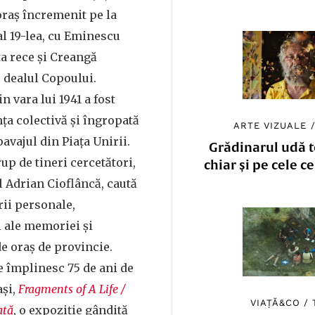
 oraș încremenit pe la
al 19-lea, cu Eminescu
ta rece și Creangă
 dealul Copoului.
n vara lui 1941 a fost
nța colectivă și îngropată
ARTE VIZUALE
avajul din Piața Unirii.
Grădinarul udă to
rup de tineri cercetători,
chiar și pe cele c
l Adrian Cioflâncă, caută
rii personale,
 ale memoriei și
de oraș de provincie.
se împlinesc 75 de ani de
ași,
Fragments of A Life /
VIAȚĂ&CO
/
ață
, o expoziție gândită