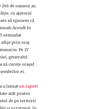
13 266 de oameni au
liție, cu ajutorul
erare să spunem că
Hannah Arendt în
 fi semnalat
 afișe prin oraș
 masacru. Pe 27
niei, generalul
u să curețe orașul
membrilor ei.
a a lansat
un raport
tate atât pentru
tul de pe teritorii
ni și ucraineni, în