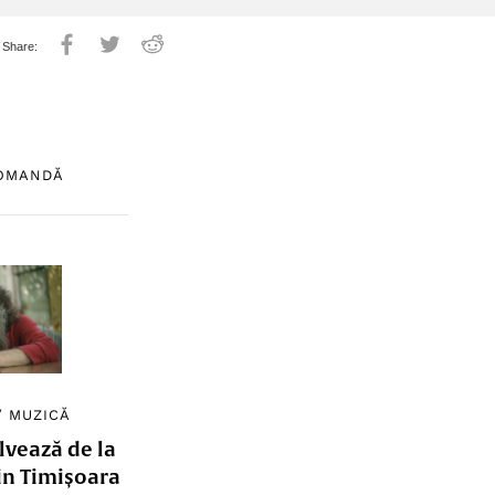
COMANDĂ
/
MUZICĂ
lvează de la
in Timișoara