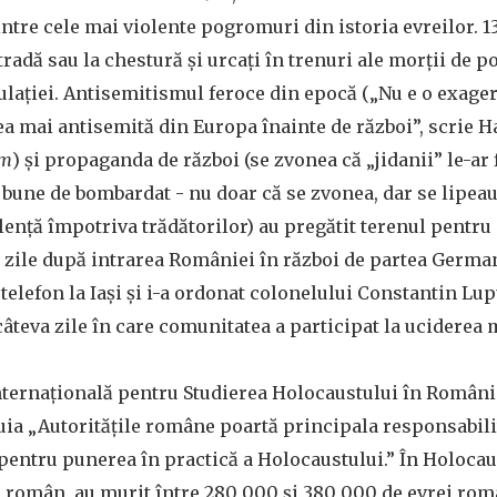
ntre cele mai violente pogromuri din istoria evreilor. 
radă sau la chestură și urcați în trenuri ale morții de po
pulației. Antisemitismul feroce din epocă („Nu e o exag
ea mai antisemită din Europa înainte de război”, scrie 
im
) și propaganda de război (se zvonea că „jidanii” le-ar
e bune de bombardat - nu doar că se zvonea, dar se lipeau
olență împotriva trădătorilor) au pregătit terenul pentru
va zile după intrarea României în război de partea Germa
telefon la Iași și i-a ordonat colonelului Constantin Lup
câteva zile în care comunitatea a participat la uciderea 
nternațională pentru Studierea Holocaustului în Români
ruia „Autoritățile române poartă principala responsabili
i pentru punerea în practică a Holocaustului.” În Holocaus
l român, au murit între 280 000 și 380 000 de evrei româ