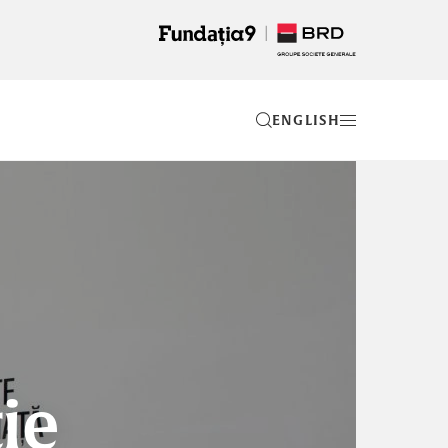
EN
ție