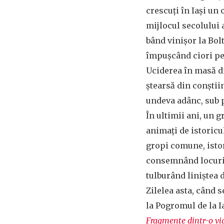
crescuți în Iași un
mijlocul secolului 
bând vinișor la Bol
împușcând ciori pe
Uciderea în masă di
ștearsă din conștii
undeva adânc, sub p
În ultimii ani, un g
animați de istoricu
gropi comune, isto
consemnând locuri
tulburând liniștea 
Zilelea asta, când 
la Pogromul de la I
Fragmente dintr-o vi