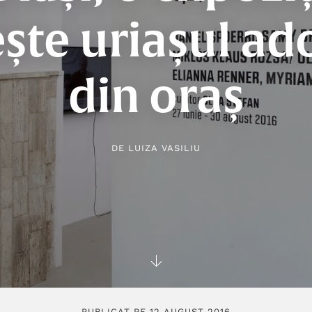
ește uriașul ad
din oraș
DE
LUIZA VASILIU
PUBLICAT PE 12 AUGUST 2016