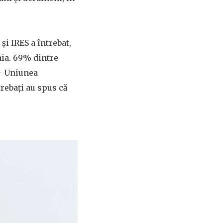
i IRES a întrebat,
nia. 69% dintre
- Uniunea
rebați au spus că