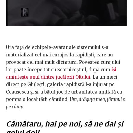
Ura față de echipele-avatar ale sistemului s-a
materializat cel mai curajos la rapidiști, care au
provocat cel mai mult dictatura. Povestea curajului
lor poate începe tot cu Scorniceștiul, după cum
își
amintește unul dintre jucătorii Oltului
. La un meci
direct pe Giulești, galeria rapidistă l-a înjurat pe
Ceaușescu și și-a bătut joc de urbanitatea umflată cu
pompa a localității cântând:
Ura, drăguța mea, țăranul e
pe câmp.
Cămătaru, hai pe noi, să ne dai și
golul doi!