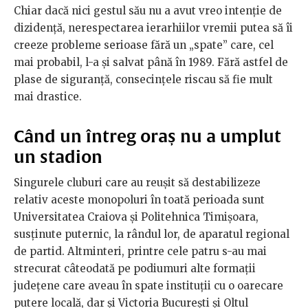
Chiar dacă nici gestul său nu a avut vreo intenție de
dizidență, nerespectarea ierarhiilor vremii putea să îi
creeze probleme serioase fără un „spate” care, cel
mai probabil, l-a și salvat până în 1989. Fără astfel de
plase de siguranță, consecințele riscau să fie mult
mai drastice.
Când un întreg oraș nu a umplut
un stadion
Singurele cluburi care au reușit să destabilizeze
relativ aceste monopoluri în toată perioada sunt
Universitatea Craiova și Politehnica Timișoara,
susținute puternic, la rândul lor, de aparatul regional
de partid. Altminteri, printre cele patru s-au mai
strecurat câteodată pe podiumuri alte formații
județene care aveau în spate instituții cu o oarecare
putere locală, dar și Victoria București și Oltul