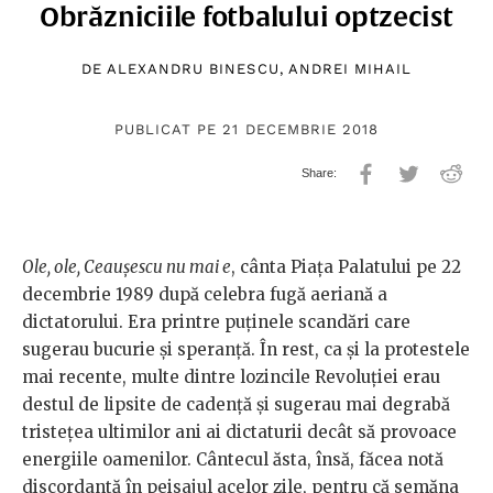
Obrăzniciile fotbalului optzecist
DE
ALEXANDRU BINESCU
,
ANDREI MIHAIL
PUBLICAT PE 21 DECEMBRIE 2018
Ole, ole, Ceaușescu nu mai e
, cânta Piața Palatului pe 22
decembrie 1989 după celebra fugă aeriană a
dictatorului. Era printre puținele scandări care
sugerau bucurie și speranță. În rest, ca și la protestele
mai recente, multe dintre lozincile Revoluției erau
destul de lipsite de cadență și sugerau mai degrabă
tristețea ultimilor ani ai dictaturii decât să provoace
energiile oamenilor. Cântecul ăsta, însă, făcea notă
discordantă în peisajul acelor zile, pentru că semăna