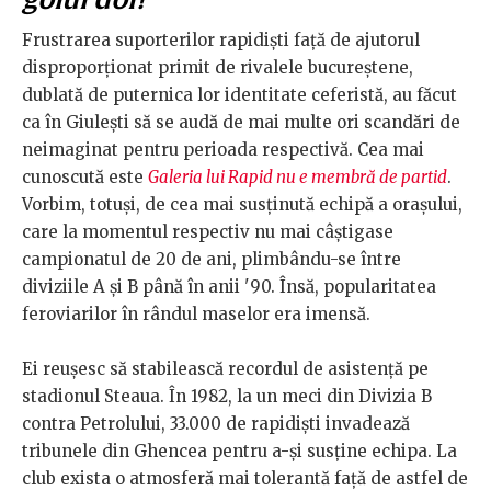
Frustrarea suporterilor rapidiști față de ajutorul
disproporționat primit de rivalele bucureștene,
dublată de puternica lor identitate ceferistă, au făcut
ca în Giulești să se audă de mai multe ori scandări de
neimaginat pentru perioada respectivă. Cea mai
cunoscută este
Galeria lui Rapid nu e membră de partid
.
Vorbim, totuși, de cea mai susținută echipă a orașului,
care la momentul respectiv nu mai câștigase
campionatul de 20 de ani, plimbându-se între
diviziile A și B până în anii '90. Însă, popularitatea
feroviarilor în rândul maselor era imensă.
Ei reușesc să stabilească recordul de asistență pe
stadionul Steaua. În 1982, la un meci din Divizia B
contra Petrolului, 33.000 de rapidiști invadează
tribunele din Ghencea pentru a-și susține echipa. La
club exista o atmosferă mai tolerantă față de astfel de