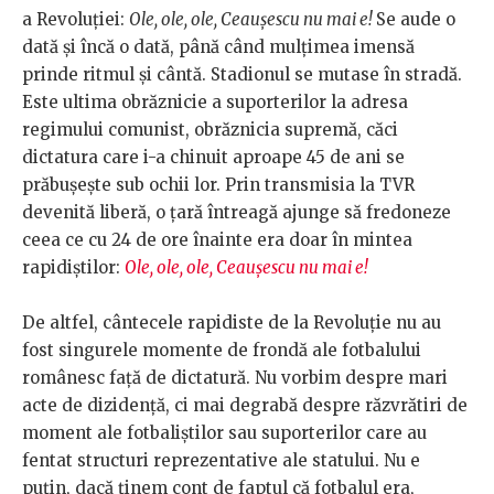
a Revoluției:
Ole, ole, ole, Ceaușescu nu mai e!
Se aude o
dată și încă o dată, până când mulțimea imensă
prinde ritmul și cântă. Stadionul se mutase în stradă.
Este ultima obrăznicie a suporterilor la adresa
regimului comunist, obrăznicia supremă, căci
dictatura care i-a chinuit aproape 45 de ani se
prăbușește sub ochii lor. Prin transmisia la TVR
devenită liberă, o țară întreagă ajunge să fredoneze
ceea ce cu 24 de ore înainte era doar în mintea
rapidiștilor:
Ole, ole, ole, Ceaușescu nu mai e!
De altfel, cântecele rapidiste de la Revoluție nu au
fost singurele momente de frondă ale fotbalului
românesc față de dictatură. Nu vorbim despre mari
acte de dizidență, ci mai degrabă despre răzvrătiri de
moment ale fotbaliștilor sau suporterilor care au
fentat structuri reprezentative ale statului. Nu e
puțin, dacă ținem cont de faptul că fotbalul era,