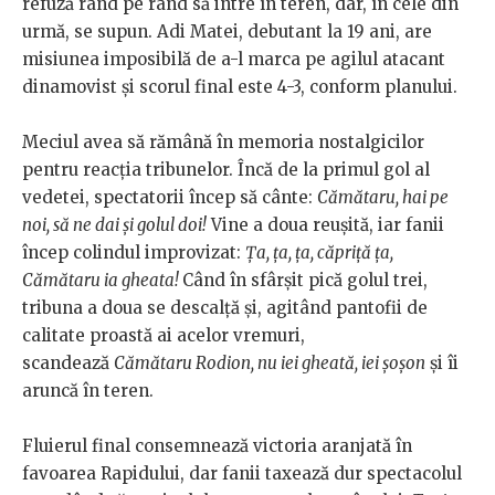
refuză rând pe rând să intre în teren, dar, în cele din
urmă, se supun. Adi Matei, debutant la 19 ani, are
misiunea imposibilă de a-l marca pe agilul atacant
dinamovist și scorul final este 4-3, conform planului.
Meciul avea să rămână în memoria nostalgicilor
pentru reacția tribunelor. Încă de la primul gol al
vedetei, spectatorii încep să cânte:
Cămătaru, hai pe
noi, să ne dai şi golul doi!
Vine a doua reușită, iar fanii
încep colindul improvizat:
Ța, ța, ța, căpriță ța,
Cămătaru ia gheata!
Când în sfârșit pică golul trei,
tribuna a doua se descalță și, agitând pantofii de
calitate proastă ai acelor vremuri,
scandează
Cămătaru Rodion, nu iei gheată, iei șoșon
și îi
aruncă în teren.
Fluierul final consemnează victoria aranjată în
favoarea Rapidului, dar fanii taxează dur spectacolul