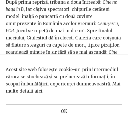
După prima repriză, tribuna a doua întreabă:
Cine ne
bagă în B
, iar câțiva spectatori, chipurile cetățeni
model, înalță o pancartă cu două cuvinte
omniprezente în România acelor vremuri:
Ceaușescu,
PCR
. Jocul se repetă de mai multe ori. Spre finalul
meciului, Giuleștiul dă în clocot. Galeria care obișnuia
să fluture steaguri cu capete de mort, tipice piraților,
scandează minute în șir fără să se mai ascundă:
Cine
ne-a băgat în B, Ceaușescu PCR!
Acest site web folosește cookie-uri prin intermediul
cărora se stochează și se prelucrează informații, în
scopul îmbunătățirii experienței dumneavoastră. Mai
Ultrași rapidiști în anii 80, cu celebrul steag de pirați.
multe detalii
aici
.
Fotografie obținută prin amabilitatea autorilor.
Căderea spre liga inferioară se produce, însă echipa
OK
feroviară o reîntâlnește pe Steaua în Cupa României o
lună mai târziu. Este ultimul lor meci înaintea