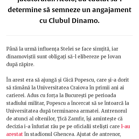
determine să semneze un angajament
cu Clubul Dinamo.
Până la urmă influența Stelei se face simțită, iar
dinamoviștii sunt obligați să-l elibereze pe Iovan
după răpire
.
În arest era să ajungă și Gică Popescu, care și-a dorit
să rămână la Universitatea Craiova în primii ani ai
carierei. Adus cu forța la București pe perioada
stadiului militar, Popescu a încercat să se întoarcă la
Universitatea după terminarea armatei. Antrenorul
de atunci al oltenilor, Țică Zamfir, își amintește că
decizia i-a înfuriat rău pe pe oficialii steliști care
l-au
arestat
în stadionul Ghencea.
Ajutat de antrenor,