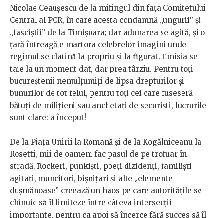
Nicolae Ceaușescu de la mitingul din fața Comitetului
Central al PCR, în care acesta condamnă „ungurii” și
„fasciștii” de la Timișoara; dar adunarea se agită, și o
țară întreagă e martora celebrelor imagini unde
regimul se clatină la propriu și la figurat. Emisia se
taie la un moment dat, dar prea târziu. Pentru toți
bucureștenii nemulțumiți de lipsa drepturilor și
bunurilor de tot felul, pentru toți cei care fuseseră
bătuți de milițieni sau anchetați de securiști, lucrurile
sunt clare: a început!
De la Piața Unirii la Romană și de la Kogălniceanu la
Rosetti, mii de oameni fac pasul de pe trotuar în
stradă. Rockeri, punkiști, poeți dizidenți, familiști
agitați, muncitori, bișnițari și alte „elemente
dușmănoase” creează un haos pe care autoritățile se
chinuie să îl limiteze între câteva intersecții
importante, pentru ca apoi să încerce fără succes să îl