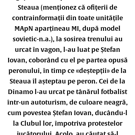
Steaua (menționez că ofițerii de
contrainformații din toate unitățile
MApN aparțineau MI, după model
sovietic-n.a.), la sosirea trenului au
urcat în vagon, l-au luat pe Ștefan
Iovan, coborând cu el pe partea opusă
peronului, în timp ce «deștepții» de la
Steaua îl așteptau pe peron. Cei de la
Dinamo l-au urcat pe tânărul fotbalist
într-un autoturism, de culoare neagră,
cum povestea Ștefan Iovan, ducându-l
la Clubul lor, împotriva protestelor
jucătorului. Acolo, au căutat să-l