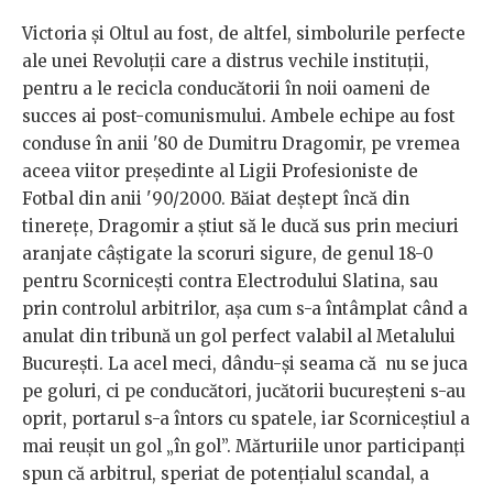
Victoria și Oltul au fost, de altfel, simbolurile perfecte
ale unei Revoluții care a distrus vechile instituții,
pentru a le recicla conducătorii în noii oameni de
succes ai post-comunismului. Ambele echipe au fost
conduse în anii '80 de Dumitru Dragomir, pe vremea
aceea viitor președinte al Ligii Profesioniste de
Fotbal din anii '90/2000. Băiat deștept încă din
tinerețe, Dragomir a știut să le ducă sus prin meciuri
aranjate câștigate la scoruri sigure, de genul 18-0
pentru Scornicești contra Electrodului Slatina, sau
prin controlul arbitrilor, așa cum s-a întâmplat când a
anulat din tribună un gol perfect valabil al Metalului
București. La acel meci, dându-și seama că nu se juca
pe goluri, ci pe conducători, jucătorii bucureșteni s-au
oprit, portarul s-a întors cu spatele, iar Scorniceștiul a
mai reușit un gol „în gol”. Mărturiile unor participanți
spun că arbitrul, speriat de potențialul scandal, a