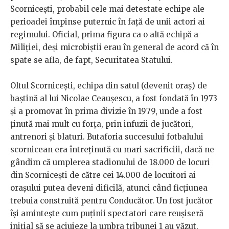
Scornicești, probabil cele mai detestate echipe ale
perioadei împinse puternic în față de unii actori ai
regimului. Oficial, prima figura ca o altă echipă a
Miliției, deși microbiștii erau în general de acord că în
spate se afla, de fapt, Securitatea Statului.
Oltul Scornicești, echipa din satul (devenit oraș) de
baștină al lui Nicolae Ceaușescu, a fost fondată în 1973
și a promovat în prima divizie în 1979, unde a fost
ținută mai mult cu forța, prin infuzii de jucători,
antrenori și blaturi. Butaforia succesului fotbalului
scornicean era întreținută cu mari sacrificiii, dacă ne
gândim că umplerea stadionului de 18.000 de locuri
din Scornicești
de către cei 14.000 de locuitori ai
orașului putea deveni dificilă, atunci când ficțiunea
trebuia construită pentru Conducător. Un fost jucător
își amintește cum puținii spectatori care reușiseră
inițial să se aciuieze la umbra tribunei 1 au văzut,