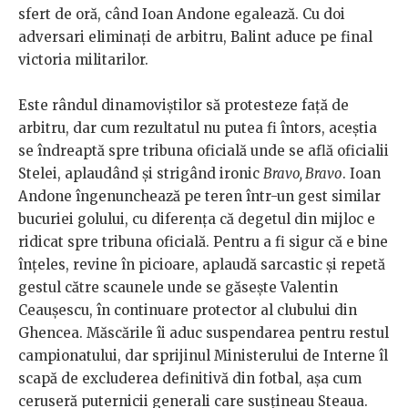
sfert de oră, când Ioan Andone egalează. Cu doi
adversari eliminați de arbitru, Balint aduce pe final
victoria militarilor.
Este rândul dinamoviștilor să protesteze față de
arbitru, dar cum rezultatul nu putea fi întors, aceștia
se îndreaptă spre tribuna oficială unde se află oficialii
Stelei, aplaudând și strigând ironic
Bravo, Bravo
. Ioan
Andone îngenunchează pe teren într-un gest similar
bucuriei golului, cu diferența că degetul din mijloc e
ridicat spre tribuna oficială. Pentru a fi sigur că e bine
înțeles, revine în picioare, aplaudă sarcastic și repetă
gestul către scaunele unde se găsește Valentin
Ceaușescu, în continuare protector al clubului din
Ghencea. Măscările îi aduc suspendarea pentru restul
campionatului, dar sprijinul Ministerului de Interne îl
scapă de excluderea definitivă din fotbal, așa cum
ceruseră puternicii generali care susțineau Steaua.