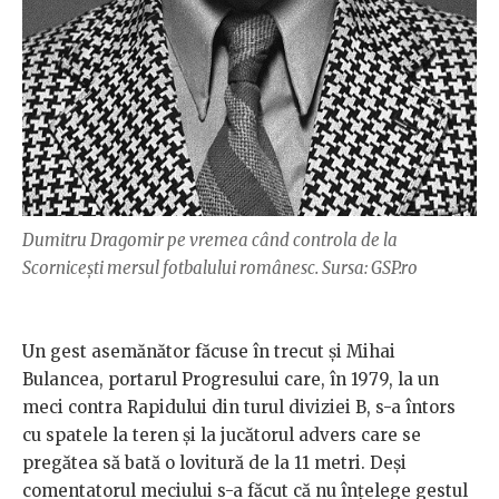
Dumitru Dragomir pe vremea când controla de la
Scornicești mersul fotbalului românesc. Sursa: GSP.ro
Un gest asemănător făcuse în trecut și Mihai
Bulancea, portarul Progresului care, în 1979, la un
meci contra Rapidului din turul diviziei B, s-a întors
cu spatele la teren și la jucătorul advers care se
pregătea să bată o lovitură de la 11 metri. Deși
comentatorul meciului s-a făcut că nu înțelege gestul