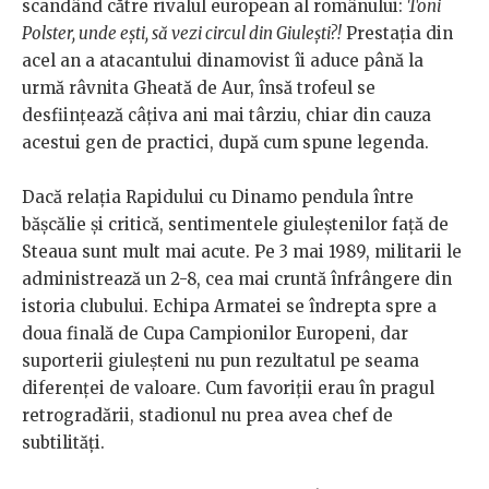
scandând către rivalul european al românului:
Toni
Polster, unde eşti, să vezi circul din Giuleşti?!
Prestația din
acel an a atacantului dinamovist îi aduce până la
urmă râvnita Gheată de Aur, însă trofeul se
desființează câțiva ani mai târziu, chiar din cauza
acestui gen de practici, după cum spune legenda.
Dacă relația Rapidului cu Dinamo pendula între
bășcălie și critică, sentimentele giuleștenilor față de
Steaua sunt mult mai acute. Pe 3 mai 1989, militarii le
administrează un 2-8, cea mai cruntă înfrângere din
istoria clubului. Echipa Armatei se îndrepta spre a
doua finală de Cupa Campionilor Europeni, dar
suporterii giuleșteni nu pun rezultatul pe seama
diferenței de valoare. Cum favoriții erau în pragul
retrogradării, stadionul nu prea avea chef de
subtilități.