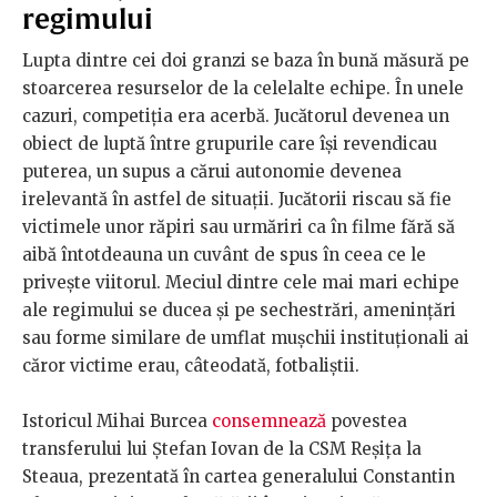
regimului
Lupta dintre cei doi granzi se baza în bună măsură pe
stoarcerea resurselor de la celelalte echipe. În unele
cazuri, competiția era acerbă. Jucătorul devenea un
obiect de luptă între grupurile care își revendicau
puterea, un supus a cărui autonomie devenea
irelevantă în astfel de situații. Jucătorii riscau să fie
victimele unor răpiri sau urmăriri ca în filme fără să
aibă întotdeauna un cuvânt de spus în ceea ce le
privește viitorul. Meciul dintre cele mai mari echipe
ale regimului se ducea și pe sechestrări, amenințări
sau forme similare de umflat mușchii instituționali ai
căror victime erau, câteodată, fotbaliștii.
Istoricul Mihai Burcea
consemnează
povestea
transferului lui Ștefan Iovan de la CSM Reșița la
Steaua, prezentată în cartea generalului Constantin