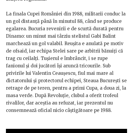
La finala Cupei României din 1988, militarii conduc la
un gol distanță până în minutul 88, când se produce
egalarea. Bucuria revenirii e de scurtă durată pentru
Dinamo: un minut mai târziu stelistul Gabi Balint
marchează un gol valabil. Reușita e anulată pe motiv
de ofsaid, iar echipa Stelei sare pe arbitrii bănuiți că
trag cu ceilalți. Tușierul e îmbrâncit, i se rupe
fanionul și doi jucători își aruncă tricourile. Sub
privirile lui Valentin Ceaușescu, fiul mai mare al
dictatorului și protectorul echipei, Steaua București se
retrage de pe teren, pentru a primi Cupa, a doua zi, la
masa verde. După Revoluție, clubul a oferit trofeul
rivalilor, dar aceștia au refuzat, iar prezentul nu
consemnează oficial nicio câștigătoare pe 1988.