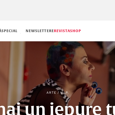
Ă
SPECIAL
NEWSLETTERE
REVISTA
SHOP
ARTE
/
V.I.P.
ai un iepure t