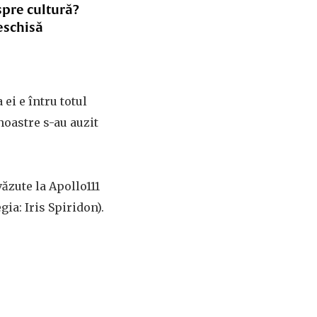
spre cultură?
eschisă
ei e întru totul
noastre s-au auzit
văzute la Apollo111
gia: Iris Spiridon).