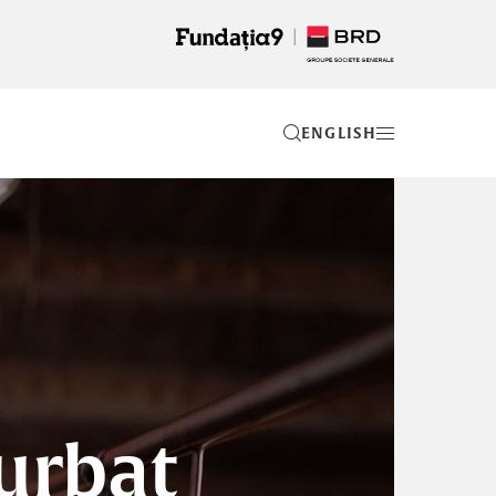
EN
urbat