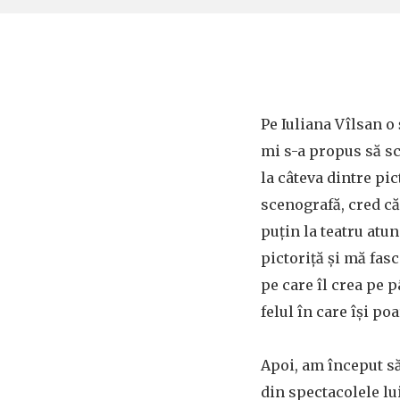
Pe Iuliana Vîlsan o
mi s-a propus să s
la câteva dintre pic
scenografă, cred 
puțin la teatru atu
pictoriță și mă fas
pe care îl crea pe p
felul în care își po
Apoi, am început s
din spectacolele lu