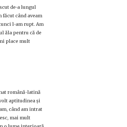
scut de-a lungul
am făcut când aveam
 atunci l-am rupt. Am
l ăla pentru că de
Îmi place mult
inat română-latină
volt aptitudinea și
lam, când am intrat
tesc, mai mult
m o lume interioară