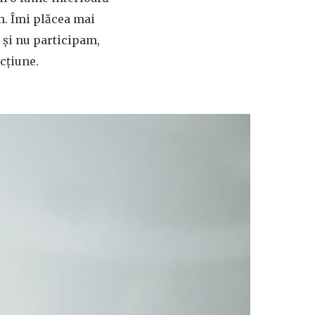
m. Îmi plăcea mai
ț și nu participam,
acțiune.