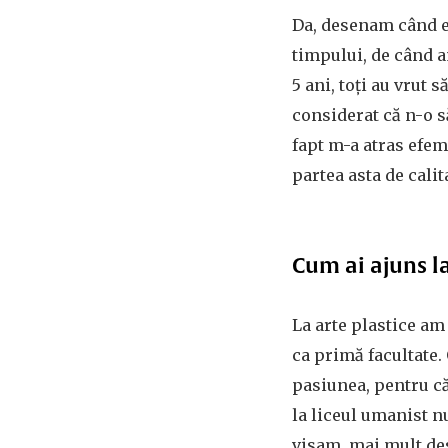
Da, desenam când e
timpului, de când a
5 ani, toți au vrut 
considerat că n-o 
fapt m-a atras efem
partea asta de calit
Cum ai ajuns la
La arte plastice a
ca primă facultate. 
pasiunea, pentru că
la liceul umanist n
visam, mai mult de