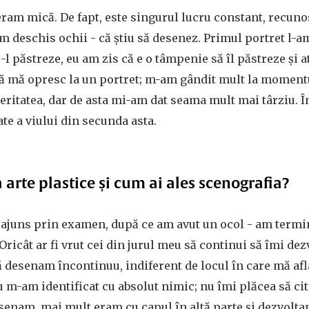
ram mică. De fapt, este singurul lucru constant, recuno
m deschis ochii - că știu să desenez. Primul portret l-
să-l păstreze, eu am zis că e o tâmpenie să îl păstreze și
să mă opresc la un portret; m-am gândit mult la momentu
eritatea, dar de asta mi-am dat seama mult mai târziu. 
ate a viului din secunda asta.
 arte plastice și cum ai ales scenografia?
m ajuns prin examen, după ce am avut un ocol - am term
Oricât ar fi vrut cei din jurul meu să continui să îmi dez
 desenam încontinuu, indiferent de locul în care mă af
u m-am identificat cu absolut nimic; nu îmi plăcea să ci
senam, mai mult eram cu capul în altă parte și dezvolta