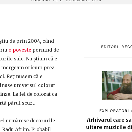
 știu de prin 2004, când
EDITORII RE
criu
o poveste
pornind de
turile sale. Nu știam că e
că mergeam oricum prea
nci. Reținusem că e
cinase universul colorat
ânze. La fel de colorat ca
artă părul scurt.
EXPLORATORI
Arhivarul care sa
ă-i urmăresc decorurile
uitare muzicile d
i Radu Afrim. Probabil