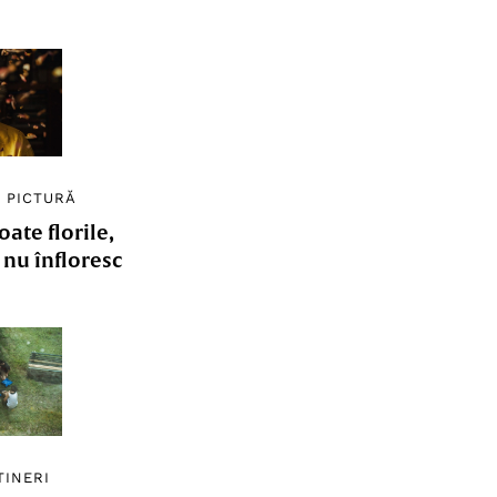
/
PICTURĂ
ate florile,
e nu înfloresc
TINERI