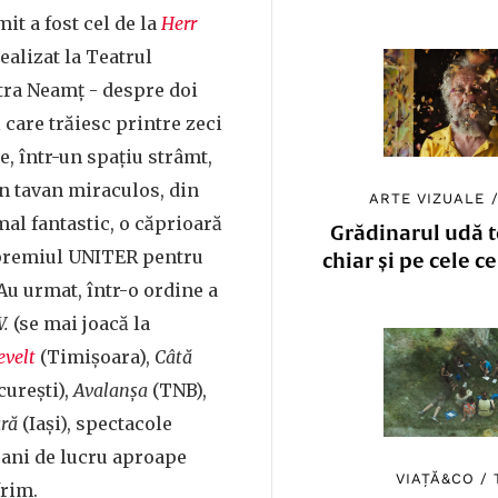
it a fost cel de la
Herr
ealizat la Teatrul
tra Neamț - despre doi
 care trăiesc printre zeci
, într-un spațiu strâmt,
un tavan miraculos, din
ARTE VIZUALE
al fantastic, o căprioară
Grădinarul udă to
(premiul UNITER pentru
chiar și pe cele c
 Au urmat, într-o ordine a
.
(se mai joacă la
evelt
(Timișoara),
Câtă
curești),
Avalanșa
(TNB),
ară
(Iași), spectacole
i ani de lucru aproape
VIAȚĂ&CO
/
frim.