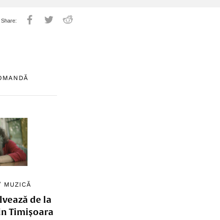
COMANDĂ
/
MUZICĂ
lvează de la
in Timișoara