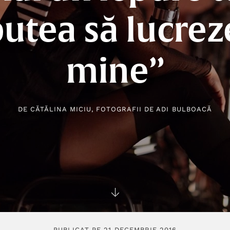
putea să lucrez
mine”
DE
CĂTĂLINA MICIU
, FOTOGRAFII DE
ADI BULBOACĂ
PUBLICAT PE 21 DECEMBRIE 2016