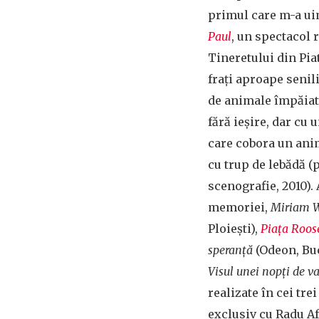
primul care m-a uim
Paul
, un spectacol r
Tineretului din Pia
frați aproape senili
de animale împăiate
fără ieșire, dar cu 
care cobora un anim
cu trup de lebădă 
scenografie, 2010).
memoriei,
Miriam W
Ploiești),
Piața Roos
speranță
(Odeon, Bu
Visul unei nopți de v
realizate în cei tre
exclusiv cu Radu A