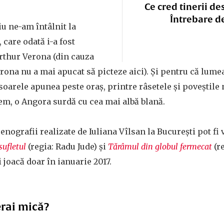
Ce cred tinerii de
Întrebare d
iu ne-am întâlnit la
 care odată i-a fost
Arthur Verona (din cauza
rona nu a mai apucat să picteze aici). Și pentru că lumea 
soarele apunea peste oraș, printre râsetele și poveștile 
eem, o Angora surdă cu cea mai albă blană.
nografii realizate de Iuliana Vîlsan la București pot fi 
sufletul
(regia: Radu Jude) și
Tărâmul din globul fermecat
(re
 joacă doar în ianuarie 2017.
rai mică?