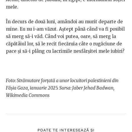
mele.
În decurs de două luni, amândoi au murit departe de
mine. Eu nu i-am văzut. Aștept până când va fi posibil
să merg să-i văd. Când voi putea, oare, să merg la
căpătâiul lor, să le recit fiecăruia câte o rugăciune de
pace și să-i plâng cu lacrimile nesfârșitei mele iubiri?
Foto: Strămutare forțată a unor locuitori palestinieni din
Fâșia Gaza, ianuarie 2025. Sursa: Jaber Jehad Badwan,
Wikimedia Commons
POATE TE INTERESEAZĂ ȘI