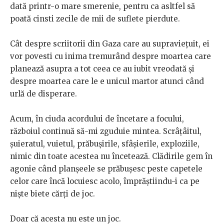
dată printr-o mare smerenie, pentru ca asltfel să
poată cinsti zecile de mii de suflete pierdute.
Cât despre scriitorii din Gaza care au supraviețuit, ei
vor povesti cu inima tremurând despre moartea care
planează asupra a tot ceea ce au iubit vreodată și
despre moartea care le e unicul martor atunci când
urlă de disperare.
Acum, în ciuda acordului de încetare a focului,
războiul continuă să-mi zguduie mintea. Scrâțâitul,
șuieratul, vuietul, prăbușirile, sfâșierile, exploziile,
nimic din toate acestea nu încetează. Clădirile gem în
agonie când planșeele se prăbușesc peste capetele
celor care încă locuiesc acolo, împrăștiindu-i ca pe
niște biete cărți de joc.
Doar că acesta nu este un joc.