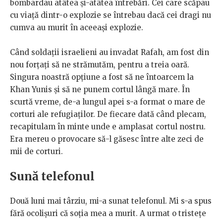
bombardau atâtea și-atâtea întrebări. Cei care scăpau
cu viață dintr-o explozie se întrebau dacă cei dragi nu
cumva au murit în aceeași explozie.
Când soldații israelieni au invadat Rafah, am fost din
nou forțați să ne strămutăm, pentru a treia oară.
Singura noastră opțiune a fost să ne întoarcem la
Khan Yunis și să ne punem cortul lângă mare. În
scurtă vreme, de-a lungul apei s-a format o mare de
corturi ale refugiaților. De fiecare dată când plecam,
recapitulam în minte unde e amplasat cortul nostru.
Era mereu o provocare să-l găsesc între alte zeci de
mii de corturi.
Sună telefonul
Două luni mai târziu, mi-a sunat telefonul. Mi s-a spus
fără ocolișuri că soția mea a murit. A urmat o tristețe