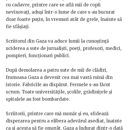
cu cadavre, printre care se află mii de copii
nevinovați, aduși într-o lume de care s-au bucurat
doar foarte puțin, în vremuri atât de grele, înainte să
fie sfâșiați.
Scriitorul din Gaza va aduce lumii la cunoștință
uciderea a sute de jurnaliști, poeți, profesori, medici,
pompieri, funcționari publici.
După demolarea a patru sute de mii de clădiri,
frumoasa Gaza a devenit cea mai vastă ruină din
istorie. Fabricile au dispărut. Fermele s-au făcut
scrum. Toate universitățile, școlile, grădinițele și
spitalele au fost bombardate.
Scriitorii, printre care mă număr și eu, sfidează
disperarea pentru a elibera adevărul asediat, înainte
ca și acesta să fie omorât. Gaza a îndurat dintr-o dată