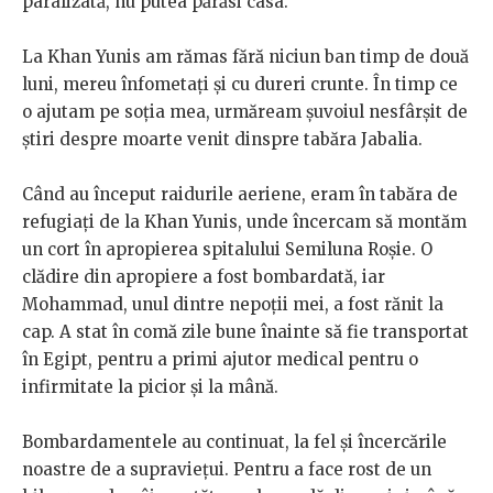
paralizată, nu putea părăsi casa.
La Khan Yunis am rămas fără niciun ban timp de două
luni, mereu înfometați și cu dureri crunte. În timp ce
o ajutam pe soția mea, urmăream șuvoiul nesfârșit de
știri despre moarte venit dinspre tabăra Jabalia.
Când au început raidurile aeriene, eram în tabăra de
refugiați de la Khan Yunis, unde încercam să montăm
un cort în apropierea spitalului Semiluna Roșie. O
clădire din apropiere a fost bombardată, iar
Mohammad, unul dintre nepoții mei, a fost rănit la
cap. A stat în comă zile bune înainte să fie transportat
în Egipt, pentru a primi ajutor medical pentru o
infirmitate la picior și la mână.
Bombardamentele au continuat, la fel și încercările
noastre de a supraviețui. Pentru a face rost de un