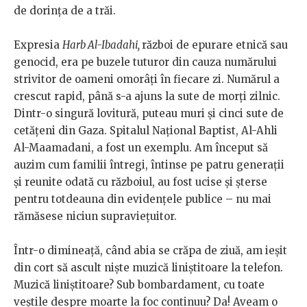
de dorința de a trăi.
Expresia
Harb Al-Ibadahi,
război de epurare etnică sau
genocid, era pe buzele tuturor din cauza numărului
strivitor de oameni omorâți în fiecare zi. Numărul a
crescut rapid, până s-a ajuns la sute de morți zilnic.
Dintr-o singură lovitură, puteau muri și cinci sute de
cetățeni din Gaza. Spitalul Național Baptist, Al-Ahli
Al-Maamadani, a fost un exemplu. Am început să
auzim cum familii întregi, întinse pe patru generații
și reunite odată cu războiul, au fost ucise și șterse
pentru totdeauna din evidențele publice – nu mai
rămăsese niciun supraviețuitor.
Într-o dimineață, când abia se crăpa de ziuă, am ieșit
din cort să ascult niște muzică liniștitoare la telefon.
Muzică liniștitoare? Sub bombardament, cu toate
veștile despre moarte la foc continuu? Da! Aveam o