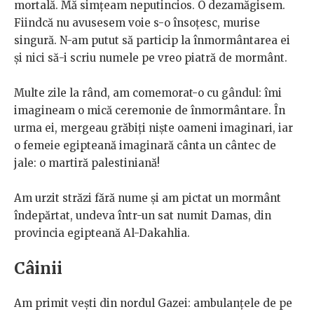
mortală. Mă simțeam neputincios. O dezamăgisem.
Fiindcă nu avusesem voie s-o însoțesc, murise
singură. N-am putut să particip la înmormântarea ei
și nici să-i scriu numele pe vreo piatră de mormânt.
Multe zile la rând, am comemorat-o cu gândul: îmi
imagineam o mică ceremonie de înmormântare. În
urma ei, mergeau grăbiți niște oameni imaginari, iar
o femeie egipteană imaginară cânta un cântec de
jale: o martiră palestiniană!
Am urzit străzi fără nume și am pictat un mormânt
îndepărtat, undeva într-un sat numit Damas, din
provincia egipteană Al-Dakahlia.
Câinii
Am primit vești din nordul Gazei: ambulanțele de pe