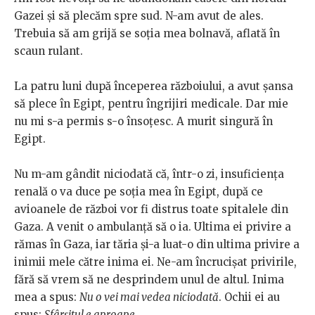
Gazei și să plecăm spre sud. N-am avut de ales.
Trebuia să am grijă se soția mea bolnavă, aflată în
scaun rulant.
La patru luni după începerea războiului, a avut șansa
să plece în Egipt, pentru îngrijiri medicale. Dar mie
nu mi s-a permis s-o însoțesc. A murit singură în
Egipt.
Nu m-am gândit niciodată că, într-o zi, insuficiența
renală o va duce pe soția mea în Egipt, după ce
avioanele de război vor fi distrus toate spitalele din
Gaza. A venit o ambulanță să o ia. Ultima ei privire a
rămas în Gaza, iar tăria și-a luat-o din ultima privire a
inimii mele către inima ei. Ne-am încrucișat privirile,
fără să vrem să ne desprindem unul de altul. Inima
mea a spus:
Nu o vei mai vedea niciodată
. Ochii ei au
spus:
Sfârșitul e aproape.