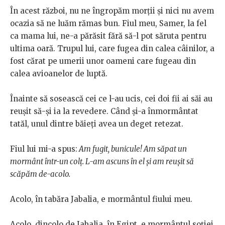
În acest război, nu ne îngropăm morții și nici nu avem
ocazia să ne luăm rămas bun. Fiul meu, Samer, la fel
ca mama lui, ne-a părăsit fără să-l pot săruta pentru
ultima oară. Trupul lui, care fugea din calea câinilor, a
fost cărat pe umerii unor oameni care fugeau din
calea avioanelor de luptă.
Înainte să sosească cei ce l-au ucis, cei doi fii ai săi au
reușit să-și ia la revedere. Când și-a înmormântat
tatăl, unul dintre băieți avea un deget retezat.
Fiul lui mi-a spus:
Am fugit, bunicule! Am săpat un
mormânt într-un colț. L-am ascuns în el și am reușit să
scăpăm de-acolo.
Acolo, în tabăra Jabalia, e mormântul fiului meu.
Acolo, dincolo de Jabalia, în Egipt, e mormântul soției