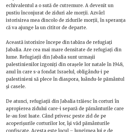
echivalentul a o sută de cutremure. A devenit un
pustiu înconjurat de ziduri ale morții. Azvârl
istorisirea mea dincolo de zidurile morții, în speranța
că va ajunge la un cititor de departe.
Această istorisire începe din tabăra de refugiați
Jabalia. Are cea mai mare densitate de refugiați din
lume. Refugiații din Jabalia sunt urmașii
palestinienilor izgoniți din orașele lor natale în 1948,
anul în care s-a fondat Israelul, obligându-i pe
palestinieni să plece în diaspora, luându-le pământul
și casele.
De atunci, refugiații din Jabalia trăiesc în corturi în
apropierea zidului care-i separă de pământurile care
le-au fost luate. Când privesc peste zid de pe
acoperișurile corturilor lor, își văd pământurile
confiscate. Acesta este locul – lungimea lui e de