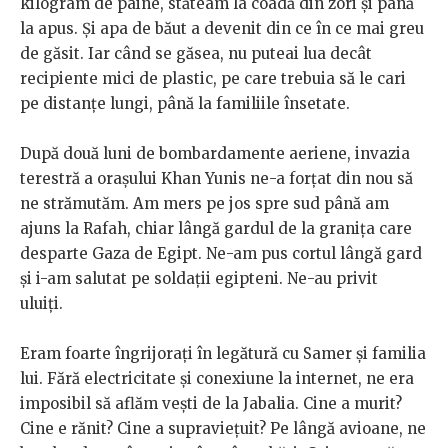
kilogram de pâine, stăteam la coadă din zori și până
la apus. Și apa de băut a devenit din ce în ce mai greu
de găsit. Iar când se găsea, nu puteai lua decât
recipiente mici de plastic, pe care trebuia să le cari
pe distanțe lungi, până la familiile însetate.
După două luni de bombardamente aeriene, invazia
terestră a orașului Khan Yunis ne-a forțat din nou să
ne strămutăm. Am mers pe jos spre sud până am
ajuns la Rafah, chiar lângă gardul de la granița care
desparte Gaza de Egipt. Ne-am pus cortul lângă gard
și i-am salutat pe soldații egipteni. Ne-au privit
uluiți.
Eram foarte îngrijorați în legătură cu Samer și familia
lui. Fără electricitate și conexiune la internet, ne era
imposibil să aflăm vești de la Jabalia. Cine a murit?
Cine e rănit? Cine a supraviețuit? Pe lângă avioane, ne