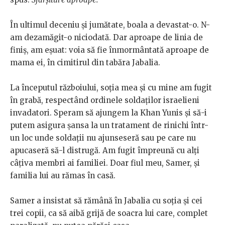
În ultimul deceniu și jumătate, boala a devastat-o. N-
am dezamăgit-o niciodată. Dar aproape de linia de
finiș, am eșuat: voia să fie înmormântată aproape de
mama ei, în cimitirul din tabăra Jabalia.
La începutul războiului, soția mea și cu mine am fugit
în grabă, respectând ordinele soldaților israelieni
invadatori. Speram să ajungem la Khan Yunis și să-i
putem asigura șansa la un tratament de rinichi într-
un loc unde soldații nu ajunseseră sau pe care nu
apucaseră să-l distrugă. Am fugit împreună cu alți
câțiva membri ai familiei. Doar fiul meu, Samer, și
familia lui au rămas în casă.
Samer a insistat să rămână în Jabalia cu soția și cei
trei copii, ca să aibă grijă de soacra lui care, complet