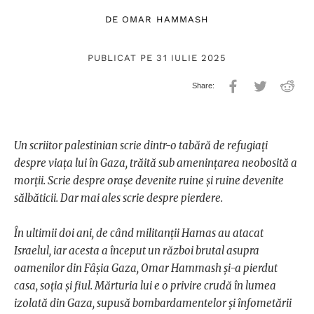
DE
OMAR HAMMASH
PUBLICAT PE 31 IULIE 2025
Un scriitor palestinian scrie dintr-o tabără de refugiați
despre viața lui în Gaza, trăită sub amenințarea neobosită a
morții. Scrie despre orașe devenite ruine și ruine devenite
sălbăticii. Dar mai ales scrie despre pierdere.
În ultimii doi ani, de când militanții Hamas au atacat
Israelul, iar acesta a început un război brutal asupra
oamenilor din Fâșia Gaza, Omar Hammash și-a pierdut
casa, soția și fiul. Mărturia lui e o privire crudă în lumea
izolată din Gaza, supusă bombardamentelor și înfometării