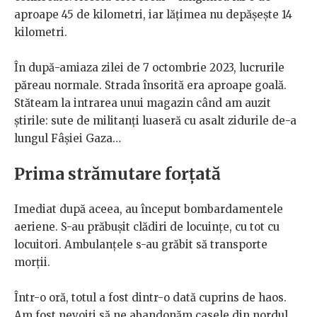
aproape 45 de kilometri, iar lățimea nu depășește 14
kilometri.
În după-amiaza zilei de 7 octombrie 2023, lucrurile
păreau normale. Strada însorită era aproape goală.
Stăteam la intrarea unui magazin când am auzit
știrile: sute de militanți luaseră cu asalt zidurile de-a
lungul Fâșiei Gaza…
Prima strămutare forțată
Imediat după aceea, au început bombardamentele
aeriene. S-au prăbușit clădiri de locuințe, cu tot cu
locuitori. Ambulanțele s-au grăbit să transporte
morții.
Într-o oră, totul a fost dintr-o dată cuprins de haos.
Am fost nevoiți să ne abandonăm casele din nordul