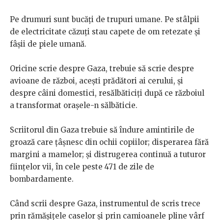
Pe drumuri sunt bucăți de trupuri umane. Pe stâlpii
de electricitate căzuți stau capete de om retezate și
fâșii de piele umană.
Oricine scrie despre Gaza, trebuie să scrie despre
avioane de război, acești prădători ai cerului, și
despre câini domestici, resălbăticiți după ce războiul
a transformat orașele-n sălbăticie.
Scriitorul din Gaza trebuie să îndure amintirile de
groază care țâșnesc din ochii copiilor; disperarea fără
margini a mamelor; și distrugerea continuă a tuturor
ființelor vii, în cele peste 471 de zile de
bombardamente.
Când scrii despre Gaza, instrumentul de scris trece
prin rămășițele caselor și prin camioanele pline vârf