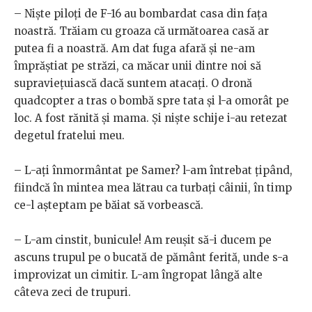
– Niște piloți de F-16 au bombardat casa din fața
noastră. Trăiam cu groaza că următoarea casă ar
putea fi a noastră. Am dat fuga afară și ne-am
împrăștiat pe străzi, ca măcar unii dintre noi să
supraviețuiască dacă suntem atacați. O dronă
quadcopter a tras o bombă spre tata și l-a omorât pe
loc. A fost rănită și mama. Și niște schije i-au retezat
degetul fratelui meu.
– L-ați înmormântat pe Samer? l-am întrebat țipând,
fiindcă în mintea mea lătrau ca turbați câinii, în timp
ce-l așteptam pe băiat să vorbească.
– L-am cinstit, bunicule! Am reușit să-i ducem pe
ascuns trupul pe o bucată de pământ ferită, unde s-a
improvizat un cimitir. L-am îngropat lângă alte
câteva zeci de trupuri.