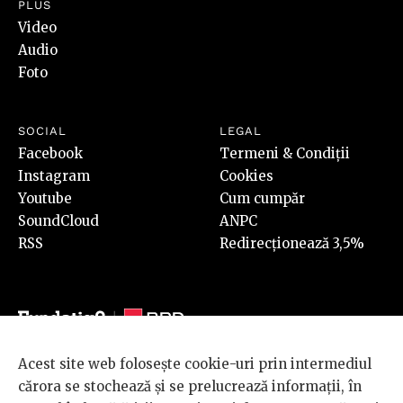
PLUS
Video
Audio
Foto
SOCIAL
LEGAL
Facebook
Termeni & Condiții
Instagram
Cookies
Youtube
Cum cumpăr
SoundCloud
ANPC
RSS
Redirecționează 3,5%
Acest site web folosește cookie-uri prin intermediul
© 2026 BRD Groupe Société Générale, toate drepturile rezervate.
cărora se stochează și se prelucrează informații, în
Scena 9 este un proiect sustinut de
BRD GROUPE SOCIÉTÉ