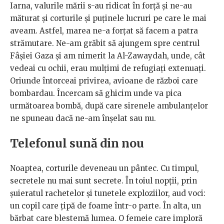
Iarna, valurile mării s-au ridicat în forță și ne-au
măturat și corturile și puținele lucruri pe care le mai
aveam. Astfel, marea ne-a forțat să facem a patra
strămutare. Ne-am grăbit să ajungem spre centrul
Fâșiei Gaza și am nimerit la Al-Zawaydah, unde, cât
vedeai cu ochii, erau mulțimi de refugiați extenuați.
Oriunde întorceai privirea, avioane de război care
bombardau. Încercam să ghicim unde va pica
următoarea bombă, după care sirenele ambulanțelor
ne spuneau dacă ne-am înșelat sau nu.
Telefonul sună din nou
Noaptea, corturile deveneau un pântec. Cu timpul,
secretele nu mai sunt secrete. În toiul nopții, prin
șuieratul rachetelor și tunetele exploziilor, aud voci:
un copil care țipă de foame într-o parte. În alta, un
bărbat care blestemă lumea. O femeie care imploră