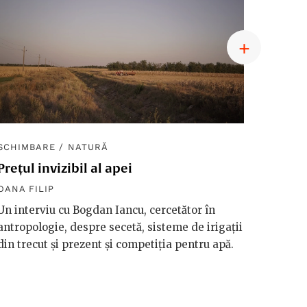
SCHIMBARE
/
NATURĂ
SCHIM
Prețul invizibil al apei
Diplom
macro
OANA FILIP
OANA F
Un interviu cu Bogdan Iancu, cercetător în
antropologie, despre secetă, sisteme de irigații
Håkan 
din trecut și prezent și competiția pentru apă.
vorbeșt
vreme 
valori
riscuri