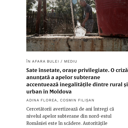
ÎN AFARA BULEI
/
MEDIU
Sate însetate, orașe privilegiate. O criză
anunțată a apelor subterane
accentuează inegalitățile dintre rural și
urban în Moldova
ADINA FLOREA
,
COSMIN FILIȘAN
Cercetătorii avertizează de ani întregi că
nivelul apelor subterane din nord-estul
României este în scădere. Autoritățile