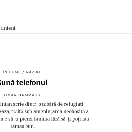
tinieni.
ÎN LUME
/
RĂZBOI
Sună telefonul
OMAR HAMMASH
inian scrie dintr-o tabără de refugiați
 Gaza, trăită sub amenințarea neobosită a
 e să-ți pierzi familia fără să-ți poți lua
rămas bun.