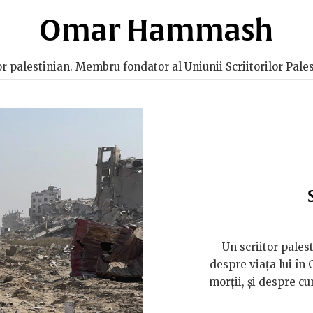
Omar Hammash
r palestinian. Membru fondator al Uniunii Scriitorilor Pales
Un scriitor palest
despre viața lui în
morții, și despre cum