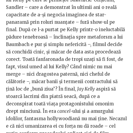
Sandler – care a demonstrat în ultimii ani o reală
capacitate de a-și negocia imaginea de star-
panaramă prin roluri nuanțate – fură show-ul pe
final. După ce l-a purtat pe Kelly printr-o ineluctabilă
pădure tenebroasă – înclinația spre metaforsm a lui
Baumbach e pur și simplu nefericită –, filmul decide
să conchidă cinic, și măcar de data asta procedează
corect. Toată fanfaronada de tropi uzați să fi fost, de
fapt, visul umed al lui Kelly? Când nimic nu mai
merge – nici dragostea paternă, nici cheful de
călătorie –, măcar banii și termenii contractului să
țină loc de „bună ziua”? În final,
Jay Kelly
aspiră să
stoarcă lacrimi din piatră seacă, după ce a
deconspirat toată viața protagonistului omonim
drept minciună. În era
cancel
-ului și a amurgului
idolilor, fantasma hollywoodiană nu mai ține. Necazul
e că nici umanizarea ei cu forța nu dă roade – cel