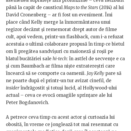
asemenea suprafețe fără profunzime – ceva neizbutit
până la capăt de causticul
Maps to the Stars
(2014) al lui
David Cronenberg – ar fi fost un eveniment. Îmi
place când Kelly merge la înmormântarea unui
regizor decăzut și rememorat drept autor de filme
cult, apoi vedem, printr-un flashback, cum i-a refuzat
acestuia o ultimă colaborare propusă în timp ce bietul
om îi pregătea sandvișuri cu maioneză și roșii pe
blatul bucătăriei sale
hi-tech
: în astfel de secvențe e ca
și cum Baumbach ar filma niște extratereștri care
încearcă să se comporte ca oamenii.
Jay Kelly
pare să
ne poarte după el printr-un tur avizat cinefil, de
insider
îndrăgostit și totuși lucid, al Hollywood-ului
actual – ceva ce evocă omagiile sprințare ale lui
Peter Bogdanovich.
A petrece ceva timp cu acest actor și curtoazia lui
obosită, în vreme ce jonglează tot mai resemnat cu