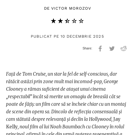
DE
VICTOR MOROZOV
★★★★★
☆☆☆☆☆
PUBLICAT PE 10 DECEMBRIE 2025
Față de Tom Cruise, un star la fel de self-conscious, dar
rătăcit astăzi prin zone mult mai incomod-pop, George
Clooney a rămas suficient de atașat unui cinema
„respectabil” încât să merite un omagiu de breaslă cât se
poate de fățiș: un film care să se încheie chiar cu un montaj
de scene din opera sa. Dincolo de reflecția consensuală și
cam stătută despre relevanță și declin la Hollywood,
Jay
Kelly
, noul film al lui Noah Baumbach cu Clooney în rolul
principal, afirmă în cele din urmă puterea regenerativă a