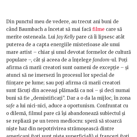
Din punctul meu de vedere, au trecut ani buni de
când Baumbach a încetat să mai facă
filme
care să
merite osteneala. Lui
Jay Kelly
pare că îi lipsesc atât
puterea de a capta energiile misterioase ale unui
mare artist – chiar și unul devotat formelor de cultură
populare –, cât și aceea de a înțelege
fandom
-ul. Poți
afirma că marii creatori sunt oameni de excepție – și
atunci să ne imersezi în procesul lor special de
ființare pe lume; sau poți afirma că marii creatori
sunt făcuți din aceeași plămadă ca noi – și deci numai
buni să fie „demistificați”. Dar a o da la mijloc, în zona
safe
a lui nici-nici, aduce a oportunism. Confruntat cu
o dilemă, filmul pare că își abandonează subiectul și
se repliază pe un teren mediocru: speră să stoarcă
niște haz din nepotrivirea strămoșească dintre
americani (toți sunt niște superficiali) și francezi (toți