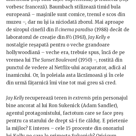
vorbesc franceză). Baumbach stilizează timid bula
europeană – mașinile sunt comice, trenul e scos din
muzeu –, dar nu își ia niciodată zborul. Mai aproape
de siropul cinefil din
Il cinema paradiso
(1988) decât de
laboratorul de creație din
8½
(1963),
Jay Kelly
e
nostalgie reșapată pentru o veche grandoare
hollywoodiană – veche era, trebuie spus, încă de pe
vremea lui
The Sunset Boulevard
(1950) –, rostită din
punctul de vedere al Netflix-ului acaparator, adică al
inamicului. Or, în poleiala asta lăcrămoasă și în cele
din urmă fățarnică îmi vine tot mai greu să cred.
Jay Kelly
recuperează teren
in extremis
prin personajul
bine ancorat al lui Ron Sukenick (Adam Sandler),
agentul protagonistului, factotum care se face preș
pentru ca starului de drept să-i fie călduț. E prietenie
la mijloc? E interes – cele 15 procente din onorariul
lui Kelly pe care le primește Sukenick? Orișicum,