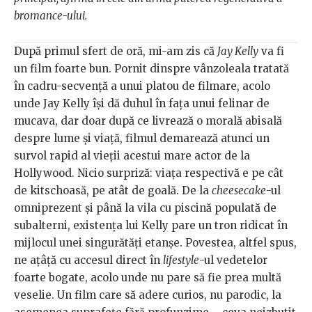
bromance-ului.
După primul sfert de oră, mi-am zis că
Jay Kelly
va fi
un film foarte bun. Pornit dinspre vânzoleala tratată
în cadru-secvență a unui platou de filmare, acolo
unde Jay Kelly își dă duhul în fața unui felinar de
mucava, dar doar după ce livrează o morală abisală
despre lume și viață, filmul demarează atunci un
survol rapid al vieții acestui mare actor de la
Hollywood. Nicio surpriză: viața respectivă e pe cât
de kitschoasă, pe atât de goală. De la
cheesecake
-ul
omniprezent și până la vila cu piscină populată de
subalterni, existența lui Kelly pare un tron ridicat în
mijlocul unei singurătăți etanșe. Povestea, altfel spus,
ne ațâță cu accesul direct în
lifestyle
-ul vedetelor
foarte bogate, acolo unde nu pare să fie prea multă
veselie. Un film care să adere curios, nu parodic, la