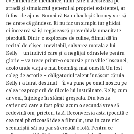
evenimentele mediatice, fanii care îl acostează pe
stradă și simulacrul general al propriei existenței, ar
fi fost de ajuns. Numai că Baumbach și Clooney vor să
ne arate că gândesc. Ei nu fac un simplu tur ghidat –
ei încearcă să își regăsească proverbiala umanitate
pierdută. Dintr-o explorare de culise, filmul dă în
recital de clișee. Inevitabil, salvarea morală a lui
Kelly – un individ care și-a neglijat odraslele pentru
glorie – va trece printr-o excursie prin viile Toscanei,
acolo unde viața e mai boemă și mai onestă. Un fost
coleg de actorie – obligatoriul talent înnăscut căruia
Kelly i-a furat destinul – îl va pune pe omul nostru pe
calea reapropierii de fiicele lui înstrăinate. Kelly, cum
ar veni, înțelege în sfârșit greșeala. Din bestia
carieristă care a fost până acum o secundă vrea să
redevină om, prieten, tată. Reconversia asta ipocrită e
cea mai plicticoasă idee a filmului, una în care nici
scenariștii săi nu par să creadă o iotă. Pentru ce