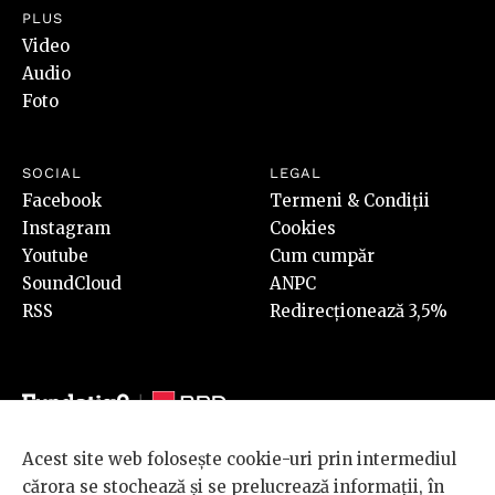
PLUS
Video
Audio
Foto
SOCIAL
LEGAL
Facebook
Termeni & Condiții
Instagram
Cookies
Youtube
Cum cumpăr
SoundCloud
ANPC
RSS
Redirecționează 3,5%
Acest site web folosește cookie-uri prin intermediul
© 2026 BRD Groupe Société Générale, toate drepturile rezervate.
cărora se stochează și se prelucrează informații, în