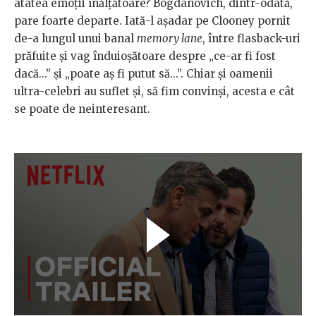
atâtea emoții înălțătoare? Bogdanovich, dintr-odată,
pare foarte departe. Iată-l așadar pe Clooney pornit
de-a lungul unui banal
memory lane
, între flasback-uri
prăfuite și vag înduioșătoare despre „ce-ar fi fost
dacă...” și „poate aș fi putut să...”. Chiar și oamenii
ultra-celebri au suflet și, să fim convinși, acesta e cât
se poate de neinteresant.