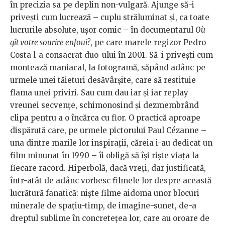
în precizia sa pe deplin non-vulgară. Ajunge să-i
privești cum lucrează – cuplu străluminat și, ca toate
lucrurile absolute, ușor comic – în documentarul
Où
gît votre sourire enfoui?
, pe care marele regizor Pedro
Costa l-a consacrat duo-ului în 2001. Să-i privești cum
montează maniacal, la fotogramă, săpând adânc pe
urmele unei tăieturi desăvârșite, care să restituie
flama unei priviri. Sau cum dau iar și iar replay
vreunei secvențe, schimonosind și dezmembrând
clipa pentru a o încărca cu fior. O practică aproape
dispărută care, pe urmele pictorului Paul Cézanne –
una dintre marile lor inspirații, căreia i-au dedicat un
film minunat în 1990 – îi obligă să își riște viața la
fiecare racord. Hiperbolă, dacă vreți, dar justificată,
într-atât de adânc vorbesc filmele lor despre această
lucrătură fanatică: niște filme aidoma unor blocuri
minerale de spațiu-timp, de imagine-sunet, de-a
dreptul sublime în concretețea lor, care au oroare de