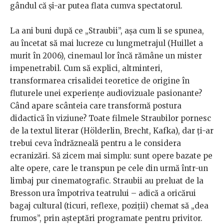
gândul că și-ar putea flata cumva spectatorul.
La ani buni după ce „Straubii”, așa cum li se spunea,
au încetat să mai lucreze cu lungmetrajul (Huillet a
murit în 2006), cinemaul lor încă rămâne un mister
impenetrabil. Cum să explici, altminteri,
transformarea crisalidei teoretice de origine în
fluturele unei experiențe audiovizuale pasionante?
Când apare scânteia care transformă postura
didactică în viziune? Toate filmele Straubilor pornesc
de la textul literar (Hölderlin, Brecht, Kafka), dar ți-ar
trebui ceva îndrăzneală pentru a le considera
ecranizări. Să zicem mai simplu: sunt opere bazate pe
alte opere, care le transpun pe cele din urmă într-un
limbaj pur cinematografic. Straubii au preluat de la
Bresson ura împotriva teatrului – adică a oricărui
bagaj cultural (ticuri, reflexe, poziții) chemat să „dea
frumos”, prin așteptări programate pentru privitor.