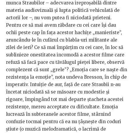
munca Straubilor – adecvarea ireproșabilă dintre
materia audiovizuală și lupta politică vehiculată de
actorii lor –, nu vom putea fi niciodată prieteni.
Pentru ce să mai avem răbdare cu cei care își dau
ochii peste cap în fața acestor hachițe „manieriste”,
aruncându-le în cufărul cu blabla-uri militante ale
zilei de ieri? Ce să mai împărțim cu cei care, în loc să
sublinieze onestitatea incomodă a acestor filme care
refuză să facă pace cu tăvălugul pieței libere, observă
complezent că sunt „grele”? „Emoția care se naște din
rezistența la emoție”, nota undeva Bresson, în chip de
imperativ. Intuiție de aur, față de care Straubii n-au
încetat niciodată să se măsoare cu modestie și
rigoare, împingând tot mai departe ștacheta acestei
rezistențe, mereu acceptate cu dificultate. Emoția
lucrează în subteranele acestor filme, stârnind
confuzie tocmai pentru că ea nu țâșnește din coduri
știute (o muzică melodramatică, o lacrimă de