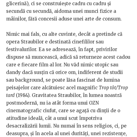
glicerină), ci se construiește cadru cu cadru și
secundă cu secundă, aidoma unei munci fizice a
mâinilor, fără concesii aduse unei arte de consum.
Nimic mai fals, cu alte cuvinte, decât a pretinde că
opera Straubilor e destinată cinefililor sau
festivalurilor. Ea se adresează, în fapt, privirilor
dispuse să muncească, adică să returneze acest cadou
care e fiecare film al lor. Nu văd nimic utopic sau
dandy dacă susțin că orice om, indiferent de studii
sau background, se poate lăsa fascinat de lumina
peisajelor care alcătuiesc acel magnific
Trop tôt/Trop
tard
(1984). Gravitatea Straubilor, în lumea noastră
postmodernă, nu ia atât forma unui OZN
cinematografic ciufut, care se agață cu dinții de o
atitudine ideală, cât a unui scut împotriva
desacralizării lumii. Nu numai în sens religios, ci, pe
deasupra, și în acela al unei durități, unei rezistențe,