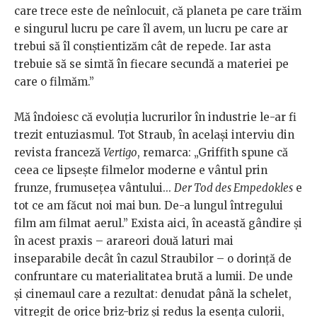
care trece este de neînlocuit, că planeta pe care trăim
e singurul lucru pe care îl avem, un lucru pe care ar
trebui să îl conștientizăm cât de repede. Iar asta
trebuie să se simtă în fiecare secundă a materiei pe
care o filmăm.”
Mă îndoiesc că evoluția lucrurilor în industrie le-ar fi
trezit entuziasmul. Tot Straub, în același interviu din
revista franceză
Vertigo
, remarca: „Griffith spune că
ceea ce lipsește filmelor moderne e vântul prin
frunze, frumusețea vântului...
Der Tod des Empedokles
e
tot ce am făcut noi mai bun. De-a lungul întregului
film am filmat aerul.” Exista aici, în această gândire și
în acest praxis – arareori două laturi mai
inseparabile decât în cazul Straubilor – o dorință de
confruntare cu materialitatea brută a lumii. De unde
și cinemaul care a rezultat: denudat până la schelet,
vitregit de orice briz-briz și redus la esența culorii,