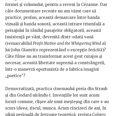
formei și volumului, pentru a reveni la Cézanne. Dar
câte documentare recente nu am văzut care să
practice, profan, această demarcare între banda
vizuală și banda sonoră, această intrare triumfală a
peisajului în rândul pasajelor obligatorii, această
insistență pe vânt, devenită dintr-odată vană
(remarcabilul
Profit Motive and the Whispering Wind
al
lui John Gianvito reprezentând o excepție fericită)?
Câte filme nu au transformat acest gest curajos și
necesar, această libertate supremă a constrângerii,
într-o manevră oportunistă de a fabrica imagini
„poetice”?
Democratizată, practica cinemaului preia din Straub
și din Godard uitându-i. Invențiile lor sunt acum
locuri comune, clișee ale unui meșteșug din care s-au
scurs ideea, riscul, munca. Acum cincizeci de ani, în
plină perioadă de fervoare teoretică, revista
Cahiers