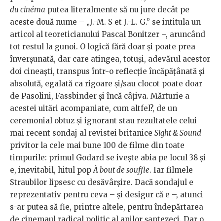
du cinéma
putea literalmente să nu jure decât pe
aceste două nume – „J.-M. S et J.-L. G.” se intitula un
articol al teoreticianului Pascal Bonitzer –, aruncând
tot restul la gunoi. O logică fără doar și poate prea
înverșunată, dar care atingea, totuși, adevărul acestor
doi cineaști, transpus într-o reflecție încăpățânată și
absolută, egalată ca rigoare și/sau clocot poate doar
de Pasolini, Fassbinder și încă câțiva. Mărturie a
acestei uitări acompaniate, cum altfel?, de un
ceremonial obtuz și ignorant stau rezultatele celui
mai recent sondaj al revistei britanice
Sight & Sound
privitor la cele mai bune 100 de filme din toate
timpurile: primul Godard se ivește abia pe locul 38 și
e, inevitabil, hitul pop
À bout de souffle
. Iar filmele
Straubilor lipsesc cu desăvârșire. Dacă sondajul e
reprezentativ pentru ceva – și desigur că e –, atunci
s-ar putea să fie, printre altele, pentru îndepărtarea
de cinemaul radical politic al anilor șaptezeci. Dar o