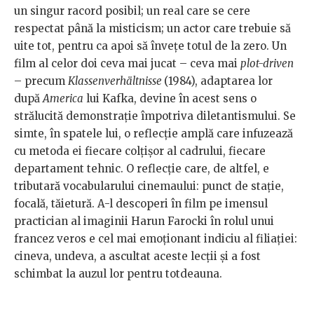
un singur racord posibil; un real care se cere
respectat până la misticism; un actor care trebuie să
uite tot, pentru ca apoi să învețe totul de la zero. Un
film al celor doi ceva mai jucat – ceva mai
plot-driven
– precum
Klassenverhältnisse
(1984), adaptarea lor
după
America
lui Kafka, devine în acest sens o
strălucită demonstrație împotriva diletantismului. Se
simte, în spatele lui, o reflecție amplă care infuzează
cu metoda ei fiecare colțișor al cadrului, fiecare
departament tehnic. O reflecție care, de altfel, e
tributară vocabularului cinemaului: punct de stație,
focală, tăietură. A-l descoperi în film pe imensul
practician al imaginii Harun Farocki în rolul unui
francez veros e cel mai emoționant indiciu al filiației:
cineva, undeva, a ascultat aceste lecții și a fost
schimbat la auzul lor pentru totdeauna.