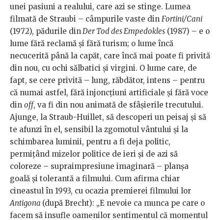
unei pasiuni a realului, care azi se stinge. Lumea
filmată de Straubi – câmpurile vaste din
Fortini/Cani
(1972), pădurile din
Der Tod des Empedokles
(1987) – e o
lume fără reclamă și fără turism; o lume încă
necucerită până la capăt, care încă mai poate fi privită
din nou, cu ochi sălbatici și virgini. O lume care, de
fapt, se cere privită – lung, răbdător, intens – pentru
că numai astfel, fără injoncțiuni artificiale și fără voce
din
off
, va fi din nou animată de sfâșierile trecutului.
Ajunge, la Straub-Huillet, să descoperi un peisaj și să
te afunzi în el, sensibil la zgomotul vântului și la
schimbarea luminii, pentru a fi deja politic,
permițând mizelor politice de ieri și de azi să
coloreze – supraimpresiune imaginară – planșa
goală și tolerantă a filmului. Cum afirma chiar
cineastul în 1993, cu ocazia premierei filmului lor
Antigona
(după Brecht): „E nevoie ca munca pe care o
facem să insufle oamenilor sentimentul că momentul