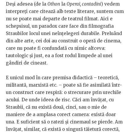
Deși adesea (de la
Othon
la
Operai, contadini
) vedem
interpreți care citează alb texte literare, suntem cum
nu se poate mai departe de teatrul filmat. Aici e
schepsisul, un paradox care face din filmografia
Straubilor locul unei neînțelegeri durabile. Preluând
din alte arte, cei doi au construit o operă de cinema,
care nu poate fi confundată cu nimic altceva:
tautologic și just, ea a fost rodul limpede al unei
gândiri de cineast.
E unicul mod în care premisa didactică – teoretică,
militantă, marxistă etc. – poate să fie asimilată într-
un construct care respiră: o strecurare prin urechile
acului. De unde ideea de risc. Căci am învățat, cu
Straubii, că nu există două, cinci, sau o mie de
maniere de a amplasa corect camera: există doar
una. E suficient să o ratezi și cinemaul se pierde. Am
învățat, similar, că există o singură tăietură corectă,