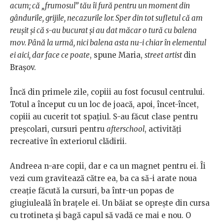
acum; că „frumosul” tău îi fură pentru un moment din
gândurile, grijile, necazurile lor. Sper din tot sufletul că am
reușit și că s-au bucurat și au dat măcar o tură cu balena
mov. Până la urmă, nici balena asta nu-i chiar în elementul
ei aici, dar face ce poate
, spune Maria,
street artist
din
Brașov.
Încă din primele zile, copiii au fost focusul centrului.
Totul a început cu un loc de joacă, apoi, încet-încet,
copiii au cucerit tot spațiul. S-au făcut clase pentru
preșcolari, cursuri pentru
afterschool
, activități
recreative în exteriorul clădirii.
Andreea n-are copii, dar e ca un magnet pentru ei. Îi
vezi cum gravitează către ea, ba ca să-i arate noua
creație făcută la cursuri, ba într-un popas de
giugiuleală în brațele ei. Un băiat se oprește din cursa
cu trotineta și bagă capul să vadă ce mai e nou. O