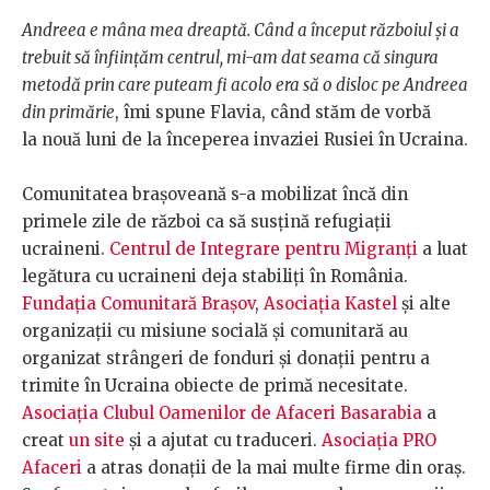
Andreea e mâna mea dreaptă. Când a început războiul și a
trebuit să înființăm centrul, mi-am dat seama că singura
metodă prin care puteam fi acolo era să o disloc pe Andreea
din primărie
, îmi spune Flavia, când stăm de vorbă
la nouă luni de la începerea invaziei Rusiei în Ucraina.
Comunitatea brașoveană s-a mobilizat încă din
primele zile de război ca să susțină refugiații
ucraineni.
Centrul de Integrare pentru Migranți
a luat
legătura cu ucraineni deja stabiliți în România.
Fundația Comunitară Brașov
,
Asociația Kastel
și alte
organizații cu misiune socială și comunitară au
organizat strângeri de fonduri și donații pentru a
trimite în Ucraina obiecte de primă necesitate.
Asociația Clubul Oamenilor de Afaceri Basarabia
a
creat
un site
și a ajutat cu traduceri.
Asociația PRO
Afaceri
a atras donații de la mai multe firme din oraș.