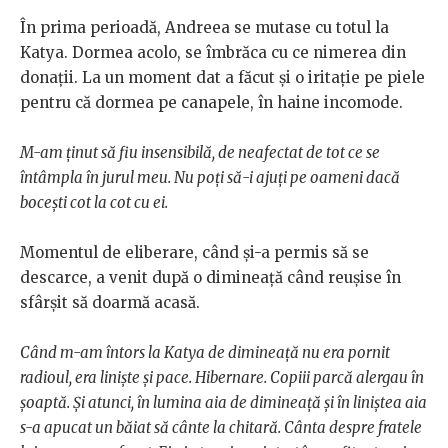
În prima perioadă, Andreea se mutase cu totul la
Katya. Dormea acolo, se îmbrăca cu ce nimerea din
donații. La un moment dat a făcut și o iritație pe piele
pentru că dormea pe canapele, în haine incomode.
M-am ținut să fiu insensibilă, de neafectat de tot ce se
întâmpla în jurul meu. Nu poți să-i ajuți pe oameni dacă
bocești cot la cot cu ei.
Momentul de eliberare, când și-a permis să se
descarce, a venit după o dimineață când reușise în
sfârșit să doarmă acasă.
Când m-am întors la Katya de dimineață nu era pornit
radioul, era liniște și pace. Hibernare. Copiii parcă alergau în
șoaptă. Și atunci, în lumina aia de dimineață și în liniștea aia
s-a apucat un băiat să cânte la chitară. Cânta despre fratele