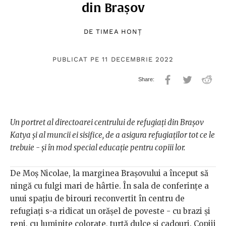
din Brașov
DE
TIMEA HONȚ
PUBLICAT PE 11 DECEMBRIE 2022
Un portret al directoarei centrului de refugiați din Brașov
Katya și al muncii ei sisifice, de a asigura refugiaților tot ce le
trebuie - și în mod special educație pentru copiii lor.
De Moș Nicolae, la marginea Brașovului a început să
ningă cu fulgi mari de hârtie. În sala de conferințe a
unui spațiu de birouri reconvertit în centru de
refugiați s-a ridicat un orășel de poveste - cu brazi și
reni, cu luminițe colorate, turtă dulce și cadouri. Copiii