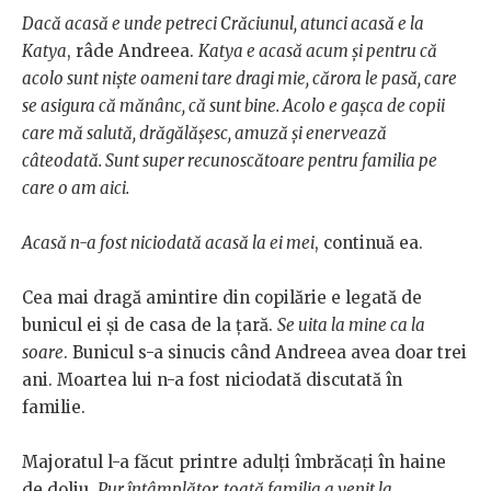
Dacă acasă e unde petreci Crăciunul, atunci acasă e la
Katya
, râde Andreea.
Katya e acasă acum și pentru că
acolo sunt niște oameni tare dragi mie, cărora le pasă, care
se asigura că mănânc, că sunt bine. Acolo e gașca de copii
care mă salută, drăgălășesc, amuză și enervează
câteodată. Sunt super recunoscătoare pentru familia pe
care o am aici.
Acasă n-a fost niciodată acasă la ei mei
, continuă ea.
Cea mai dragă amintire din copilărie e legată de
bunicul ei și de casa de la țară.
Se uita la mine ca la
soare
. Bunicul s-a sinucis când Andreea avea doar trei
ani. Moartea lui n-a fost niciodată discutată în
familie.
Majoratul l-a făcut printre adulți îmbrăcați în haine
de doliu.
Pur întâmplător, toată familia a venit la