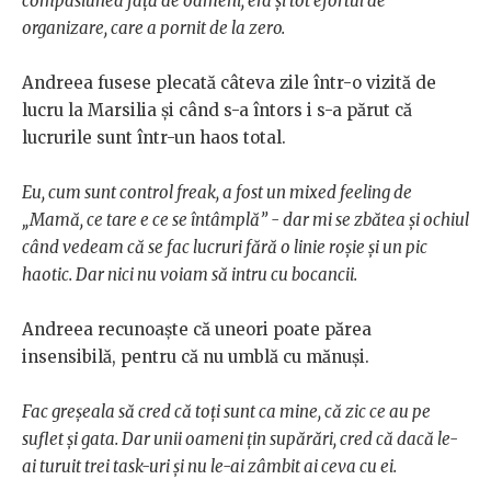
compasiunea față de oameni, era și tot efortul de
organizare, care a pornit de la zero.
Andreea fusese plecată câteva zile într-o vizită de
lucru la Marsilia și când s-a întors i s-a părut că
lucrurile sunt într-un haos total.
Eu, cum sunt control freak, a fost un mixed feeling de
„Mamă, ce tare e ce se întâmplă” - dar mi se zbătea și ochiul
când vedeam că se fac lucruri fără o linie roșie și un pic
haotic. Dar nici nu voiam să intru cu bocancii.
Andreea recunoaște că uneori poate părea
insensibilă, pentru că nu umblă cu mănuși.
Fac greșeala să cred că toți sunt ca mine, că zic ce au pe
suflet și gata. Dar unii oameni țin supărări, cred că dacă le-
ai turuit trei task-uri și nu le-ai zâmbit ai ceva cu ei.