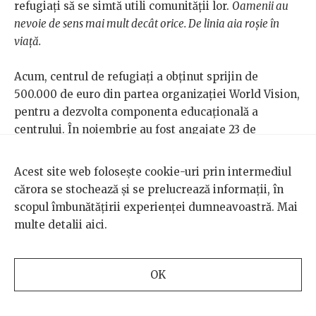
refugiați să se simtă utili comunității lor.
Oamenii au
nevoie de sens mai mult decât orice. De linia aia roșie în
viață.
Acum, centrul de refugiați a obținut sprijin de
500.000 de euro din partea organizației World Vision,
pentru a dezvolta componenta educațională a
centrului. În noiembrie au fost angajate 23 de
persoane și aproape toate spațiile din centrul de
refugiați au fost transformate în săli de clasă pentru
Acest site web folosește cookie-uri prin intermediul
copiii ucraineni.
cărora se stochează și se prelucrează informații, în
scopul îmbunătățirii experienței dumneavoastră. Mai
Dintr-un centru improvizat, Katya s-a transformat
multe detalii
aici
.
într-o operațiune foarte bine organizată. A primit mai
întâi vizibilitate, în urma unui reportaj CNN, apoi
recunoaștere, la nivelul structurilor europene
OK
responsabile cu gestionarea crizei refugiaților.
Spațiul a fost acreditat
Blue Dot
de către UNICEF, ceea