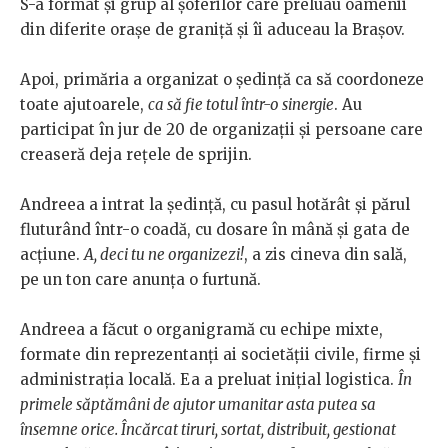
S-a format și grup al șoferilor care preluau oamenii
din diferite orașe de graniță și îi aduceau la Brașov.
Apoi, primăria a organizat o ședință ca să coordoneze
toate ajutoarele,
ca să fie totul într-o sinergie
. Au
participat în jur de 20 de organizații și persoane care
creaseră deja rețele de sprijin.
Andreea a intrat la ședință, cu pasul hotărât și părul
fluturând într-o coadă, cu dosare în mână și gata de
acțiune.
A, deci tu ne organizezi!
, a zis cineva din sală,
pe un ton care anunța o furtună.
Andreea a făcut o organigramă cu echipe mixte,
formate din reprezentanți ai societății civile, firme și
administrația locală. Ea a preluat inițial logistica.
În
primele săptămâni de ajutor umanitar asta putea sa
însemne orice. Încărcat tiruri, sortat, distribuit, gestionat