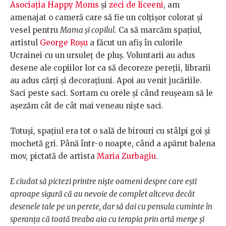
Asociația Happy Moms
și
zeci de liceeni
, am
amenajat o cameră care să fie un colțișor colorat și
vesel pentru
Mama și copilul
. Ca să marcăm spațiul,
artistul
George Roșu
a făcut un afiș în culorile
Ucrainei cu un ursuleț de pluș. Voluntarii au adus
desene ale copiilor lor ca să decoreze pereții, librarii
au adus cărți și decorațiuni. Apoi au venit jucăriile.
Saci peste saci. Sortam cu orele și când reușeam să le
așezăm cât de cât mai veneau niște saci.
Totuși, spațiul era tot o sală de birouri cu stâlpi goi și
mochetă gri. Până într-o noapte, când a apărut balena
mov, pictată de artista
Maria Zurbagiu
.
E ciudat să pictezi printre niște oameni despre care ești
aproape sigură că au nevoie de complet altceva decât
desenele tale pe un perete, dar să dai cu pensula cuminte în
speranța că toată treaba aia cu terapia prin artă merge și