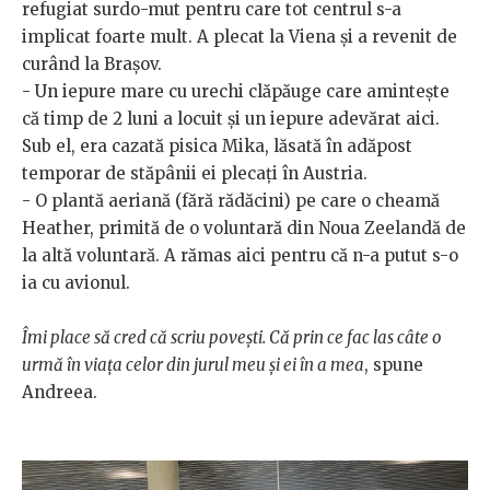
refugiat surdo-mut pentru care tot centrul s-a
implicat foarte mult. A plecat la Viena și a revenit de
curând la Brașov.
- Un iepure mare cu urechi clăpăuge care amintește
că timp de 2 luni a locuit și un iepure adevărat aici.
Sub el, era cazată pisica Mika, lăsată în adăpost
temporar de stăpânii ei plecați în Austria.
- O plantă aeriană (fără rădăcini) pe care o cheamă
Heather, primită de o voluntară din Noua Zeelandă de
la altă voluntară. A rămas aici pentru că n-a putut s-o
ia cu avionul.
Îmi place să cred că scriu povești. Că prin ce fac las câte o
urmă în viața celor din jurul meu și ei în a mea
, spune
Andreea.