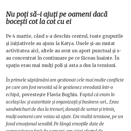
Nu poți să-i ajuți pe oameni dacă
bocești cot la cot cu ei
Pe 4 martie, când s-a deschis centrul, toate grupurile
și inițiativele au ajuns la Katya. Unele și-au mutat
activitatea aici, altele au avut un aport punctual și s-
au concentrat în continuare pe ce făceau înainte. În
spațiu erau mai mulți poli și asta a dus la tensiuni.
În primele săptămâni am gestionat cele mai multe conflicte
pe care am fost nevoită să le gestionez vreodată într-o
echipă
, povestește Flavia Boghiu. F
aptul că eram în
același loc și autoritate și organizații și business-uri... Erau
sandwichuri de dus la trenuri, donații de sortat și trimis,
mulți oameni care voiau să ajute. Era multă tensiune, pe un
fond emoțional sensibil. Pe lângă emoțiile date de