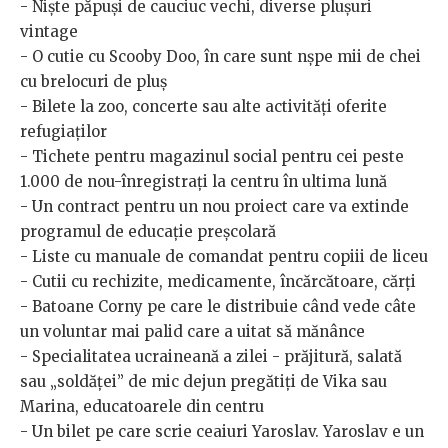
- Niște păpuși de cauciuc vechi, diverse plușuri
vintage
- O cutie cu Scooby Doo, în care sunt nșpe mii de chei
cu brelocuri de pluș
- Bilete la zoo, concerte sau alte activități oferite
refugiaților
- Tichete pentru magazinul social pentru cei peste
1.000 de nou-înregistrați la centru în ultima lună
- Un contract pentru un nou proiect care va extinde
programul de educație preșcolară
- Liste cu manuale de comandat pentru copiii de liceu
- Cutii cu rechizite, medicamente, încărcătoare, cărți
- Batoane Corny pe care le distribuie când vede câte
un voluntar mai palid care a uitat să mănânce
- Specialitatea ucraineană a zilei - prăjitură, salată
sau „soldăței” de mic dejun pregătiți de Vika sau
Marina, educatoarele din centru
- Un bilet pe care scrie ceaiuri Yaroslav. Yaroslav e un