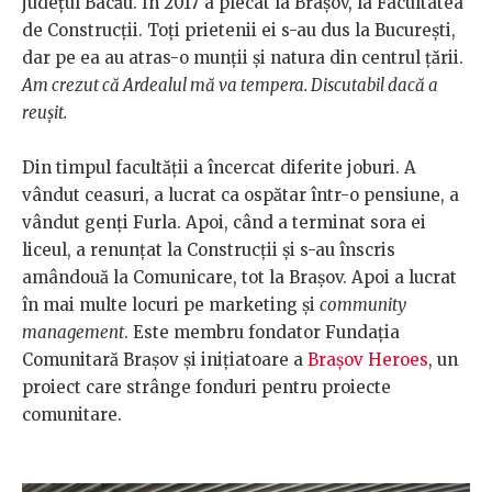
județul Bacău. În 2017 a plecat la Brașov, la Facultatea
de Construcții. Toți prietenii ei s-au dus la București,
dar pe ea au atras-o munții și natura din centrul țării.
Am crezut că Ardealul mă va tempera. Discutabil dacă a
reușit.
Din timpul facultății a încercat diferite joburi. A
vândut ceasuri, a lucrat ca ospătar într-o pensiune, a
vândut genți Furla. Apoi, când a terminat sora ei
liceul, a renunțat la Construcții și s-au înscris
amândouă la Comunicare, tot la Brașov. Apoi a lucrat
în mai multe locuri pe marketing și
community
management
. Este membru fondator Fundația
Comunitară Brașov și inițiatoare a
Brașov Heroes
, un
proiect care strânge fonduri pentru proiecte
comunitare.