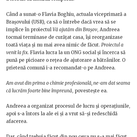
Când a sunat-o Flavia Boghiu, actuala viceprimară a
Brașovului (USR), ca să o întrebe dacă vrea să se
implice în proiectul
Vă ajutăm din Brașov
, Andreea
tocmai terminase de curățat casa, își reorganizase
toată viața și nu mai avea nimic de făcut.
Proiectul a
venit la fix.
Flavia lucra la un ONG social și încerca să
pună pe picioare o rețea de ajutorare a bătrânilor. O
prietenă comună i-a recomandat-o pe Andreea.
Am avut din prima o chimie profesională, ne-am dat seama
că lucrăm foarte bine împreună
, povestește ea.
Andreea a organizat procesul de lucru și operațiunile,
apoi s-a întors la ale ei și a vrut să-și redeschidă
afacerea.
Dar, când trebuia făcut din nou ceva nu s-a mai făcut,