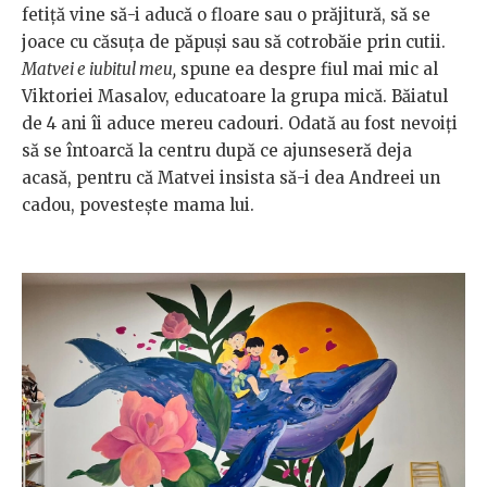
fetiță vine să-i aducă o floare sau o prăjitură, să se
joace cu căsuța de păpuși sau să cotrobăie prin cutii.
Matvei e iubitul meu,
spune ea despre fiul mai mic al
Viktoriei Masalov, educatoare la grupa mică. Băiatul
de 4 ani îi aduce mereu cadouri. Odată au fost nevoiți
să se întoarcă la centru după ce ajunseseră deja
acasă, pentru că Matvei insista să-i dea Andreei un
cadou, povestește mama lui.