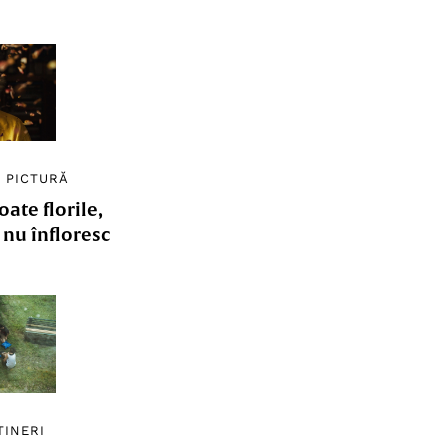
/
PICTURĂ
ate florile,
e nu înfloresc
TINERI