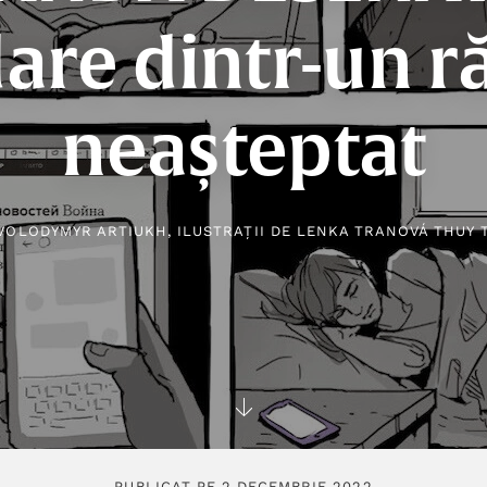
are dintr-un r
neașteptat
VOLODYMYR ARTIUKH
, ILUSTRAȚII DE
LENKA TRANOVÁ THUY 
PUBLICAT PE 2 DECEMBRIE 2022