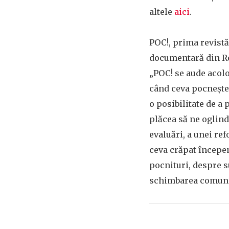
altele
aici
.
POC!, prima revist
documentară din Ro
„POC! se aude acolo
când ceva pocnește.
o posibilitate de a 
plăcea să ne oglind
evaluări, a unei ref
ceva crăpat începe
pocnituri, despre s
schimbarea comunită