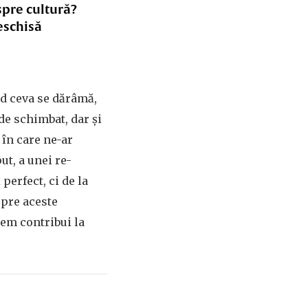
spre cultură?
eschisă
nd ceva se dărâmă,
de schimbat, dar și
 în care ne-ar
ut, a unei re-
 perfect, ci de la
spre aceste
tem contribui la