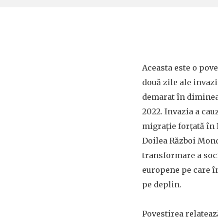
Aceasta este o pov
două zile ale invazi
demarat în dimineaț
2022. Invazia a cau
migrație forțată în 
Doilea Război Mondi
transformare a soci
europene pe care î
pe deplin.
Povestirea relatea