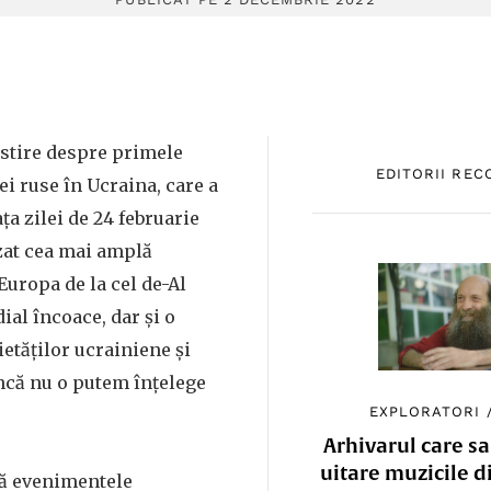
estire despre primele
EDITORII RE
ei ruse în Ucraina, care a
a zilei de 24 februarie
zat cea mai amplă
Europa de la cel de-Al
al încoace, dar și o
etăților ucrainiene și
ncă nu o putem înțelege
EXPLORATORI
Arhivarul care sa
uitare muzicile d
ză evenimentele