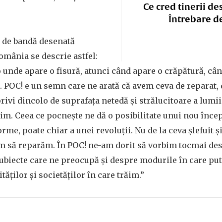
Ce cred tinerii de
Întrebare d
ă de bandă desenată
mânia se descrie astfel:
 unde apare o fisură, atunci când apare o crăpătură, câ
 POC! e un semn care ne arată că avem ceva de reparat, 
privi dincolo de suprafața netedă și strălucitoare a lumii
im. Ceea ce pocnește ne dă o posibilitate unui nou încep
orme, poate chiar a unei revoluții. Nu de la ceva șlefuit și
m să reparăm. În POC! ne-am dorit să vorbim tocmai de
ubiecte care ne preocupă și despre modurile în care pu
ților și societăților în care trăim.”