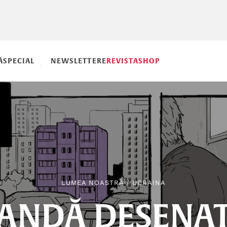
Ă
SPECIAL
NEWSLETTERE
REVISTA
SHOP
LUMEA NOASTRĂ
/
UCRAINA
ANDĂ DESENA