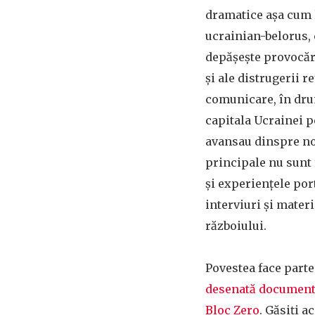
dramatice așa cum l
ucrainian-belorus, 
depășește provocăr
și ale distrugerii re
comunicare, în dru
capitala Ucrainei p
avansau dinspre no
principale nu sunt r
și experiențele por
interviuri și mater
războiului.
Povestea face parte
desenată document
Bloc Zero
. Găsiți a