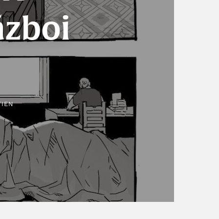
ăzboi
TIEN