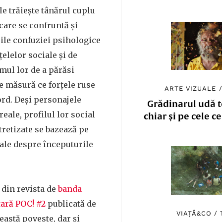
e trăiește tânărul cuplu
care se confruntă și
ile confuziei psihologice
țelelor sociale și de
mul lor de a părăsi
e măsură ce forțele ruse
ARTE VIZUALE
rd. Deși personajele
Grădinarul udă to
eale, profilul lor social
chiar și pe cele c
tretizate se bazează pe
iale despre începuturile
 din revista de
banda
ară POC! #2
publicată de
VIAȚĂ&CO
/
ceastă poveste, dar și