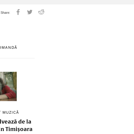
COMANDĂ
/
MUZICĂ
lvează de la
in Timișoara