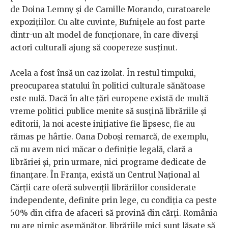
de Doina Lemny și de Camille Morando, curatoarele
expozițiilor. Cu alte cuvinte, Bufnițele au fost parte
dintr-un alt model de funcționare, în care diverși
actori culturali ajung să coopereze susținut.
Acela a fost însă un caz izolat. În restul timpului,
preocuparea statului în politici culturale sănătoase
este nulă. Dacă în alte țări europene există de multă
vreme politici publice menite să susțină librăriile și
editorii, la noi aceste inițiative fie lipsesc, fie au
rămas pe hârtie. Oana Doboși remarcă, de exemplu,
că nu avem nici măcar o definiție legală, clară a
librăriei și, prin urmare, nici programe dedicate de
finanțare. În Franța, există un Centrul Național al
Cărții care oferă subvenții librăriilor considerate
independente, definite prin lege, cu condiția ca peste
50% din cifra de afaceri să provină din cărți. România
nu are nimic asemănător, librăriile mici sunt lăsate să