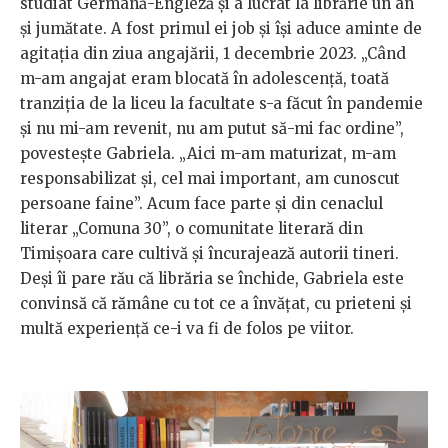
studiat Germană-Engleză și a lucrat la librărie un an
și jumătate. A fost primul ei job și își aduce aminte de
agitația din ziua angajării, 1 decembrie 2023. „Când
m-am angajat eram blocată în adolescență, toată
tranziția de la liceu la facultate s-a făcut în pandemie
și nu mi-am revenit, nu am putut să-mi fac ordine”,
povestește Gabriela. „Aici m-am maturizat, m-am
responsabilizat și, cel mai important, am cunoscut
persoane faine”. Acum face parte și din cenaclul
literar „Comuna 30”, o comunitate literară din
Timișoara care cultivă și încurajează autorii tineri.
Deși îi pare rău că librăria se închide, Gabriela este
convinsă că rămâne cu tot ce a învățat, cu prieteni și
multă experiență ce-i va fi de folos pe viitor.