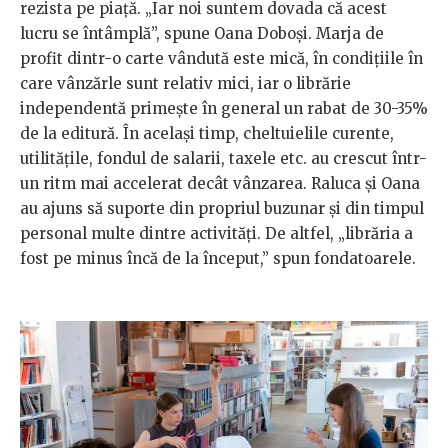
rezista pe piață. „Iar noi suntem dovada că acest
lucru se întâmplă”, spune Oana Doboși. Marja de
profit dintr-o carte vândută este mică, în condițiile în
care vânzărle sunt relativ mici, iar o librărie
independentă primește în general un rabat de 30-35%
de la editură. În același timp, cheltuielile curente,
utilitățile, fondul de salarii, taxele etc. au crescut într-
un ritm mai accelerat decât vânzarea. Raluca și Oana
au ajuns să suporte din propriul buzunar și din timpul
personal multe dintre activități. De altfel, „librăria a
fost pe minus încă de la început,” spun fondatoarele.