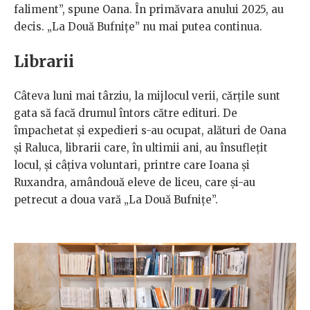
faliment”, spune Oana. În primăvara anului 2025, au
decis. „La Două Bufnițe”
nu mai putea continua.
Librarii
Câteva luni mai târziu, la mijlocul verii, cărțile sunt
gata să facă drumul întors către edituri. De
împachetat și expedieri s-au ocupat, alături de Oana
și Raluca, librarii care, în ultimii ani, au însuflețit
locul, și câțiva voluntari, printre care Ioana și
Ruxandra, amândouă eleve de liceu, care și-au
petrecut a doua vară „La Două Bufnițe”.