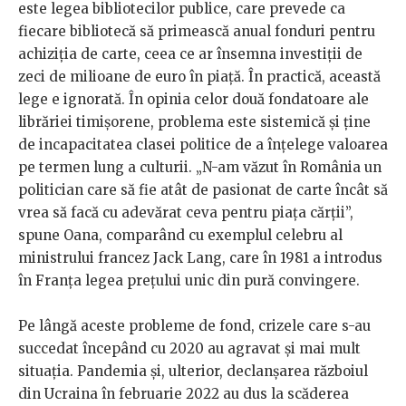
este legea bibliotecilor publice, care prevede ca
fiecare bibliotecă să primească anual fonduri pentru
achiziția de carte, ceea ce ar însemna investiții de
zeci de milioane de euro în piață. În practică, această
lege e ignorată. În opinia celor două fondatoare ale
librăriei timișorene, problema este sistemică și ține
de incapacitatea clasei politice de a înțelege valoarea
pe termen lung a culturii. „N-am văzut în România un
politician care să fie atât de pasionat de carte încât să
vrea să facă cu adevărat ceva pentru piața cărții”,
spune Oana, comparând cu exemplul celebru al
ministrului francez Jack Lang, care în 1981 a introdus
în Franța legea prețului unic din pură convingere.
Pe lângă aceste probleme de fond, crizele care s-au
succedat începând cu 2020 au agravat și mai mult
situația. Pandemia și, ulterior, declanșarea războiul
din Ucraina în februarie 2022 au dus la scăderea