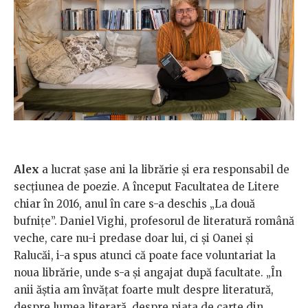
Alex
a lucrat șase ani la librărie și era responsabil de
secțiunea de poezie. A început Facultatea de Litere
chiar în 2016, anul în care s-a deschis „La două
bufnițe”. Daniel Vighi, profesorul de literatură română
veche, care nu-i predase doar lui, ci și Oanei și
Ralucăi, i-a spus atunci că poate face voluntariat la
noua librărie, unde s-a și angajat după facultate. „În
anii ăștia am învățat foarte mult despre literatură,
despre lumea literară, despre piața de carte din