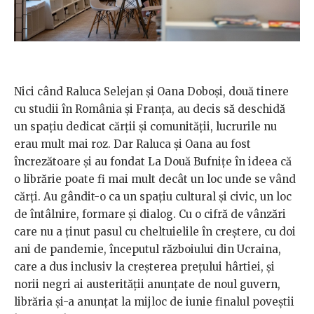
Nici când Raluca Selejan și Oana Doboși, două tinere
cu studii în România și Franța, au decis să deschidă
un spațiu dedicat cărții și comunității, lucrurile nu
erau mult mai roz. Dar Raluca și Oana au fost
încrezătoare și au fondat La Două Bufnițe în ideea că
o librărie poate fi mai mult decât un loc unde se vând
cărți. Au gândit-o ca un spațiu cultural și civic, un loc
de întâlnire, formare și dialog. Cu o cifră de vânzări
care nu a ținut pasul cu cheltuielile în creștere, cu doi
ani de pandemie, începutul războiului din Ucraina,
care a dus inclusiv la creșterea prețului hârtiei, și
norii negri ai austerității anunțate de noul guvern,
librăria și-a anunțat la mijloc de iunie finalul poveștii