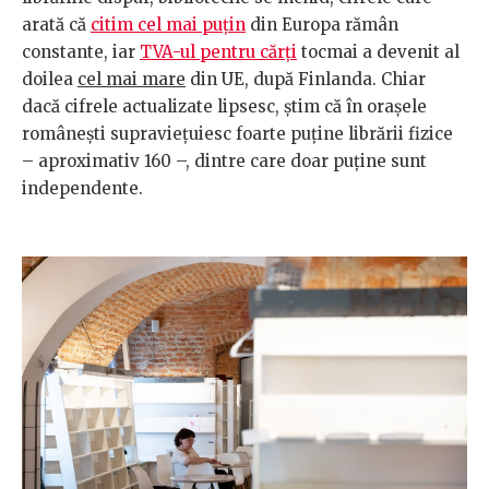
arată că
citim cel mai puțin
din Europa rămân
constante, iar
TVA-ul pentru cărți
tocmai a devenit al
doilea
cel mai mare
din UE, după Finlanda. Chiar
dacă cifrele actualizate lipsesc, știm că în orașele
românești supraviețuiesc foarte puține librării fizice
– aproximativ 160 –, dintre care doar puține sunt
independente.