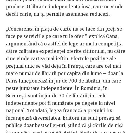
produse. O librărie independentă însă, care nu vinde
decât carte, nu-și permite asemenea reduceri.
„Concurența în piața de carte nu se face din preț, se
face pe serviciile pe care tu le oferi”, explică Oana,
argumentând că o astfel de lege ar muta competiția
către calitatea experienței oferite cititorului, nu către
cine vinde cartea mai ieftin. Efectele pozitive ale
prețului unic se văd deja în Franța, care are cel mai
mare număr de librării per capita din lume – doar la
Paris funcționează în jur de 700 de librării, din care
peste jumătate independente. În România, în
București sunt în jur de 70 de librării, iar cele
independente pot fi numărate pe degete la nivel
național. Totodată, legea franceză a prețului fix
încurajează diversitatea. Editorii nu sunt presați să
publice doar bestseller-uri, știind că și cărțile de nișă
își vor găsi locul pe piață. Astfel, librăriile au șansa să