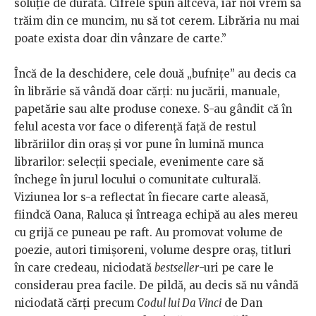
soluție de durată. Cifrele spun altceva, iar noi vrem să
trăim din ce muncim, nu să tot cerem. Librăria nu mai
poate exista doar din vânzare de carte.”
Încă de la deschidere, cele două „bufnițe” au decis ca
în librărie să vândă doar cărți: nu jucării, manuale,
papetărie sau alte produse conexe. S-au gândit că în
felul acesta vor face o diferență față de restul
librăriilor din oraș și vor pune în lumină munca
librarilor: selecții speciale, evenimente care să
închege în jurul locului o comunitate culturală.
Viziunea lor s-a reflectat în fiecare carte aleasă,
fiindcă Oana, Raluca și întreaga echipă au ales mereu
cu grijă ce puneau pe raft. Au promovat volume de
poezie, autori timișoreni, volume despre oraș, titluri
în care credeau, niciodată
bestseller
-uri pe care le
considerau prea facile. De pildă, au decis să nu vândă
niciodată cărți precum
Codul lui Da Vinci
de Dan