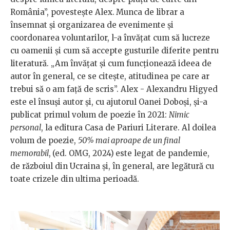
România”, povestește Alex.
Munca de librar a
însemnat și organizarea de evenimente și
coordonarea voluntarilor, l-a învățat cum să lucreze
cu oamenii și cum să accepte gusturile diferite pentru
literatură. „Am învățat și cum funcționează ideea de
autor în general, ce se citește, atitudinea pe care ar
trebui să o am față de scris”. Alex - Alexandru Higyed
este el însuși autor și, cu ajutorul Oanei Doboși, și-a
publicat primul volum de poezie în 2021:
Nimic
personal
, la editura Casa de Pariuri Literare. Al doilea
volum de poezie,
50% mai aproape de un final
memorabil
,
(ed. OMG, 2024)
este legat de pandemie,
de războiul din Ucraina și, în general, are legătură cu
toate crizele din ultima perioadă.