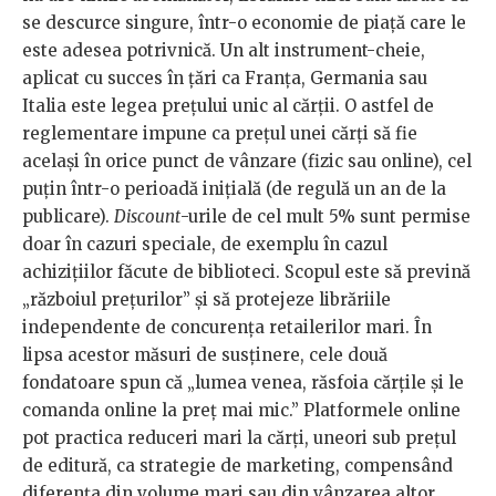
se descurce singure, într-o economie de piață care le
este adesea potrivnică. Un alt instrument-cheie,
aplicat cu succes în țări ca Franța, Germania sau
Italia este legea prețului unic al cărții. O astfel de
reglementare impune ca prețul unei cărți să fie
același în orice punct de vânzare (fizic sau online), cel
puțin într-o perioadă inițială (de regulă un an de la
publicare).
Discount
-urile de cel mult 5% sunt permise
doar în cazuri speciale, de exemplu în cazul
achizițiilor făcute de biblioteci. Scopul este să prevină
„războiul prețurilor” și să protejeze librăriile
independente de concurența retailerilor mari. În
lipsa acestor măsuri de susținere, cele două
fondatoare spun că „lumea venea, răsfoia cărțile și le
comanda online la preț mai mic.” Platformele online
pot practica reduceri mari la cărți, uneori sub prețul
de editură, ca strategie de marketing, compensând
diferența din volume mari sau din vânzarea altor