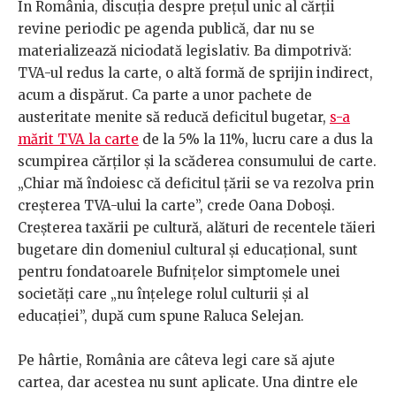
În România, discuția despre prețul unic al cărții
revine periodic pe agenda publică, dar nu se
materializează niciodată legislativ. Ba dimpotrivă:
TVA-ul redus la carte, o altă formă de sprijin indirect,
acum a dispărut. Ca parte a unor pachete de
austeritate menite să reducă deficitul bugetar,
s-a
mărit TVA la carte
de la 5% la 11%, lucru care a dus la
scumpirea cărților și la scăderea consumului de carte.
„Chiar mă îndoiesc că deficitul țării se va rezolva prin
creșterea TVA-ului la carte”, crede Oana Doboși.
Creșterea taxării pe cultură, alături de recentele tăieri
bugetare din domeniul cultural și educațional, sunt
pentru fondatoarele Bufnițelor simptomele unei
societăți care „nu înțelege rolul culturii și al
educației”, după cum spune Raluca Selejan.
Pe hârtie, România are câteva legi care să ajute
cartea, dar acestea nu sunt aplicate. Una dintre ele