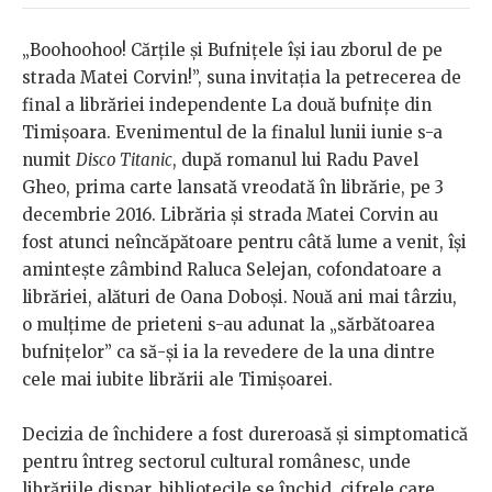
„Boohoohoo! Cărțile și Bufnițele își iau zborul de pe
strada Matei Corvin!”, suna invitația la petrecerea de
final a librăriei independente La două bufnițe din
Timișoara. Evenimentul de la finalul lunii iunie s-a
numit
Disco Titanic
, după romanul lui Radu Pavel
Gheo, prima carte lansată vreodată în librărie, pe 3
decembrie 2016. Librăria și strada Matei Corvin au
fost atunci neîncăpătoare pentru câtă lume a venit, își
amintește zâmbind Raluca Selejan, cofondatoare a
librăriei, alături de Oana Doboși. Nouă ani mai târziu,
o mulțime de prieteni s-au adunat la „sărbătoarea
bufnițelor” ca să-și ia la revedere de la una dintre
cele mai iubite librării ale Timișoarei.
Decizia de închidere a fost dureroasă și simptomatică
pentru întreg sectorul cultural românesc, unde
librăriile dispar, bibliotecile se închid, cifrele care