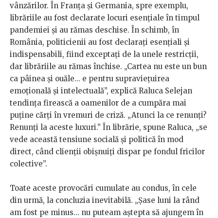
vânzărilor. În Franța și Germania, spre exemplu,
librăriile au fost declarate locuri esențiale în timpul
pandemiei și au rămas deschise. În schimb, în
România, politicienii au fost declarați esențiali și
indispensabili, fiind exceptați de la unele restricții,
dar librăriile au rămas închise. „Cartea nu este un bun
ca pâinea și ouăle... e pentru supraviețuirea
emoțională și intelectuală”, explică Raluca Selejan
tendința firească a oamenilor de a cumpăra mai
puține cărți în vremuri de criză. „Atunci la ce renunți?
Renunți la aceste luxuri.” În librărie, spune Raluca, „se
vede această tensiune socială și politică în mod
direct, când clienții obișnuiți dispar pe fondul fricilor
colective”.
Toate aceste provocări cumulate au condus, în cele
din urmă, la concluzia inevitabilă. „Șase luni la rând
am fost pe minus... nu puteam aștepta să ajungem în