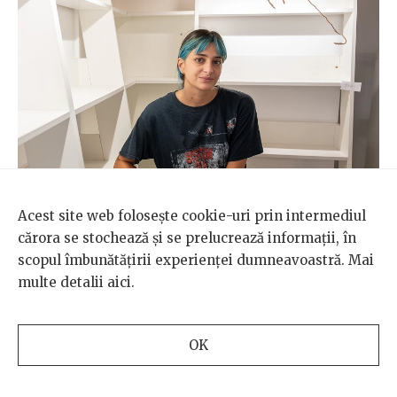
Acest site web folosește cookie-uri prin intermediul
cărora se stochează și se prelucrează informații, în
scopul îmbunătățirii experienței dumneavoastră. Mai
multe detalii
aici
.
OK
Giulia
este din Milano și în 2019, imediat după liceu,
s-a mutat la Timișoara, să studieze istoria Europei de