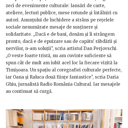
zeci de evenimente culturale: lansări de carte,
ateliere, lecturi publice, mese rotunde și întâlniri cu
autori. Anunțului de închidere a strâns pe rețelele
sociale nenumărate mesaje de susținere și
solidaritate. „Dacă e de bani, donăm și îi strângem
pronto, dacă e de epuizare sau de capătu’ răbdării și
nervilor, n-am soluții”, scria artistul Dan Perjovschi.
„O veste foarte tristă, nu am cuvinte suficiente să
spun cât de mult am iubit acel loc la fiecare vizită la
Timișoara. Un spațiu al coregrafiei culturale perfecte,
iar Oana și Raluca două ființe fantastice”, scria Daria
Ghiu, jurnalistă Radio România Cultural. Iar mesajele
au continuat să curgă.