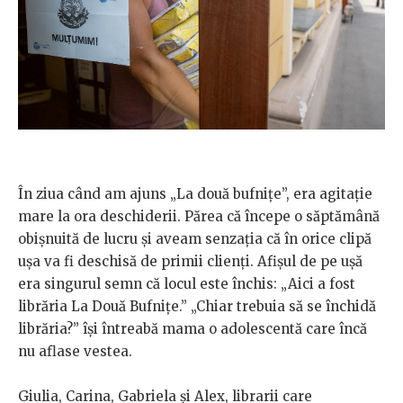
În ziua când am ajuns „La două bufnițe”, era agitație
mare la ora deschiderii. Părea că începe o săptămână
obișnuită de lucru și aveam senzația că în orice clipă
ușa va fi deschisă de primii clienți. Afișul de pe ușă
era singurul semn că locul este închis: „Aici a fost
librăria La Două Bufnițe.” „Chiar trebuia să se închidă
librăria?” își întreabă mama o adolescentă care încă
nu aflase vestea.
Giulia, Carina, Gabriela și Alex, librarii care