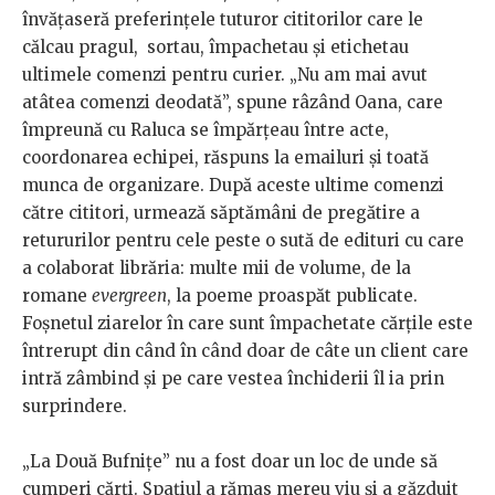
învățaseră preferințele tuturor cititorilor care le
călcau pragul, sortau, împachetau și etichetau
ultimele comenzi pentru curier. „Nu am mai avut
atâtea comenzi deodată”, spune râzând Oana, care
împreună cu Raluca se împărțeau între acte,
coordonarea echipei, răspuns la emailuri și toată
munca de organizare. După aceste ultime comenzi
către cititori, urmează săptămâni de pregătire a
retururilor pentru cele peste o sută de edituri cu care
a colaborat librăria: multe mii de volume, de la
romane
evergreen
, la poeme proaspăt publicate.
Foșnetul ziarelor în care sunt împachetate cărțile este
întrerupt din când în când doar de câte un client care
intră zâmbind și pe care vestea închiderii îl ia prin
surprindere.
„La Două Bufnițe” nu a fost doar un loc de unde să
cumperi cărți. Spațiul a rămas mereu viu și a găzduit