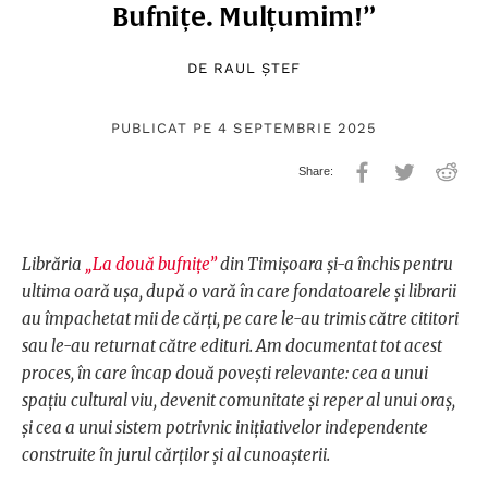
Bufnițe. Mulțumim!”
DE
RAUL ȘTEF
PUBLICAT PE 4 SEPTEMBRIE 2025
Librăria
„La două bufnițe”
din Timișoara și-a închis pentru
ultima oară ușa, după o vară în care fondatoarele și librarii
au împachetat mii de cărți, pe care le-au trimis către cititori
sau le-au returnat către edituri. Am documentat tot acest
proces, în care încap două povești relevante: cea a unui
spațiu cultural viu, devenit comunitate și reper al unui oraș,
și cea a unui sistem potrivnic inițiativelor independente
construite în jurul cărților și al cunoașterii.