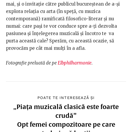
mai, şi o invitaţie către publicul bucureştean de a-şi
explora relaţia cu arta (în speţă, cu muzica
contemporană) ramificată filosofico-literar şi nu
numai: care paşi te vor conduce spre a-ți dezvolta
pasiunea şi înţelegerea muzicală şi încotro te va
purta această cale?
Sperăm, cu această ocazie, să
provocăm pe c
ât mai mulţi în a afla.
Fotografie preluată de pe
Elbphilharmonie
.
POATE TE INTERESEAZĂ ȘI
„Piața muzicală clasică este foarte
crudă”
Opt femei compozitoare pe care