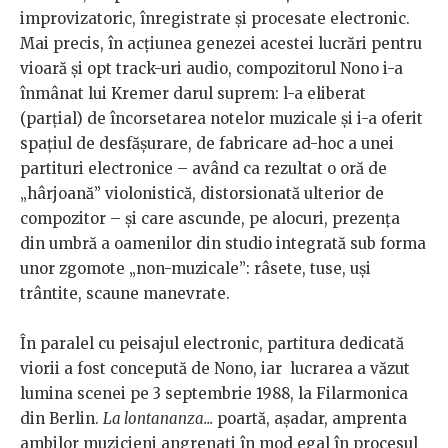
improvizatoric, înregistrate și procesate electronic.
Mai precis, în acțiunea genezei acestei lucrări pentru
vioară și opt track-uri audio, compozitorul Nono i-a
înmânat lui Kremer darul suprem: l-a eliberat
(parțial) de încorsetarea notelor muzicale și i-a oferit
spațiul de desfășurare, de fabricare ad-hoc a unei
partituri electronice – având ca rezultat o oră de
„hârjoană” violonistică, distorsionată ulterior de
compozitor – și care ascunde, pe alocuri, prezenţa
din umbră a oamenilor din studio integrată sub forma
unor zgomote „non-muzicale”: râsete, tuse, uși
trântite, scaune manevrate.
În paralel cu peisajul electronic, partitura dedicată
viorii a fost concepută de Nono, iar lucrarea a văzut
lumina scenei pe 3 septembrie 1988, la Filarmonica
din Berlin.
La lontananza...
poartă, așadar, amprenta
ambilor muzicieni angrenați în mod egal în procesul