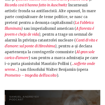
Ricorda cosi ti hanno fatto in Auschwitz
încarnează
artistic fronda sa antifascistă. Alte opusuri, în mare
parte conținătoare de teme politice, se nasc ca
pretext pentru a denunța capitalismul (
La Fabbrica
Illuminata
)
sau imperialismul american (
A floresta é
jovem e cheja de vida
)
, pentru a trage un semnal de
alarmă în privința catastrofei nucleare (
Canti di vita e
d'amore: sul ponte di Hiroshima
)
, pentru a-și declara
apartenența la convingerile comuniste (
Al gran sole
carico d’amore
) sau pentru a marca admirația pe care
i-o purta pianistului Maurizio Pollini (
…sofferte onde
serene…
) sau filosofului Walter Benjamin (opera
Prometeo – tragedia dell’ascolto
).