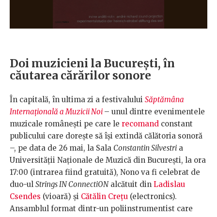
Doi muzicieni la București, în
căutarea cărărilor sonore
În capitală, în ultima zi a festivalului
Săptămâna
Internațională a Muzicii Noi
– unul dintre evenimentele
muzicale românești pe care le
recomand
constant
publicului care dorește să își extindă călătoria sonoră
–, pe data de 26 mai, la Sala
Constantin Silvestri
a
Universității Naționale de Muzică din București, la ora
17:00 (intrarea fiind gratuită), Nono va fi celebrat de
duo-ul
Strings IN ConnectiON
alcătuit din
Ladislau
Csendes
(vioară) și
Cătălin Crețu
(electronics).
Ansamblul format dintr-un poliinstrumentist care