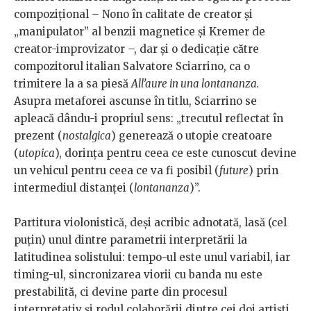
compozițional – Nono în calitate de creator şi
„manipulator” al benzii magnetice și Kremer de
creator-improvizator –, dar și o dedicație către
compozitorul italian Salvatore Sciarrino, ca o
trimitere la a sa piesă
All’aure in una lontananza.
Asupra metaforei ascunse în titlu, Sciarrino se
apleacă dându-i propriul sens: „trecutul reflectat în
prezent (
nostalgica
) generează o utopie creatoare
(
utopica
), dorința pentru ceea ce este cunoscut devine
un vehicul pentru ceea ce va fi posibil (
future
) prin
intermediul distanței (
lontananza
)”.
Partitura violonistică, deși acribic adnotată, lasă (cel
puțin) unul dintre parametrii interpretării la
latitudinea solistului: tempo-ul este unul variabil, iar
timing-ul, sincronizarea viorii cu banda nu este
prestabilită, ci devine parte din procesul
interpretativ și rodul colaborării dintre cei doi artiști,