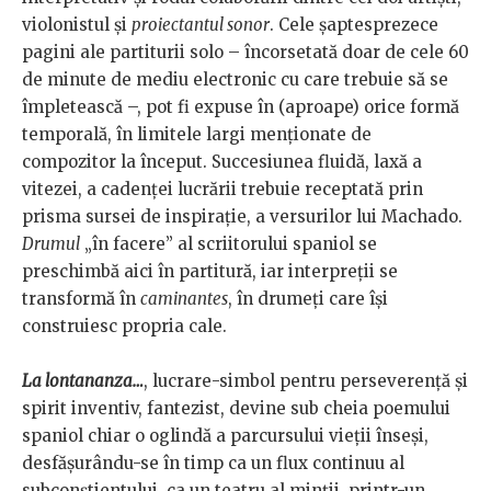
violonistul și
proiectantul sonor
. Cele șaptesprezece
pagini ale partiturii solo – încorsetată doar de cele 60
de minute de mediu electronic cu care trebuie să se
împletească –, pot fi expuse în (aproape) orice formă
temporală, în limitele largi menționate de
compozitor la început. Succesiunea fluidă, laxă a
vitezei, a cadenței lucrării trebuie receptată prin
prisma sursei de inspirație, a versurilor lui Machado.
Drumul
„în facere” al scriitorului spaniol se
preschimbă aici în partitură, iar interpreții se
transformă în
caminantes
, în drumeți care își
construiesc propria cale.
La lontananza…
, lucrare-simbol pentru perseverență și
spirit inventiv, fantezist, devine sub cheia poemului
spaniol chiar o oglindă a parcursului vieții înseși,
desfășurându-se în timp ca un flux continuu al
subconștientului, ca un teatru al minții, printr-un