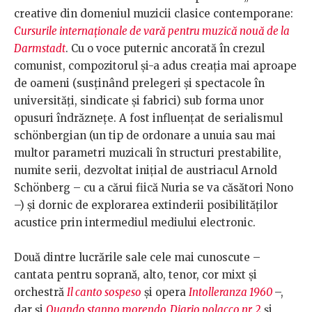
creative din domeniul muzicii clasice contemporane:
Cursurile internaționale de vară pentru muzică nouă de la
Darmstadt
. Cu o voce puternic ancorată în crezul
comunist, compozitorul și-a adus creația mai aproape
de oameni (susținând prelegeri și spectacole în
universități, sindicate și fabrici) sub forma unor
opusuri îndrăznețe. A fost influențat de serialismul
schönbergian (un tip de ordonare a unuia sau mai
multor parametri muzicali în structuri prestabilite,
numite serii, dezvoltat iniţial de austriacul Arnold
Schönberg – cu a cărui fiică Nuria se va căsători Nono
–) și dornic de explorarea extinderii posibilităților
acustice prin intermediul mediului electronic.
Două dintre lucrările sale cele mai cunoscute –
cantata pentru soprană, alto, tenor, cor mixt și
orchestră
Il canto sospeso
și opera
Intolleranza 1960
–,
dar și
Quando stanno morendo. Diario polacco nr. 2
și