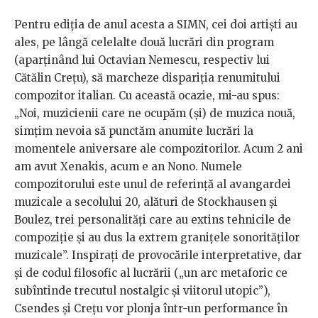
Pentru ediţia de anul acesta a SIMN, cei doi artişti au
ales, pe l
ângă celelalte două lucrări din program
(aparţinând lui Octavian Nemescu, respectiv lui
Cătălin Creţu), să marcheze dispariţia renumitului
compozitor italian. Cu această ocazie, mi-au spus:
„
Noi, muzicienii care ne ocupăm (și) de muzica nouă,
simțim nevoia să punctăm anumite lucrări la
momentele aniversare ale compozitorilor. Acum 2 ani
am avut Xenakis, acum e an Nono. Numele
compozitorului este unul de referință al avangardei
muzicale a secolului 20, alături de Stockhausen și
Boulez, trei personalități care au extins tehnicile de
compoziție și au dus la extrem granițele sonorităților
muzicale”. Inspiraţi de provocările interpretative, dar
şi de codul filosofic al lucrării („un arc metaforic ce
subîntinde trecutul nostalgic şi viitorul utopic”),
Csendes şi Creţu vor plonja într-un performance în