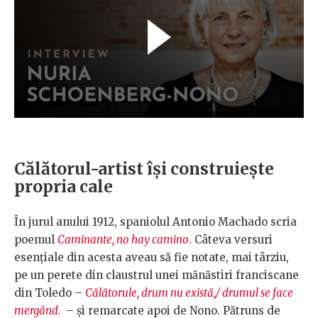
Călătorul-artist își construiește
propria cale
În jurul anului 1912, spaniolul Antonio Machado scria
poemul
Caminante, no hay camino
.
Câteva versuri
esențiale din acesta aveau să fie notate, mai târziu,
pe un perete din claustrul unei mănăstiri franciscane
din Toledo –
Călătorule, drum nu există,/ drumul se face
mergând.
– și remarcate apoi de Nono. Pătruns de