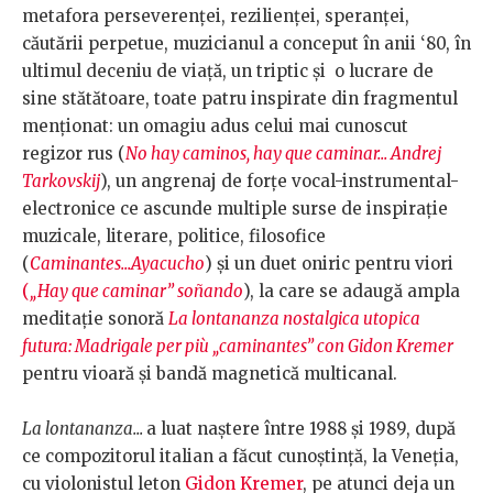
metafora perseverenței, rezilienței, speranței,
căutării perpetue, muzicianul a conceput în anii ‘80, în
ultimul deceniu de viață, un triptic și o lucrare de
sine stătătoare, toate patru inspirate din fragmentul
menționat: un omagiu adus celui mai cunoscut
regizor rus (
No hay caminos, hay que caminar... Andrej
Tarkovskij
), un angrenaj de forțe vocal-instrumental-
electronice ce ascunde multiple surse de inspirație
muzicale, literare, politice, filosofice
(
Caminantes...Ayacucho
) și un duet oniric pentru viori
(
„Hay que caminar” soñando
), la care se adaugă ampla
meditație sonoră
La lontananza nostalgica utopica
futura: Madrigale per più „caminantes” con Gidon Kremer
pentru vioară și bandă magnetică multicanal.
La lontananza...
a luat naștere între 1988 și 1989, după
ce compozitorul italian a făcut cunoștință, la Veneția,
cu violonistul leton
Gidon Kremer
, pe atunci deja un