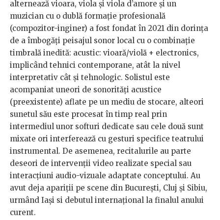
alternează vioara, viola şi viola d’amore şi un
muzician cu o dublă formaţie profesională
(compozitor-inginer) a fost fondat în 2021 din dorinţa
de a îmbogăţi peisajul sonor local cu o combinaţie
timbrală inedită:
acustic: vioară/violă + electronics,
implicând tehnici contemporane, atât la nivel
interpretativ cât și tehnologic. Solistul este
acompaniat uneori de sonorități acustice
(preexistente) aflate pe un mediu de stocare, alteori
sunetul său este procesat în timp real prin
intermediul unor softuri dedicate sau cele două sunt
mixate ori interferează cu gesturi specifice teatrului
instrumental. De asemenea, recitalurile au parte
deseori de intervenții video realizate special sau
interacțiuni audio-vizuale adaptate conceptului. Au
avut deja apariţii pe scene din Bucureşti, Cluj şi Sibiu,
urmând Iaşi si debutul internaţional la finalul anului
curent.