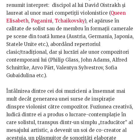
renumit interpret: discipol al lui David Oistrakh și
laureat al unor mari competiții violonistice (
Queen
Elisabeth
,
Paganini
,
Tchaikovsky
), el apăruse în
calitate de solist sau de membru în formații camerale
pe scene
din toată lumea (Austria, Germania, Japonia,
Statele Unite etc.), abordând repertoriul
clasic/tradițional, dar și lucrări ale unor compozitori
contemporani lui (Philip Glass, John Adams, Alfred
Schnittke, Arvo Pärt, Valentyn Sylvestrov, Sofia
Gubaidulina etc.).
Întâlnirea dintre cei doi muzicieni a însemnat mai
mult decât generarea unei surse de inspirație
dinspre violonist către compozitor. Fuziunea creativă,
ludică dintre ei a produs o lucrare-contemplație în
care solistul, transpus dintr-un simplu „traducător” al
mesajului artistic, a devenit un soi de co-creator al
acestuia, un plăsmuitor de sonorități elaborate