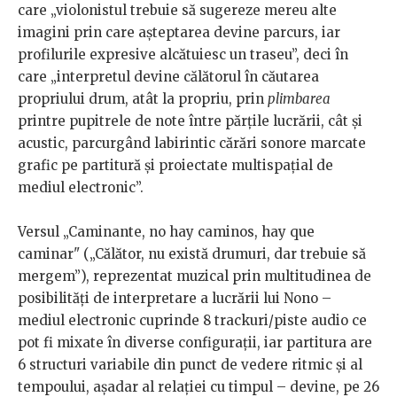
care „violonistul trebuie să sugereze mereu alte
imagini prin care aşteptarea devine parcurs, iar
profilurile expresive alcătuiesc un traseu”, deci în
care „interpretul devine călătorul în căutarea
propriului drum, atât la propriu, prin
plimbarea
printre pupitrele de note între părțile lucrării, c
ât
și
acustic, parcurgând labirintic cărări sonore marcate
grafic pe partitură și proiectate multispațial de
mediul electronic”.
Versul „Caminante, no hay caminos, hay que
caminar" („Călător, nu există drumuri, dar trebuie să
mergem”), reprezentat muzical prin multitudinea de
posibilități de interpretare a lucrării lui Nono –
mediul electronic cuprinde 8 trackuri/piste audio ce
pot fi mixate în diverse configurații, iar partitura are
6 structuri variabile din punct de vedere ritmic și al
tempoului, așadar al relației cu timpul – devine, pe 26