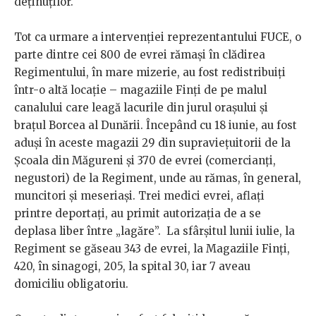
deținuților.
Tot ca urmare a intervenției reprezentantului FUCE, o
parte dintre cei 800 de evrei rămași în clădirea
Regimentului, în mare mizerie, au fost redistribuiți
într-o altă locație – magaziile Finți de pe malul
canalului care leagă lacurile din jurul orașului și
brațul Borcea al Dunării. Începând cu 18 iunie, au fost
aduși în aceste magazii 29 din supraviețuitorii de la
Școala din Măgureni și 370 de evrei (comercianți,
negustori) de la Regiment, unde au rămas, în general,
muncitori și meseriași. Trei medici evrei, aflați
printre deportați, au primit autorizația de a se
deplasa liber între „lagăre”. La sfârșitul lunii iulie, la
Regiment se găseau 343 de evrei, la Magaziile Finți,
420, în sinagogi, 205, la spital 30, iar 7 aveau
domiciliu obligatoriu.