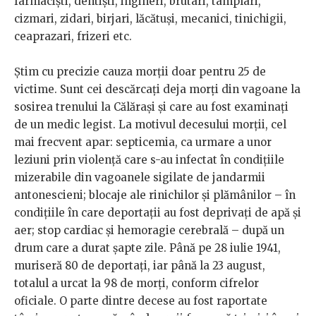
farmaciști, dentiști, ingineri, brutari, tâmplari,
cizmari, zidari, birjari, lăcătuși, mecanici, tinichigii,
ceaprazari, frizeri etc.
Știm cu precizie cauza morții doar pentru 25 de
victime. Sunt cei descărcați deja morți din vagoane la
sosirea trenului la Călărași și care au fost examinați
de un medic legist. La motivul decesului morții, cel
mai frecvent apar: septicemia, ca urmare a unor
leziuni prin violență care s-au infectat în condițiile
mizerabile din vagoanele sigilate de jandarmii
antonescieni; blocaje ale rinichilor și plămânilor – în
condițiile în care deportații au fost deprivați de apă și
aer; stop cardiac și hemoragie cerebrală – după un
drum care a durat șapte zile. Până pe 28 iulie 1941,
muriseră 80 de deportați, iar până la 23 august,
totalul a urcat la 98 de morți, conform cifrelor
oficiale. O parte dintre decese au fost raportate