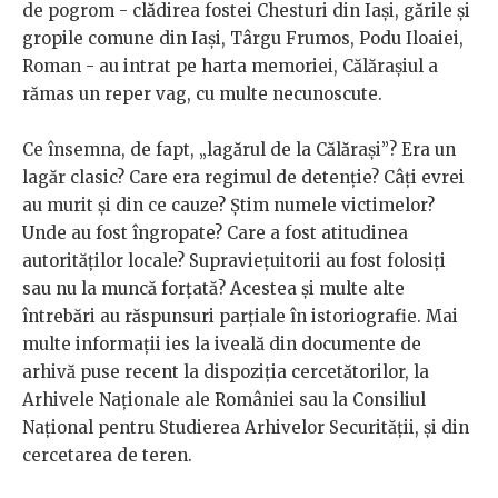
de pogrom - clădirea fostei Chesturi din Iași, gările și
gropile comune din Iași, Târgu Frumos, Podu Iloaiei,
Roman - au intrat pe harta memoriei, Călărașiul a
rămas un reper vag, cu multe necunoscute.
Ce însemna, de fapt, „lagărul de la Călărași”? Era un
lagăr clasic? Care era regimul de detenție? Câți evrei
au murit și din ce cauze? Știm numele victimelor?
Unde au fost îngropate? Care a fost atitudinea
autorităților locale? Supraviețuitorii au fost folosiți
sau nu la muncă forțată? Acestea și multe alte
întrebări au răspunsuri parțiale în istoriografie. Mai
multe informații ies la iveală din documente de
arhivă puse recent la dispoziția cercetătorilor, la
Arhivele Naționale ale României sau la Consiliul
Național pentru Studierea Arhivelor Securității, și din
cercetarea de teren.