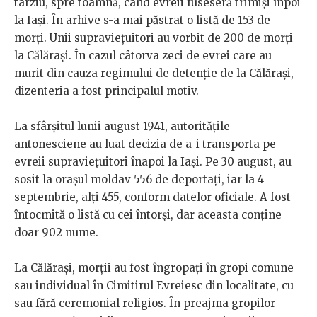
târziu, spre toamnă, când evreii fuseseră trimiși înpoi
la Iași. În arhive s-a mai păstrat o listă de 153 de
morți. Unii supraviețuitori au vorbit de 200 de morți
la Călărași. În cazul câtorva zeci de evrei care au
murit din cauza regimului de detenție de la Călărași,
dizenteria a fost principalul motiv.
La sfârșitul lunii august 1941, autoritățile
antonesciene au luat decizia de a-i transporta pe
evreii supraviețuitori înapoi la Iași. Pe 30 august, au
sosit la orașul moldav 556 de deportați, iar la 4
septembrie, alți 455, conform datelor oficiale. A fost
întocmită o listă cu cei întorși, dar aceasta conține
doar 902 nume.
La Călărași, morții au fost îngropați în gropi comune
sau individual în Cimitirul Evreiesc din localitate, cu
sau fără ceremonial religios. În preajma gropilor