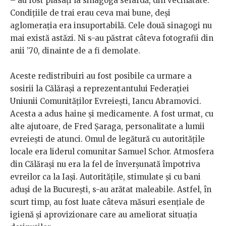
– au fost plasați la sinagoga sefardă, din vecinătate.
Condițiile de trai erau ceva mai bune, deși
aglomerația era insuportabilă. Cele două sinagogi nu
mai există astăzi. Ni s-au păstrat câteva fotografii din
anii ’70, dinainte de a fi demolate.
Aceste redistribuiri au fost posibile ca urmare a
sosirii la Călărași a reprezentantului Federației
Uniunii Comunităților Evreiești, Iancu Abramovici.
Acesta a adus haine și medicamente. A fost urmat, cu
alte ajutoare, de Fred Șaraga, personalitate a lumii
evreiești de atunci. Omul de legătură cu autoritățile
locale era liderul comunitar Samuel Schor. Atmosfera
din Călărași nu era la fel de înverșunată împotriva
evreilor ca la Iași. Autoritățile, stimulate și cu bani
aduși de la București, s-au arătat maleabile. Astfel, în
scurt timp, au fost luate câteva măsuri esențiale de
igienă și aprovizionare care au ameliorat situația