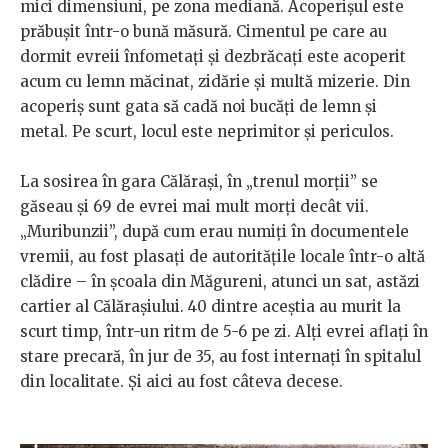
mici dimensiuni, pe zona mediană. Acoperișul este
prăbușit într-o bună măsură. Cimentul pe care au
dormit evreii înfometați și dezbrăcați este acoperit
acum cu lemn măcinat, zidărie și multă mizerie. Din
acoperiș sunt gata să cadă noi bucăți de lemn și
metal. Pe scurt, locul este neprimitor și periculos.
La sosirea în gara Călărași, în „trenul morții” se
găseau și 69 de evrei mai mult morți decât vii.
„Muribunzii”, după cum erau numiți în documentele
vremii, au fost plasați de autoritățile locale într-o altă
clădire – în școala din Măgureni, atunci un sat, astăzi
cartier al Călărașiului. 40 dintre aceștia au murit la
scurt timp, într-un ritm de 5-6 pe zi. Alți evrei aflați în
stare precară, în jur de 35, au fost internați în spitalul
din localitate. Și aici au fost câteva decese.