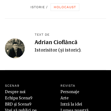
ISTORIE
/
HOLOCAUST
TEXT DE
Adrian Cioflâncă
Istorisitor (și istoric).
SCENA9
REVISTA
Despre noi
Personaje
Echipa Scena9
Arte
BRD și Scena9
Intră la idei
Vrei să publici pe
Lumea noastră