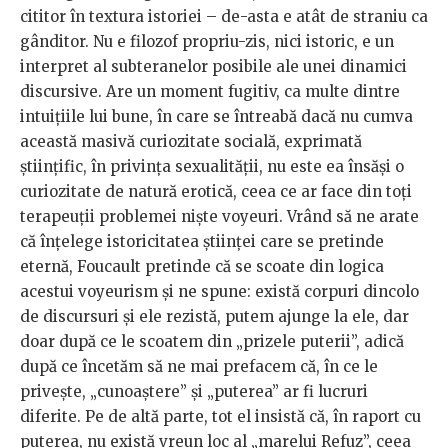
cititor în textura istoriei – de-asta e atât de straniu ca
gânditor. Nu e filozof propriu-zis, nici istoric, e un
interpret al subteranelor posibile ale unei dinamici
discursive. Are un moment fugitiv, ca multe dintre
intuițiile lui bune, în care se întreabă dacă nu cumva
această masivă curiozitate socială, exprimată
științific, în privința sexualității, nu este ea însăși o
curiozitate de natură erotică, ceea ce ar face din toți
terapeuții problemei niște voyeuri. Vrând să ne arate
că înțelege istoricitatea științei care se pretinde
eternă, Foucault pretinde că se scoate din logica
acestui voyeurism și ne spune: există corpuri dincolo
de discursuri și ele rezistă, putem ajunge la ele, dar
doar după ce le scoatem din „prizele puterii”, adică
după ce încetăm să ne mai prefacem că, în ce le
privește, „cunoaștere” și „puterea” ar fi lucruri
diferite. Pe de altă parte, tot el insistă că, în raport cu
puterea, nu există vreun loc al „marelui Refuz”, ceea