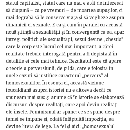
statul capitalist, statul care nu mai e atât de interesat
să dispună – ca pe vremuri – de moartea supușilor, ci
mai degrabă să le conserve viața și să vegheze asupra
dinamicii ei sexuale. E ca și cum în paralel cu această
nouă știință a sexualității și în convergență cu ea, apar
întregi politicii ale sexualității, sexul devine „chestia”
care la corp este lucrul cel mai important, a cărei
realitate trebuie interogată pentru a fi depistată în
detaliile ei cele mai tehnice. Rezultatul este că apare
o teorie a perversiunii, de pildă, care e folosită în
unele cazuri să justifice caracterul „pervers” al
homosexualilor. În esența ei, această viziune
foucaldiană asupra istoriei nu e altceva decât ce
spuneam mai sus: și anume că în istorie se elaborează
discursuri despre realități, care apoi devin realități
ele însele. Feminismul ar spune: ce se spune despre
femei se impune și, odată înfăptuită impoziția, ea
devine literă de lege. La fel și aici: „homosexualul