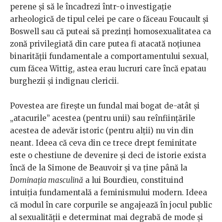
perene și să le încadrezi într-o investigație
arheologică de tipul celei pe care o făceau Foucault și
Boswell sau că puteai să prezinți homosexualitatea ca
zonă privilegiată din care putea fi atacată noțiunea
binarității fundamentale a comportamentului sexual,
cum făcea Wittig, astea erau lucruri care încă epatau
burghezii și indignau clericii.
Povestea are firește un fundal mai bogat de-atât și
„atacurile” acestea (pentru unii) sau reînființările
acestea de adevăr istoric (pentru alții) nu vin din
neant. Ideea că ceva din ce trece drept feminitate
este o chestiune de devenire și deci de istorie exista
încă de la Simone de Beauvoir și va ține până la
Dominația masculină
a lui Bourdieu, constituind
intuiția fundamentală a feminismului modern. Ideea
că modul în care corpurile se angajează în jocul public
al sexualității e determinat mai degrabă de mode și