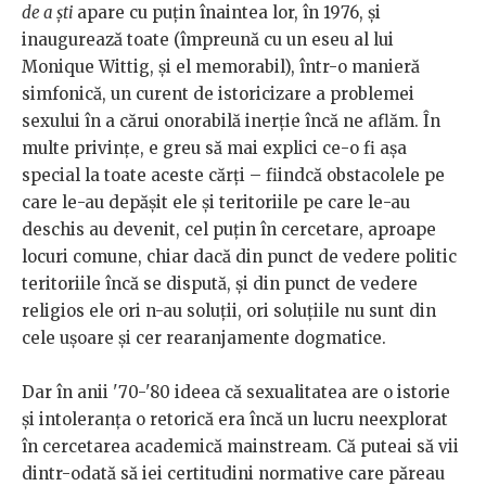
de a ști
apare cu puțin înaintea lor, în 1976, și
inaugurează toate (împreună cu un eseu al lui
Monique Wittig, și el memorabil), într-o manieră
simfonică, un curent de istoricizare a problemei
sexului în a cărui onorabilă inerție încă ne aflăm. În
multe privințe, e greu să mai explici ce-o fi așa
special la toate aceste cărți – fiindcă obstacolele pe
care le-au depășit ele și teritoriile pe care le-au
deschis au devenit, cel puțin în cercetare, aproape
locuri comune, chiar dacă din punct de vedere politic
teritoriile încă se dispută, și din punct de vedere
religios ele ori n-au soluții, ori soluțiile nu sunt din
cele ușoare și cer rearanjamente dogmatice.
Dar în anii '70-'80 ideea că sexualitatea are o istorie
și intoleranța o retorică era încă un lucru neexplorat
în cercetarea academică mainstream. Că puteai să vii
dintr-odată să iei certitudini normative care păreau