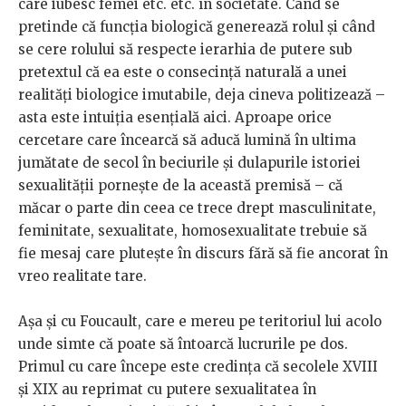
care iubesc femei etc. etc. în societate. Când se
pretinde că funcția biologică generează rolul și când
se cere rolului să respecte ierarhia de putere sub
pretextul că ea este o consecință naturală a unei
realități biologice imutabile, deja cineva politizează –
asta este intuiția esențială aici. Aproape orice
cercetare care încearcă să aducă lumină în ultima
jumătate de secol în beciurile și dulapurile istoriei
sexualității pornește de la această premisă – că
măcar o parte din ceea ce trece drept masculinitate,
feminitate, sexualitate, homosexualitate trebuie să
fie mesaj care plutește în discurs fără să fie ancorat în
vreo realitate tare.
Așa și cu Foucault, care e mereu pe teritoriul lui acolo
unde simte că poate să întoarcă lucrurile pe dos.
Primul cu care începe este credința că secolele XVIII
și XIX au reprimat cu putere sexualitatea în