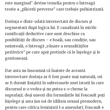
este marginal” devine temelia pentru o întreagă
teorie a „plăcerii perverse” care trebuie psihiatrizată.
Dorința e dintr-odată intersectată de discurs și
segmentată după logica lui. E canalizată în micile
ramificații deductive care sunt deschise ca
posibilități de discurs – e boală, sau condiție, sau
sminteală, o întreagă „vânare a sexualităților
periferice” pe care apoi pretinde că le înțelege și le
gestionează.
Dar asta nu înseamnă că înainte de această
intersectare dorința ar fi fost poate mai naturală, ori
ar fi dormit liniștită în subteranele unei istorii în care
discursul n-o vedea și nu putea s-o cheme la
suprafață, deși uneori din formulările lui Foucault poți
înțelege și asta (un soi de idilism sexual premodern,
pentru care critica feministă l-a amendat); Foucault e