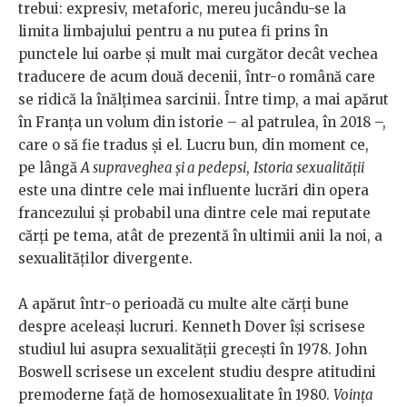
trebui: expresiv, metaforic, mereu jucându-se la
limita limbajului pentru a nu putea fi prins în
punctele lui oarbe și mult mai curgător decât vechea
traducere de acum două decenii, într-o română care
se ridică la înălțimea sarcinii. Între timp, a mai apărut
în Franța un volum din istorie – al patrulea, în 2018 –,
care o să fie tradus și el. Lucru bun, din moment ce,
pe lângă
A supraveghea și a pedepsi
,
Istoria sexualității
este una dintre cele mai influente lucrări din opera
francezului și probabil una dintre cele mai reputate
cărți pe tema, atât de prezentă în ultimii anii la noi, a
sexualităților divergente.
A apărut într-o perioadă cu multe alte cărți bune
despre aceleași lucruri. Kenneth Dover își scrisese
studiul lui asupra sexualității grecești în 1978. John
Boswell scrisese un excelent studiu despre atitudini
premoderne față de homosexualitate în 1980.
Voința