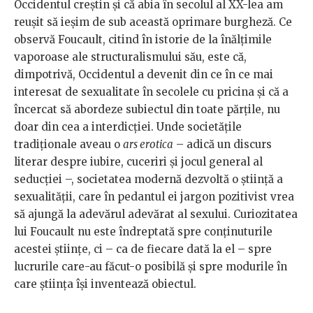
Occidentul creștin și că abia în secolul al XX-lea am
reușit să ieșim de sub această oprimare burgheză. Ce
observă Foucault, citind în istorie de la înălțimile
vaporoase ale structuralismului său, este că,
dimpotrivă, Occidentul a devenit din ce în ce mai
interesat de sexualitate în secolele cu pricina și că a
încercat să abordeze subiectul din toate părțile, nu
doar din cea a interdicției. Unde societățile
tradiționale aveau o
ars erotica
– adică un discurs
literar despre iubire, cuceriri și jocul general al
seducției –, societatea modernă dezvoltă o știință a
sexualității, care în pedantul ei jargon pozitivist vrea
să ajungă la adevărul adevărat al sexului. Curiozitatea
lui Foucault nu este îndreptată spre conținuturile
acestei științe, ci – ca de fiecare dată la el – spre
lucrurile care-au făcut-o posibilă și spre modurile în
care știința își inventează obiectul.