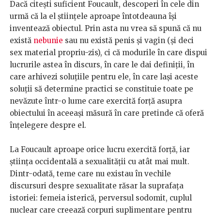
Dacă citești suficient Foucault, descoperi în cele din
urmă că la el științele aproape întotdeauna își
inventează obiectul. Prin asta nu vrea să spună că nu
există
nebunie
sau nu există penis și vagin (și deci
sex material propriu-zis), ci că modurile în care dispui
lucrurile astea în discurs, în care le dai definiții, în
care arhivezi soluțiile pentru ele, în care lași aceste
soluții să determine practici se constituie toate pe
nevăzute într-o lume care exercită forță asupra
obiectului în aceeași măsură în care pretinde că oferă
înțelegere despre el.
La Foucault aproape orice lucru exercită forță, iar
știința occidentală a sexualității cu atât mai mult.
Dintr-odată, teme care nu existau în vechile
discursuri despre sexualitate răsar la suprafața
istoriei: femeia isterică, perversul sodomit, cuplul
nuclear care creează corpuri suplimentare pentru