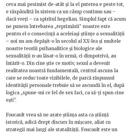
ceva mai pesimist de-atât și la el puterea e peste tot,
e răspândită în sistem ca un câmp continuu sau –
dacă vreți – ca spiritul hegelian. Simplul fapt că acum
ne punem întrebarea „reprimării” noastre este
pentru el o consecință a aceleiași științe a sexualității
– noi nu am depășit-o în secolul al XX-lea și multele
noastre teoriii psihanalitice și biologice ale
sexualității n-au lăsat-o în urmă, ci dimpotrivă, au
întărit-o. Din cine știe ce motiv, sexul a devenit
realitatea noastră fundamentală, centrul ascuns la
care se reduc toate vizibilele, de parcă răspunsul
identității personale trebuie să se ascundă în el, după
logica „spune-mi ce fel de sex faci, ca să-ți spun cine
ești”.
Foucault vrea să ne arate știința asta ca știință
istorică, adică drept discurs în mișcare, aliat cu
strategii mai largi ale statalității. Foucault este un